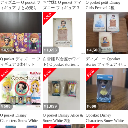
ディズニー Q posket フ
ち*⌘様 Q posket ディ
Q posket petit Disney
ィギュア まとめ売り
ズニー フィギュア 3体
Girls Festival 2種
セット
4,500
1,693
4,500
¥
¥
¥
Q posket ディズニー フ
白雪姫 B(台座ホワイ
ディズニー Qposket
ィギュア 3体セット
ト) Q posket stories
stories フィギュア セッ
Disney Characters -Snow
ト 未開封
White- フィギュア プラ
イズ(2620901) バンプレ
スト
600
1,099
600
¥
¥
¥
Q posket Disney
Q posket Disney Alice &
Qposket Disney
Characters Snow White
Snow White 2種
Characters Snow White