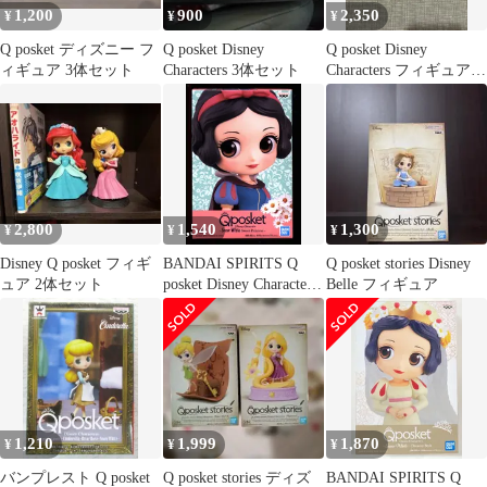
1,200
900
2,350
¥
¥
¥
Q posket ディズニー フ
Q posket Disney
Q posket Disney
ィギュア 3体セット
Characters 3体セット
Characters フィギュア 5
種セット
2,800
1,540
1,300
¥
¥
¥
Disney Q posket フィギ
BANDAI SPIRITS Q
Q posket stories Disney
ュア 2体セット
posket Disney Character
Belle フィギュア
Snow White Sweet
Princess 白雪姫 (特別カ
ラー)
1,210
1,999
1,870
¥
¥
¥
バンプレスト Q posket
Q posket stories ディズ
BANDAI SPIRITS Q