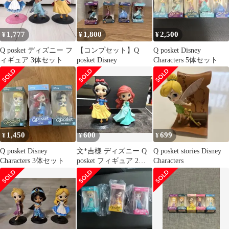
1,777
1,800
2,500
¥
¥
¥
Q posket ディズニー フ
【コンプセット】Q
Q posket Disney
ィギュア 3体セット
posket Disney
Characters 5体セット
1,450
600
699
¥
¥
¥
Q posket Disney
文*吉様 ディズニー Q
Q posket stories Disney
Characters 3体セット
posket フィギュア 2体
Characters
セット