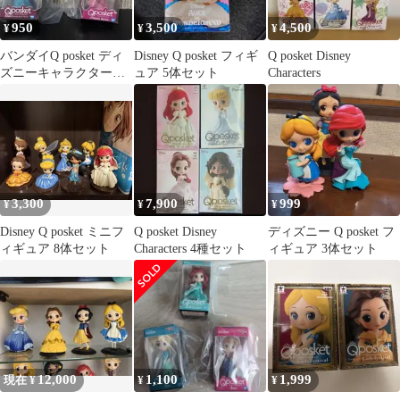
950
3,500
4,500
¥
¥
¥
バンダイQ posket ディ
Disney Q posket フィギ
Q posket Disney
ズニーキャラクターコ
ュア 5体セット
Characters
レクション3
3,300
7,900
999
¥
¥
¥
Disney Q posket ミニフ
Q posket Disney
ディズニー Q posket フ
ィギュア 8体セット
Characters 4種セット
ィギュア 3体セット
12,000
1,100
1,999
現在 ¥
¥
¥