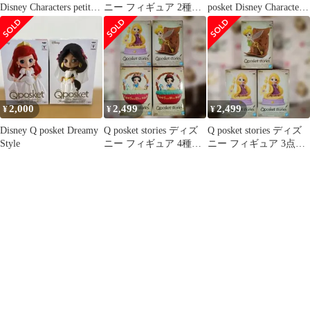
Disney Characters petit
ニー フィギュア 2種セ
posket Disney Characters
Cinderella・Briar Rose・
ット
Snow White Dreamy
Snow White シンデレラ
Style 白雪姫 (特別カラ
ー)
2,000
2,499
2,499
¥
¥
¥
Disney Q posket Dreamy
Q posket stories ディズ
Q posket stories ディズ
Style
ニー フィギュア 4種セ
ニー フィギュア 3点セ
ット
ット