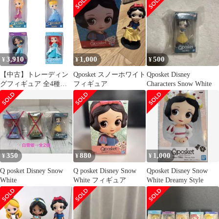
3,910
1,000
500
¥
¥
¥
【中古】トレーディン
Qposket スノーホワイト
Qposket Disney
グフィギュア 全4種セ
フィギュア
Characters Snow White
ット 「Disney Q posket
ミニチュアコレクショ
ン」
350
880
1,000
¥
¥
¥
Q posket Disney Snow
Q posket Disney Snow
Qposket Disney Snow
White
White フィギュア
White Dreamy Style