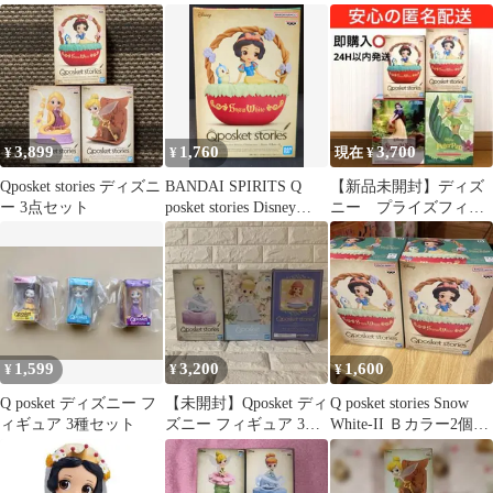
ー 2点セット
3,899
1,760
3,700
¥
¥
現在 ¥
Qposket stories ディズニ
BANDAI SPIRITS Q
【新品未開封】ディズ
ー 3点セット
posket stories Disney
ニー プライズフィギ
Characters Snow White II
ュア 白雪姫 ティン
白雪姫B
カー・ベル ４種
1,599
3,200
1,600
¥
¥
¥
Q posket ディズニー フ
【未開封】Qposket ディ
Q posket stories Snow
ィギュア 3種セット
ズニー フィギュア 3種
White-II Ｂカラー2個セ
セット
ット