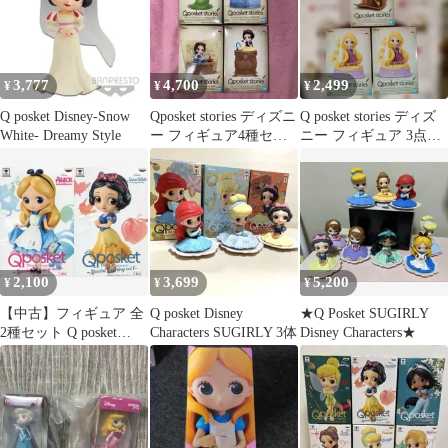
3,777
4,700
2,499
¥
¥
¥
Q posket Disney-Snow
Qposket stories ディズニ
Q posket stories ディズ
White- Dreamy Style
ー フィギュア4種セッ
ニー フィギュア 3点セ
ト
ット
2,100
3,699
5,200
¥
¥
¥
【中古】フィギュア 全
Q posket Disney
★Q Posket SUGIRLY
2種セット Q posket
Characters SUGIRLY 3体
Disney Characters★
Disney Characters -
Special Coloring vol.1-