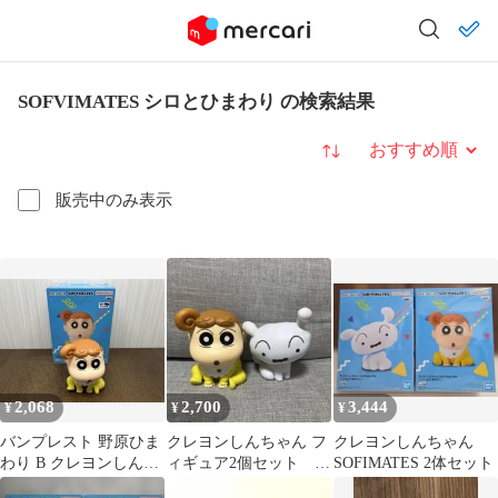
SOFVIMATES シロとひまわり の検索結果
並び替え
販売中のみ表示
2,068
2,700
3,444
¥
¥
¥
バンプレスト 野原ひま
クレヨンしんちゃん フ
クレヨンしんちゃん
わり B クレヨンしんち
ィギュア2個セット
SOFIMATES 2体セット
ゃん SOFVIMATES ~シ
SOFVIMATES〜シロと