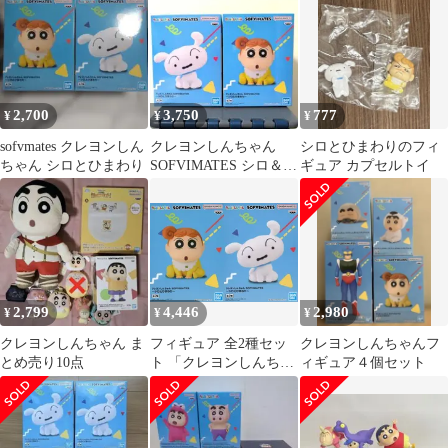
ロとひまわり~ クレヨ
ひまわり〜
ンしんちゃん
2,700
3,750
777
¥
¥
¥
sofvmates クレヨンしん
クレヨンしんちゃん
シロとひまわりのフィ
ちゃん シロとひまわり
SOFVIMATES シロ＆ひ
ギュア カプセルトイ
まわり
2,799
4,446
2,980
¥
¥
¥
クレヨンしんちゃん ま
フィギュア 全2種セッ
クレヨンしんちゃんフ
とめ売り10点
ト 「クレヨンしんちゃ
ィギュア４個セット
ん」 SOFVIMATES 〜
シロとひまわり〜【14
日以内発送】