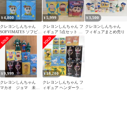
4,800
5,999
3,500
¥
¥
¥
クレヨンしんちゃん
クレヨンしんちゃん フ
クレヨンしんちゃん
SOFVIMATES ソフビメ
ィギュア 5点セット し
フィギュアまとめ売り
イツ フィギュア シ
んちゃん シロ コスプレ
ロ ひま
ひまわり
9,999
18,200
¥
¥
クレヨンしんちゃん
クレヨンしんちゃん フ
マカオ ジョマ 未開
ィギュア ヘンダーラン
封SOFVIMATESフィギ
ドの大冒険 仲良しメモ
ュア 11体
リーズ