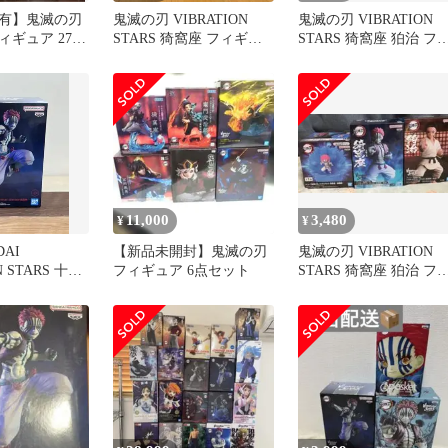
有】鬼滅の刃
鬼滅の刃 VIBRATION
鬼滅の刃 VIBRATION
ィギュア 27体
STARS 猗窩座 フィギュ
STARS 猗窩座 狛治 フ
ア
ギュア2種セット
11,000
3,480
¥
¥
DAI
【新品未開封】鬼滅の刃
鬼滅の刃 VIBRATION
N STARS 十二
フィギュア 6点セット
STARS 猗窩座 狛治 フ
座 限定版
ギュア 3点セット