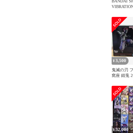
BANDAI SP
VIBRATIO
LIMITED
座
3,500
¥
鬼滅の刃 
窩座 錆兎 
開封
32,000
¥