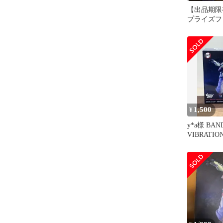
【出品期限
プライズフ
セット
1,500
¥
y*a様 BAN
VIBRATIO
鬼月・猗窩