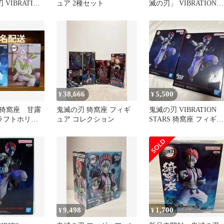
 VIBRATION
ュア 2種セット
滅の刃」 VIBRATION
MITED-猗窩座-
STARS LIMITED-猗窩座
 プライズ バ
ナムコ限定【10日以内
送】
38,666
5,500
¥
¥
猗窩座 甘露
鬼滅の刃 猗窩座 フィギ
鬼滅の刃 VIBRATION
ラフトホリッ
ュア コレクション
STARS 猗窩座 フィギュ
ュア 新品未
ア 2点
9,498
1,700
¥
¥