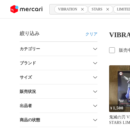
ンツにスキップ
VIBRATION
STARS
LIMIT
絞り込み
VIBR
クリア
カテゴリー
販売
ブランド
サイズ
販売状況
出品者
1,500
¥
鬼滅の刃 VI
商品の状態
STARS LI
フィギュア