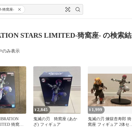
ED-猗窩座-
ATION STARS LIMITED-猗窩座- の検索
中のみ表示
2,845
1,999
¥
¥
BRATION
鬼滅の刃 猗窩座 (あか
鬼滅の刃 煉獄杏寿郎 猗
MITED 猗窩座
ざ) フィギュア
窩座 フィギュア 2体セ
ト