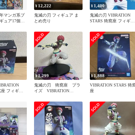
12,222
1,400
¥
¥
年マンガ系プ
鬼滅の刃 フィギュア ま
鬼滅の刃 VIBRATION
ギュア17個ま
とめ売り
STARS 猗窩座 フィギュ
ア
1,299
1,888
¥
¥
BRATION
鬼滅の刃 猗窩座 プラ
VIBRATION STARS 猗
猗窩座 フィギュ
イズ VIBRATION
座
STARS LIMITED