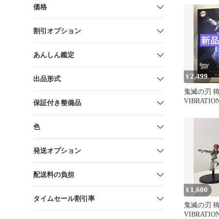
価格
割引オプション
あんしん鑑定
2,499
¥
出品形式
鬼滅の刃 
VIBRATIO
保証付き整備品
LIMITED
色
発送オプション
配送料の負担
1,600
¥
タイムセール割引率
鬼滅の刃 
VIBRATIO