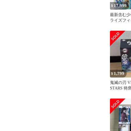
17,999
¥
最新含む少
ライズフィ
とめ売り
1,799
¥
鬼滅の刃 VI
STARS 
ア