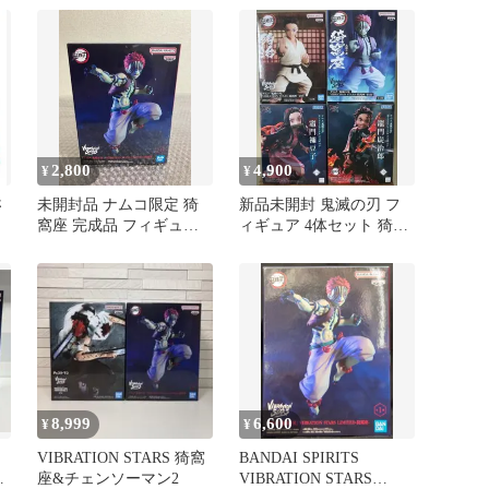
2,800
4,900
¥
¥
さ
未開封品 ナムコ限定 猗
新品未開封 鬼滅の刃 フ
窩座 完成品 フィギュア
ィギュア 4体セット 猗窩
M0615b6
座 狛治 炭治郎 ねずこ
8,999
6,600
¥
¥
刃
VIBRATION STARS 猗窩
BANDAI SPIRITS
る
座&チェンソーマン2
VIBRATION STARS