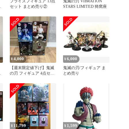
プライズフィギュア 13点
鬼滅の刃 VIBRATION
窩
セット まとめ売り②
STARS LIMITED 猗窩座
4,000
6,000
¥
¥
【週末限定値下げ】鬼滅
鬼滅の刃/フィギュア ま
・
の刃 フィギュア 4点セッ
とめ売り
ト まとめ売り
11,799
1,599
¥
¥