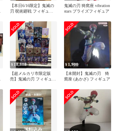
【本日6/16限定】鬼滅の
鬼滅の刃 猗窩座 vibration
ィ
刃 呪術廻戦 フィギュア 8
stars プライズフィギュア
点セット まとめ売り
18,888
1,900
¥
¥
【超メルカリ市限定販
【未開封】鬼滅の刃 猗
ィ
売】鬼滅の刃 フィギュア
窩座 (あかざ) フィギュア
まとめ売り 新品未開封