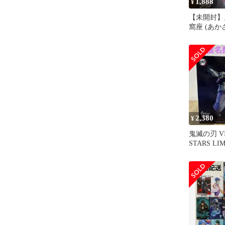
1,888
¥
【未開封】
窩座 (あか
2,380
¥
鬼滅の刃 VI
STARS LI
フィギュア