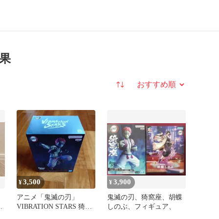
結果
並び替え
3,500
3,900
¥
¥
アニメ「鬼滅の刃」
鬼滅の刃、猗窩座、胡蝶
ッ
VIBRATION STARS 猗窩
しのぶ、フィギュア、
座 限定版