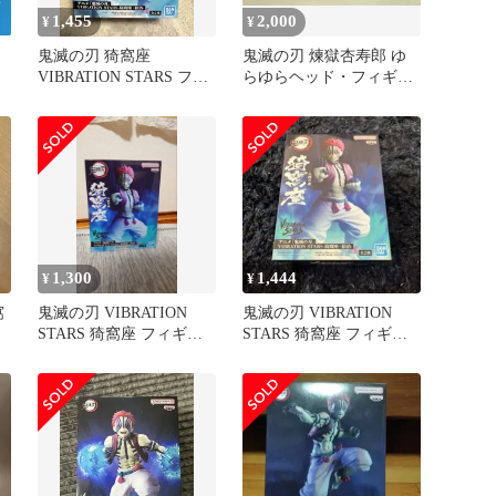
1,455
2,000
¥
¥
鬼滅の刃 猗窩座
鬼滅の刃 煉獄杏寿郎 ゆ
VIBRATION STARS フィ
らゆらヘッド・フィギュ
ギュア
ア、猗窩座 フィギュア
計3点
1,300
1,444
¥
¥
窩
鬼滅の刃 VIBRATION
鬼滅の刃 VIBRATION
STARS 猗窩座 フィギュ
STARS 猗窩座 フィギュ
ア
ア