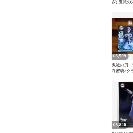
ざ) 鬼滅の刃
STARS LI
フィギュア
ンプレスト
3,599
¥
鬼滅の刃 
寺蜜璃×ク
ク フィギ
開封
6,820
¥