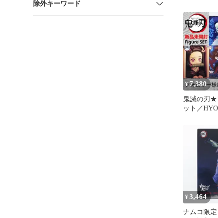
除外キーワード
ギュア
7,380
¥
鬼滅の刃★
ット／HYO
子・煉獄・
座・獪岳
3,464
¥
ナムコ限定