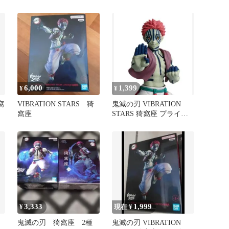
め
LIMITED 猗窩座 猗窩座
6,000
1,399
¥
¥
窩
VIBRATION STARS 猗
鬼滅の刃 VIBRATION
窩座
STARS 猗窩座 プライズ
フィギュア
コ
3,333
1,999
¥
現在 ¥
鬼滅の刃 猗窩座 2種
鬼滅の刃 VIBRATION