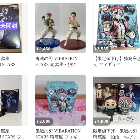
2,450
3,555
¥
¥
猗窩座
鬼滅の刃 VIBRATION
【限定値下げ】猗窩座
N STARS
STARS-猗窩座・狛治-
ん フィギュア
2,000
4,800
¥
¥
猗窩座
鬼滅の刃 VIBARATION
限定値下げ 鬼滅の
N STARS フィ
STARS 猗窩座 フィギュ
猗窩座 狛治 ちびぐ