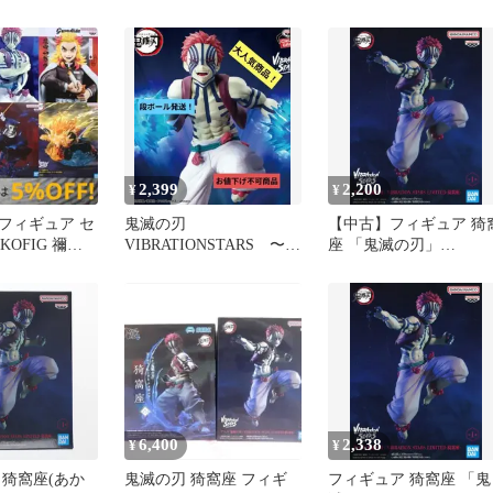
ア
み フィギュア まと
売り
2,399
2,200
¥
¥
フィギュア セ
鬼滅の刃
【中古】フィギュア 猗
KOFIG 禰豆
VIBRATIONSTARS 〜猗
座 「鬼滅の刃」
善逸・猗窩
窩座〜 フィギュア
VIBRATION STARS
LIMITED-猗窩座- ナム
限定
6,400
2,338
¥
¥
 猗窩座(あか
鬼滅の刃 猗窩座 フィギ
フィギュア 猗窩座 「鬼