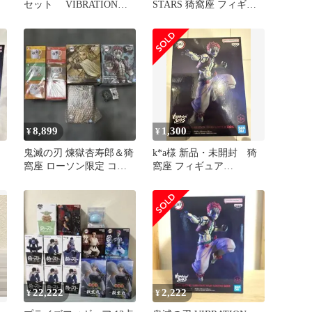
セット VIBRATION
STARS 猗窩座 フィギュ
-
STARS
ア ２体セット
発
8,899
1,300
¥
¥
鬼滅の刃 煉獄杏寿郎＆猗
k*a様 新品・未開封 猗
窩座 ローソン限定 コッ
窩座 フィギュア
プ 鬼舞辻無惨 フィギュ
VIBRATION STARS LI
ア
22,222
2,222
¥
¥