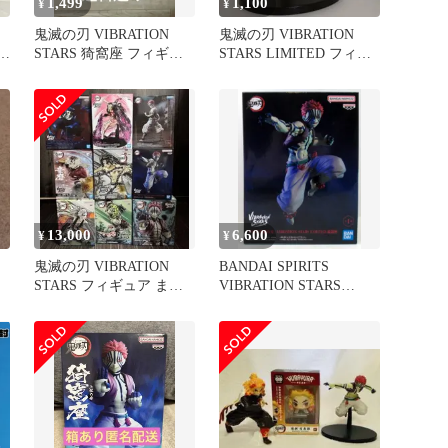
1,499
1,100
¥
¥
鬼滅の刃 VIBRATION
鬼滅の刃 VIBRATION
S
STARS 猗窩座 フィギュ
STARS LIMITED フィギ
ア
ュア 猗窩座
13,000
6,600
¥
¥
鬼滅の刃 VIBRATION
BANDAI SPIRITS
STARS フィギュア まと
VIBRATION STARS
め売り 猗窩座 他9個
LIMITED 鬼滅の刃 猗窩
座 LIMITED