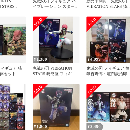
IRITS
鬼滅の刃 フィギュア バ
新品未開封 鬼滅の刃
N STARS
イブレーション スターズ
VIBRATION STARS 猗
 鬼滅の刃 猗窩
猗窩座
座 フィギュア
1,300
4,999
¥
¥
フィギュア 猗
鬼滅の刃 VIBRATION
鬼滅の刃 フィギュア 煉
2体セット 未
STARS 猗窩座 フィギュ
獄杏寿郎・竈門炭治郎
ア
猗窩座 4体セット
1,800
2,490
¥
¥