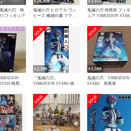
28,999
3,999
¥
¥
鬼滅の刃 猗
鬼滅の刃 ヒロアカ ワン
鬼滅の刃 猗窩座 フィギ
ざ) フィギュア
ピース 幽遊白書 プライ
ュア VIBRATION STAR
ズフィギュア 20体まとめ
Qポス
売り
2,399
1,599
¥
¥
BRATION
『鬼滅の刃』
鬼滅の刃 VIBRATION
MITED-猗窩座-
VIBRATION STARS-猗窩
STARS 猗窩座
座-