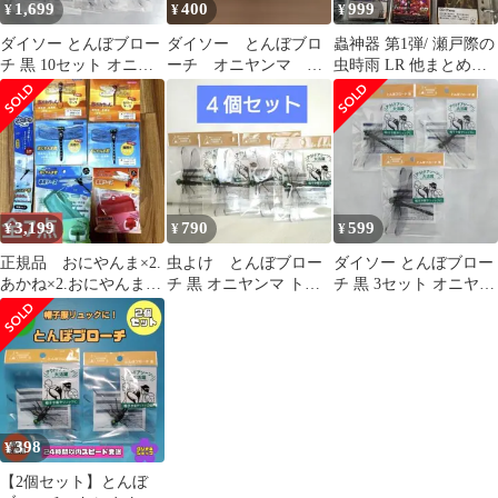
1,699
400
999
¥
¥
¥
ダイソー とんぼブロー
ダイソー とんぼブロ
蟲神器 第1弾/ 瀬戸際の
チ 黒 10セット オニヤ
ーチ オニヤンマ キ
虫時雨 LR 他まとめ売
ンマ 虫除け
ャンプ アウトドア
り
虫除け 2個セット
3,199
790
599
¥
¥
¥
正規品 おにやんま×2.
虫よけ とんぼブロー
ダイソー とんぼブロー
あかね×2.おにやんまケ
チ 黒 オニヤンマ トン
チ 黒 3セット オニヤン
ース×1.あかねケース
ボ 4個セット
マ 虫除け
×1.
398
¥
【2個セット】とんぼ