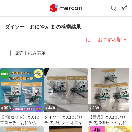
ダイソー おにやんま の検索結果
並び替え
販売中のみ表示
398
440
589
¥
¥
¥
【2個セット】とんぼ
ダイソー とんぼブロー
【新品】とんぼブロー
ブローチ おにやん
チ 黒 2セット オニヤン
チ 黒 3個セット おにや
ま 虫対策 アウトド
マ 虫除け
んま風 虫よけ対策 登山