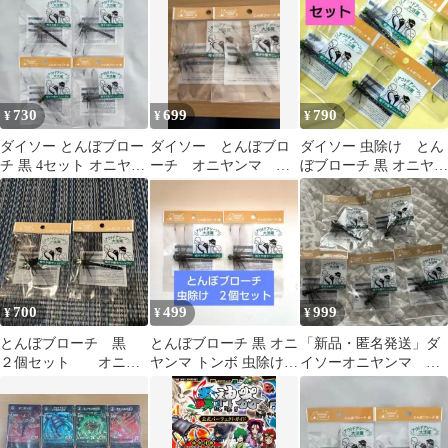
ア ダイソー
キャンプ
730
699
790
¥
¥
¥
ダイソー とんぼブロー
ダイソー とんぼブロ
ダイソー 虫除け とん
チ 黒 4セット オニヤン
ーチ オニヤンマ キ
ぼブローチ 黒 オニヤン
マ 虫除け
ャンプ アウトドア
マ トンボ 4個セット
虫除け 2個セット
700
499
999
¥
¥
¥
とんぼブローチ 黒
とんぼブローチ 黒 オニ
「新品・匿名発送」ダ
２個セット オニヤ
ヤンマ トンボ 虫除け
イソーオニヤンマ と
ンマ
２個 セット
んぼブローチ 黒 5個
セット