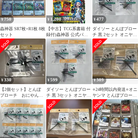
750
1,200
477
¥
¥
¥
蟲神器 SR7枚+R1枚 8枚
【中古】TCG系書籍 付
ダイソー とんぼブロー
セット
録付)蟲神器 公式パー
チ 黒 2セット オニヤン
フェクトガイド
マ 虫除け
330
599
389
¥
¥
¥
【2個セット】とんぼ
ダイソー とんぼブロー
⭐️24時間以内発送⭐️オニ
ブローチ おにやん
チ 黒 3セット オニヤン
ヤンマ とんぼブロー
ま 虫対策 アウトド
マ 虫除け
チ 2個 ダイソー
ア ダイソー