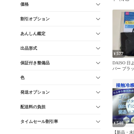
価格
ン・アイキ
割引オプション
あんしん鑑定
出品形式
577
¥
保証付き整備品
DAISO 
バー ブラ
色
発送オプション
配送料の負担
タイムセール割引率
540
¥
【新品・未