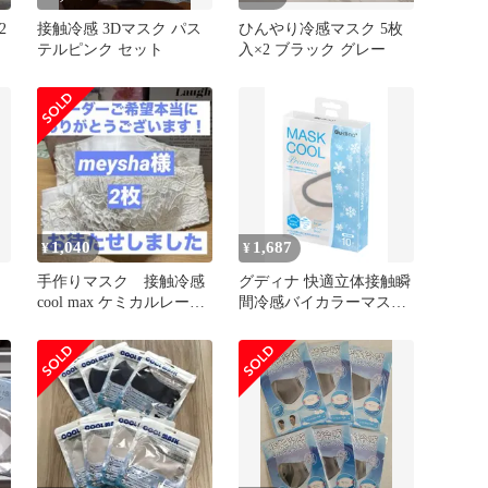
2
接触冷感 3Dマスク パス
ひんやり冷感マスク 5枚
テルピンク セット
入×2 ブラック グレー
1,040
1,687
¥
¥
手作りマスク 接触冷感
グディナ 快適立体接触瞬
cool max ケミカルレース
間冷感バイカラーマスク
×白/ペイズリー調白レー
個別包装 冷感マスク ク
ス
ールマスク