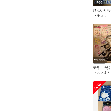
700
¥
ひんやり接
レギュラー
6コセット
9,999
¥
新品 冷涼
マスクまと