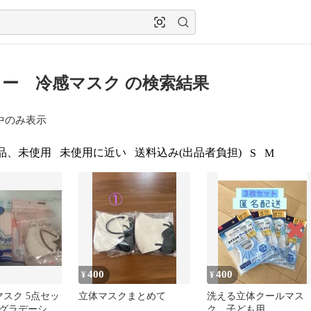
ー 冷感マスク の検索結果
中のみ表示
品、未使用
未使用に近い
送料込み(出品者負担)
S
M
400
400
¥
¥
マスク 5点セッ
立体マスクまとめて
洗える立体クールマス
グラデーショ
ク 子ども用