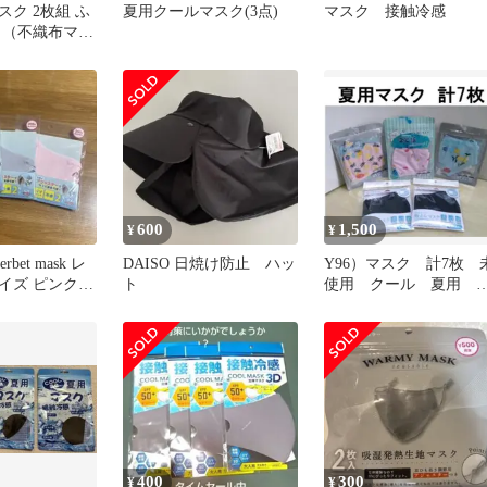
ク 2枚組 ふ
夏用クールマスク(3点)
マスク 接触冷感
 （不織布マス
ゼント）
600
1,500
¥
¥
bet mask レ
DAISO 日焼け防止 ハッ
Y96）マスク 計7枚 
イズ ピンク
ト
使用 クール 夏用 
んやり 冷感 極さら
400
300
¥
¥