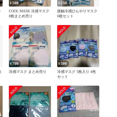
500
550
¥
¥
ッ
COOL MASK 冷感マスク
接触冷感ひんやりマスク
8枚まとめ売り
6枚セット
700
500
¥
¥
枚
冷感マスク まとめ売り
冷感マスク 5枚入り 4色
ズ
セット