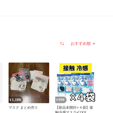
並び替え
1,100
990
¥
¥
マスク まとめ売り
【新品未開封⭐４袋】接
触冷感マスク▫COOL