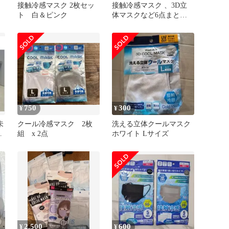
接触冷感マスク 2枚セッ
接触冷感マスク 、3D立
ト 白＆ピンク
体マスクなど6点まとめ
売り
750
300
¥
¥
未
クール冷感マスク 2枚
洗える立体クールマスク
ひ
組 x 2点
ホワイト Lサイズ
2,500
600
¥
¥