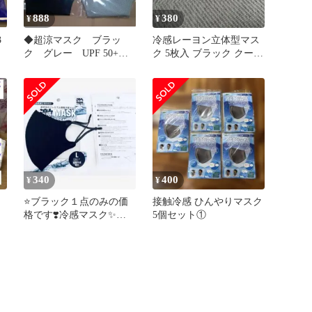
888
380
¥
¥
3
◆超涼マスク ブラッ
冷感レーヨン立体型マス
)
ク グレー UPF 50+
ク 5枚入 ブラック クール
ひんやりマスク
冷感布マスク２枚
340
400
¥
¥
⭐️ブラック１点のみの価
接触冷感 ひんやりマスク
格です❣️冷感マスク✨プ
5個セット①
レミアム接触❗️新品・未開
封❗️