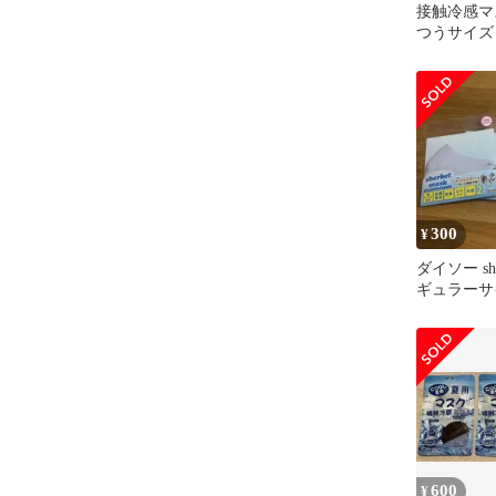
接触冷感マス
つうサイズ
ク５枚プレ
300
¥
ダイソー sher
ギュラーサ
グレー
600
¥