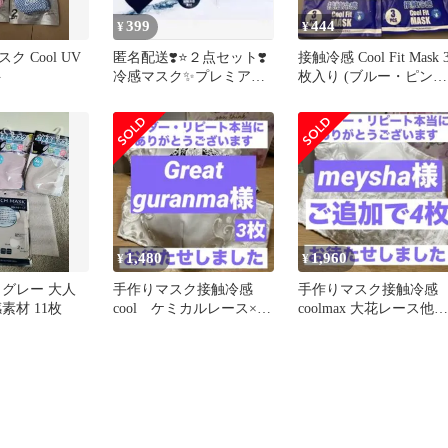
399
444
¥
¥
 Cool UV
匿名配送❣️⭐️２点セット❣️
接触冷感 Cool Fit Mask 
ト
冷感マスク✨プレミアム
枚入り (ブルー・ピンク
接触❗️濡らすとさらにひん
x 4
やり❗️❗️
1,480
1,960
¥
¥
 グレー 大人
手作りマスク接触冷感
手作りマスク接触冷感
素材 11枚
cool ケミカルレース×
coolmax 大花レース他／
黒/ペイズリー調白レー
白
ス/新ピンク