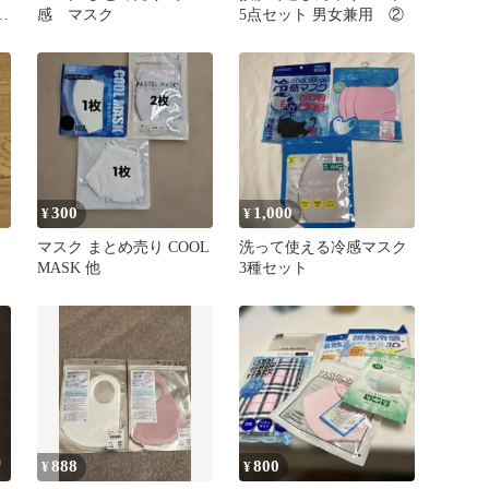
フ
感 マスク
5点セット 男女兼用 ②
300
1,000
¥
¥
ス
マスク まとめ売り COOL
洗って使える冷感マスク
MASK 他
3種セット
888
800
¥
¥