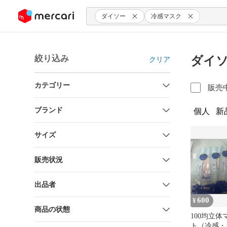
ンツにスキップ
ダイソー
冷感マスク
絞り込み
ダイソ
クリア
カテゴリー
販売
ブランド
個人
新
サイズ
販売状況
出品者
600
¥
商品の状態
100均立体
ト（冷感・