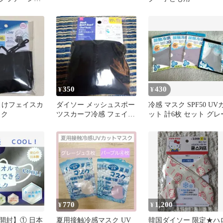
ャッチ）
350
430
¥
¥
日よけフェイスカ
ダイソー メッシュスポー
冷感 マスク SPF50 UV
ック
ツスカーフ冷感 フェイス
ット 計6枚 セット グレ
カバー
770
1,200
¥
¥
開封】① 日本
夏用接触冷感マスク UV
韓国ダイソー 限定★ハ