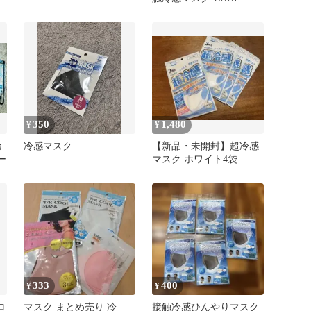
MASK▫３Ｄ立体▫ＵＶカ
ット付▫
350
1,480
¥
¥
カ
冷感マスク
【新品・未開封】超冷感
ー
マスク ホワイト4袋 洗
える UVカット UPF50+
333
400
¥
¥
ロ
マスク まとめ売り 冷
接触冷感ひんやりマスク