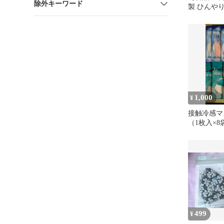
除外キーワード
製 ひんや
COOL！マ
1,000
¥
接触冷感マ
（1枚入×8
499
¥