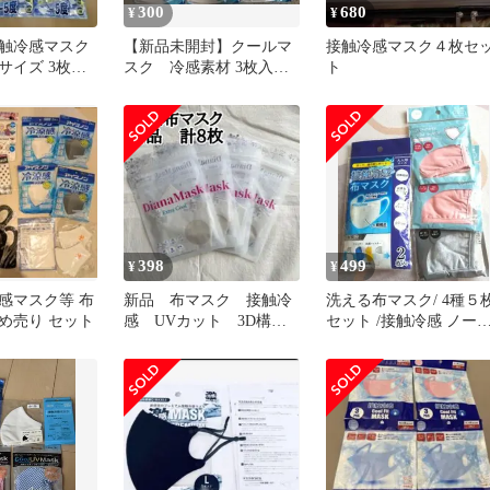
300
680
¥
¥
触冷感マスク
【新品未開封】クールマ
接触冷感マスク４枚セ
サイズ 3枚入
スク 冷感素材 3枚入
ト
り 6点セット
398
499
¥
¥
感マスク等 布
新品 布マスク 接触冷
洗える布マスク/ 4種５
め売り セット
感 UVカット 3D構
セット /接触冷感 ノー
造 抗菌 洗濯可能 速
フィッター有り&無し
乾 8枚セット