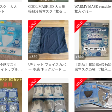
スク 大人
COOL MASK 3D 大人用
WARMY MASK reusable 
ット
接触冷感マスク 4枚セッ
枚入ぐれー
ト
350
800
¥
¥
冷感マスク
UVカット フェイスカバ
【新品】超冷感⭐︎接触冷
ホワイト，ブル
ー 冷感 ネックガード 日
感マスク35枚（7枚入り
小さめ2種類まと
焼け防止 マスク 紫外線
×5個）/クールマスク/高
対策
性能