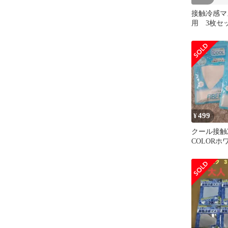
接触冷感マ
用 3枚セ
499
¥
クール接触
COLOR
ー size
めて