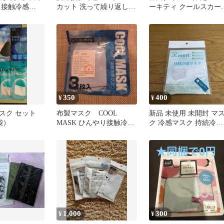
り接触冷感
カット 洗って繰り返し使
ーキティ クールスカー
スク
える グレージュ パープ
ベージュ★未使用
ル7枚
350
400
¥
¥
スク セット
布製マスク COOL
新品 未使用 未開封 マ
袋）
MASK ひんやり接触冷感
ク 冷感マスク 持続冷感
マスク レギュラーサイズ
マスク 耳ひも調整可能
3枚入
1,000
300
¥
¥