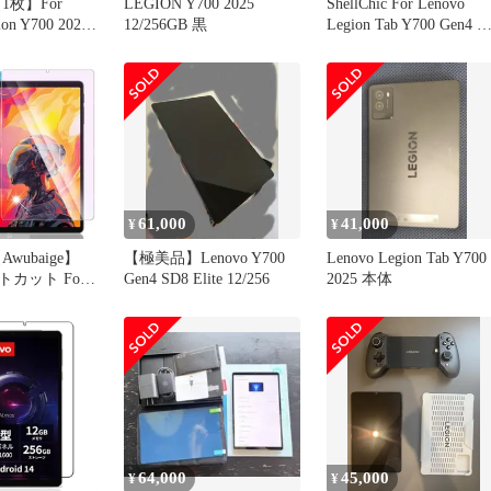
1枚】For
LEGION Y700 2025
ShellChic For Lenovo
ion Y700 2025
12/256GB 黒
Legion Tab Y700 Gen4 
ィルム For
ブレットケース 8.8イン
ion Y700 2025
チ対応 保護カバー 黄ば
 8.8インチ 保
み防止ブレットカバー
防水 耐油 指
ンストール簡単 タブレ
硬度 超薄 画面
トpc クリア ケース 良
novo
手触り アンドロイド タ
ブレット ケース 薄型軽
量
61,000
41,000
¥
¥
wubaige】
【極美品】Lenovo Y700
Lenovo Legion Tab Y700
カット For
Gen4 SD8 Elite 12/256
2025 本体
 iPlay 70
Lenovo Legion
Legion Tab
) 用の ガラスフィ
インチ フイルム
64,000
45,000
¥
¥