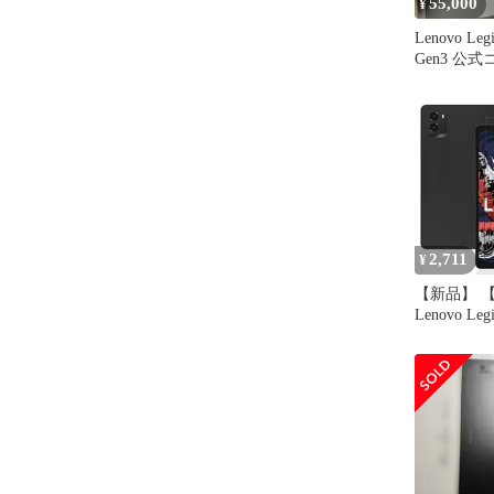
55,000
¥
Lenovo Leg
Gen3 公
付き
2,711
¥
【新品】 【
Lenovo Leg
用 ガラスフ
Lenovo Leg
用 フィルム
護フィルム 
紋防止 9H
保護 For Le