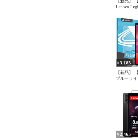
【新品】 【
Lenovo Leg
用 ガラスフ
Lenovo Leg
用 フィルム
護フィルム 
紋防止 9H
保護 For Le
3,183
¥
【新品】 【A
ブルーライト
ALLDOCUBE
mini Ultra/
Y700 2025/
(8.8”, 3
ルム 8.8
Fo
2,465
¥