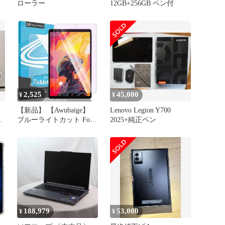
ム
ローラー
12GB+256GB ペン付
代
化
防
2,525
45,000
¥
¥
【新品】 【Awubaige】
Lenovo Legion Y700
品
ブルーライトカット For
2025+純正ペン
ALLDOCUBE iPlay 70
mini Ultra/Lenovo Legion
Y700 2025/Legion Tab
(8.8”, 3) 用の ガラスフィ
ルム 8.8インチ フイルム
1
188,979
53,000
¥
¥