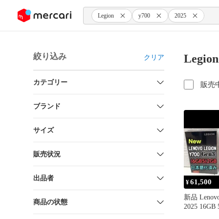
ンツにスキップ
Legion
y700
2025
絞り込み
Legio
クリア
カテゴリー
販売
ブランド
サイズ
販売状況
出品者
61,500
¥
新品 Lenovo
商品の状態
2025 16GB