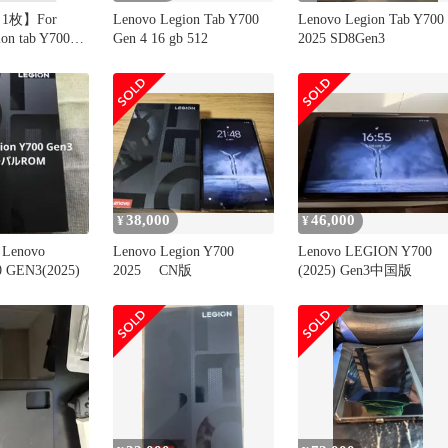
1枚】For
Lenovo Legion Tab Y700
Lenovo Legion Tab Y700
on tab Y700
Gen 4 16 gb 512
2025 SD8Gen3
25新登場) 用 ガ
 8.8インチ
ム 防水 耐油
単 指紋防止
薄 画面保護
Legion tab Y70
38,000
46,000
¥
¥
enovo
Lenovo Legion Y700
Lenovo LEGION Y700
0 GEN3(2025)
2025 CN版
(2025) Gen3中国版