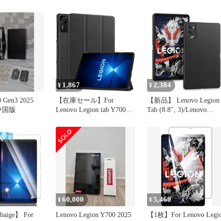
ンチ）ケース タブレット
3）/LAVIE Tab T0995/T
三つ折りスタンド 高級
用 PU革 スマート カバ
PU レザー 耐衝撃 傷つけ
ケース 三つ折り スタン
防止 For Lenovo Legion
ド機能(ブラック、ネイ
Y700 2025（8.8インチ）
ー、グレー、ダークグ
カバー (ブラック)
ーン、レッド、ローズ
ールド) 6色選択
1,867
2,384
¥
¥
0 Gen3 2025
【在庫セール】For
【新品】 Lenovo Legion
 中国版
Lenovo Legion tab Y700
Tab (8.8", 3)/Lenovo
Gen4 2025 用のタブレッ
Legion Y700 2025 用 ケ
トケース カバー 8.8イン
ス カバー 保護ケース 
チ 耐衝撃 落下防止 専用
ブレットケース 2025年
保護 Hcsxlcj(ブラック)
売 クリア YAJOJO 8.8イ
ンチ タブレット 用 保
カバー TPU素材 軽量
60,000
5,460
¥
¥
aige】 For
Lenovo Legion Y700 2025
【1枚】For Lenovo Legi