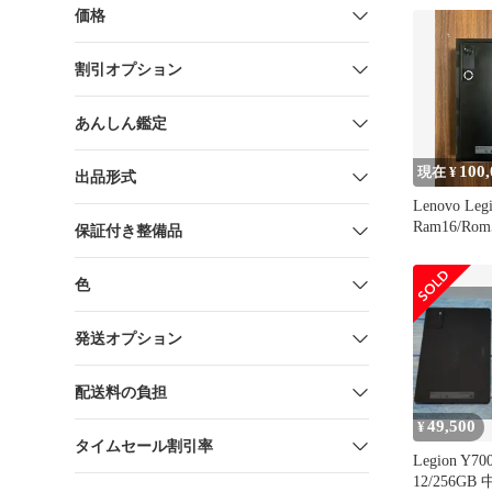
価格
割引オプション
あんしん鑑定
100,
現在 ¥
出品形式
Lenovo Leg
Ram16/Rom
保証付き整備品
色
発送オプション
配送料の負担
49,500
¥
タイムセール割引率
Legion Y70
12/256GB