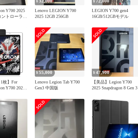
32,000
72,000
¥
¥
ion Y700 2025
Lenovo LEGION Y700
LEGION Y700 gen4
式コントローラー
2025 12GB 256GB
16GB/512GBモデル
55,000
47,900
¥
¥
1枚】For
Lenovo Legion Tab Y700
【美品】Legion Y700
ion Y700 2025
Gen3 中国版
2025 Snapdragon 8 Gen 3
ィルム For
ion Y700 2025
 8.8インチ 保
防水 耐油 指
硬度 超薄 画面
novo