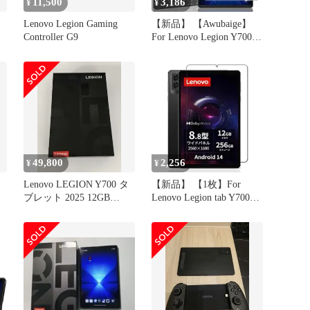
11,500
3,186
¥
¥
Lenovo Legion Gaming
【新品】 【Awubaige】
Controller G9
For Lenovo Legion Y700
2025/Legion Tab (8.8”,
3)/ALLDOCUBE iPlay 70
mini Ultra 用の ガラスフ
ィルム 8.8インチ フイル
ム For Lenovo L
49,800
2,256
¥
¥
Lenovo LEGION Y700 タ
【新品】 【1枚】For
ブレット 2025 12GB
Lenovo Legion tab Y700
256GB
Gen4（2025新登場) 用 ガ
ラスフィルム 8.8インチ
保護フィルム 防水 耐油
貼り付け簡単 指紋防止
9H硬度 超薄 画面保護
For Lenovo Legion tab Y70