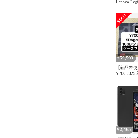
Lenovo Leg
2025/Legion
3)/ALLDOC
mini Ult
ィルム 8.
ム For Leno
59,593
¥
【新品未使用
Y700 2025
2,465
¥