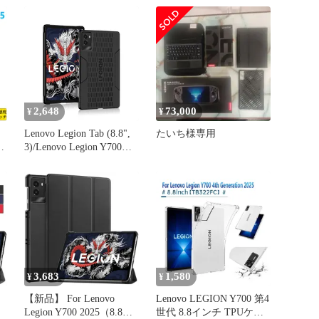
2,648
73,000
¥
¥
Lenovo Legion Tab (8.8",
たいち様専用
タ
3)/Lenovo Legion Y700
ィ
2025 用 ケース カバー 保
護ケース タブレットケー
ン
ス 2025年発売 クリア
YAJOJO 8.8インチ タブレ
D
ット 用 保護カバー PVC
り
素材 軽量 薄型 耐
3,683
1,580
¥
¥
【新品】 For Lenovo
Lenovo LEGION Y700 第4
Legion Y700 2025（8.8イ
世代 8.8インチ TPUケー