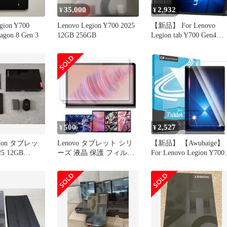
35,000
2,932
¥
¥
on Y700
Lenovo Legion Y700 2025
【新品】 For Lenovo
agon 8 Gen 3
12GB 256GB
Legion tab Y700 Gen4
2025 用のタブレットケ
ス カバー 8.8インチ 耐
撃 落下防止 専用保護
Hcsxlcj(ブラック)
500
2,527
¥
¥
egion タブレッ
Lenovo タブレット シリ
【新品】 【Awubaige】
25 12GB
ーズ 液晶 保護 フィルム
For Lenovo Legion Y700
2枚セット ブルーライト
2025/Legion Tab (8.8”,
カット TPU 互換 多機種
3)/ALLDOCUBE iPlay 7
Tab Plus One Legion Y900
mini Ultra 用の ガラス
Y700 対応 画面 シート シ
ィルム 8.8インチ フイ
ール 撥水 キズ 汚れ 防止
ム For Lenovo 1
衝撃吸収