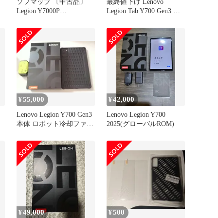
ソフマップ 〔中古品〕
最終値下げ Lenovo
タ
Legion Y7000P
Legion Tab Y700 Gen3 GL
83DG00KGCD【377】
版
イ
ッ
い
55,000
42,000
¥
¥
Lenovo Legion Y700 Gen3
Lenovo Legion Y700
本体 ロボット冷却ファン
2025(グローバルROM)
付き
49,000
500
¥
¥