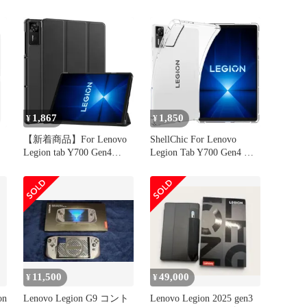
9
ンチ）ケース タブレット
ス 透明
ー
三つ折りスタンド 高級
PU レザー 耐衝撃 傷つけ
ビ
防止 For Lenovo Legion
リ
Y700 2025（8.8インチ）
ゴ
カバー (ブラック)
1,867
1,850
¥
¥
【新着商品】For Lenovo
ShellChic For Lenovo
Legion tab Y700 Gen4
Legion Tab Y700 Gen4 タ
ー
2025 用のタブレットケー
ブレットケース 8.8イン
タ
ス カバー 8.8インチ 耐衝
チ対応 保護カバー 黄ば
発
撃 落下防止 専用保護
み防止ブレットカバーイ
Hcsxlcj(ブラック)
ンストール簡単 タブレッ
護
トpc クリア ケース 良い
手触り アンドロイド タ
ブレット ケース 薄型軽
量
11,500
49,000
¥
¥
on
Lenovo Legion G9 コント
Lenovo Legion 2025 gen3