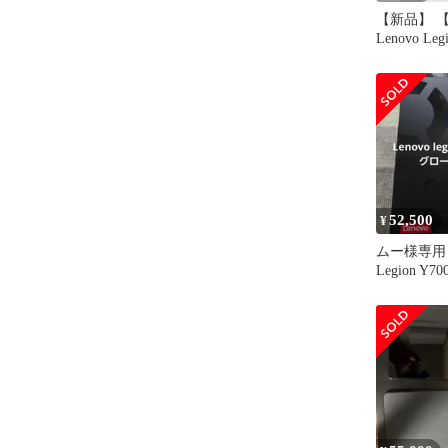
【新品】 【
Lenovo Legi
Gen4（20
ラスフィルム
保護フィル
貼り付け簡
9H硬度 超
For Lenovo 
52,500
¥
ムー様専用 L
Legion Y70