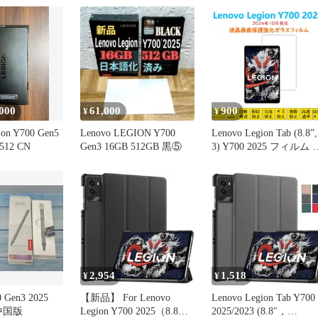
000
61,000
900
¥
¥
ion Y700 Gen5
Lenovo LEGION Y700
Lenovo Legion Tab (8.8”,
512 CN
Gen3 16GB 512GB 黒⑤
3) Y700 2025 フィルム 
ブレット強化ガラスフ
ルム 液晶保護 自動吸着
指紋防止 レノボレギオ
画面 シートシール スク
リーンプロテクター 2.5
ラウンドエッジ加工 貼
付け簡単 貼り直し可能
2,954
1,518
¥
¥
0 Gen3 2025
【新品】 For Lenovo
Lenovo Legion Tab Y700
 中国版
Legion Y700 2025（8.8イ
2025/2023 (8.8"，