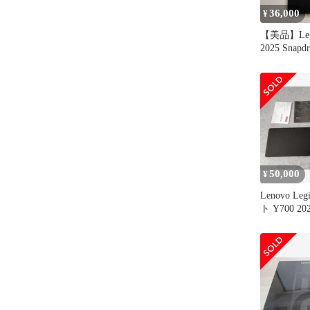
36,000
¥
【美品】Legi
2025 Snapdr
50,000
¥
Lenovo L
ト Y700 20
256GB