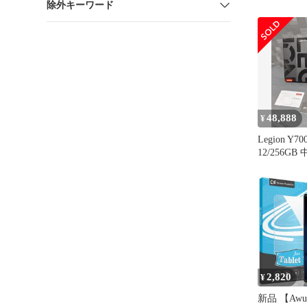
除外キーワード
48,888
¥
Legion Y70
12/256GB
2,820
¥
新品 【Awub