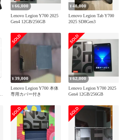
66,000
48,000
¥
¥
Lenovo Legion Y700 2025
Lenovo Legion Tab Y700
Gen4 12GB/256GB
2025 SD8Gen3
ー
衝
39,000
62,000
¥
¥
Lenovo Legion Y700 本体
Lenovo Legion Y700 2025
専用カバー付き
Gen4 12GB/256GB
0
フ
ル