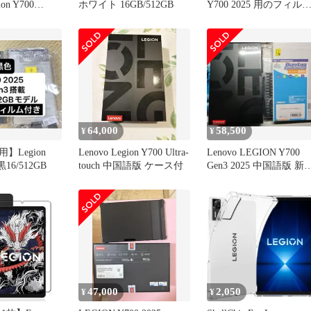
ion Y700
ホワイト 16GB/512GB
Y700 2025 用のフィル
 Tab (8.8”
For Legion Y700 第3世
UBE iPlay 70
用のガラスフィルム 強
ra 用の ガラスフ
ガラス 8.8インチ 指紋
8インチ フイル
止 気泡ゼロ 硬度9H
vo Leg
64,000
58,500
¥
¥
】Legion
Lenovo Legion Y700 Ultra-
Lenovo LEGION Y700
 黒16/512GB
touch 中国語版 ケース付
Gen3 2025 中国語版 新
未開封品
47,000
2,050
¥
¥