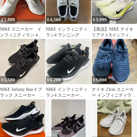
5,888
4,500
3,999
¥
¥
¥
NIKE スニーカー イ
NIKE インフィニティ
【美品】NIKE ナイキ
ンフィニティラン 4 ホ
ラン4 ランニング
リアクトXインフィニ
ワイト 23cm レディー
ティ ラン25.0cm
ス
5,580
6,280
5,000
¥
¥
¥
NIKE Infinity Run 4 ブ
NIKE インフィニティ
ナイキ 23cm スニーカ
ラック スニーカー ナ
ラン4 スニーカー
ー インフィニティラン
イキ 黒
24.5cm 黒 レディース
4 DR2670-004
美品