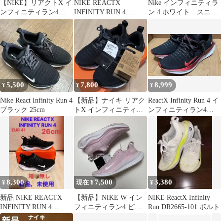
【NIKE】リアクトX イ
NIKE REACTX
Nike インフィニティラ
ンフィニティラン4
INFINITY RUN 4.
ン 4 ホワイト スニー
24.5cm 黒
23.5cm
カー
5,500
7,800
8,999
¥
¥
¥
Nike React Infinity Run 4
【新品】ナイキ リアク
ReactX Infinity Run 4 イ
ブラック 25cm
トX インフィニティラ
ンフィニティラン4
ン４ 24.0cm ワイド
28.0cm
8,300
7,500
3,380
¥
現在 ¥
¥
新品 NIKE REACTX
【新品】NIKE W イン
NIKE ReactX Infinity
INFINITY RUN 4
フィニティラン4 ピン
Run DR2665-101 ボルト
26cmEUR 41
ク 24.0cm 黒タグ付き