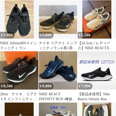
HF4310 072 25.5cm
4 "ブラック/ホワイト"
黒 ブラック ランニング
3,999
5,888
5,500
¥
¥
¥
NIKE InfinityRN 4 イン
ナイキ リアクト インフ
【24.5cm／レディー
フィニティ ラン
ィニティラン4 黒×茶色
ス】NIKE REACTX
×白 28.0
INFINITY RUN 4
8,500
9,800
7,980
¥
¥
¥
28cm ナイキ リアク
NIKE REACT
【新品未使用】Nike
トX インフィニティ ラ
INFINITY RUN 4❣️値下
Reactx Infinity Run
ン 4 DR2665 ランニン
げ^ ^
4（27.0）
グ