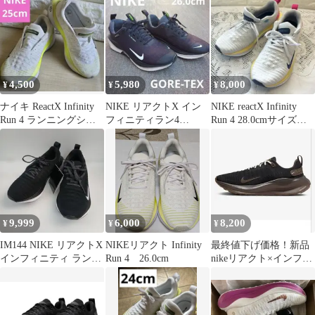
ズ
4,500
5,980
8,000
¥
¥
¥
ナイキ ReactX Infinity
NIKE リアクトX イン
NIKE reactX Infinity
Run 4 ランニングシュ
フィニティラン4
Run 4 28.0cmサイズ感
ーズ 25cm
GORE-TEX
必見
9,999
6,000
8,200
¥
¥
¥
IM144 NIKE リアクトX
NIKEリアクト Infinity
最終値下げ価格！新品
インフィニティ ラン4
Run 4 26.0cm
nikeリアクト×インフィ
24.5cm GFAR
ニティラン4PRM
25.5cm