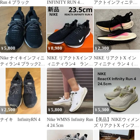
Run 4 ブラック
INFINITY RUN 4
アクトインフィニティ
DR2665-100
ラン 26.5cm
5,800
8,980
2,300
¥
¥
¥
Nike ナイキインフィニ
NIKE リアクトXインフ
NIKE リアクトX イン
ティラン4 ブラック23.5
ィニティラン4 ランニ
フィニティ ラン 4（ウ
ウィメンズ
ングシューズ 黒
ィメンズ） サイズ
23.5cm新品
22.5cm
2,500
5,800
5,300
¥
¥
¥
ナイキ InfinityRN 4
Nike WMNS Infinity Run
【美品】NIKEウィメン
4 24.5cm
ズ リアクトX インフィ
ニティ ラン 4 24.5cm