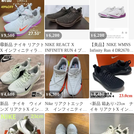
9,500
6,200
6,200
¥
¥
¥
㊽新品 ナイキ リアクト
NIKE REACT X
【美品】NIKE WMNS
X インフィニティラン
INFINITY RUN 4 ブラ
Infinity Run 4 DR2670-
ラン 4 27.5㌢
ック 29cm
108
4,680
6,300
8,400
¥
¥
¥
新品 ナイキ ウィメ
Nike リアクトエック
<新品 箱あり>23㎝ ナ
ンズ リアクトX インフ
ス インフィニティラ
イキ リアクトX インフ
ィニティ ラン 4 箱無し
ン４
ィニティラン4 ブラッ
ク