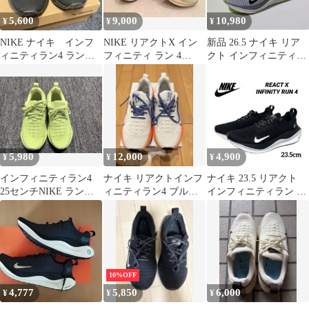
5,600
9,000
10,980
¥
¥
¥
NIKE ナイキ インフ
NIKE リアクトX イン
新品 26.5 ナイキ リア
ィニティラン4 ランニ
フィニティ ラン 4
クト インフィニティラ
ングシューズ ブラック
【27.5cm】希少サイズ
ン 4 DR2665-002
5,980
12,000
4,900
¥
¥
¥
インフィニティラン4
ナイキ リアクトインフ
ナイキ 23.5 リアクト
25センチNIKE ランニ
ィニティラン4 ブルー
インフィニティラン ラ
ングシューズ ライムイ
プリント 27.0cm
ンニング シューズ 靴
エロー
黒 白
10%OFF
4,777
5,850
6,000
¥
¥
¥