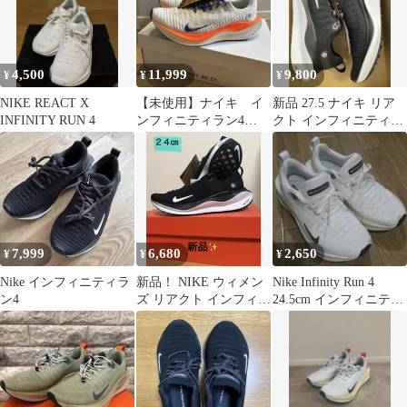
4,500
11,999
9,800
¥
¥
¥
NIKE REACT X
【未使用】ナイキ イ
新品 27.5 ナイキ リア
INFINITY RUN 4
ンフィニティラン4
クト インフィニティラ
28cm
ン 4 ランニングシュー
ズ
7,999
6,680
2,650
¥
¥
¥
Nike インフィニティラ
新品！ NIKE ウィメン
Nike Infinity Run 4
ン4
ズ リアクト インフィニ
24.5cm インフィニティ
ティラン4 24cm
ラン