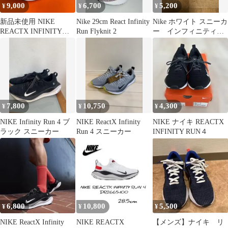
9,000
6,700
5,200
¥
¥
¥
新品未使用 NIKE
Nike 29cm React Infinity
Nike ホワイト スニーカ
REACTX INFINITY
Run Flyknit 2
ー インフィニティラ
RUN 4 27cm 黒
ン4
7,800
10,750
4,300
¥
¥
¥
NIKE Infinity Run 4 ブ
NIKE ReactX Infinity
NIKE ナイキ REACTX
ラック スニーカー
Run 4 スニーカー
INFINITY RUN４
6,800
10,800
5,500
¥
¥
¥
NIKE ReactX Infinity
NIKE REACTX
【メンズ】ナイキ リ