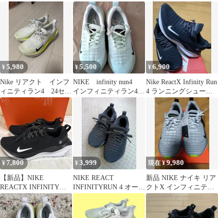
ライニット27cm
RUN 4 インフィニティ
5,980
5,500
6,900
¥
¥
¥
Nike リアクト インフ
NIKE infinity nun4
Nike ReactX Infinity Run
ィニティラン4 24セン
インフィニティラン4
4 ランニングシューズ
チ ホワイト/イエロー
24cm
27cm
7,800
3,999
9,980
¥
¥
現在 ¥
【新品】NIKE
NIKE REACT
新品 NIKE ナイキ リア
REACTX INFINITY
INFINITYRUN 4 オール
クトX インフィニティ
RUN 4 インフィニティ
ブラック
ラン 4 27.5cm