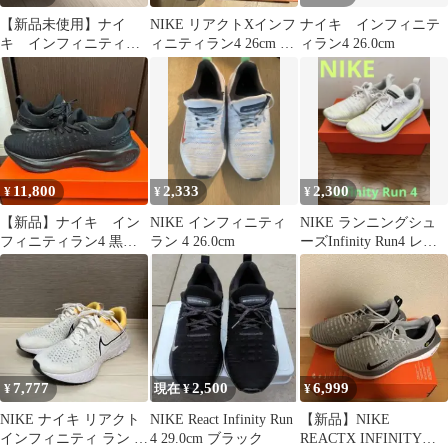
【新品未使用】ナイ
NIKE リアクトXインフ
ナイキ インフィニテ
キ インフィニティラ
ィニティラン4 26cm レ
ィラン4 26.0cm
ン4 26.5cm
ディース美品 3回使用
11,800
2,333
2,300
¥
¥
¥
【新品】ナイキ イン
NIKE インフィニティ
NIKE ランニングシュ
フィニティラン4 黒
ラン 4 26.0cm
ーズInfinity Run4 レデ
27.5cm
ィース25.0
7,777
2,500
6,999
¥
現在 ¥
¥
NIKE ナイキ リアクト
NIKE React Infinity Run
【新品】NIKE
インフィニティ ラン フ
4 29.0cm ブラック
REACTX INFINITY