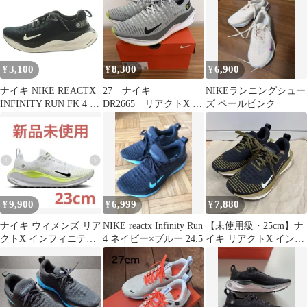
3,100
8,300
6,900
¥
¥
¥
ナイキ NIKE REACTX
27 ナイキ
NIKEランニングシュー
INFINITY RUN FK 4 ラ
DR2665 リアクトX イ
ズ ペールピンク
ンニングシューズ スニ
ンフィニティ ラン フラ
ーカー US7.5 24.5cm 黒
イニット 4
DR2670-001 /MI ■OS
■SH
9,900
6,999
7,880
¥
¥
¥
ナイキ ウィメンズ リア
NIKE reactx Infinity Run
【未使用級・25cm】ナ
クトX インフィニティ
4 ネイビー×ブルー 24.5
イキ リアクトX インフ
ラン フライニット 4
ィニティラン 4