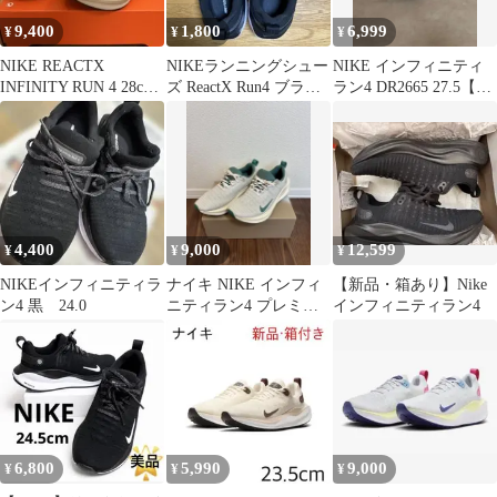
9,400
1,800
6,999
¥
¥
¥
NIKE REACTX
NIKEランニングシュー
NIKE インフィニティ
INFINITY RUN 4 28cm
ズ ReactX Run4 ブラッ
ラン4 DR2665 27.5【値
未使用品
ク23.5㎝レディース
下げ】
4,400
9,000
12,599
¥
¥
¥
NIKEインフィニティラ
ナイキ NIKE インフィ
【新品・箱あり】Nike
ン4 黒 24.0
ニティラン4 プレミア
インフィニティラン4
ム （HF4310 072）美品
6,800
5,990
9,000
¥
¥
¥