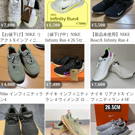
7,800
6,500
5,500
¥
¥
¥
【お値下げ】NIKE リ
［値下げ中］NIKE
【新品未使用】NIKE
アクトXインフィニテ
Infinity Run 4 26.5セン
ReactX Infinity Run 4 ブ
ィラン4 24cm
チ
ラック
4,000
7,499
7,600
¥
¥
¥
Nike インフィニティラ
ナイキ インフィニティ
ナイキ リアクトX イン
ン4
ラン 4 ウィメンズ ロー
フィニティラン 4 SE ミ
ド ランニングシューズ
ックス＆マッチ28.5