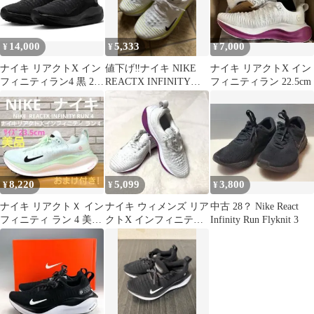
14,000
5,333
7,000
¥
¥
¥
ナイキ リアクトX イン
値下げ‼️ナイキ NIKE
ナイキ リアクトX イン
フィニティラン4 黒 28
REACTX INFINITY
フィニティラン 22.5cm
DR2665-004
RUN FK 4
8,220
5,099
3,800
¥
¥
¥
ナイキ リアクトＸ イン
ナイキ ウィメンズ リア
中古 28？ Nike React
フィニティ ラン 4 美品
クトX インフィニティ
Infinity Run Flyknit 3
サイズ23.5cmおまけ付
ラン 4 ランニング23.0
き!
センチ