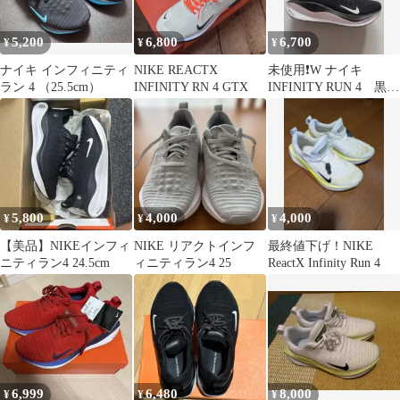
5,200
6,800
6,700
¥
¥
¥
ナイキ インフィニティ
NIKE REACTX
未使用❗W ナイキ
ラン 4 （25.5cm）
INFINITY RN 4 GTX
INFINITY RUN 4 黒
24cm
5,800
4,000
4,000
¥
¥
¥
【美品】NIKEインフィ
NIKE リアクトインフ
最終値下げ！NIKE
ニティラン4 24.5cm
ィニティラン4 25
ReactX Infinity Run 4
6,999
6,480
8,000
¥
¥
¥