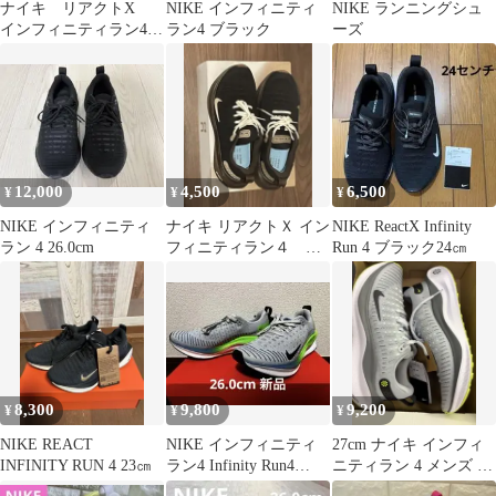
ナイキ リアクトX
NIKE インフィニティ
NIKE ランニングシュ
インフィニティラン4
ラン4 ブラック
ーズ
レディース 23cm
12,000
4,500
6,500
¥
¥
¥
NIKE インフィニティ
ナイキ リアクトＸ イン
NIKE ReactX Infinity
ラン 4 26.0cm
フィニティラン４
Run 4 ブラック24㎝
25.0
8,300
9,800
9,200
¥
¥
¥
NIKE REACT
NIKE インフィニティ
27cm ナイキ インフィ
INFINITY RUN 4 23㎝
ラン4 Infinity Run4
ニティラン 4 メンズ ロ
26.0cm
ード ランニングシュー