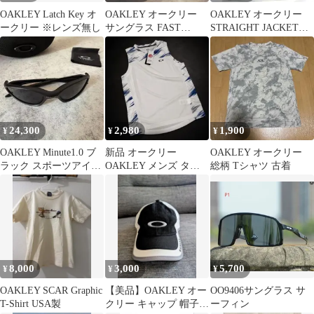
OAKLEY Latch Key オ
OAKLEY オークリー
OAKLEY オークリー
ークリー ※レンズ無し
サングラス FAST
STRAIGHT JACKET
JACKET
OO09039 MBK
24,300
2,980
1,900
¥
¥
¥
OAKLEY Minute1.0 ブ
新品 オークリー
OAKLEY オークリー
ラック スポーツアイウ
OAKLEY メンズ タン
総柄 Tシャツ 古着
ェア サングラス
クトップ シャツ ウェア
M
8,000
3,000
5,700
¥
¥
¥
OAKLEY SCAR Graphic
【美品】OAKLEY オー
OO9406サングラス サ
T-Shirt USA製
クリー キャップ 帽子
ーフィン