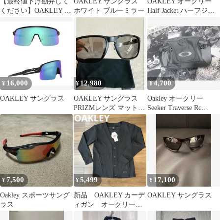
【最終値下げ勘弁して
OAKLEY サングラス
OAKLEY オークリー
ください】OAKLEY サ
ホワイト ブルーミラー
Half Jacket ハーフジャ
ングラス EVZERO
ケット サングラス
PATH
16,000
12,980
4,700
¥
¥
¥
OAKLEY サングラス
OAKLEY サングラス
Oakley オークリー
PRIZMレンズ マットブ
Seeker Traverse Rc
ラック
HipPack 黒
7,500
5,499
17,100
¥
¥
¥
Oakley スポーツサング
新品 OAKLEY カーデ
OAKLEY サングラス
ラス
ィガン オークリー
メンズ