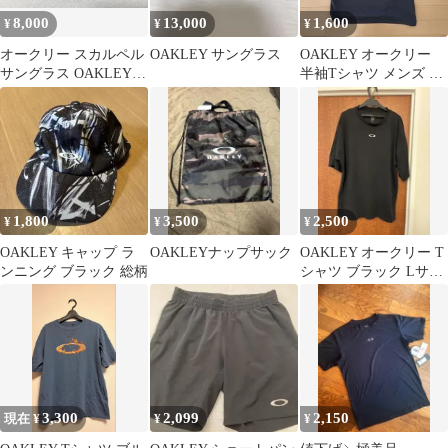
8,000
13,000
1,600
¥
¥
¥
オークリー スカルペル
OAKLEY サングラス
OAKLEY オークリー
サングラス OAKLEY
半袖Tシャツ メンズ ブ
SCALPEL スポーツ
ラック スポーツ
1,800
3,500
2,500
¥
¥
¥
OAKLEY キャップ ラ
OAKLEYナップサック
OAKLEY オークリー T
ンニング ブラック 総柄
シャツ ブラック Lサイ
ズ
3,300
2,099
2,150
現在 ¥
¥
¥