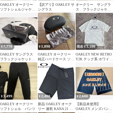
OAKLEY オークリー
【訳アリ】OAKLEY サ
オークリー サングラ
ソフトシェルジャケッ
ングラス
ス フラックジャケッ
ト
ト
7,770
1,890
3,100
¥
¥
現在 ¥
OAKLEY サングラス
OAKLEY オークリー
OAKLEY NEW RETRO
フラックジャケット
純正ハードケース ソフ
Y2K テック系 ホワイト
ホワイト
トケース
M 新品
3,499
2,480
2,600
¥
¥
¥
OAKLEY オークリー
新品 OAKLEY オーク
【新品未使用】
ソフトシェル パンツ
リー 速乾 KANA 21 ボ
OAKLEY メンズパンツ