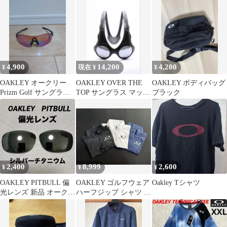
ブラック ホワイト 綿
100%
4,900
14,200
4,200
¥
現在 ¥
¥
OAKLEY オークリー
OAKLEY OVER THE
OAKLEY ボディバッグ
Prizm Golf サングラス
TOP サングラス マット
ブラック
オレンジレンズ
ブラック レ
2,400
8,999
2,600
¥
¥
¥
OAKLEY PITBULL 偏
OAKLEY ゴルフウェア
Oakley Tシャツ
光レンズ 新品 オークリ
ハーフジップ シャツ 3
ー ピットブル
枚セット