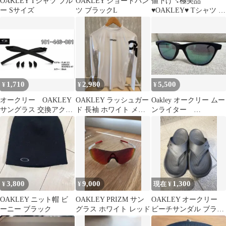
OAKLEY Tシャツ ブル
OAKLEY ショートパン
値下げ↘極美品
ー Sサイズ
ツ ブラックL
♥OAKLEY♥ Tシャツ M
サイズ ジャパンコレ
クション今年モデ
1,710
2,980
5,500
¥
¥
¥
オークリー OAKLEY
OAKLEY ラッシュガー
Oakley オークリー ムー
サングラス 交換アクセ
ド 長袖 ホワイト メン
ンライター
サリー
ズ M
moonlighter
3,800
9,000
1,300
¥
¥
現在 ¥
OAKLEY ニット帽 ビ
OAKLEY PRIZM サン
OAKLEY オークリー
ーニー ブラック
グラス ホワイト レッド
ビーチサンダル ブラッ
ク 28cm