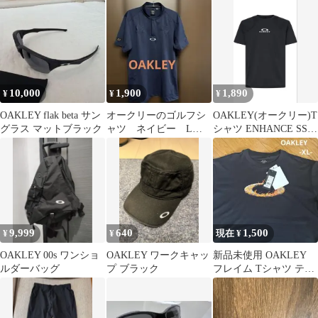
ードショーツ サーフパ
ＸＬサイズ
ンツ 水着 ブラック
482222
10,000
1,900
1,890
¥
¥
¥
OAKLEY flak beta サン
オークリーのゴルフシ
OAKLEY(オークリー)T
グラス マットブラック
ャツ ネイビー Lサ
シャツ ENHANCE SS
イズ
CREW 16.0
9,999
640
1,500
¥
¥
現在 ¥
OAKLEY 00s ワンショ
OAKLEY ワークキャッ
新品未使用 OAKLEY
ルダーバッグ
プ ブラック
フレイム Tシャツ テッ
ク系 Y2K ブラック L