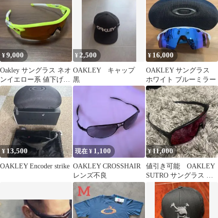
9,000
2,500
16,000
¥
¥
¥
Oakley サングラス ネオ
OAKLEY キャップ
OAKLEY サングラス
ンイエロー系 値下げ交
黒
ホワイト ブルーミラー
渉可能！
13,500
1,100
11,000
¥
現在 ¥
¥
OAKLEY Encoder strike
OAKLEY CROSSHAIR
値引き可能 OAKLEY
レンズ不良
SUTRO サングラス ブ
ラック