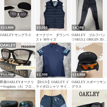
13,800
3,100
4,500
¥
¥
¥
OAKLEY サングラス
オークリー ダウンベ
OAKLEY ゴルフパン
スト Mサイズ
ツSKULL ORIGIN 3D
TAPERED26.0
12,500
1,990
14,000
¥
¥
¥
即発OAKLEYオークリ
【R1131】OAKLEY ド
OAKLEY スポーツサン
ーfrogskins（A）フロッ
ライポロシャツ サイズ
グラス
グスキンOO9245E5
L ネイビー