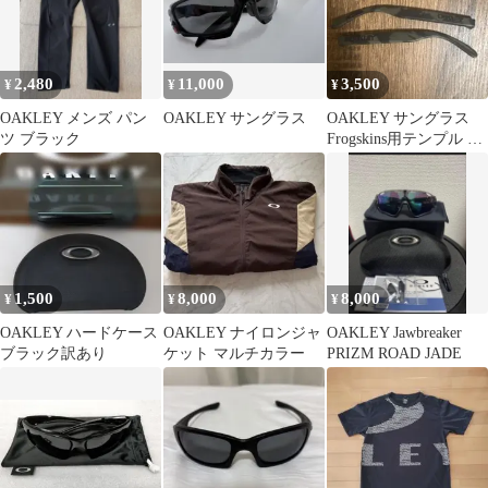
2,480
11,000
3,500
¥
¥
¥
OAKLEY メンズ パン
OAKLEY サングラス
OAKLEY サングラス
ツ ブラック
Frogskins用テンプル 左
右セット
1,500
8,000
8,000
¥
¥
¥
OAKLEY ハードケース
OAKLEY ナイロンジャ
OAKLEY Jawbreaker
ブラック訳あり
ケット マルチカラー
PRIZM ROAD JADE