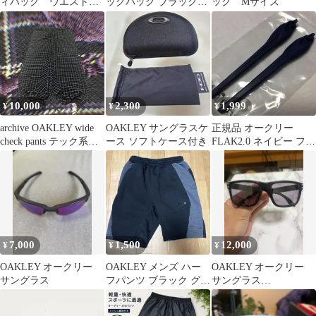
ィバッグ ウエストポ
ックパック ブラック
ック Mサイズ
ーチ
40ℓ
10,000
2,300
1,999
¥
¥
¥
archive OAKLEY wide
OAKLEY サングラスケ
正規品 オークリー
check pants テック系
ース ソフトケース付き
FLAK2.0 ネイビー フラ
y2k
ック2.0 イヤーソック
7,000
1,500
12,000
¥
¥
¥
OAKLEY オークリー
OAKLEY メンズ ハー
OAKLEY オークリー
サングラス
フパンツ ブラック グレ
サングラス
ー
HOLBROOK ホルブル
ック ブラック