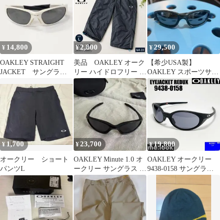
14,800
2,800
29,500
¥
¥
¥
OAKLEY STRAIGHT
美品 OAKLEY オーク
【希少USA製】
JACKET サングラス
リー ハイドロフリー L
OAKLEY スポーツサン
USA製 ホワイト
ブラック メッシュ 撥水
グラス TWENTY XX ブ
ラック
1,700
23,700
19,800
¥
¥
¥
オークリー ショート
OAKLEY Minute 1.0 オ
OAKLEY オークリー
パンツL
ークリー サングラス 美
9438-0158 サングラス
品
EYEJACKET REDUX
アイジャケット
009438-0158 アジアン
フィット 9438-01