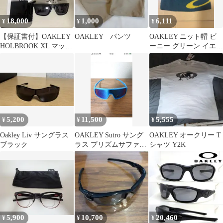
18,000
1,000
6,111
¥
¥
¥
【保証書付】OAKLEY
OAKLEY パンツ
OAKLEY ニット帽 ビ
HOLBROOK XL マット
ーニー グリーン イエロ
ブラック サングラス
ー
5,200
11,500
5,555
¥
¥
¥
Oakley Liv サングラス
OAKLEY Sutro サング
OAKLEY オークリー T
ブラック
ラス プリズムサファイ
シャツ Y2K
ア オークリー スートロ
5,900
10,700
20,460
¥
¥
¥