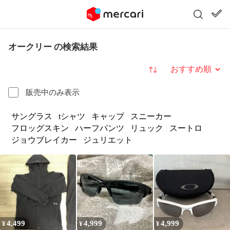
オークリー の検索結果
並び替え
販売中のみ表示
サングラス
tシャツ
キャップ
スニーカー
フロッグスキン
ハーフパンツ
リュック
スートロ
ジョウブレイカー
ジュリエット
4,499
4,999
4,999
¥
¥
¥