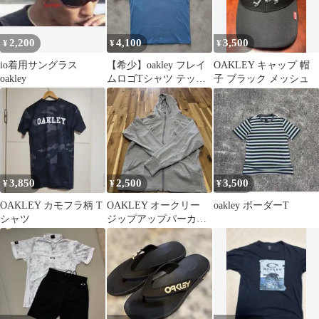
2,200
4,100
3,500
¥
¥
¥
io着用サングラス
【希少】oakley フレイ
OAKLEY キャップ 帽
oakley
ムロゴTシャツ テック
子 ブラック メッシュ
系 Y2K ブルーグ
3,850
2,500
3,500
¥
¥
¥
OAKLEY カモフラ柄 T
OAKLEY オークリー
oakley ボーダーT
シャツ
ジップアップパーカー
グレー