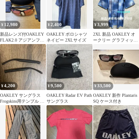
12,980
2,400
3,999
¥
¥
¥
新品レンズ付OAKLEY
OAKLEY ポロシャツ
2XL 新品 OAKLEY オ
FLAK2.0 アジアンフィ
ネイビー 2XLサイズ
ークリー グラフィック
ット プリズムゴルフ
Tシャツ XXL 未使用
4,200
9,500
33,500
¥
¥
¥
OAKLEY サングラス
OAKLEY Radar EV Path
OAKLEY 新作 Plantaris
Frogskins用テンプル 左
サングラス
SQ ケース付き
右セット