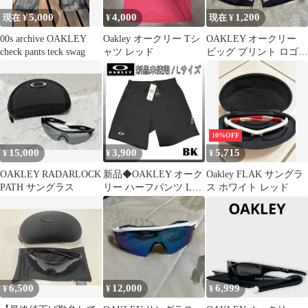
5,000
4,000
1,200
現在 ¥
¥
現在 ¥
00s archive OAKLEY
Oakley オークリー Tシ
OAKLEY オークリー
check pants teck swag
ャツ レッド
ビッグ プリント ロゴ
ハーフパンツ ネイビー
XXL
10%OFF
15,000
3,900
5,715
¥
¥
¥
OAKLEY RADARLOCK
新品◆OAKLEY オーク
Oakley FLAK サングラ
PATH サングラス
リー ハーフパンツ Lサ
ス ホワイト レッド
イズ FOA409068②BK
6,500
12,000
6,999
¥
¥
¥