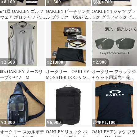
8,100
1,500
700
¥
¥
現在 ¥
u*1様 OAKLEY ゴルフ
OAKLEY ビーチサンダ
OAKLEY Tシャツ ブラ
ウェア ポロシャツ ハー
ル ブラック USA7 25
ック グラフィックプリ
フパンツ セットアッ
センチ
ント L
プ
2,500
21,000
2,900
¥
¥
¥
00s OAKLEY ノースリ
オークリー OAKLEY
オークリー フラックジ
ーブシャツ M
MONSTER DOG サング
ャケット用調光・偏光
ラス モンスタードッグ
レンズ
3,800
6,000
1,100
¥
¥
現在 ¥
オークリー スカルボデ
OAKLEY リュック バ
OAKLEY Tシャツ ブラ