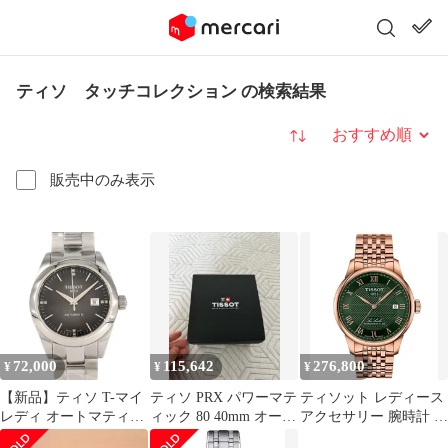
ティソ タッチコレクション の検索結果
並び替え
販売中のみ表示
72,000
115,642
276,800
¥
¥
¥
【新品】ティソ T-マイ
ティソ PRX パワーマテ
ティソット レディース
レディ オートマティッ
ィック 80 40mm オート
アクセサリー 腕時計 T
ク･8P
マティック アイスブル
シャツ Tissot Mens Le