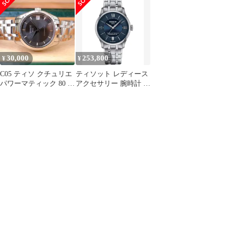
T132.007.11.066.00 SS
ー
Locle Classic Traditional
自動巻
Collection Automatic
316L Stain
30,000
253,800
¥
¥
C05 ティソ クチュリエ
ティソット レディース
パワーマティック 80 オ
アクセサリー 腕時計 T
ートマチック 自動巻腕
シャツ Tissot Womens
時計
Swiss Automatic Chemin
des Tourelles Powermatic
80 Stainle