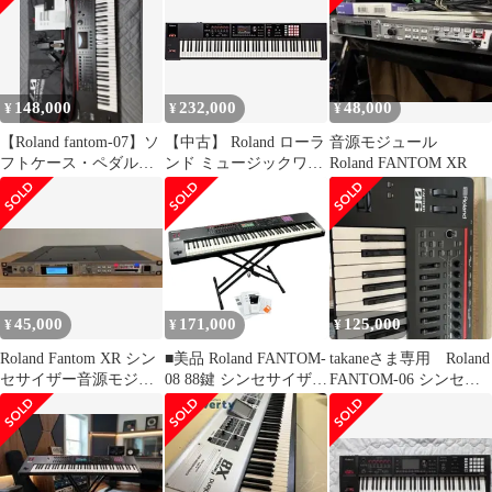
148,000
232,000
48,000
¥
¥
¥
【Roland fantom-07】ソ
【中古】 Roland ローラ
音源モジュール
フトケース・ペダル付
ンド ミュージックワー
Roland FANTOM XR
き
クステーション FA-08
45,000
171,000
125,000
¥
¥
¥
Roland Fantom XR シン
■美品 Roland FANTOM-
takaneさま専用 Roland
セサイザー音源モジュ
08 88鍵 シンセサイザー
FANTOM-06 シンセサ
ール 本体
ワークステーション 純
イザー 本体
正ACアダプター スタ
ンド 説明書付 動作確認
済み2644264,2644264