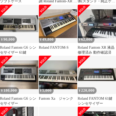
ソフトケース
調 Roland Fantom-XR シ
体(スタンド・純正ケー
ンセ 音源モジュール
ス付き)
90,000
49,800
62,000
¥
¥
¥
Roland Fantom G6 シン
Roland FANTOM-S
Roland Fantom XR 液晶
セサイザー 61鍵
修理済み 動作確認済
180,000
5,000
220,000
¥
¥
¥
Roland Fantom G6 シン
Fantom Xa ジャンク
Roland FANTOM 61鍵
セサイザー
シンセサイザー