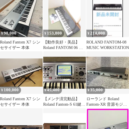
98,000
153,800
214,000
¥
¥
¥
Roland Fantom X7 シン
【動作良好・美品】
ROLAND FANTOM-08
セサイザー 本体
Roland FANTOM 06 シ
MUSIC WORKSTATION
ンセサイザー ローラン
ド
100,000
45,400
35,000
¥
¥
¥
Roland Fantom X7 シン
【メンテ済完動品】
ローランド Roland
セサイザー 本体
Roland Fantom-S 61鍵
Fantom-XR 音源モジュ
（名機/XV直系）
ール