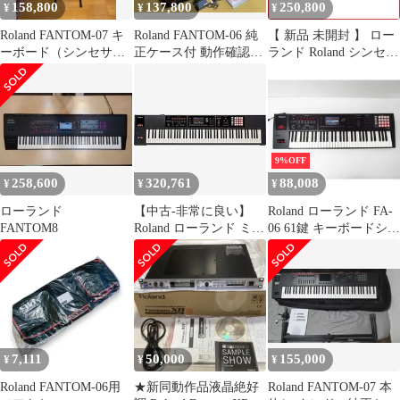
158,800
137,800
250,800
¥
¥
¥
Roland FANTOM-07 キ
Roland FANTOM-06 純
【 新品 未開封 】 ロー
ーボード（シンセサイ
正ケース付 動作確認済
ランド Roland シンセサ
ザー） 本体 フルセット
Ver.1.08
イザー [88鍵盤]
FANTOM-08 未使用 送
料無料
9%OFF
258,600
320,761
88,008
¥
¥
¥
ローランド
【中古-非常に良い】
Roland ローランド FA-
FANTOM8
Roland ローランド ミュ
06 61鍵 キーボードシン
ージックワークステー
セサイザー 現状品 楽器
ション FA-08
◆G5139
7,111
50,000
155,000
¥
¥
¥
Roland FANTOM-06用
★新同動作品液晶絶好
Roland FANTOM-07 本