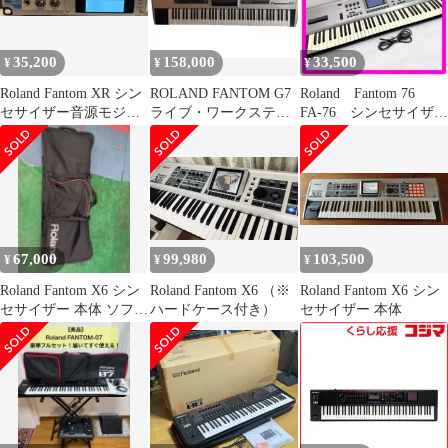
35,200
158,000
33,500
¥
¥
¥
Roland Fantom XR シン
ROLAND FANTOM G7
Roland Fantom 76
セサイザー音源モジュ
ライブ・ワークステー
FA-76 シンセサイザ
ール 本体
ション・シンセサイザ
ー 76鍵盤 動作品
ー
67,000
99,980
103,500
¥
¥
¥
Roland Fantom X6 シン
Roland Fantom X6 （※
Roland Fantom X6 シン
セサイザー 本体 ソフト
ハードケース付き）
セサイザー 本体
ケース付