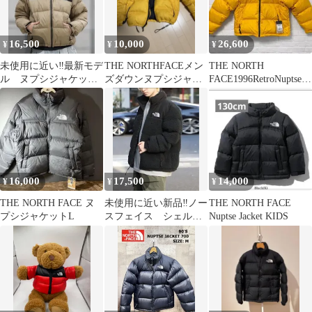
16,500
10,000
26,600
¥
¥
¥
未使用に近い‼️最新モデ
THE NORTHFACEメン
THE NORTH
ル ヌプシジャケッ
ズダウンヌプシジャケ
FACE1996RetroNuptseJa
ト ブラック×クラシ
ット
cket M
ックカーキ
16,000
17,500
14,000
¥
¥
¥
THE NORTH FACE ヌ
未使用に近い新品‼️ノー
THE NORTH FACE
プシジャケットL
スフェイス シェルパ
Nuptse Jacket KIDS
ヌプシジャケット ブ
ラック S