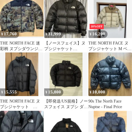
内正規品
10%OFF
17,760
31,999
16,200
¥
¥
¥
THE NORTH FACE 迷
【ノースフェイス】ヌ
THE NORTH FACE ヌ
彩柄 ヌプシダウンジャ
プシジャケット
プシジャケット M ベー
ケット【定価￥39,600
ND92555(2025年モデ
ジュ
ル)【値下不可】
15,555
15,800
10,000
¥
¥
¥
THE NORTH FACE ヌ
【即発送/US規格】ノー
90s The North Face
プシジャケット
スフェイス ヌプシ ダウ
Nuptse - Final Price
ND91841
ン 700フィル 黒