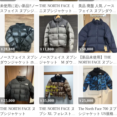
未使用に近い新品‼️ノー
THE NORTH FACE ミ
美品 廃盤 人気 ノース
スフェイス ヌプシジャ
ニヌプシジャケット キ
フェイス ヌプシダウン
ケット ブラック L
ーホルダー NN32242
ジャケット 700 US規格
サイズ
M
28,888
11,800
50,000
¥
¥
¥
ノースフェイス ヌプシ
ノースフェイス ヌプシ
【新品未使用】THE
ダウンジャケット ホワ
ジャケット M ダウン
NORTH FACE ヌプシジ
イトレーベル 韓国 黒
ジャケット オリーブ×
ャケット ネイビー M
ブラック
サイズ
25,000
35,000
25,000
¥
¥
¥
THE NORTH FACE ヌ
THE NORTH FACE ヌ
The North Face 700 ヌプ
プシジャケット
プシ XL フォレストフ
シジャケット US規格