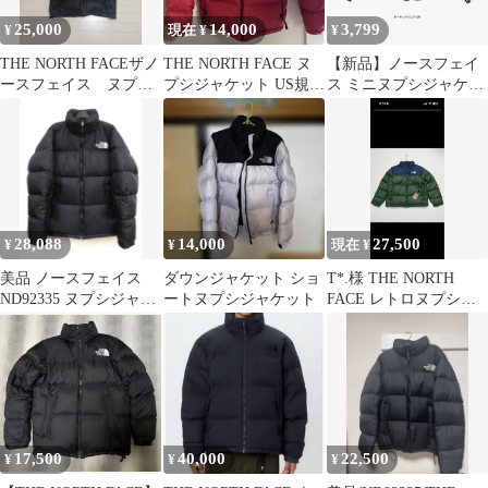
25,000
14,000
3,799
¥
現在 ¥
¥
THE NORTH FACEザノ
THE NORTH FACE ヌ
【新品】ノースフェイ
ースフェイス ヌプ
プシジャケット US規格
ス ミニヌプシジャケッ
シ ブラック XL
Lサイズ
ト オーキッドピンク
28,088
14,000
27,500
¥
¥
現在 ¥
美品 ノースフェイス
ダウンジャケット ショ
T*.様 THE NORTH
ND92335 ヌプシジャケ
ートヌプシジャケット
FACE レトロヌプシ
ット M ダウンジャケッ
1996 ダウンジャケッ
ト
ト
17,500
40,000
22,500
¥
¥
¥