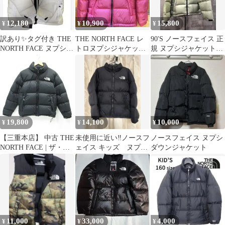
12,180
10,900
15,800
¥
¥
¥
訳あり✨タグ付き THE
THE NORTH FACE レ
90'S ノースフェイス 正
NORTH FACE ヌプシ
トロヌプシジャケット
規 ヌプシジャケット
1996 ダウン 新品
S (7/8) ピンク
700 M ベージュ THE
NORTH FACE ベージュ
NUPTSE JACKET
19,800
14,100
10,000
¥
¥
¥
【三重本店】 中古 THE
未使用に近い‼️ノースフ
ノースフェイス ヌプシ
NORTH FACE | ザ・ノ
ェイス キッズ ヌプシ
ダウンジャケット
ースフェイス Nuptse
ジャケット NDJ92531
Jacket ヌプシジャケッ
ト 襟2WAYロゴ刺繍ダ
ウンジャケット
ND92555 ブラック サイ
ズ：M 【92】
11,000
33,000
4,000
¥
¥
¥