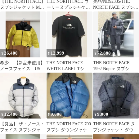
【THE NORTH FACE】
THE NORTH FACE ウ
美品/ND92335/THE
ヌプシジャケット Mサ
ーリーヌプシジャケッ
NORTH FACE ヌプシジ
イズ【ND91841】
ト
ャケット/L
26,400
12,999
72,880
¥
¥
¥
希少 【新品未使用】
THE NORTH FACE
THE NORTH FACE
ノースフェイス USヌ
WHITE LABEL Tシャ
1992 Nuptse ヌプシ ジ
プシ 700
ツ 黒 L
ャケット
12,480
9,000
9,000
¥
¥
¥
【良品】 ザ・ノース・
THE NORTH FACE 700
THE NORTH FACE ヌ
フェイス ヌプシジャケ
ヌプシ ダウンジャケッ
プシジャケット ダウン
ット メルドグレー
ト
ジャケット ブラック