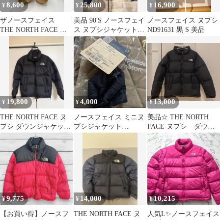
8,600
25,800
16,900
¥
¥
¥
ザノースフェイス
美品 90'S ノースフェイ
ノースフェイス ヌプシ
THE NORTH FACE テ
ス ヌプシジャケット
ND91631 黒 S 美品
ディベア ヌプシジャ
700 ブラック M THE
ケット 30周年 完売
NORTH FACE ダウンジ
品
ャケット NUPTSE
JACKET
19,800
4,000
13,000
¥
¥
¥
THE NORTH FACE ヌ
ノースフェイス ミニヌ
美品☆ THE NORTH
プシ ダウンジャケット
プシジャケット
FACE ヌプシ ダウン
ブラック S
NN32242 未使用 タグ
ジャケット 黒 150
付き
9,775
14,000
10,215
¥
¥
¥
【お買い得】ノースフ
THE NORTH FACE ヌ
人気L​✨️ノースフェイス