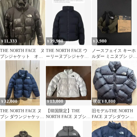
ロア 迷彩
US XL
11,333
39,980
3,980
¥
¥
¥
THE NORTH FACE ヌ
THE NORTH FACE ウ
ノースフェイス キーホ
プシジャケット オン
ーリーヌプシジャケッ
ルダー ミニヌプシ ジャ
ボール 中綿
ト
ケット ニュートープ
32,000
13,000
8,800
¥
¥
現在 ¥
THE NORTH FACE ヌ
【韓国限定】THE
旧モデルTHE NORTH
プシ ダウンジャケット
NORTH FACE ヌプシ
FACE ヌプシダウンジ
ブラック
オンボール
ャケット 黒 NF003AS