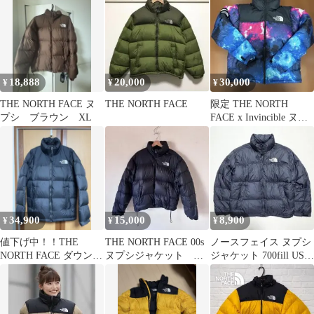
ND92234
18,888
20,000
30,000
¥
¥
¥
THE NORTH FACE ヌ
THE NORTH FACE
限定 THE NORTH
プシ ブラウン XL
FACE x Invincible ヌプ
シジャケット
34,900
15,000
8,900
¥
¥
¥
値下げ中！！THE
THE NORTH FACE 00s
ノースフェイス ヌプシ
NORTH FACE ダウンジ
ヌプシジャケット バ
ジャケット 700fill US規
ャケット ヌプシジャケ
ングラディシュ製
格 L 90s
ット