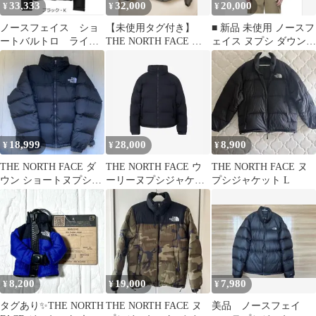
33,333
32,000
20,000
¥
¥
¥
ノースフェイス ショ
【未使用タグ付き】
■ 新品 未使用 ノースフ
ートバルトロ ライト
THE NORTH FACE ヌ
ェイス ヌプシ ダウンジ
ジャケット
プシジャケット ダウン
ャケット XL 700
18,999
28,000
8,900
¥
¥
¥
THE NORTH FACE ダ
THE NORTH FACE ウ
THE NORTH FACE ヌ
ウン ショートヌプシジ
ーリーヌプシジャケッ
プシジャケット L
ャケット
ト ネイビーM
8,200
19,000
7,980
¥
¥
¥
タグあり✨️THE NORTH
THE NORTH FACE ヌ
美品 ノースフェイ