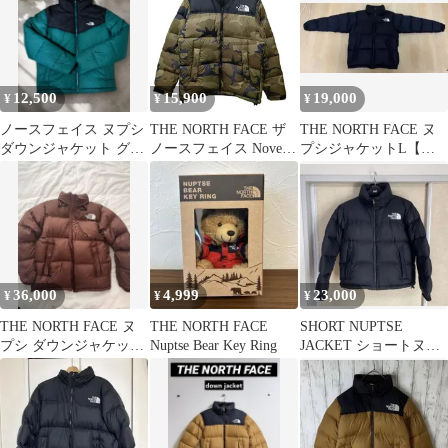
12,500
15,900
19,000
¥
¥
¥
ノースフェイス ヌプシ
THE NORTH FACE ザ
THE NORTH FACE ヌ
ダウンジャケット グリ
ノースフェイス Novelty
プシジャケットL【最
ーン×ブラックM
Nuptse Jacket ノベルテ
終お値下げ】
ィー ヌプシジャケット
ND91842 オリーブ系 ナ
イロン サイズS G00293
36,000
4,999
23,000
¥
¥
¥
THE NORTH FACE ヌ
THE NORTH FACE
SHORT NUPTSE
プシ ダウンジャケット
Nuptse Bear Key Ring
JACKET ショートヌプ
ブラウン
シジャケット Mサイ
ズ