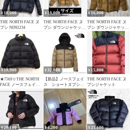
18,000
19,000
16,000
¥
¥
¥
THE NORTH FACE ヌ
THE NORTH FACE ヌ
THE NORTH FACE ヌ
プシ ND92234
プシ ダウンジャケット
プシ ダウンジャケット
Lサイズ
ブラウン
19,900
32,800
15,800
¥
¥
¥
★7569☆THE NORTH
【新品】ノースフェイ
THE NORTH FACE ヌ
FACE ノースフェイス
ス ショートヌプシジ
プシジャケット
Short Nuptse Jacket ショ
ャケット(ウィメンズ)
ートヌプシジャケット
NDW92555
NDW92335 M
20,100
4,200
23,600
¥
¥
¥