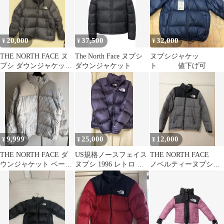
20,000
37,500
32,000
¥
¥
¥
THE NORTH FACE ヌ
The North Face ヌプシ
ヌプシジャケッ
プシ ダウンジャケット
ダウンジャケット
ト 値下げ可
ブラック
9,999
25,000
12,000
¥
¥
¥
THE NORTH FACE ダ
US規格ノースフェイス
THE NORTH FACE
ウンジャケット ベージ
ヌプシ 1996 レトロ ダ
ノベルティーヌプシジ
ュ 美品
ウンジャケット ブラッ
ャケットミックスグレ
ク L
ー