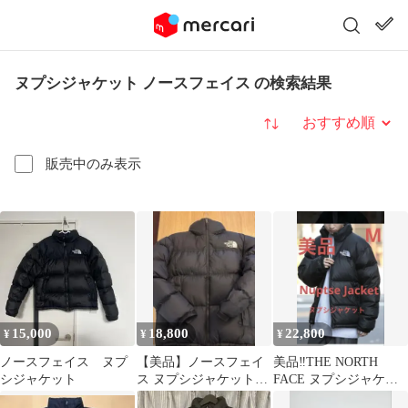
ヌプシジャケット ノースフェイス の検索結果
並び替え
販売中のみ表示
15,000
18,800
22,800
¥
¥
¥
ノースフェイス ヌプ
【美品】ノースフェイ
美品‼️THE NORTH
シジャケット
ス ヌプシジャケット
FACE ヌプシジャケッ
XL 黒 2023年モデル 国
ト ブラック Mサイズ