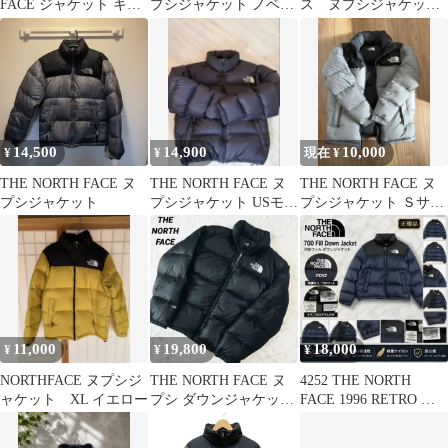
FACE ジャケット キー
プシジャケット ノベル
ス ヌプシジャケッ
リング ノースフェイス
ティ
ト ブラック 大きめ
M
14,500
14,900
10,000
¥
¥
現在 ¥
THE NORTH FACE ヌ
THE NORTH FACE ヌ
THE NORTH FACE ヌ
プシジャケット
プシジャケット USモデ
プシジャケット Ｓサイ
ル
ズ
11,000
19,800
18,000
¥
¥
¥
NORTHFACE ヌプシジ
THE NORTH FACE ヌ
4252 THE NORTH
ャケット XL イエロー
プシ ダウンジャケット
FACE 1996 RETRO ヌ
700 ブラック M
プシジャケット