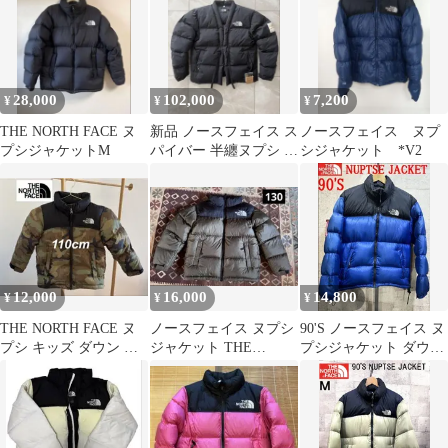
28,000
102,000
7,200
¥
¥
¥
THE NORTH FACE ヌ
新品 ノースフェイス ス
ノースフェイス ヌプ
プシジャケットM
パイバー 半纏ヌプシ L
シジャケット *V2
黒
12,000
16,000
14,800
¥
¥
¥
THE NORTH FACE ヌ
ノースフェイス ヌプシ
90'S ノースフェイス ヌ
プシ キッズ ダウン 迷
ジャケット THE
プシジャケット ダウン
彩110cm
NORTH FACE ニュート
青黒 M THE NORTH
ープ
FACE NUPTSE
JACKET