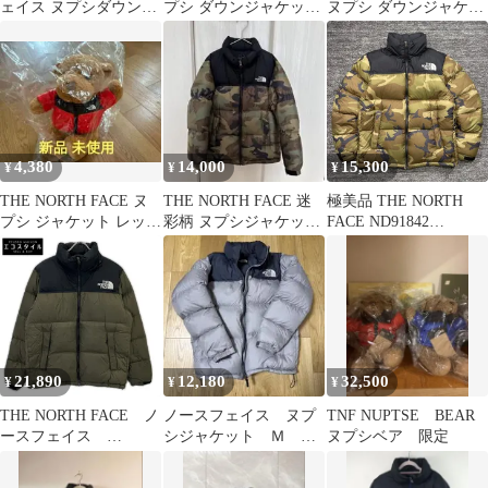
ェイス ヌプシダウン
プシ ダウンジャケット
ヌプシ ダウンジャケッ
700フィルメンズM 赤
ネイビー
ト 700フィル 韓国限定
黒
4,380
14,000
15,300
¥
¥
¥
THE NORTH FACE ヌ
THE NORTH FACE 迷
極美品 THE NORTH
プシ ジャケット レッド
彩柄 ヌプシジャケット
FACE ND91842
テディベア ヌプシベア
140
NUPTSE JACKET
CAMO M ノースフェイ
ス ヌプシジャケット 迷
彩 ダウン
21,890
12,180
32,500
¥
¥
¥
THE NORTH FACE ノ
ノースフェイス ヌプ
TNF NUPTSE BEAR
ースフェイス
シジャケット Ｍ
ヌプシベア 限定
ND92335 カーキ ヌプシ
ND92234
ジャケット M