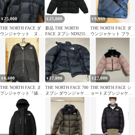
25,000
25,000
9,999
¥
¥
¥
THE NORTH FACE ダ
新品 THE NORTH
THE NORTH FACE ダ
ウンジャケット ヌプ
FACE ヌプシ ND92555
ウンジャケット ブラッ
シ
XL NUPTSE
ク Mサイズ
6,600
17,000
27,000
¥
¥
¥
THE NORTH FACE ヌ
THE NORTH FACE 700
THE NORTH FACE シ
プシジャケット『値下
ヌプシ ダウンジャケッ
ョートヌプシジャケッ
げ可』
ト ブラック値下げ⭕️
ト（レディース）Lサ
イズ