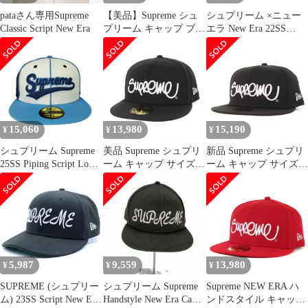
pataさん専用Supreme
【美品】Supreme シュ
シュプリーム ×ニュー
Classic Script New Era
プリーム キャップ ブラ
エラ New Era 22SS
ック 黒 サイズ:7
Handstyle New Era ハン
1/2(59.6cm) | 25SS NEW
ドスタイルロゴ刺繍ベ
ERA スクリプトロゴ ベ
ースボールキャップ メ
ースボールキャップ
ンズ 8
(Piping Script Logo New
Era) | コラボ 別注【中
古】
15,060
13,980
15,190
¥
¥
¥
シュプリーム Supreme
美品 Supreme シュプリ
新品 Supreme シュプリ
25SS Piping Script Logo
ーム キャップ サイズ:7
ーム キャップ サイズ:7
New Era メンズ 7 4/3
5/8(60.6cm) 22SS NEW
5/8(60.6cm) 22SS NEW
ERA ハンドスタイル ベ
ERA ハンドスタイル ベ
ースボールキャップ
ースボールキャップ
Handstyle New Era ブラ
Handstyle New Era ブラ
ック 黒 コラボ 帽子
ック 黒 帽子 コラボ 別
【メンズ】
注【メンズ】
5,987
9,559
13,980
¥
¥
¥
SUPREME (シュプリー
シュプリーム Supreme
Supreme NEW ERA ハ
ム) 23SS Script New Era
Handstyle New Era Cap
ンドスタイル キャップ