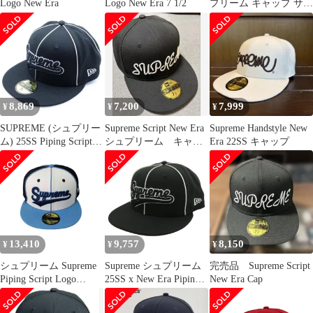
Logo New Era
Logo New Era 7 1/2
プリーム キャップ サイ
ズ:7 8/3(58.7cm) | 25SS
NEW ERA スクリプト
ロゴ ベースボールキャ
ップ (Piping Script
Logo) | グレー / ホワイ
ト / レッド | コラボ 別
注
8,869
7,200
7,999
¥
¥
¥
SUPREME (シュプリー
Supreme Script New Era
Supreme Handstyle New
ム) 25SS Piping Script
シュプリーム キャッ
Era 22SS キャップ
Logo New Era パイピン
プ
グスクリプトロゴ ベー
スボールキャップ ブラ
ック
13,410
9,757
8,150
¥
¥
¥
シュプリーム Supreme
Supreme シュプリーム
完売品 Supreme Script
Piping Script Logo
25SS x New Era Piping
New Era Cap
59FIFTY 61.5cm メンズ
Script Logo Cap パイピ
7 3/4
ングスクリプト ロゴ ベ