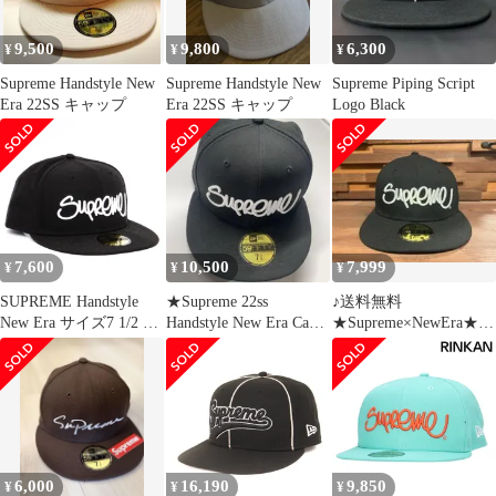
9,500
9,800
6,300
¥
¥
¥
Supreme Handstyle New
Supreme Handstyle New
Supreme Piping Script
Era 22SS キャップ
Era 22SS キャップ
Logo Black
7,600
10,500
7,999
¥
¥
¥
SUPREME Handstyle
★Supreme 22ss
♪送料無料
New Era サイズ7 1/2 ブ
Handstyle New Era Cap
★Supreme×NewEra★帽
ラック
BlJ7
子★Handstyle Cap★黒♪
6,000
16,190
9,850
¥
¥
¥