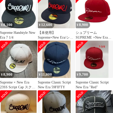
ースボール キャップ ブ
ラック系 ホワイト系
61.5cm【中古】
8,100
12,600
8,900
¥
¥
¥
Supreme Handstyle New
【未使用】
シュプリーム
Era 7 1/4
Supreme×New Era/シュ
SUPREME ×New Era
プリーム×ニューエラ
18AW Classic Script ベ
【22SS】Handstyle Cap/
ースボールキャップ 野
ハンドスタイル キャッ
球帽 ウール ロゴ 刺繍
プ ネイビー
58.7 赤 レッド
8,900
11,000
9,700
¥
¥
¥
Supreme × New Era
Supreme Classic Script
Supreme Classic Script
23SS Script Cap スクリ
New Era 59FIFTY
New Era "Red"
プトロゴキャップ 帽子
ニューエラ シュプリー
ム 91800A4