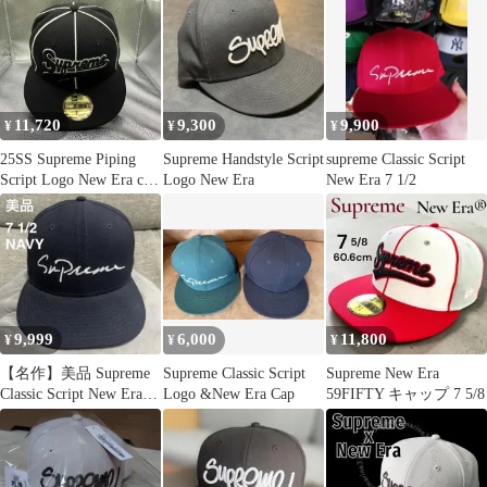
Era ポリエステル キャ
イピング スクリプト ロ
ップ ネイビーxライト
ゴ ニューエラ 刺繍 6P
ブルー【サイズ7 3/4】
ベースボール キャップ
【メンズ】
白 青 紺 帽子 メンズ帽
子 キャップ ロゴ ネイ
ビー 104H-86
11,720
9,300
9,900
¥
¥
¥
25SS Supreme Piping
Supreme Handstyle Script
supreme Classic Script
Script Logo New Era cap
Logo New Era
New Era 7 1/2
ブラック57.7cm シュプ
リーム
9,999
6,000
11,800
¥
¥
¥
【名作】美品 Supreme
Supreme Classic Script
Supreme New Era
Classic Script New Era
Logo &New Era Cap
59FIFTY キャップ 7 5/8
帽子