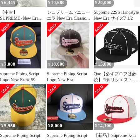
6,445
10,680
20,000
¥
¥
¥
【中古】
シュプリーム ×ニュー
Supreme 22SS Handstyle
SUPREME×New Era
エラ New Era Classic
New Era サイズ7 1/2
Handstyle New Era Cap
Script New Era ロゴ刺繍
ブラック 糸ほつれ キャ
帽子 メンズ 7.5
ップ シュプリーム×ニ
ューエラ[17]
7,000
18,000
15,000
¥
¥
¥
supreme Piping Script
Supreme Piping Script
Qoo【必ずプロフは必
Logo New Era® 59
Logo New Era
読】‼️様 リクエスト 2
点 まとめ商品
5,950
8,000
14,100
¥
¥
¥
Supreme Piping Script
Supreme Piping Script
【新品】Supreme シュ