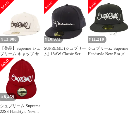
Cap ロゴ刺繍 スクリプ
メンズ 7 5/8
レッド 7 1/2
ト ニューエラ キャップ
帽子 ブラック
13,980
10,973
11,210
¥
¥
¥
【美品】Supreme シュ
SUPREME (シュプリー
シュプリーム Supreme
プリーム キャップ サイ
ム) 18AW Classic Script
Handstyle New Era メン
ズ:7 3/8(58.7cm) / 22SS
New Era Cap クラシッ
ズ 7/8/3
NEW ERA ハンドスタ
ク スクリプト ニューエ
イル ベースボールキャ
ラ キャップ ブラック
ップ (Handstyle New
Era) / ストーン / 帽子 /
コラボ 別注【メンズ】
8,459
¥
シュプリーム Supreme
22SS Handstyle New
ERA Cap メンズ 7 8/3