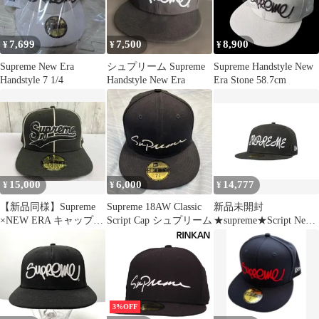
7,699
7,500
8,900
¥
¥
¥
Supreme New Era
シュプリーム Supreme
Supreme Handstyle New
Handstyle 7 1/4
Handstyle New Era
Era Stone 58.7cm
15,000
6,000
14,777
¥
¥
¥
【新品同様】Supreme
Supreme 18AW Classic
新品未開封
×NEW ERA キャップ
Script Cap シュプリーム
★supreme★Script New
シュプリームニューエ
Era★コラボキャップ★
ラ黒
3%OFF