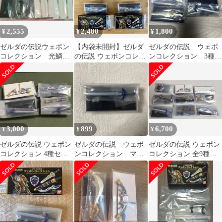
2,555
2,480
1,800
¥
¥
¥
ゼルダの伝説ウェポン
【内袋未開封】ゼルダ
ゼルダの伝説 ウェポ
コレクション 光鱗の
の伝説 ウェポンコレク
ンコレクション 3種類
槍
ション 4種セット 王家
まとめ売り
の両手剣他
3,000
899
6,700
¥
¥
¥
ゼルダの伝説 ウェポン
ゼルダの伝説 ウェポ
ゼルダの伝説 ウェポン
コレクション 4種セッ
ンコレクション マス
コレクション 全9種セ
ト
ターソード
ット コンプリート