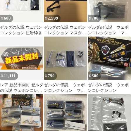
600
2,599
700
¥
¥
¥
ゼルダの伝説 ウェポン
ゼルダの伝説 ウェポン
ゼルダの伝説 ウェポ
コレクション 巨岩砕き
コレクション マスター
ンコレクション マス
ソード ハイリアの盾
ターソード
11,111
799
600
¥
¥
¥
レア 新品未開封 ゼルダ
ゼルダの伝説 ウェポ
ゼルダの伝説 ウェポ
の伝説 ウェポンコレク
ンコレクション マス
ンコレクション
ション コンプリートセ
ターソード
ット 10個