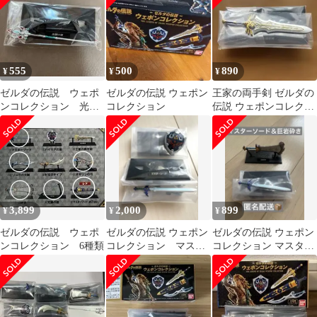
555
500
890
¥
¥
¥
ゼルダの伝説 ウェポ
ゼルダの伝説 ウェポン
王家の両手剣 ゼルダの
ンコレクション 光鱗
コレクション
伝説 ウェポンコレクシ
の槍
ョン Nintendo
3,899
2,000
899
¥
¥
¥
ゼルダの伝説 ウェポ
ゼルダの伝説 ウェポン
ゼルダの伝説 ウェポン
ンコレクション 6種類
コレクション マスタ
コレクション マスター
ーソードと盾 セット
ソード