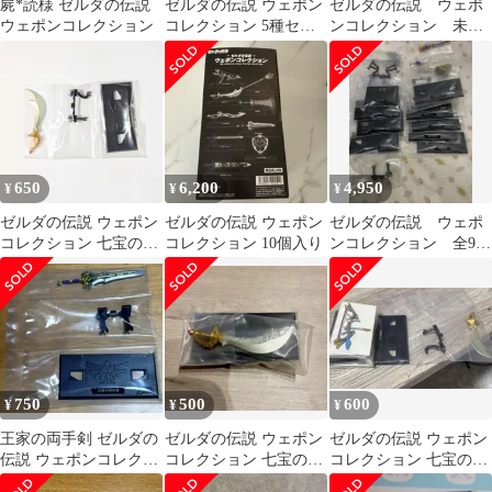
屍*読様 ゼルダの伝説
ゼルダの伝説 ウェポン
ゼルダの伝説 ウェポ
ウェポンコレクション
コレクション 5種セッ
ンコレクション 未開
ト+おまけ
封BOX
650
6,200
4,950
¥
¥
¥
ゼルダの伝説 ウェポン
ゼルダの伝説 ウェポン
ゼルダの伝説 ウェポ
コレクション 七宝のナ
コレクション 10個入り
ンコレクション 全9
イフ
種 コンプリートセッ
ト レア含む
750
500
600
¥
¥
¥
王家の両手剣 ゼルダの
ゼルダの伝説 ウェポン
ゼルダの伝説 ウェポン
伝説 ウェポンコレクシ
コレクション 七宝のナ
コレクション 七宝のナ
ョン Nintendo
イフ
イフ オオワシの弓