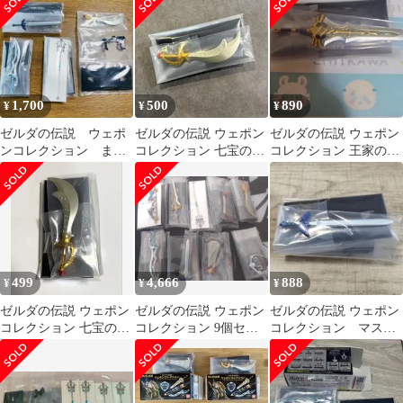
1,700
500
890
¥
¥
¥
ゼルダの伝説 ウェポ
ゼルダの伝説 ウェポン
ゼルダの伝説 ウェポン
ンコレクション まと
コレクション 七宝のナ
コレクション 王家の両
め売り
イフ
手剣 Nintendo
499
4,666
888
¥
¥
¥
ゼルダの伝説 ウェポン
ゼルダの伝説 ウェポン
ゼルダの伝説 ウェポン
コレクション 七宝のナ
コレクション 9個セッ
コレクション マスタ
イフ
ト
ーソード