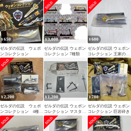
ション
ーラの大剣 「ゼルダの
ット
伝説 ウェポンコレクシ
ョン」
650
3,000
600
¥
¥
¥
ゼルダの伝説 ウェポ
ゼルダの伝説 ウェポン
ゼルダの伝説 ウェポン
ンコレクション
コレクション 7種類
コレクション 王家の両
手剣
2,200
1,200
780
¥
¥
¥
ゼルダの伝説 ウェポ
ゼルダの伝説 ウェポン
ゼルダの伝説 ウェポン
ンコレクション 4種セ
コレクション マスター
コレクション 巨岩砕き
ット マスターソードあ
ソード
り