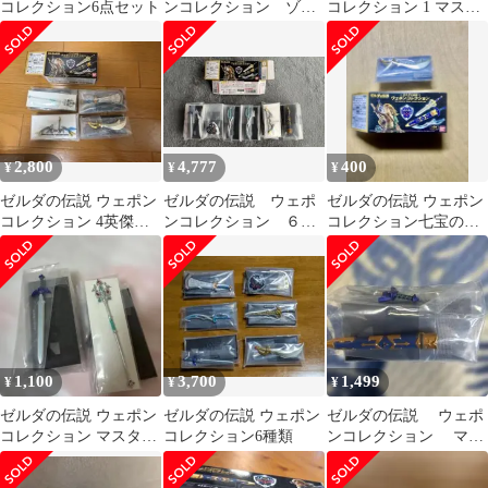
コレクション6点セット
ンコレクション ゾー
コレクション 1 マスタ
ラの大剣
ーソード 8 光鱗の槍
2,800
4,777
400
¥
¥
¥
ゼルダの伝説 ウェポン
ゼルダの伝説 ウェポ
ゼルダの伝説 ウェポン
コレクション 4英傑セ
ンコレクション ６個
コレクション七宝のナ
ット
セット
イフ
1,100
3,700
1,499
¥
¥
¥
ゼルダの伝説 ウェポン
ゼルダの伝説 ウェポン
ゼルダの伝説 ウェポ
コレクション マスター
コレクション6種類
ンコレクション マス
ソード 光鱗の槍
ターソード (納刀Ver.)
レア