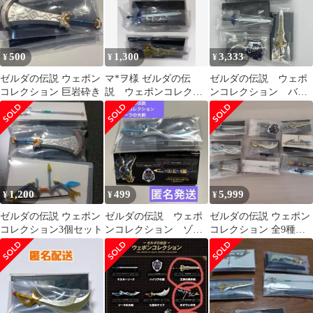
500
1,300
3,333
¥
¥
¥
ゼルダの伝説 ウェポン
マ*ヲ様 ゼルダの伝
ゼルダの伝説 ウェポ
コレクション 巨岩砕き
説 ウェポンコレクシ
ンコレクション バン
ョン 新品 未開封
ダイ
まとめ売り
1,200
499
5,999
¥
¥
¥
ゼルダの伝説 ウェポン
ゼルダの伝説 ウェポ
ゼルダの伝説 ウェポン
コレクション3個セット
ンコレクション ゾー
コレクション 全9種コ
ラの大剣
ンプセット