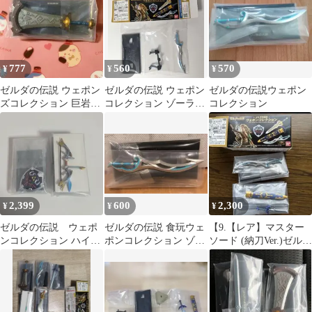
777
560
570
¥
¥
¥
ゼルダの伝説 ウェポン
ゼルダの伝説 ウェポン
ゼルダの伝説ウェポン
ズコレクション 巨岩砕
コレクション ゾーラの
コレクション
き
大剣
2,399
600
2,300
¥
¥
¥
ゼルダの伝説 ウェポ
ゼルダの伝説 食玩ウェ
【9.【レア】マスター
ンコレクション ハイリ
ポンコレクション ゾー
ソード (納刀Ver.)ゼルダ
アの盾 オオワシの弓
ラの大剣
の伝説 ウェポンコレク
ション