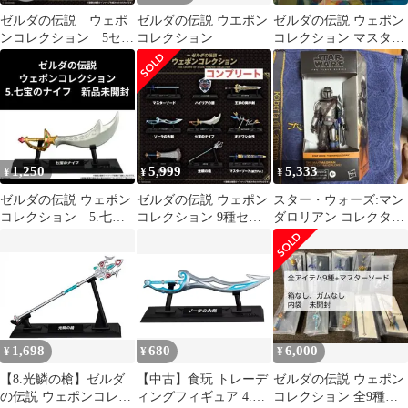
ゼルダの伝説 ウェポ
ゼルダの伝説 ウエポン
ゼルダの伝説 ウェポン
ンコレクション 5セッ
コレクション
コレクション マスター
ト
ソード ハイリアの盾
1,250
5,999
5,333
¥
¥
¥
ゼルダの伝説 ウェポン
ゼルダの伝説 ウェポン
スター・ウォーズ:マン
コレクション 5.七宝
コレクション 9種セッ
ダロリアン コレクタブ
のナイフ 新品未開封
ト
ル 15 cm アクションフ
ィギュア
1,698
680
6,000
¥
¥
¥
【8.光鱗の槍】ゼルダ
【中古】食玩 トレーデ
ゼルダの伝説 ウェポン
の伝説 ウェポンコレク
ィングフィギュア 4.ゾ
コレクション 全9種セ