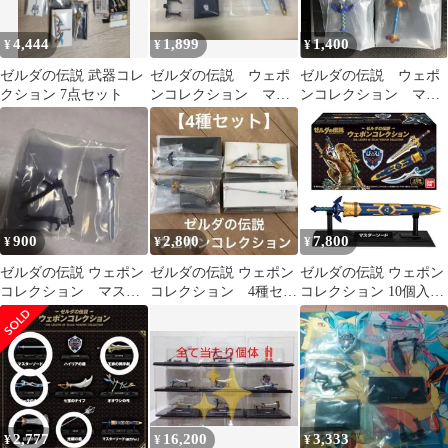
4,444
1,899
1,400
¥
¥
¥
ゼルダの伝説 武器コレ
ゼルダの伝説 ウェポ
ゼルダの伝説 ウェポ
クション 7点セット
ンコレクション マス
ンコレクション マス
ターソード 納刀 レ
ターソード 巨岩砕
ア
き まとめ売り
900
2,800
7,800
¥
¥
¥
ゼルダの伝説 ウェポン
ゼルダの伝説 ウェポン
ゼルダの伝説 ウェポン
コレクション マスタ
コレクション 4種セッ
コレクション 10個入り
ーソード
ト マスターソード
BOX (食玩)
オオワシの弓
2,777
16,200
3,333
¥
¥
¥