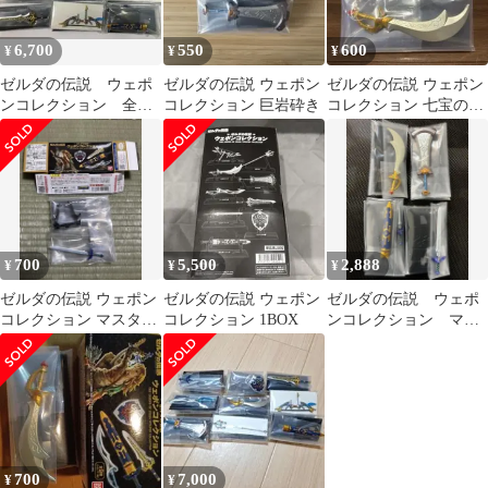
6,700
550
600
¥
¥
¥
ゼルダの伝説 ウェポ
ゼルダの伝説 ウェポン
ゼルダの伝説 ウェポン
ンコレクション 全９
コレクション 巨岩砕き
コレクション 七宝のナ
種 コンプリートセッ
イフ
ト 未開封
700
5,500
2,888
¥
¥
¥
ゼルダの伝説 ウェポン
ゼルダの伝説 ウェポン
ゼルダの伝説 ウェポ
コレクション マスター
コレクション 1BOX
ンコレクション マス
ソード
ターソード・納刀ver
ナイフ 巨岩砕き
700
7,000
¥
¥