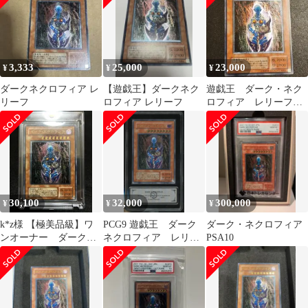
3,333
25,000
23,000
¥
¥
¥
ダークネクロフィア レ
【遊戯王】ダークネク
遊戯王 ダーク・ネク
リーフ
ロフィア レリーフ
ロフィア レリーフ
アルティメットレア
30,100
32,000
300,000
¥
¥
¥
k*z様 【極美品級】ワ
PCG9 遊戯王 ダーク
ダーク・ネクロフィア
ンオーナー ダークネ
ネクロフィア レリー
PSA10
クロフィア レリー
フ
フ 遊戯王カード