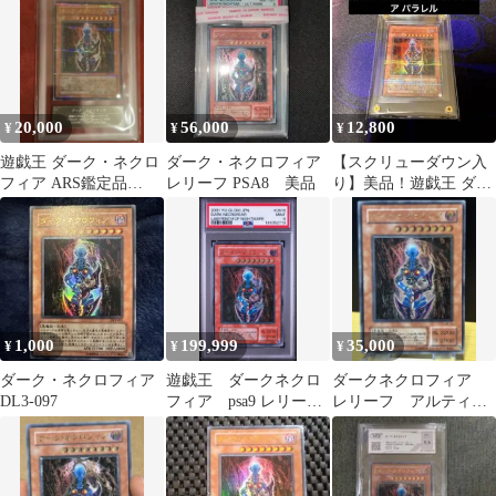
き
20,000
56,000
12,800
¥
¥
¥
遊戯王 ダーク・ネクロ
ダーク・ネクロフィア
【スクリューダウン入
フィア ARS鑑定品
レリーフ PSA8 美品
り】美品！遊戯王 ダー
Grade 9 ウルトラパラレ
ク・ネクロフィア パラ
ル
レル
1,000
199,999
35,000
¥
¥
¥
ダーク・ネクロフィア
遊戯王 ダークネクロ
ダークネクロフィア
DL3-097
フィア psa9 レリー
レリーフ アルティメ
フ アルティメット
ットレア ダーク・ネ
五つ目
クロフィア 遊戯王