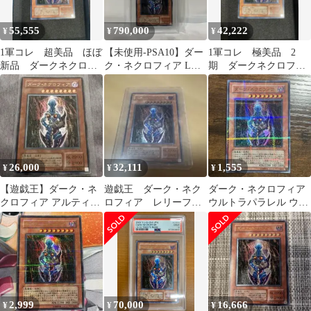
55,555
790,000
42,222
¥
¥
¥
1軍コレ 超美品 ほぼ
【未使用-PSA10】ダー
1軍コレ 極美品 2
新品 ダークネクロフ
ク・ネクロフィア LN-
期 ダークネクロフィ
ィア レリーフ アル
14 レリーフ
ア レリーフ
ティメットレア
26,000
32,111
1,555
¥
¥
¥
【遊戯王】ダーク・ネ
遊戯王 ダーク・ネク
ダーク・ネクロフィア
クロフィア アルティメ
ロフィア レリーフ
ウルトラパラレル ウル
ット(レリーフ)
LN-14
パラ DL
2,999
70,000
16,666
¥
¥
¥