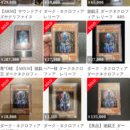
29,880
59,000
65,000
¥
¥
¥
【ARS8】サウンドアイ
ダーク・ネクロフィア
遊戯王 ダークネクロフ
ズサクリファイス レ
レリーフ
ィア レリーフ ARS鑑
リーフ アルティメッ
ARS8（PSA9）
定品 Grade 9 鑑定書付
トレア 遊戯王
き
287,300
27,100
27,000
¥
¥
¥
青*D様 【ARS10】遊戯
ぺ*ー様 ダークネクロ
ダーク・ネクロフィア
王 ダークネクロフィア
フィア レリーフ
ダークネクロフィア レ
レリーフ
LN-14
リーフ
18,888
1,111
135,000
¥
¥
¥
ダーク・ネクロフィア
ダーク・ネクロフィア
【美品】遊戯王 ダー