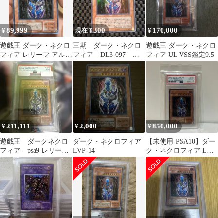
89,999
300
170,000
¥
現在 ¥
¥
遊戯王 ダーク・ネクロ
三期 ダーク・ネクロ
遊戯王 ダーク・ネクロ
フィア レリーフ アルテ
フィア DL3-097 ウ
フィア UL VSS鑑定9.5
ィメットレア
ルトラレア
211,111
2,000
850,000
¥
¥
¥
遊戯王 ダークネクロ
ダーク・ネクロフィア
【未使用-PSA10】ダー
フィア psa9 レリー
LVP-14
ク・ネクロフィア LN-
フ アルティメット
14 レリーフ