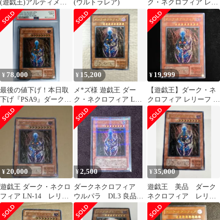
(遊戯王)アルティメッ
(ウルトラレア)
ク・ネクロフィア レリ
トレア
ーフ
78,000
15,200
19,999
¥
¥
¥
最後の値下げ！本日取
メ*ズ様 遊戯王 ダー
【遊戯王】ダーク・ネ
下げ『PSA9』ダークネ
ク・ネクロフィア LN-
クロフィア レリーフ ア
クロフィア レリーフ
14 レリーフ
ルティメットレア LN-
14
20,000
2,500
35,000
¥
¥
¥
遊戯王 ダーク・ネクロ
ダークネクロフィア
遊戯王 美品 ダーク
フィア LN-14 レリー
ウルパラ DL3 良品〜
ネクロフィア レリー
フ アルティメットレ
美品
フ アルティメットレ
ア
ア