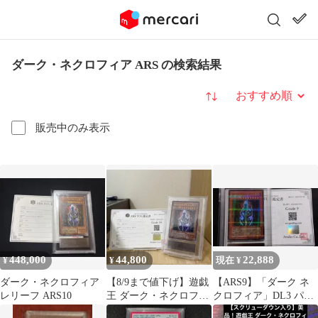
ダーク・ネクロフィア ARS の検索結果
並び替え
販売中のみ表示
448,000
44,800
22,888
¥
¥
現在 ¥
ダーク・ネクロフィア
【8/9まで値下げ】遊戯
【ARS9】「ダーク ネ
レリーフ ARS10
王 ダーク・ネクロフィ
クロフィア」DL3 パラ
ア 初期ARS10 鑑定書付
レル