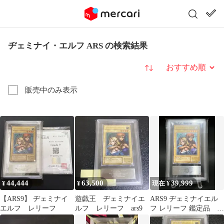
ヂェミナイ・エルフ ARS の検索結果
並び替え
販売中のみ表示
44,444
63,500
39,999
¥
¥
現在 ¥
【ARS9】 ヂェミナイ
遊戯王 ヂェミナイエ
ARS9 ヂェミナイエル
エルフ レリーフ
ルフ レリーフ ars9
フ レリーフ 鑑定品 遊
戯王