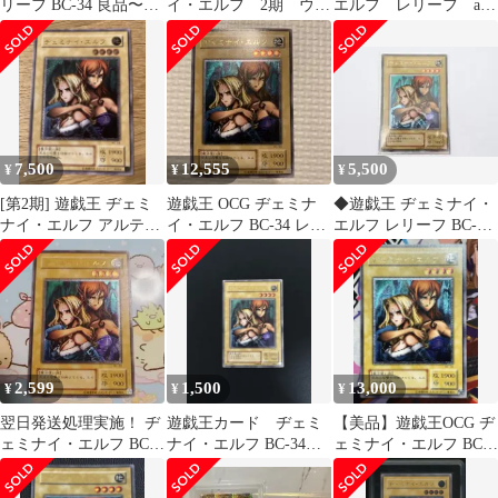
リーフ BC-34 良品〜美
イ・エルフ 2期 ウル
エルフ レリーフ ars
品クラス
トラレア UR BC-34
鑑定 BC-34
7,500
12,555
5,500
¥
¥
¥
[第2期] 遊戯王 ヂェミ
遊戯王 OCG ヂェミナ
◆遊戯王 ヂェミナイ・
ナイ・エルフ アルティ
イ・エルフ BC-34 レリ
エルフ レリーフ BC-34
メットレア レリーフ
ーフ
トレカ 09432
2,599
1,500
13,000
¥
¥
¥
翌日発送処理実施！ ヂ
遊戯王カード ヂェミ
【美品】遊戯王OCG ヂ
ェミナイ・エルフ BC-
ナイ・エルフ BC-34レ
ェミナイ・エルフ BC-
34 レリーフ
リーフ
34 レリーフ アルティ
メット①