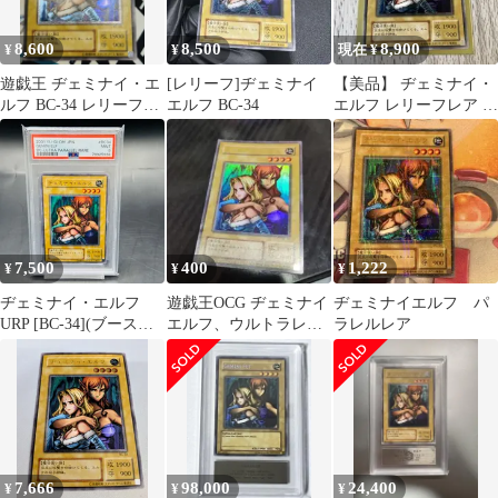
8,600
8,500
8,900
¥
¥
現在 ¥
遊戯王 ヂェミナイ・エ
[レリーフ]ヂェミナイ
【美品】 ヂェミナイ・
ルフ BC-34 レリーフ
エルフ BC-34
エルフ レリーフレア 初
アルティメット③
期版BC-34
7,500
400
1,222
¥
¥
¥
ヂェミナイ・エルフ
遊戯王OCG ヂェミナイ
ヂェミナイエルフ パ
URP [BC-34](ブースタ
エルフ、ウルトラレア
ラレルレア
ークロニクル)
BC-34
7,666
98,000
24,400
¥
¥
¥