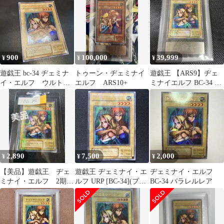
900
100,000
39,999
¥
¥
¥
遊戯王 bc-34 ヂェミナ
トゥーン・ヂェミナイ
遊戯王 【ARS9】ヂェ
イ・エルフ ウルトラ
エルフ ARS10+
ミナイエルフ BC-34 パ
レア
ラレル ARS鑑定
2,890
7,500
2,000
¥
¥
¥
【美品】遊戯王 ヂェ
遊戯王 ヂェミナイ・エ
ヂェミナイ・エルフ
ミナイ・エルフ 2期
ルフ URP [BC-34](ブー
BC-34 パラレルレア
BC-34 パラレル
スタークロニクル)
No.34