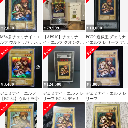
2,050
79,999
10,000
¥
¥
¥
M*a様 ヂェミナイ・エ
【APS10】ヂェミナ
PCG9 遊戯王 ヂェミナ
ルフ ウルトラパラレル
イ・エルフ クオシク
イエルフ レリーフ アル
レア 2期 BC-34
25th QCSE DKC
ティメットレア BC-34
3,400
124,500
7,000
¥
¥
¥
ヂェミナイ・エルフ
ヂェミナイ・エルフ レ
ヂェミナイ・エルフ レ
【BC-34】ウルトラ②
リーフ BC-34 ヂェミナ
リーフ
イエルフ PSA10相当