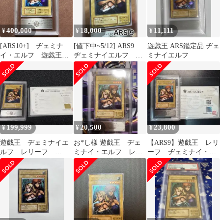
400,000
18,000
11,111
¥
¥
¥
[ARS10+] ヂェミナ
[値下中~5/12] ARS9
遊戯王 ARS鑑定品 ヂェ
イ・エルフ 遊戯王
ヂェミナイエルフ レ
ミナイエルフ
初期 ブースター4
リーフ 鑑定書付
BOOSTER
199,999
20,500
23,800
¥
¥
¥
遊戯王 ヂェミナイエ
お*し様 遊戯王 ヂェ
【ARS9】遊戯王 レリ
ルフ レリーフ
ミナイ・エルフ レリ
ーフ ヂェミナイ・エ
ARS10 鑑定書付
ーフ ars9
ルフ 鑑定書付