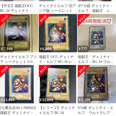
【中古】遊戯王OCG
ヂェミナイエルフ 旧ア
ポ*カ様 ヂェミナイ・
BC-34 ヂェミナイ・エ
ジア版 シークレット
エルフ 遊戯王 レリ
ルフ レリーフ
ARS10
ーフ アルティメット
レア ars9 p
7,160
6,800
777
¥
¥
¥
ヂェミナイエルフ アジ
遊戯王 OCG ヂェミナ
遊戯王「ヂェミナイ・
ア シークレット LON-
イ・エルフ BC-34 レリ
エルフ」BG-34 ウルト
000凹みあり
ーフ
ラパラレル
12,000
11,000
1,500
¥
¥
¥
[七重浜店49-1-080603]
【レリーフ】ヂェミナ
S*o様 ヂェミナイ・エ
遊戯王 ヂェミナイ・エ
イエルフ BC-34
ルフ ウルトラレア