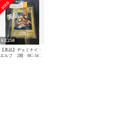
ルフ レリーフ BC-34
パラレルレア
2,250
¥
【美品】ヂェミナイ・
エルフ 2期 BC-34
ウルトラ No.33