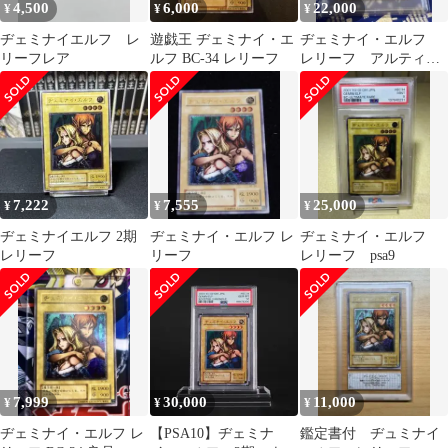
4,500
6,000
22,000
¥
¥
¥
ヂェミナイエルフ レ
遊戯王 ヂェミナイ・エ
ヂェミナイ・エルフ
リーフレア
ルフ BC-34 レリーフ
レリーフ アルティメ
ットレア PSA 9
7,222
7,555
25,000
¥
¥
¥
ヂェミナイエルフ 2期
ヂェミナイ・エルフ レ
ヂェミナイ・エルフ
レリーフ
リーフ
レリーフ psa9
7,999
30,000
11,000
¥
¥
¥
ヂェミナイ・エルフ レ
【PSA10】ヂェミナ
鑑定書付 ヂュミナイ