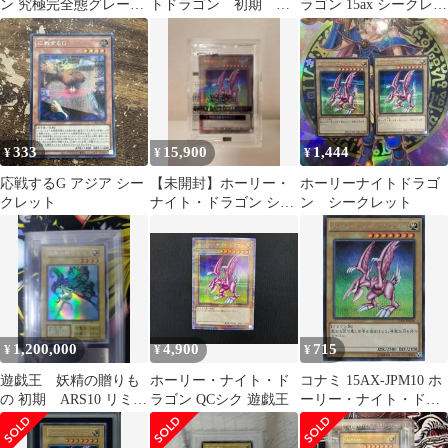
ン 究極完全態グレート
トドラゴン 初期
ラゴン 15ax シークレッ
モス クオシク ARS10
ARS8
ト
SET
333
15,900
1,444
¥
¥
¥
応戦するG アジア シー
【未開封】ホーリー・
ホーリーナイトドラゴ
クレット
ナイト・ドラゴン シー
ン シークレット
クレットレア 3枚セッ
ト
1,200,000
4,900
715
¥
¥
¥
遊戯王 妖精の贈りも
ホーリー・ナイト・ド
コナミ 15AX-JPM10 ホ
の 初期 ARS10 リミテ
ラゴン QCシク 遊戯王
ーリー・ナイト・ドラ
ッドエディション1 城
ゴン シークレット
之内パック