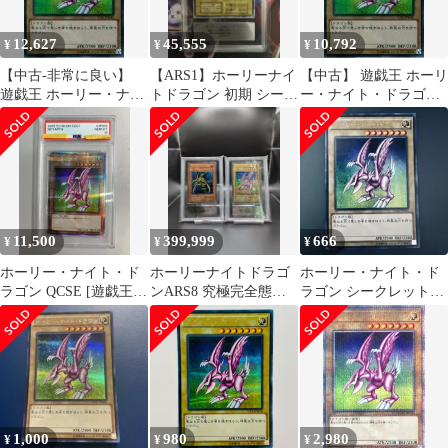
12,627
45,555
10,792
¥
¥
¥
【中古-非常に良い】
【ARS1】ホーリーナイ
【中古】 遊戯王 ホーリ
遊戯王 ホーリー・ナイ
トドラゴン 初期 シーク
ー・ナイト・ドラゴン
ト・ドラゴン (シーク
レット DM2プロモ
(シークレット) 15AX-
レット) 15AX-JPM10
PSA1並
JPM10
11,500
399,999
666
¥
¥
¥
ホーリー・ナイト・ド
ホーリーナイトドラゴ
ホーリー・ナイト・ド
ラゴン QCSE [遊戯王ア
ンARS8 究極完全態グ
ラゴン シークレット
ーリーデイズコレクシ
レートモス 初期 ARS7
15AX-JPM10
ョン] EDC1-JP002
超特価
(PSA10) 遊戯王OCG
1,000
980
2,980
¥
¥
¥