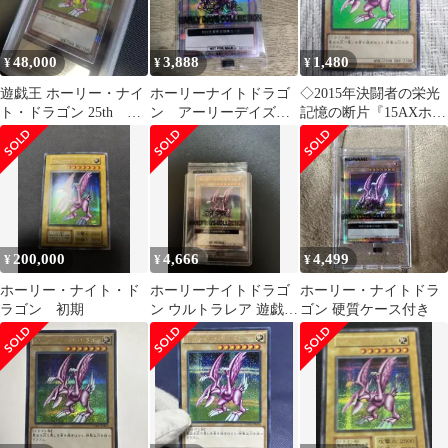
48,000
3,888
1,480
¥
¥
¥
遊戯王 ホーリー・ナイ
ホーリーナイトドラゴ
◇2015年決闘者の栄光
ト・ドラゴン 25th
ン アーリーデイズコ
記憶の断片『15AXホー
ARS10+
レクション 初期生産限
リーナイトドラゴン』
定特典カード
ミレニアム
200,000
4,666
4,499
¥
¥
¥
ホーリー・ナイト・ド
ホーリーナイトドラゴ
ホーリー・ナイトドラ
ラゴン 初期
ン ウルトラレア 遊戯
ゴン 硬質ケース付き
王 プリズマ