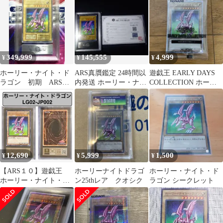
のみ
ア ars10
349,999
145,555
4,999
¥
¥
¥
ホーリー・ナイト・ド
ARS真贋鑑定 24時間以
遊戯王 EARLY DAYS
ラゴン 初期 ARS鑑
内発送 ホーリー・ナイ
COLLECTION ホーリ
定 GRADE 8 美品 鑑
ト・ドラゴン 初期 シー
ー・ナイト・ドラゴン
定書付き
クレット
12,690
5,999
1,500
¥
¥
¥
【ARS１０】遊戯王
ホーリーナイトドラゴ
ホーリー・ナイト・ド
ホーリー・ナイト・ド
ン25thレア クオシク
ラゴン シークレット
ラゴン LG02-JP002•鑑
定書付