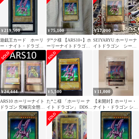
219,500
75,100
17,000
¥
¥
¥
遊戯王カード ホーリ
デ*ク様 【ARS10+】ホ
SEIYARYU ホーリーナ
ー・ナイト・ドラゴ
ーリーナイトドラゴン
イトドラゴン シーク
ン 初期シークレッ
英語版 DDS
レットdds-004 ARS 8
ト ARS7 鑑定
Y001297
24,444
5,500
11,000
¥
¥
¥
ARS10 ホーリーナイト
た*こ様 「ホーリー ナ
【未開封】ホーリー・
ドラゴン 究極完全態グ
イト ドラゴン」 DDS
ナイト・ドラゴン シー
レートモス 25th 限定
シークレット 英語版 遊
クレットレア 2枚セッ
戯王
ト