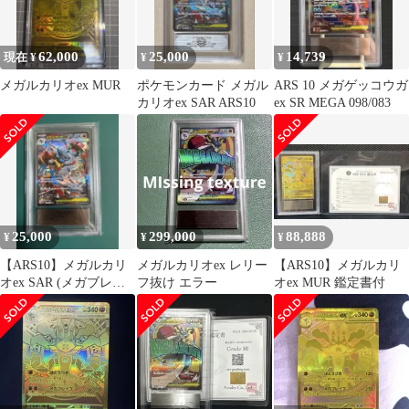
62,000
25,000
14,739
現在 ¥
¥
¥
メガルカリオex MUR
ポケモンカード メガル
ARS 10 メガゲッコウガ
カリオex SAR ARS10
ex SR MEGA 098/083
25,000
299,000
88,888
¥
¥
¥
【ARS10】メガルカリ
メガルカリオex レリー
【ARS10】メガルカリ
オex SAR (メガブレイ
フ抜け エラー
オex MUR 鑑定書付
ブ)