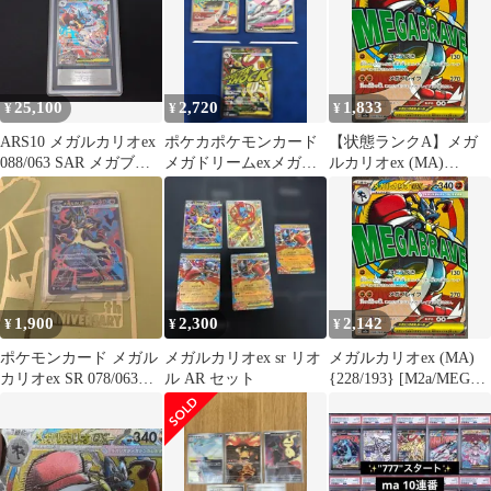
25,100
2,720
1,833
¥
¥
¥
ARS10 メガルカリオex
ポケカポケモンカード
【状態ランクA】メガ
088/063 SAR メガブレ
メガドリームexメガサ
ルカリオex (MA)
イブ ポケモンカードゲ
ーナイトルカリオ
{228/193} [M2a/MEGA
ーム CP
exMASRARSAR
ドリームex] [MEGA] 1
枚
1,900
2,300
2,142
¥
¥
¥
ポケモンカード メガル
メガルカリオex sr リオ
メガルカリオex (MA)
カリオex SR 078/063
ル AR セット
{228/193} [M2a/MEGA
M1L メガブレイブ
ドリームex] [MEGA] 1
枚