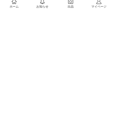
ホーム
お知らせ
出品
マイページ
会社概要（運営会社）
採用情報
プレスリリース
公式ブログ
プレスキット
メルカリUS
メルカリShops
m department（エムデパ）
ヘルプ
ヘルプセンター（ガイド・お問い合わせ）
メルカリShopsでショップを開設する
メルカリShops ショップ管理画面にログイン
メルカリShops出店者向けガイド
お問い合わせ一覧
フリーワードから商品をさがす
プライバシーと利用規約
メルカリ利用規約
メルカリShops利用規約
メルカリアンバサダー利用規約