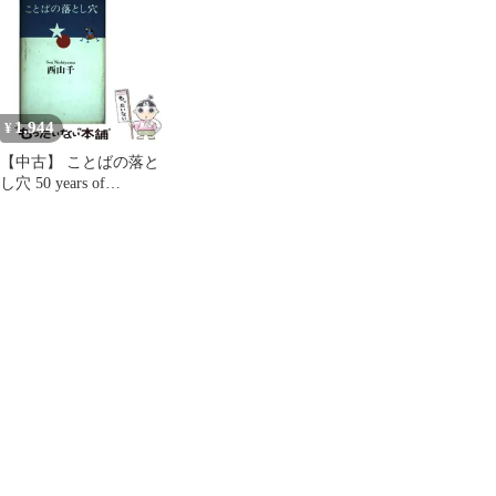
1,944
¥
【中古】 ことばの落と
し穴 50 years of
interpreting / 西山千 / デ
ィーエイチシー