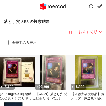
落とし穴 ARS の検索結果
並び替え
販売中のみ表示
15,000
20,200
18,000
¥
¥
¥
[ARS10][PSA10] 遊戯王
【ARS9】落とし穴 遊
【公認大会優勝品】落
OCG 落とし穴 初期 EX
戯王 初期. VOL1
とし穴 PC2-007 ARS8
1999
パラレル 初期遊戯王