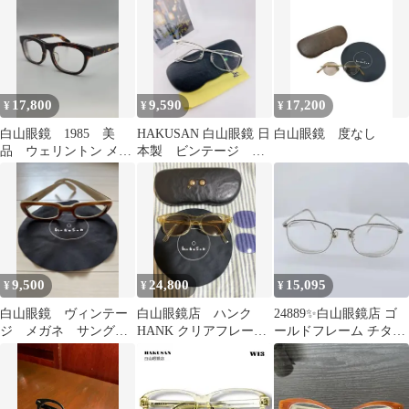
17,800
9,590
17,200
¥
¥
¥
白山眼鏡 1985 美
HAKUSAN 白山眼鏡 日
白山眼鏡 度なし
品 ウェリントン メガ
本製 ビンテージ シ
ネ
ルバーフレーム 人
気 24
9,500
24,800
15,095
¥
¥
¥
白山眼鏡 ヴィンテー
白山眼鏡店 ハンク
24889✨白山眼鏡店 ゴ
ジ メガネ サングラ
HANK クリアフレーム
ールドフレーム チタン
ス
1975 サングラス
ヴィンテージ スクエア
メガネ