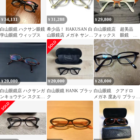
34,131
31,288
29,800
¥
¥
¥
白山眼鏡 ハクサン眼鏡
希少品！ HAKUSAN 白
白山眼鏡店 超美品
学山眼鏡 ウィップス
山眼鏡店 メガネ サング
フォックス 眼鏡 め
ラス クリア キハク 透
がね
明
20,000
20,000
28,000
¥
¥
¥
白山眼鏡店 ハクサンガ
白山眼鏡 HANK ブラッ
白山眼鏡 クアドロ
ンキョウテン スクエア
ク
メガネ 度あり ブラック
ブラウンデミ ヴィンテ
黒
ージ 眼鏡