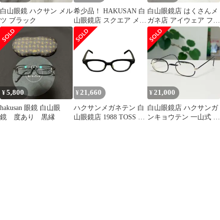
白山眼鏡 ハクサン メル
希少品！ HAKUSAN 白
白山眼鏡店 はくさんメ
ツ ブラック
山眼鏡店 スクエア メガ
ガネ店 アイウェア フレ
ネ サングラス ブラウン
ーム レンズ無し
茶
5,800
21,660
21,000
¥
¥
¥
hakusan 眼鏡 白山眼
ハクサンメガネテン 白
白山眼鏡店 ハクサンガ
鏡 度あり 黒縁
山眼鏡店 1988 TOSS 黒
ンキョウテン 一山式 眼
メンズ 表記無
鏡フレーム メガネ ソフ
トスクエア