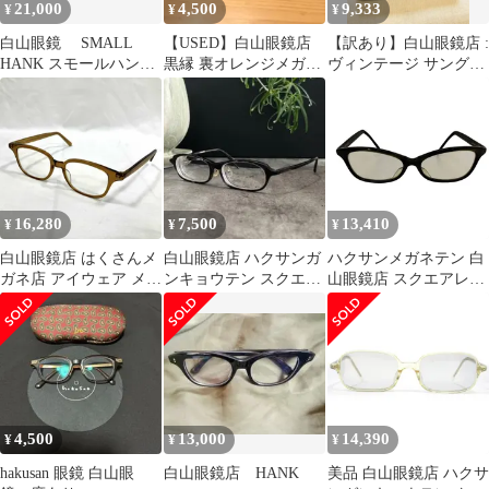
21,000
4,500
9,333
¥
¥
¥
白山眼鏡 SMALL
【USED】白山眼鏡店
【訳あり】白山眼鏡店 :
HANK スモールハン
黒縁 裏オレンジメガネ
ヴィンテージ サングラ
ク ブラウン
歪みあり
ス ＆ 当時物純正ケース
2点
16,280
7,500
13,410
¥
¥
¥
白山眼鏡店 はくさんメ
白山眼鏡店 ハクサンガ
ハクサンメガネテン 白
ガネ店 アイウェア メガ
ンキョウテン スクエア
山眼鏡店 スクエアレン
ネ
型 眼鏡フレーム メガネ
ズメガネ レディース 表
記無
4,500
13,000
14,390
¥
¥
¥
hakusan 眼鏡 白山眼
白山眼鏡店 HANK
美品 白山眼鏡店 ハクサ