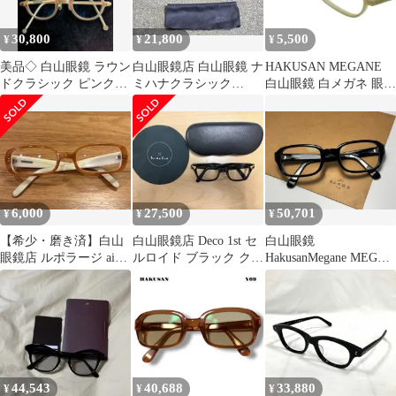
30,800
21,800
5,500
¥
¥
¥
美品◇ 白山眼鏡 ラウン
白山眼鏡店 白山眼鏡 ナ
HAKUSAN MEGANE
ドクラシック ピンクジ
ミハナクラシック
白山眼鏡 白メガネ 眼鏡
ンジャー 強度近視
ROUND メガネ サング
めがね フレーム メンズ
kunal
ラス
6,000
27,500
50,701
¥
¥
¥
【希少・磨き済】白山
白山眼鏡店 Deco 1st セ
白山眼鏡
眼鏡店 ルポラージ aiko
ルロイド ブラック クリ
HakusanMegane MEGA
着用モデル レアセルフ
アレンズ hakusan
Starship Square スタシ
レーム
シック メガネ 0192
44,543
40,688
33,880
¥
¥
¥