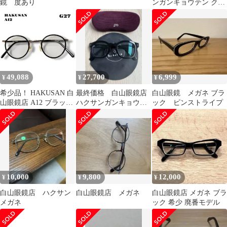
鏡 度あり
ンガンキョウテン クリ
ア サングラス アイウェ
ア スクエアシェイプ ナ
チュラル メンズ レディ
ース 古着 中古 USED
49,088
27,700
6,999
¥
¥
¥
希少品！ HAKUSAN 白
最終価格 白山眼鏡店
白山眼鏡 メガネ ブラ
山眼鏡店 A12 ブラック
ハクサンガンキョウテ
ック ピンストライプ
ゴールド 黒 金 コンビ
ン GLAM REC グラム
レック
10,000
9,800
12,000
¥
¥
¥
白山眼鏡店 ハクサン
白山眼鏡店 メガネ
白山眼鏡店 メガネ ブラ
メガネ
ック 希少 廃番モデル