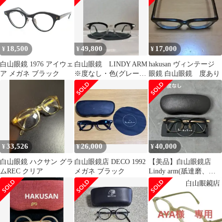
18,500
49,800
17,000
¥
¥
¥
白山眼鏡 1976 アイウェ
白山眼鏡 LINDY ARM
hakusan ヴィンテージ
ア メガネ ブラック
※度なし・色(グレー
眼鏡 白山眼鏡 度あり
15%)入り
33,526
26,000
40,000
¥
¥
¥
白山眼鏡 ハクサン グラ
白山眼鏡店 DECO 1992
【美品】白山眼鏡店
ムREC クリア
メガネ ブラック
Lindy arm(舐達磨、デ
ルタナインキッド愛着
モデル)