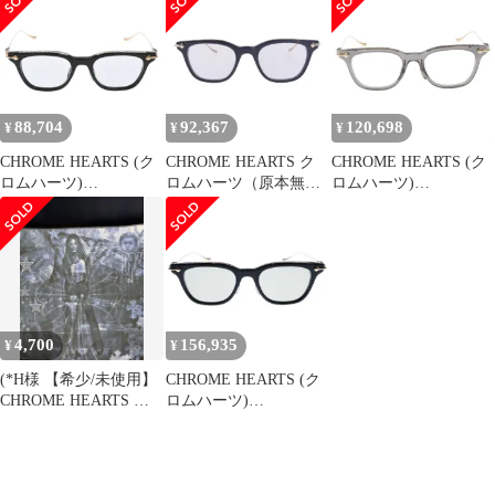
ウェリントンフレーム
クロステンプル サング
ラス メガネ ブルー/ゴ
ールド
88,704
92,367
120,698
¥
¥
¥
CHROME HEARTS (ク
CHROME HEARTS ク
CHROME HEARTS (ク
ロムハーツ)
ロムハーツ（原本無）
ロムハーツ)
GUZZLER-A メタルテ
サングラス PCK-GP
GUZZLER-A メタルテ
ンプルウェリントンサ
GUZZLER メタル テン
ンプルウェリントンサ
ングラス ブラック/ゴー
プル ウェリントン サン
ングラス
ルド
グラス 眼鏡 ネイビー系
49□20-139【中古】
4,700
156,935
¥
¥
(*H様 【希少/未使用】
CHROME HEARTS (ク
CHROME HEARTS ク
ロムハーツ)
ロムハーツ 限定 クリー
GUZZLER-A スクエア
シェイプ メタルフレー
ム 眼鏡 サングラス ブ
ラック×シルバー