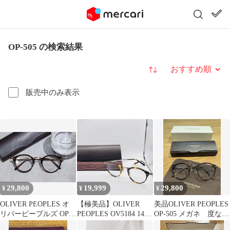
OP-505 の検索結果
並び替え
販売中のみ表示
29,800
19,999
29,800
¥
¥
¥
OLIVER PEOPLES オ
【極美品】OLIVER
美品OLIVER PEOPLES
リバーピープルズ OP-
PEOPLES OV5184 1407
OP-505 メガネ 度なし
505 DM 雅 眼鏡
OP-505
UVカットレンズ