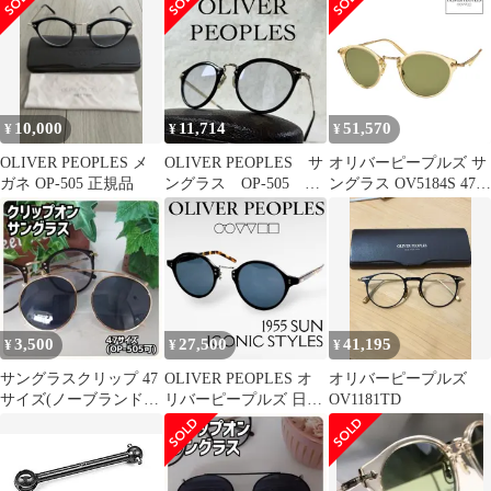
505 サングラス グレー
ズ OLIVER PEOPLES
度あり メガネ ゴールド
47□24
カラーフレーム メンズ
古着 中古 USED
10,000
11,714
51,570
¥
¥
¥
OLIVER PEOPLES メ
OLIVER PEOPLES サ
オリバーピープルズ サ
ガネ OP-505 正規品
ングラス OP-505 ブ
ングラス OV5184S 47サ
ルーレンズ ブラック
イズ 調整可能なノーズ
パッド OLIVER
PEOPLES OP-505 SUN
3,500
27,500
41,195
¥
¥
¥
サングラスクリップ 47
OLIVER PEOPLES オ
オリバーピープルズ
サイズ(ノーブランド
リバーピープルズ 日本
OV1181TD
品)ブラック×ゴールド
製 ICONIC STYLES
RESORT COLLECTION
1955 SUN べっ甲 コン
ビネーションフレーム