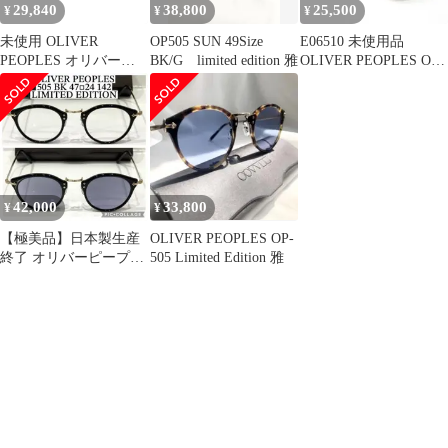
29,840
38,800
25,500
¥
¥
¥
未使用 OLIVER
OP505 SUN 49Size
E06510 未使用品
PEOPLES オリバーピ
BK/G limited edition 雅
OLIVER PEOPLES OP-
ープルズ OP-505 Sun サ
505 眼鏡べっ甲柄
ングラス アイウェア サ
イズ47□24-142 茶 ブラ
ウン メンズ レディース
古着 中古 USED
42,000
33,800
¥
¥
【極美品】日本製生産
OLIVER PEOPLES OP-
終了 オリバーピープル
505 Limited Edition 雅
ズ 505 BK 新品調光グ
レーレンズ