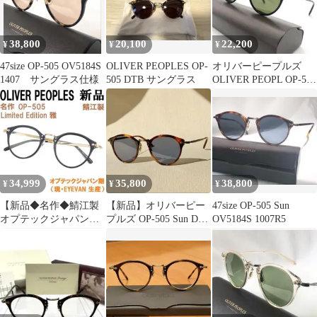
38,800
20,100
22,200
¥
¥
¥
47size OP-505 OV5184S
OLIVER PEOPLES OP-
オリバーピープルズ
1407 サングラス仕様
505 DTB サングラス
OLIVER PEOPL OP-505
ブラック サングラス
34,999
35,800
38,800
¥
¥
¥
【新品◆名作◆鯖江製
【新品】オリバーピー
47size OP-505 Sun
オプテックジャパン
プルズ OP-505 Sun DM
OV5184S 1007R5
期】オリバーピープル
三浦春馬 べっこう
ズ 雅OP-505BK