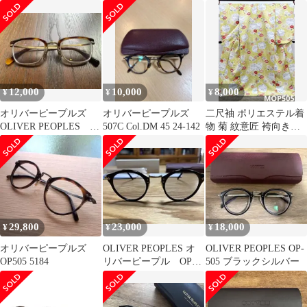
品)ブラック×ブラック
メガネ
デスクトップ ファン
12,000
10,000
8,000
¥
¥
¥
オリバーピープルズ
オリバーピープルズ
二尺袖 ポリエステル着
OLIVER PEOPLES
507C Col.DM 45 24-142
物 菊 紋意匠 袴向き
Kronish DM
MOP505
29,800
23,000
18,000
¥
¥
¥
オリバーピープルズ
OLIVER PEOPLES オ
OLIVER PEOPLES OP-
OP505 5184
リバーピープル OP-
505 ブラックシルバー
505 メガネ サイズ47