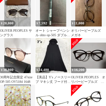
ア製 ボストン 1005L ブ
ャフト
ラック/ゴールド
54000795
20,000
7,592
11,000
¥
¥
¥
OLIVER PEOPLES サ
オート シャープペンシ
オリバーピープルズ
ングラス
ル ohto op-505 ダブルノ
メガネ
ック 廃盤 レア
38,800
24,480
16,200
¥
¥
¥
30周年記念限定 47size
【美品】Y's ノースリー
OLIVER PEOPLES オ
OP-505 OV5184 1648
ブ マキシ丈 フード付き
リバーピープルズ メ
ワンピース 3 ブラック
ガネフレーム ボスト
ン