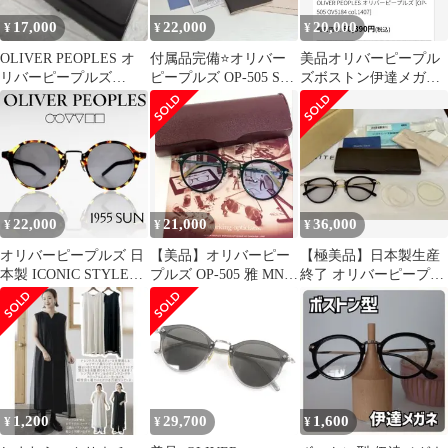
17,000
22,000
20,000
¥
¥
¥
OLIVER PEOPLES オ
付属品完備⭐オリバー
美品オリバーピープル
リバーピープルズ
ピープルズ OP-505 Sun
ズボストン伊達メガネ
OV5184 雅
サングラス/MP-2雅
UVレンズ吉瀬美智子さ
ん川口春奈さん
22,000
21,000
36,000
¥
¥
¥
オリバーピープルズ 日
【美品】オリバーピー
【極美品】日本製生産
本製 ICONIC STYLES
プルズ OP-505 雅 MN
終了 オリバーピープル
RESORT COLLECTION
47□24 142 度入り
ズ 505 BK グレーレン
1955 SUN べっ甲 コン
ズ 超希少
ビネーションフレーム
偏光レンズ ボストン サ
ングラス 眼鏡 アイウェ
ア 8990S 定価3.9万
▲054▼30811k01
1,200
29,700
1,600
¥
¥
¥