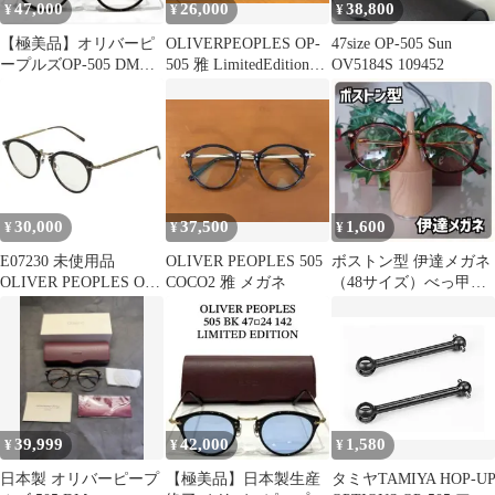
47,000
26,000
38,800
¥
¥
¥
【極美品】オリバーピ
OLIVERPEOPLES OP-
47size OP-505 Sun
ープルズOP-505 DM
505 雅 LimitedEdition
OV5184S 109452
LimitedEdition雅
DM
30,000
37,500
1,600
¥
¥
¥
E07230 未使用品
OLIVER PEOPLES 505
ボストン型 伊達メガネ
OLIVER PEOPLES OP-
COCO2 雅 メガネ
（48サイズ）べっ甲フ
505 眼鏡 VOT
レーム サイズ 48□18-
137
39,999
42,000
1,580
¥
¥
¥
日本製 オリバーピープ
【極美品】日本製生産
タミヤTAMIYA HOP-U