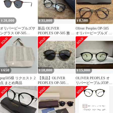
20,000
31,000
8,500
¥
¥
¥
オリバーピープルズサ
新品 OLIVER
Oliver Peoples OP-505
ングラス OP-505
PEOPLES OP-505 雅 メ
オリバーピープルズ 眼
SUN/OLIVER
ガネ Limited
鏡
PEOPLES
650
18,000
15,000
¥
¥
¥
pop505様 リクエスト 2
【美品】OLIVER
OLIVER PEOPLES オ
点 まとめ商品
PEOPLES OP-505
リバーピープルズOP-
OV5184 サングラス
505 OV5184