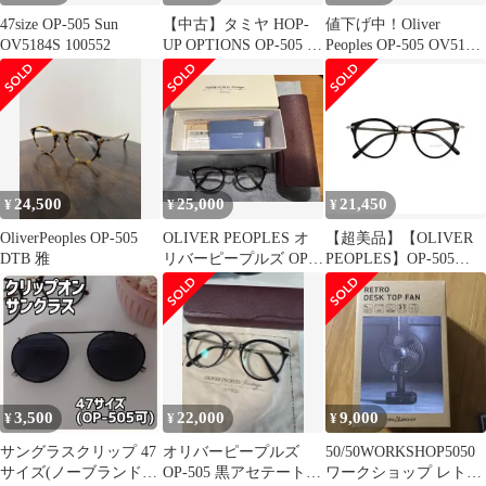
47size OP-505 Sun
【中古】タミヤ HOP-
値下げ中！Oliver
OV5184S 100552
UP OPTIONS OP-505 ア
Peoples OP-505 OV5184
ッセンブリーユニバー
メガネ
サル用39mmスイングシ
ャフト o7r6kf1
24,500
25,000
21,450
¥
¥
¥
OliverPeoples OP-505
OLIVER PEOPLES オ
【超美品】【OLIVER
DTB 雅
リバーピープルズ OP-
PEOPLES】OP-505
505
OV5184 1005L
3,500
22,000
9,000
¥
¥
¥
サングラスクリップ 47
オリバーピープルズ
50/50WORKSHOP5050
サイズ(ノーブランド
OP-505 黒アセテート
ワークショップ レトロ