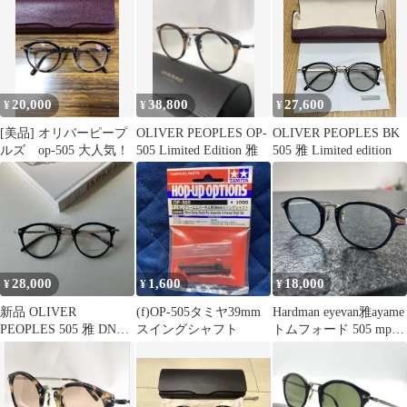
20,000
38,800
27,600
¥
¥
¥
[美品] オリバーピープ
OLIVER PEOPLES OP-
OLIVER PEOPLES BK
ルズ op-505 大人気！
505 Limited Edition 雅
505 雅 Limited edition
28,000
1,600
18,000
¥
¥
¥
新品 OLIVER
(f)OP-505タミヤ39mm
Hardman eyevan雅ayame
PEOPLES 505 雅 DNM
スイングシャフト
トムフォード 505 mp-2
ネイビー メガネ 日本製
507