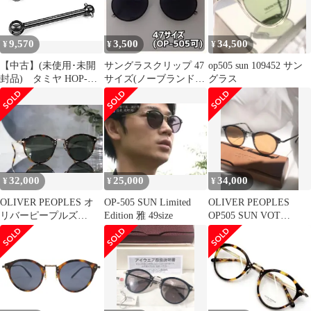
偏光レンズ ボストン サ
ングラス 眼鏡 8990S 定
3.9▲054▼30811k03
9,570
3,500
34,500
¥
¥
¥
【中古】(未使用･未開
サングラスクリップ 47
op505 sun 109452 サン
封品) タミヤ HOP-UP
サイズ(ノーブランド
グラス
OPTIONS OP-505 アッ
品)ブラック×ブラック
センブリーユニバーサ
ル用39mmスイングシャ
フト lok26k6
32,000
25,000
34,000
¥
¥
¥
OLIVER PEOPLES オ
OP-505 SUN Limited
OLIVER PEOPLES
リバーピープルズ
Edition 雅 49size
OP505 SUN VOT
505SUN 雅 眼鏡 DM
Limited 雅