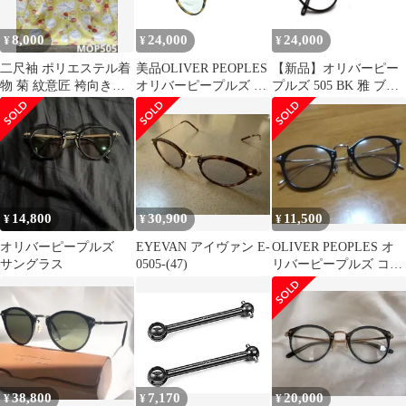
8,000
24,000
24,000
¥
¥
¥
二尺袖 ポリエステル着
美品OLIVER PEOPLES
【新品】オリバーピー
物 菊 紋意匠 袴向き
オリバーピープルズ 眼
プルズ 505 BK 雅 ブラ
MOP505
鏡 メガネ ボストン型
ック×ゴールド
OV5184(OP-505) ステン
レス べっ甲 ブラウン
47□24-142 上品 洗練 定
番 人気 おしゃれ
14,800
30,900
11,500
¥
¥
¥
オリバーピープルズ
EYEVAN アイヴァン E-
OLIVER PEOPLES オ
サングラス
0505-(47)
リバーピープルズ コー
ディング
38,800
7,170
20,000
¥
¥
¥