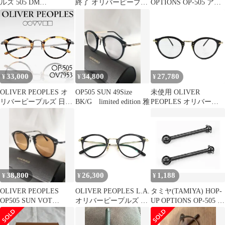
ルズ 505 DM
終了 オリバーピープル
OPTIONS OP-505 アッ
LimitedEdition 雅 調光
ズ 505 BK新品ライトブ
センブリーユニバーサ
ルーレンズ
ル用39mmスイングシャ
フト
33,000
34,800
27,780
¥
¥
¥
OLIVER PEOPLES オ
OP505 SUN 49Size
未使用 OLIVER
リバーピープルズ 日本
BK/G limited edition 雅
PEOPLES オリバーピ
製 Limited Edition OP-
ープルズ OP-505
505 DTB 雅 ボストン
Limited Edition 雅 ボス
べっ甲調 メガネフレー
トン メガネ アイウェア
ム 眼鏡 アイウェア
OV5184 1005L 47□24 ブ
OV7953 定価3.4万 ブラ
ラック メンズ 古着 中
ウン 47□24
古 USED
142▲135▼31213k06
38,800
26,300
1,188
¥
¥
¥
OLIVER PEOPLES
OLIVER PEOPLES L.A.
タミヤ(TAMIYA) HOP-
OP505 SUN VOT
オリバーピープルズ メ
UP OPTIONS OP-505 ア
Limited 雅
ガネフレーム OV5184
ッセンブリーユニバー
OP-505 度入り イタリ
サル用39mmスイングシ