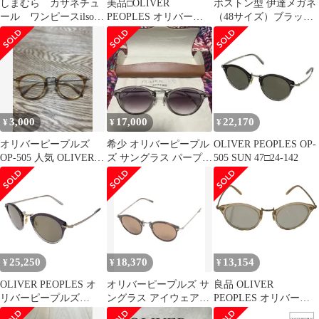
しまむら カサネチュ
美品□OLIVER
ボストン型 伊達メガネ
ール ワンピースilsore
PEOPLES オリバーピ
（48サイズ）ブラック
by yoh
ープルズ OV5184 OP-
フレーム 48□18-137
505 Sun ボストンフレ
ーム サングラス クリア
グレー シルバー 47□24-
142 イタリア製 メンズ
3,000
17,000
22,170
¥
¥
¥
オリバーピープルズ
希少 オリバーピープル
OLIVER PEOPLES OP-
OP-505 人気 OLIVER
ズ サングラス パープル
505 SUN 47□24-142
PEOPLES 付属品なし
Coding コーディング 度
無
25,250
18,370
13,154
¥
¥
¥
OLIVER PEOPLES オ
オリバーピープルズ サ
良品 OLIVER
リバーピープルズ
ングラス アイウェア
PEOPLES オリバーピ
OV5184-S 143639 OP-
49□25 OP-505 Sun メン
ープルズ OP-505 SUN