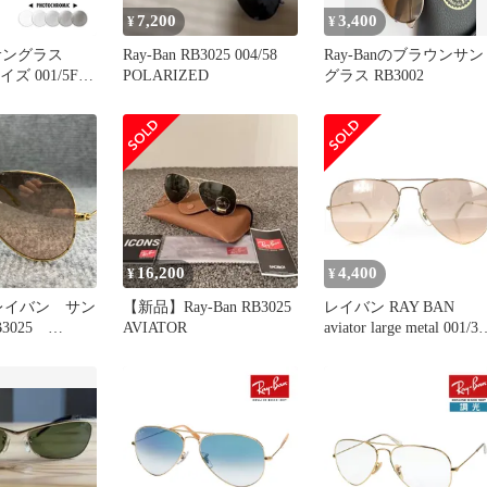
7,200
3,400
¥
¥
サングラス
Ray-Ban RB3025 004/58
Ray-Banのブラウンサン
サイズ 001/5F
POLARIZED
グラス RB3002
VIATOR
ETAL アビエー
ジメタル
16,200
4,400
¥
¥
n レイバン サン
【新品】Ray-Ban RB3025
レイバン RAY BAN
3025
AVIATOR
aviator large metal 001/3e
 アビエーター
サングラス ロゴ 56□14
135 茶色 ブラウン ゴー
ド色 rb3025 /SR3