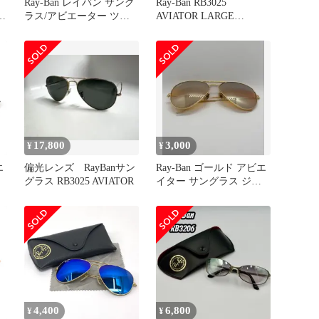
Ray-Ban レイバン サング
Ray-Ban RB3025
レ
ラス/アビエーター ツー
AVIATOR LARGE
ブリッジ/ミラーレンズ/
METAL
メタルフレーム RB3025
シルバーカラー メンズ /
240001192308
17,800
3,000
¥
¥
エ
偏光レンズ RayBanサン
Ray-Ban ゴールド アビエ
グラス RB3025 AVIATOR
イター サングラス ジャ
ンク イタリア製
4,400
6,800
¥
¥