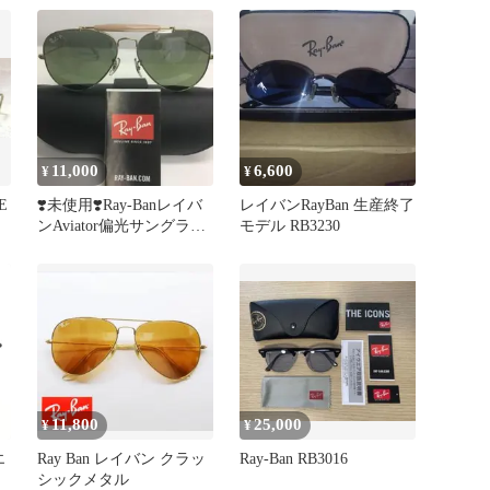
11,000
6,600
¥
¥
E
❣️未使用❣️Ray-Banレイバ
レイバンRayBan 生産終了
ンAviator偏光サングラス
モデル RB3230
ゴールドRB3407
11,800
25,000
¥
¥
エ
Ray Ban レイバン クラッ
Ray-Ban RB3016
シックメタル