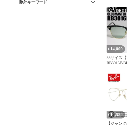
除外キーワード
14,800
¥
55サイズ【Re
RB3016F-
イバン
14,580
¥
【ジャンク