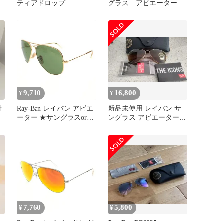
ティアドロップ
グラス アビエーター
9,710
16,800
¥
¥
付
Ray-Ban レイバン アビエ
新品未使用 レイバン サ
ーター ★サングラスorメ
ングラス アビエーター
ガネ RB3025 ゴールドカ
RB3025-00133-55
ラー ユニセックス
240001136014
7,760
5,800
¥
¥