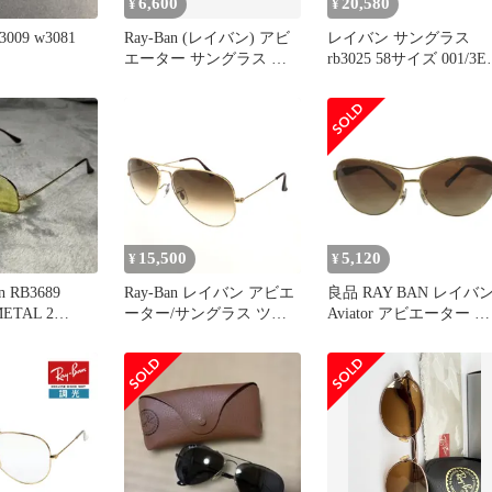
6,600
20,580
¥
¥
3009 w3081
Ray-Ban (レイバン) アビ
レイバン サングラス
エーター サングラス ア
rb3025 58サイズ 001/3E
イウェア RB3025 58/14
RAYBAN AVIATOR
001/3K メンズ/027
LARGE METAL アビエ
ター ラージメタル
15,500
5,120
¥
¥
 RB3689
Ray-Ban レイバン アビエ
良品 RAY BAN レイバ
METAL 2
ーター/サングラス ツー
Aviator アビエーター サ
ブリッジ RB3025 ゴール
ングラス メガネ 眼鏡 
ドカラー ユニセックス /
ィアドロップ RB3386 
241002001629
ブラウン ゴールド メン
ズ 古着 中古 USED