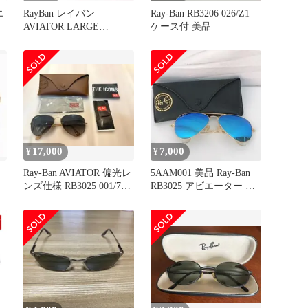
エ
RayBan レイバン
Ray-Ban RB3206 026/Z1
AVIATOR LARGE
ケース付 美品
METAL アビエーター ラ
ク
ージ メタル RB3025
112/17 3N ブルーレンズ
サングラス ※中古美品
17,000
7,000
¥
¥
Ray-Ban AVIATOR 偏光レ
5AAM001 美品 Ray-Ban
ンズ仕様 RB3025 001/78
RB3025 アビエーター サ
58
ングラス