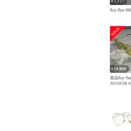
7,777
¥
Ray-Ban RB
16,800
¥
美品Ray-Ban
AVIATOR 
EVOLVE