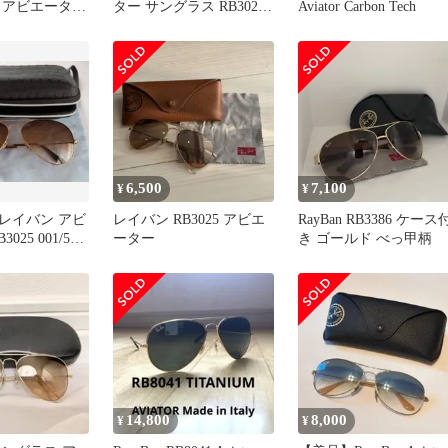
 アビエーター
ター サングラス RB3025
Aviator Carbon Tech
ル 調光サング
001/33 58口14 ケース付き
n AVIATOR
TAL RB3025
58サイズ ティアド
ニセックス レ
6,500
7,100
¥
¥
】レイバン アビ
レイバン RB3025 アビエ
RayBan RB3386 ケース
025 001/51
ーター
き ゴールド べっ甲柄
14,800
8,000
¥
¥