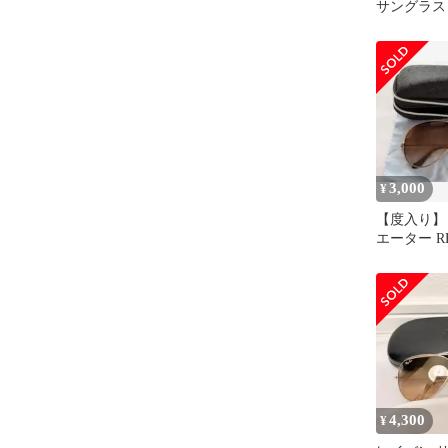
サングラス
ラージメタ
ラス Ray-Ba
LARGE ME
001/5F 
ロップ ユ
ディース
3,000
¥
​【度入り
エーター RB3
62サイズ
4,300
¥