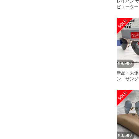
レイバン 
ビエーター R
RB3025 001
9,900
¥
新品・未使
ン サン
ORB3025
3,500
¥