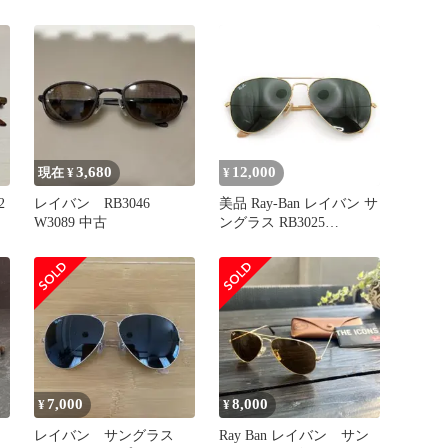
ム
3,680
12,000
現在 ¥
¥
2
レイバン RB3046
美品 Ray-Ban レイバン サ
W3089 中古
ングラス RB3025
AVIATOR LARGE
METAL イタリア製 アビ
エイター ラージメタル
001/31 ゴールド 54001200
7,000
8,000
¥
¥
レイバン サングラス
Ray Ban レイバン サン