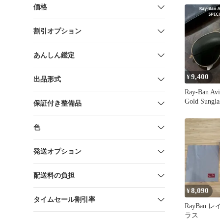
価格
割引オプション
あんしん鑑定
9,400
¥
出品形式
Ray-Ban Avi
Gold Sungla
保証付き整備品
色
発送オプション
配送料の負担
8,090
¥
タイムセール割引率
RayBan
ラス