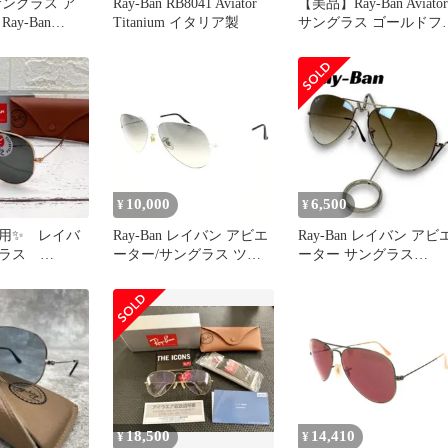
サングラス ア
Ray-Ban RB8041 Aviator
【美品】Ray-Ban Aviator
ay-Ban
Titanium イタリア製
サングラス ゴールドフ
/3E
ーム
10,000
6,500
¥
¥
用✨ レイバ
Ray-Ban レイバン アビエ
Ray-Ban レイバン アビ
グラス
ーター/サングラス ツー
ーター サングラス
 アビエーター
ブリッジ RB3025 ホワイ
RB3025 ゴールド
ト ユニセックス /
241002001630
18,500
14,410
¥
¥