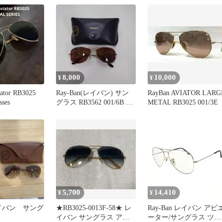
8,000
10,000
¥
¥
ator RB3025
Ray-Ban(レイバン) サン
RayBan AVIATOR LARG
sses
グラス RB3562 001/6B ク
METAL RB3025 001/3E
ロマンス
5,700
14,410
¥
¥
 レイバン サング
★RB3025-0013F-58★ レ
Ray-Ban レイバン アビ
イバン サングラス アビ
ーター/サングラス ツー