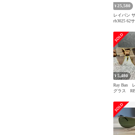
25,580
¥
レイバン 
rb3025 62
RAYBAN A
LARGE M
ター ラー
5,480
¥
Ray Ba
グラス RB
001/3E
4784