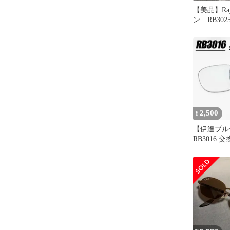
【美品】Ray
ン RB302
シュロム社
2,500
¥
【伊達ブル
RB3016 
ット 伊達B