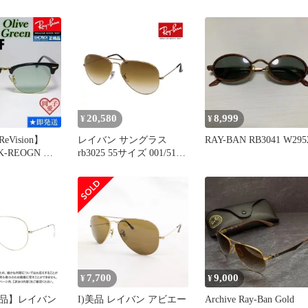
エーター
ブリッジ/メタルフレー
RB3025 シルバーカラー
ユニセックス /
240001208128
20,580
8,999
¥
¥
Vision】
レイバン サングラス
RAY-BAN RB3041 W295
BK-REOGN レ
rb3025 55サイズ 001/51
RAYBAN AVIATOR
LARGE METAL アビエー
ター ラージメタル
7,700
9,000
¥
¥
品】レイバン
I)美品 レイバン アビエー
Archive Ray-Ban Gold