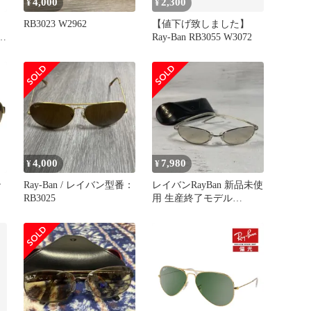
4,000
2,300
¥
¥
RB3023 W2962
【値下げ致しました】
Ray-Ban RB3055 W3072
ー
4,000
7,980
¥
¥
ン
Ray-Ban / レイバン型番：
レイバンRayBan 新品未使
RB3025
用 生産終了モデル
テ
RB3230
茶