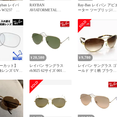
ban レイバ
RAYBAN
Ray-Ban レイバン アビ
5 W3237 ボ
AVIATORMETAL
ーター ツーブリッジ/メ
製
RB3025-001/5F-58調光
タルフレーム RB3025 ブ
ロンズカラー ユニセッ
ス / 240001208130
20,580
9,780
¥
¥
ーカット】
レイバン サングラス
レイバン サングラス ゴ
交換レンズ UVカ
rb3025 62サイズ 001
ールド デミ柄 ブラウン
P加工済
RAYBAN AVIATOR
グラデーション RB3386
LARGE METAL アビエー
ター ラージメタル