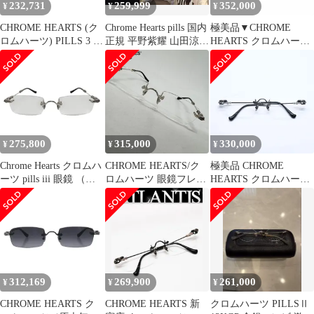
232,731
259,999
352,000
¥
¥
¥
CHROME HEARTS (ク
Chrome Hearts pills 国内
極美品▼CHROME
ロムハーツ) PILLS 3 ピ
正規 平野紫耀 山田涼介
HEARTS クロムハーツ
ルス フローラルテンプ
シルバー
PILLS 3 925 ツーポイ
ル スクエアフレーム サ
ント リムレス フローラ
ングラス メガネ ブラッ
ル スクエア型 メガネ
ク
眼鏡 55□20-144 総重量
20.97g
275,800
315,000
330,000
¥
¥
¥
Chrome Hearts クロムハ
CHROME HEARTS/ク
極美品 CHROME
ーツ pills iii 眼鏡 （ギ
ロムハーツ 眼鏡フレー
HEARTS クロムハーツ
ャランティー原本有）
ム/アイウェア 2ポイン
PILLS 3 メガネ シルバ
F シルバー メンズ/レデ
ト PILLS 3 SS-BK-P
ー925 55☐20-144 アイ
ィース
ウェア フローラル CH
プラス スクエア ブラッ
ク シルバー金具 中古
4a005585
312,169
269,900
261,000
¥
¥
¥
CHROME HEARTS ク
CHROME HEARTS 新
クロムハーツ PILLSⅡ