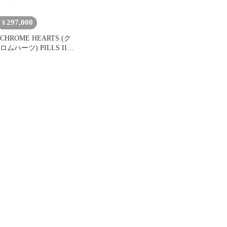
297,000
¥
CHROME HEARTS (ク
ロムハーツ) PILLS III
GP フローラルテンプル
リムレス 眼鏡 メガネ
アイウェア サングラス
スクエア型 55□20-144
ゴールド/ブラウン
90650268