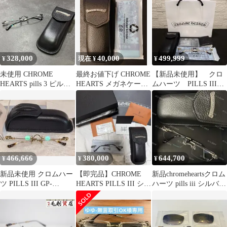
328,000
40,000
499,999
¥
現在 ¥
¥
未使用 CHROME
最終お値下げ CHROME
【新品未使用】 クロ
HEARTS pills 3 ピルズ
HEARTS メガネケース
ムハーツ PILLS III
スリー サングラス リム
メガネクロス セット
GP-BRBBR-P
レス クロムハーツ
MBK-MBK-P シルバー
55□20-144 （20153M）
466,666
380,000
644,700
¥
¥
¥
新品未使用 クロムハー
【即完品】CHROME
新品chromeheartsクロム
ツ PILLS III GP-
HEARTS PILLS III シル
ハーツ pills iii シルバー
BRBBR-P
バー
眼鏡