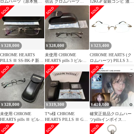
ロムハーツ（原本無）
宿店 クロムハーツ
12KGP 金銀コンビ 激レ
PILLS III サイドフロー
SALE 【PILLS Ⅲ】 メ
ア
ラルクロス CHプラス
ガネ 度入り 眼鏡 アイ
グラデーションレンズ
ウェア メンズ SV925
リムレス サングラス ブ
30762
ラック系 55□20-
144【美品】【中古】
328,000
328,000
323,400
¥
¥
¥
CHROME HEARTS
未使用 CHROME
CHROME HEARTS (ク
PILLS Ⅲ SS-BK-P 新品
HEARTS pills 3 ピルズ
ロムハーツ) PILLS 3
未使用
スリー サングラス リム
BS BRUSHED SILVER
レス クロムハーツ
リムレス スクエア サン
MBK-MBK-P シルバー
グラス アイウェア 眼鏡
55□20-144 （10897M）
ゴールド
328,000
319,300
410,000
¥
¥
¥
未使用 CHROME
T*o様 CHROME
確実正規品クロムハー
HEARTS pills Ⅲ ピルズ
HEARTS PILLS Ⅲ GP-
ツpillsインボイス
スリー サングラス リム
BRBBR-P 新品
Chrome hearts リムレス
レス クロムハーツ