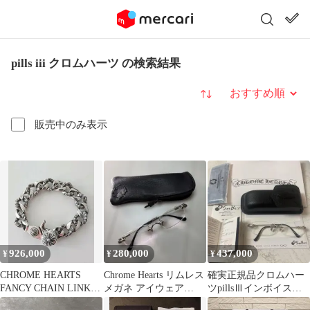
pills iii クロムハーツ の検索結果
並び替え
販売中のみ表示
926,000
280,000
437,000
¥
¥
¥
CHROME HEARTS
Chrome Hearts リムレス
確実正規品クロムハー
FANCY CHAIN LINK
メガネ アイウェア
ツpillsⅢインボイス
ブレスレット
pillsⅢ
Chrome hearts リムレス