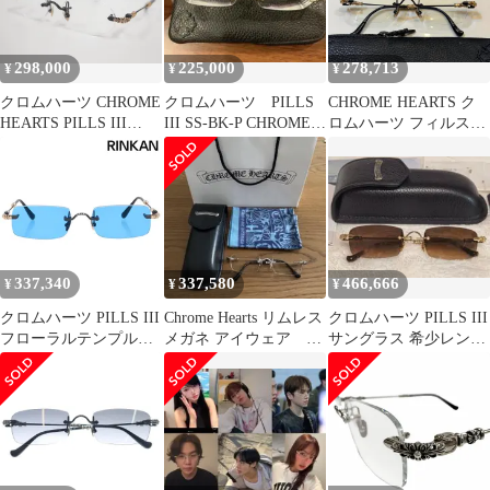
298,000
225,000
278,713
¥
¥
¥
クロムハーツ CHROME
クロムハーツ PILLS
CHROME HEARTS ク
HEARTS PILLS III
III SS-BK-P CHROME
ロムハーツ フィルス
MATTE BLACK 18K
HEARTS
(pills) III フチなし メガ
GOLD PLATED 55-20-
ネ ブラック/GOLD
144 美品 アイウェア メ
ガネ サングラス
337,340
337,580
466,666
¥
¥
¥
クロムハーツ PILLS III
Chrome Hearts リムレス
クロムハーツ PILLS III
フローラルテンプルリ
メガネ アイウェア
サングラス 希少レンズ
ムレスサングラス メン
pillsⅢ
カラー 新品未使用
ズ 55□20-144