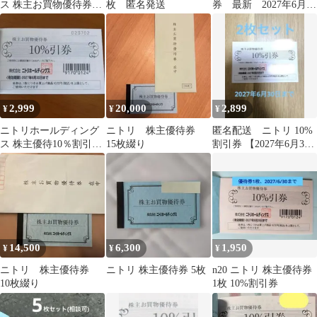
ス 株主お買物優待券
枚 匿名発送
券 最新 2027年6月30
10%引券 10枚
日迄10万円の買い物で1
万割引
2,999
20,000
2,899
¥
¥
¥
ニトリホールディング
ニトリ 株主優待券
匿名配送 ニトリ 10%
ス 株主優待10％割引
15枚綴り
割引券 【2027年6月30
券 2枚 匿名配送
期限】お買物優待券
２枚
14,500
6,300
1,950
¥
¥
¥
ニトリ 株主優待券
ニトリ 株主優待券 5枚
n20 ニトリ 株主優待券
10枚綴り
1枚 10%割引券