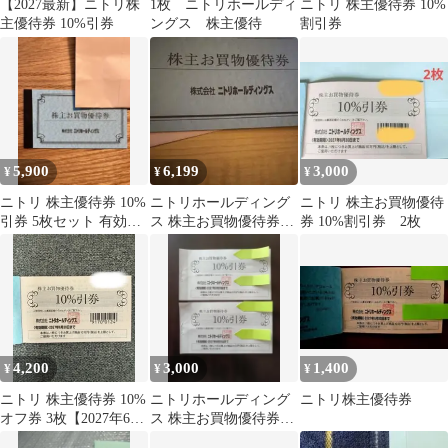
【2027最新】ニトリ株
1枚 ニトリホールディ
ニトリ 株主優待券 10%
主優待券 10%引券
ングス 株主優待
割引券
5,900
6,199
3,000
¥
¥
¥
ニトリ 株主優待券 10%
ニトリホールディング
ニトリ 株主お買物優待
引券 5枚セット 有効期
ス 株主お買物優待券
券 10%割引券 2枚
限2027年6月30日
5枚 ※最新
4,200
3,000
1,400
¥
¥
¥
ニトリ 株主優待券 10%
ニトリホールディング
ニトリ株主優待券
オフ券 3枚【2027年6月
ス 株主お買物優待券
30日まで】
10%引券 2枚