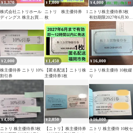
1,370
1,800
4,000
¥
¥
¥
株式会社ニトリホール
ニトリ 株主優待券 1
ニトリ株主優待券3枚
ディングス 株主お買物
枚
有効期限2027年6月30日
優待券 1枚
まで
2,000
1,450
16,000
¥
¥
¥
株主優待券 ニトリ 10%
【匿名配送】ニトリ株
ニトリ株主優待 10枚綴
割引券
主優待券1枚
り
4,000
2,850
16,000
¥
¥
¥
ニトリ 株主優待券3枚
【ニトリ】株主優待券
ニトリ 株主優待 10枚セ