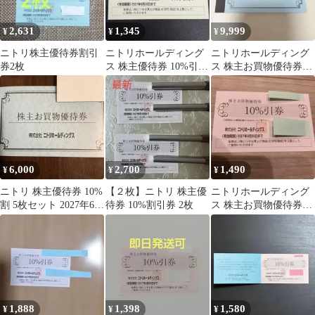
2,631
1,345
9,999
¥
¥
¥
ニトリ株主優待券割引
ニトリホールディング
ニトリホールディング
券2枚
ス 株主優待券 10%引券
ス 株主お買物優待券
1枚
10%割引券
6,000
2,700
1,490
¥
¥
¥
ニトリ 株主優待券 10%
【２枚】ニトリ 株主優
ニトリホールディング
割 5枚セット 2027年6月
待券 10%割引券 2枚
ス 株主お買物優待券
30日期限 株式優待券
10%引券
1,888
1,398
1,580
¥
¥
¥