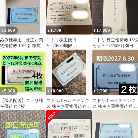
3,600
1,700
17,999
¥
¥
¥
みみ様専用 株主お買
ニトリ株主優待
ニトリ 株主優待券 15枚
物優待券 10%引 株式会
2027/6/30期限
セット2027年6月30日ま
社ニトリ 3枚
で
5,300
10,000
2,700
¥
¥
¥
【匿名配送】ニトリ株
ニトリホールディング
ニトリホールディング
主優待券 4枚
ス 株主お買物優待券
ス 株主お買物優待券 2
10%割引券 10枚
枚