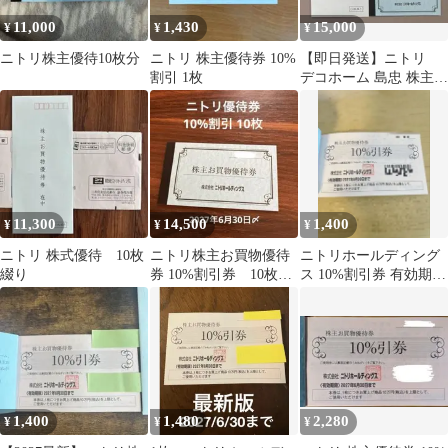
11,000
1,430
15,000
¥
¥
¥
ニトリ株主優待10枚分
ニトリ 株主優待券 10%
【即日発送】ニトリ
割引 1枚
デコホーム 島忠 株主優
待券 10枚 2026.06.30
11,300
14,500
1,400
¥
¥
¥
ニトリ 株式優待 10枚
ニトリ株主お買物優待
ニトリホールディング
綴り
券 10%割引券 10枚セ
ス 10%割引券 有効期限
ット
2027年6月30日
1,400
1,480
2,280
¥
¥
¥