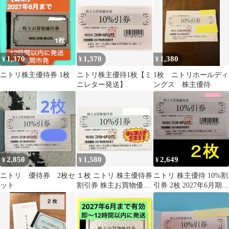
1,370
1,370
1,380
¥
¥
¥
ニトリ株主優待券 1枚
ニトリ株主優待1枚【ミ
1枚 ニトリホールディ
ニレター発送】
ングス 株主優待
2,850
1,580
2,649
¥
¥
¥
ニトリ 優待券 2枚セ
１枚 ニトリ 株主優待券
ニトリ 株主優待 10%割
ット
割引券 株主お買物優待
引券 2枚 2027年6月期限
券 10%引券 おまけ付
-a