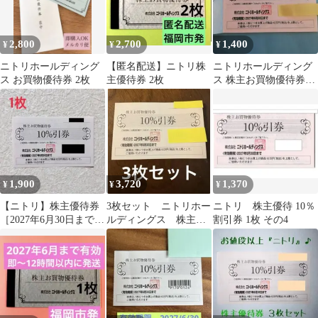
2,800
2,700
1,400
¥
¥
¥
ニトリホールディング
【匿名配送】ニトリ株
ニトリホールディング
ス お買物優待券 2枚
主優待券 2枚
ス 株主お買物優待券
10%引券
1,900
3,720
1,370
¥
¥
¥
【ニトリ】株主優待券
3枚セット ニトリホー
ニトリ 株主優待 10％
［2027年6月30日まで］
ルディングス 株主優
割引券 1枚 その4
1枚 最新版
待