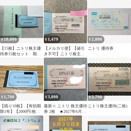
18,000
1,479
2,800
¥
¥
¥
【15枚】ニトリ株主優
【メルカリ便】【値引
ニトリ 優待券
待券15枚セット 期限
き不可】ニトリ株主優
2027年6月
待10%割引券1枚
1,700
3,800
2,790
¥
¥
¥
【残り10枚】【有効期
最新☆ ニトリ 株主優待
ニトリ株主優待(二枚)
限1年】【2000円/枚】
券 2枚 ★2027年6月30
10%ニトリ優待/27年6
日まで
月末