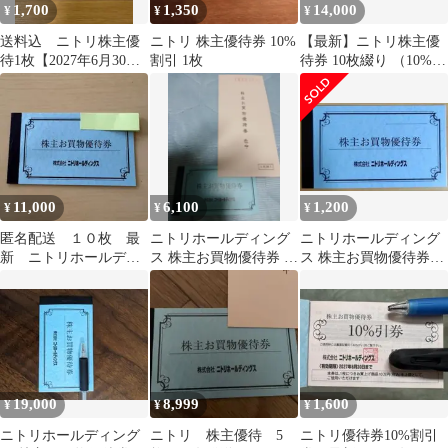
1,700
1,350
14,000
¥
¥
¥
送料込 ニトリ株主優
ニトリ 株主優待券 10%
【最新】ニトリ株主優
待1枚【2027年6月30日
割引 1枚
待券 10枚綴り （10%引
まで】
き）
11,000
6,100
1,200
¥
¥
¥
匿名配送 １０枚 最
ニトリホールディング
ニトリホールディング
新 ニトリホールディ
ス 株主お買物優待券 5
ス 株主お買物優待券
ングス 株主お買物優待
枚綴り２０２７年６月
10%割引券1枚
券 10%引券
３０日まで
19,000
8,999
1,600
¥
¥
¥
ニトリホールディング
ニトリ 株主優待 5
ニトリ優待券10%割引