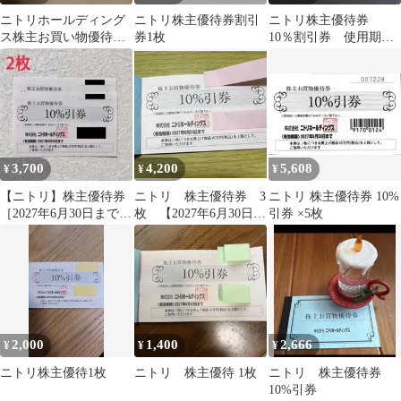
ニトリホールディング
ニトリ株主優待券割引
ニトリ株主優待券
ス株主お買い物優待券1
券1枚
10％割引券 使用期限
枚最新もの
2027年6月30日 1枚
上限10万円
3,700
4,200
5,608
¥
¥
¥
【ニトリ】株主優待券
ニトリ 株主優待券 3
ニトリ 株主優待券 10%
［2027年6月30日まで］
枚 【2027年6月30日
引券 ×5枚
2枚 最新版
迄】
2,000
1,400
2,666
¥
¥
¥
ニトリ株主優待1枚
ニトリ 株主優待 1枚
ニトリ 株主優待券
10%引券