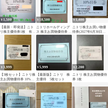
1,500
18,500
1,400
¥
¥
¥
【最新・即発送】ニト
ニトリホールディング
ニトリ株主お買い物優
リ株主優待券1枚 有効
ス 株主お買物優待券 15
待券(2027年6月30日ま
期限2027年6月30日まで
枚
で)
3,999
5,999
2,200
¥
¥
¥
【3枚セット】ニトリ株
【最新版】ニトリ 株
ニトリ 株主お買物優待
主お買物優待券 10%引
主優待 5枚セット
券 1枚
券