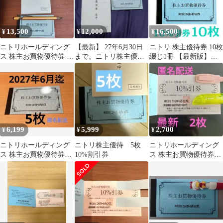
13,500
12,000
16,500
¥
¥
¥
ニトリホールディング
【最新】 27年6月30日
ニトリ 株主優待券 10枚
ス 株主お買物優待券 10
まで。ニトリ株主優待
綴じ1冊 【最新版】
枚綴り
割引券 10枚綴り
2027年6月まで有効 未
使用
6,199
5,999
2,700
¥
¥
¥
ニトリホールディング
ニトリ株主優待 5枚
ニトリホールディング
ス 株主お買物優待券
10%割引券
ス 株主お買物優待券
10%引券 5枚
10%引券 2枚