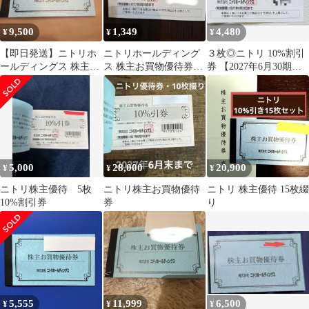
9,500
1,349
4,480
¥
¥
¥
【即日発送】ニトリホ
ニトリホールディング
３枚◎ニトリ 10%割引
ールディングス 株主優
ス 株主お買物優待券
券 【2027年6月30期
待券 10%引券 7枚
10%引券
限】お買物優待券
5,000
28,000
20,900
¥
¥
¥
ニトリ株主優待 5枚
ニトリ株主お買物優待
ニトリ 株主優待 15枚綴
10%割引券
券
り
5,555
11,999
6,500
¥
¥
¥