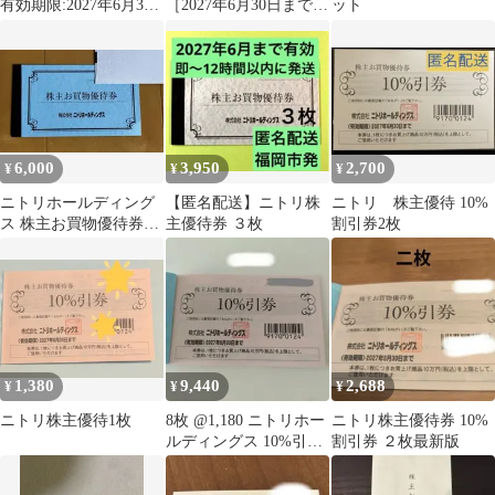
有効期限:2027年6月30
［2027年6月30日まで］
ット
日まで
2枚 最新版
6,000
3,950
2,700
¥
¥
¥
ニトリホールディング
【匿名配送】ニトリ株
ニトリ 株主優待 10%
ス 株主お買物優待券
主優待券 ３枚
割引券2枚
10%割引券 5枚
1,380
9,440
2,688
¥
¥
¥
ニトリ株主優待1枚
8枚 @1,180 ニトリホー
ニトリ株主優待券 10%
ルディングス 10%引き
割引券 ２枚最新版
券