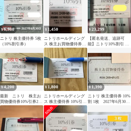
6,980
1,450
23,299
¥
¥
¥
ニトリ 株主優待券 5枚
ニトリホールディング
【匿名発送、追跡可
（10%割引券）
ス 株主お買物優待券
能】ニトリ10%割引 株
10%割引
主優待 10枚
4,200
1,800
1,390
¥
¥
¥
最新 ニトリ 株主お
ニトリホールディング
ニトリ 株主優待券 10%
買物優待券10%引券2枚
ス 株主優待券 10%引
割 1枚 2027年6月30日
セット2027年6月まで有
券 1枚
期限 株式優待券
効