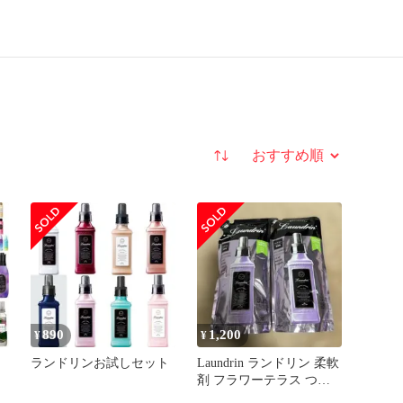
並び替え
890
1,200
¥
¥
ランドリンお試しセット
Laundrin ランドリン 柔軟
剤 フラワーテラス つめ
かえ用 480ml