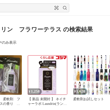
リン フラワーテラス の検索結果
中のみ表示
1,258
5,620
¥
¥
 柔軟剤 フ
【 新品 未開封 】 ネイチ
柔軟剤お試しセット
スの香り 2
ャーラボ Laundrin(ランド
リン)柔軟剤 つめかえ用