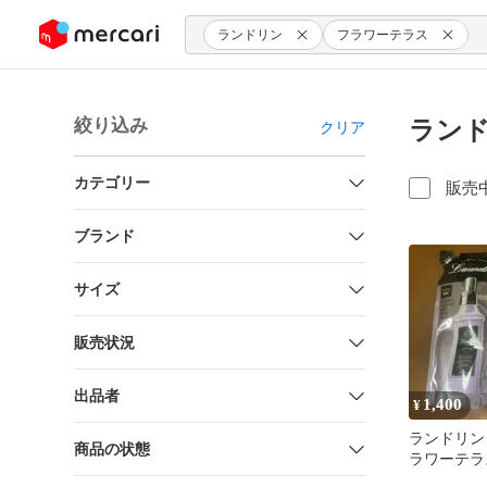
ンツにスキップ
ランドリン
フラワーテラス
絞り込み
ランド
クリア
カテゴリー
販売
ブランド
サイズ
販売状況
出品者
1,400
¥
ランドリン
商品の状態
ラワーテラ
袋