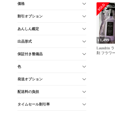
価格
割引オプション
あんしん鑑定
1,499
¥
出品形式
Laundri
剤 フラワ
保証付き整備品
かえ用 480
色
発送オプション
配送料の負担
タイムセール割引率