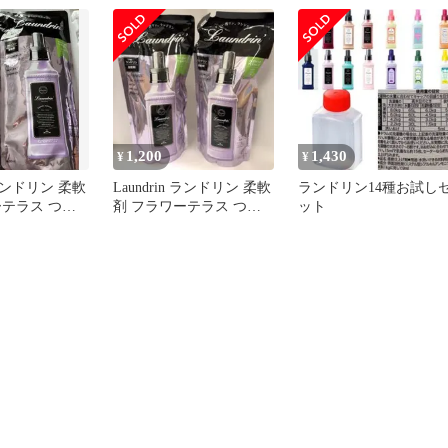
480mL フラワーテラス 未
使用 送料無料
1,200
1,430
¥
¥
n ランドリン 柔軟
Laundrin ランドリン 柔軟
ランドリン14種お試し
ーテラス つめ
剤 フラワーテラス つめ
ット
ml2個
かえ用 480ml