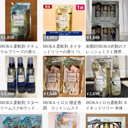
ア 特大 650ml
詰め替え 超特大サイ
ズ 1200ml
1,050
1,003
1,600
¥
¥
¥
IROKA 柔軟剤 ナチュ
IROKA 柔軟剤 ネイキ
未開封IROKA衣類のフ
ラルブリーズの香り つ
ッドリリーの香り つめ
レッシュミスト携帯用2
めかえ用 特大 廃盤品
かえ用 650ml 1袋
箱セット
3,300
1,980
2,699
¥
¥
¥
IROKA 柔軟剤 スター
IROKA イロカ 限定香
IROKAイロカ柔軟剤 ネ
リームスク&ウッド
調 コットンムスク
イキッドリリー 本体＋
540ml×3本
柔軟剤 つめかえ用
詰替セット 特大650ml
650ml×2個
新品