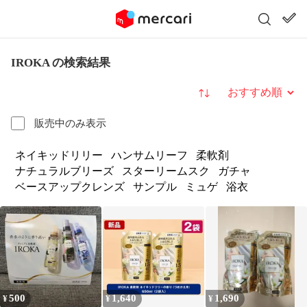
IROKA の検索結果
並び替え
販売中のみ表示
ネイキッドリリー
ハンサムリーフ
柔軟剤
ナチュラルブリーズ
スターリームスク
ガチャ
ベースアップクレンズ
サンプル
ミュゲ
浴衣
500
1,640
1,690
¥
¥
¥