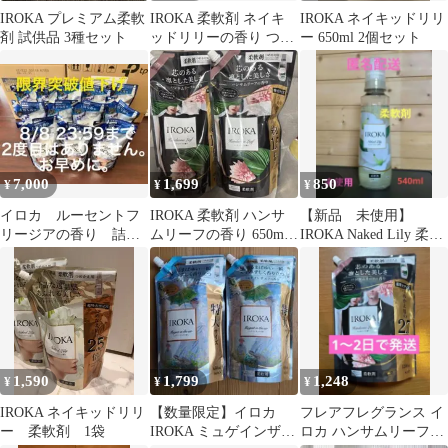
IROKA プレミアム柔軟
IROKA 柔軟剤 ネイキ
IROKA ネイキッドリリ
剤 試供品 3種セット
ッドリリーの香り つめ
ー 650ml 2個セット
かえ用 650ml 2袋
7,000
1,699
850
¥
¥
¥
イロカ ルーセントフ
IROKA 柔軟剤 ハンサ
【新品 未使用】
リージアの香り 詰め
ムリーフの香り 650ml
IROKA Naked Lily 柔軟
替え 12袋セット
特大サイズ 2袋セット
剤 540ml
1,590
1,799
1,248
¥
¥
¥
IROKA ネイキッドリリ
【数量限定】イロカ
フレアフレグランス イ
ー 柔軟剤 1袋
IROKA ミュゲインザエ
ロカ ハンサムリーフ