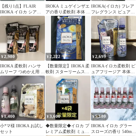
【残り1点】FLAIR
IROKA ミュゲインザエ
IROKA(イロカ) フレア
IROKA イロカ シアー
アの香り柔軟剤 本体 詰
フレグランス ピュアフ
ブロッサム 柔軟剤
替セット
リージア 本体540ml
710ml
2,980
2,222
2,699
¥
¥
¥
IROKA 柔軟剤 ハンサ
【数量限定】IROKA 柔
IROKAイロカ柔軟剤 ピ
ムリーフ つめかえ用 特
軟剤 スターリームスク
ュアフリージア 本体＋
大 3個セット
&ウッドの香り 特大
詰替セット 特大650ml
650ml
新品
1,400
3,600
5,180
¥
¥
¥
小*マ様 IROKA お試し
◆数量限定◆イロカ プ
IROKA イロカ グラー
セット
レミアム柔軟剤 ミュゲ
スローズの香り 540ml