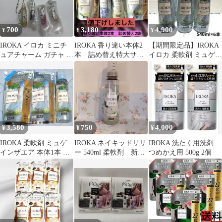
700
3,180
4,900
¥
¥
¥
IROKA イロカ ミニチ
IROKA 香り違い本体2
【期間限定品】IROKA
ュアチャーム ガチャ カ
本 詰め替え特大サイ
イロカ 柔軟剤 ミュゲイ
プセルトイ ネイキッド
ズ2袋 4点セット 柔軟剤
ンザエア 本体6本
リリー
3,580
750
4,000
¥
¥
¥
IROKA 柔軟剤 ミュゲ
IROKA ネイキッドリリ
IROKA 洗たく用洗剤
インザエア 本体1本 詰
ー 540ml 柔軟剤 新品
つめかえ用 500g 2個
替2袋 数量限定
未使用