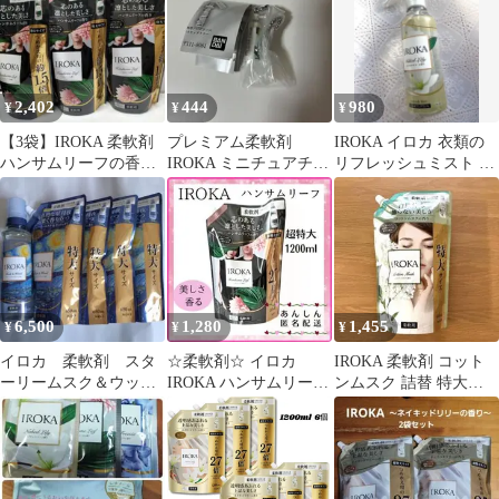
2,402
444
980
¥
¥
¥
【3袋】IROKA 柔軟剤
プレミアム柔軟剤
IROKA イロカ 衣類の
ハンサムリーフの香り
IROKA ミニチュアチャ
リフレッシュミスト ネ
650ml 特大サイズ
ーム ガチャ
イキッドリリーの香り
200ml
6,500
1,280
1,455
¥
¥
¥
イロカ 柔軟剤 スタ
☆柔軟剤☆ イロカ
IROKA 柔軟剤 コット
ーリームスク＆ウッド
IROKA ハンサムリーフ
ンムスク 詰替 特大
本体＆詰替え
の香り 1200ml
650mL