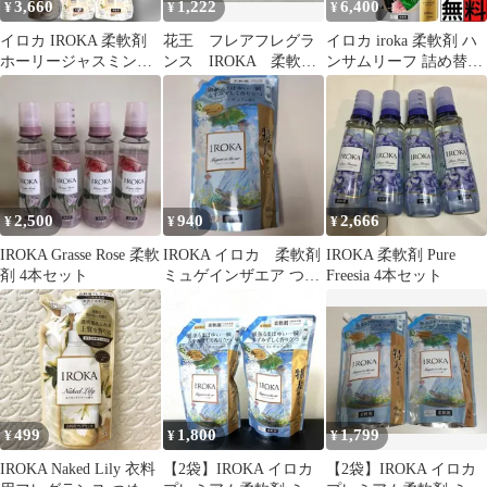
3,660
1,222
6,400
¥
¥
¥
イロカ IROKA 柔軟剤
花王 フレアフレグラ
イロカ iroka 柔軟剤 ハ
ホーリージャスミンの
ンス IROKA 柔軟
ンサムリーフ 詰め替え
香り 詰替 440ml×6個
剤 試供品 4個セッ
香水 上質 透明感 ピュ
ト 匿名配送
アムスク 高級アンバー
香り 洗濯 洋服 自然体
贅沢 抗菌 防臭 ニオイ
汗 大容量 特大 1200ml
×6個
2,500
940
2,666
¥
¥
¥
IROKA Grasse Rose 柔軟
IROKA イロカ 柔軟剤
IROKA 柔軟剤 Pure
剤 4本セット
ミュゲインザエア つめ
Freesia 4本セット
かえ用 650ml
499
1,800
1,799
¥
¥
¥
IROKA Naked Lily 衣料
【2袋】IROKA イロカ
【2袋】IROKA イロカ