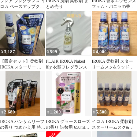
フレア フレグランス イ
IROKA 洗剤 柔軟剤 ま
IROKA 香水エッセンス
ロカ ベースアップクレ
とめ売り
フェム・バニラの香り
ンズ 詰替用3袋セット
4個セット
3,187
599
4,000
¥
¥
¥
【限定セット】柔軟剤
FLAIR IROKA Naked
IROKA 柔軟剤 スター
IROKA スターリー ム
lily 衣類フレグランス
リームスク&ウッドの
スク＆ウッド 本体＋詰
香り 本体3本セット
替
2,680
1,200
5,500
¥
¥
¥
IROKA ハンサムリーフ
IROKA グラースローズ
イロカ IROKA 柔軟剤
の香り つめかえ用 特大
の香り 詰替用 650ml
スターリームスク&ウ
3.5個セット おまけ付き
特大サイズ
ッドの香り