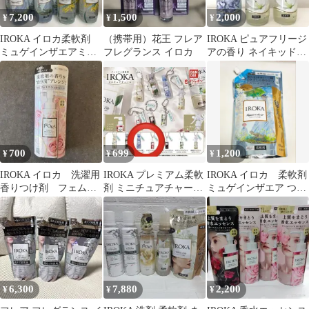
7,200
1,500
2,000
¥
¥
¥
IROKA イロカ柔軟剤
（携帯用）花王 フレア
IROKA ピュアフリージ
ミュゲインザエアミモ
フレグランス イロカ
アの香り ネイキッドリ
ザサボン 8本セット本
リーの香り イロカ 花王
体
700
699
1,200
¥
¥
¥
IROKA イロカ 洗濯用
IROKA プレミアム柔軟
IROKA イロカ 柔軟剤
香りつけ剤 フェムバ
剤 ミニチュアチャーム
ミュゲインザエア つめ
ニラ
ガチャ 2個セット
かえ用 650ml tpy
6,300
7,880
2,200
¥
¥
¥