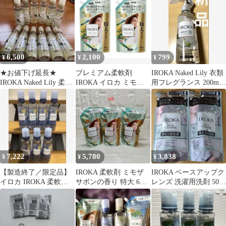
ズ つめかえ用
6,500
2,100
799
¥
¥
¥
★お値下げ延長★
プレミアム柔軟剤
IROKA Naked Lily 衣類
IROKA Naked Lily 柔軟
IROKA イロカ ミモザ
用フレグランス 200ml
剤 12本セット
サボン つめかえ用
新品未開封
650ml×2個
7,222
5,780
3,838
¥
¥
¥
【製造終了／限定品】
IROKA 柔軟剤 ミモザ
IROKA ベースアップク
イロカ IROKA 柔軟剤
サボンの香り 特大 6袋
レンズ 洗濯用洗剤 500g
スターリームスク&ウ
セット
x 2袋 イロカ 洗剤
ッドの香り