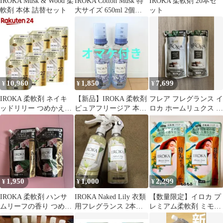
IROKA Musk & Wood 柔
IROKA Cotton Musk 特
IROKA 柔軟剤 20本セ
軟剤 本体 詰替セット
大サイズ 650ml 2個セ
ット
ット
10,960
1,850
7,699
¥
¥
¥
IROKA 柔軟剤 ネイキ
【新品】IROKA 柔軟剤
フレア フレグランス イ
ッドリリー つめかえ用
ピュアフリージア 本体
ロカ ホームリュクス ア
1200ml×6袋
2本セット+オマケ付き
ロマティックミューゲ
の香り 2個
1,950
1,000
2,299
¥
¥
¥
IROKA 柔軟剤 ハンサ
IROKA Naked Lily 衣類
【数量限定】イロカ プ
ムリーフの香り つめか
用フレグランス 2本セ
レミアム柔軟剤 ミモザ
え用 650ml 2個セット
ット
サボンの香り 特大サイ