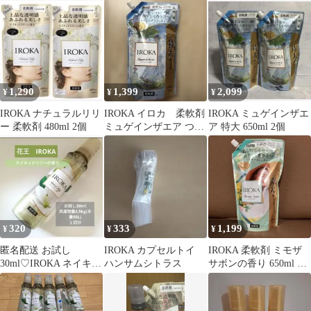
インザエアの香り 詰替
7個セット 数量限定
用 4袋
1,290
1,399
2,099
¥
¥
¥
IROKA ナチュラルリリ
IROKA イロカ 柔軟剤
IROKA ミュゲインザエ
ー 柔軟剤 480ml 2個
ミュゲインザエア つめ
ア 特大 650ml 2個
かえ用 650ml 限定
320
333
1,199
¥
¥
¥
匿名配送 お試し
IROKA カプセルトイ
IROKA 柔軟剤 ミモザ
30ml♡IROKA ネイキッ
ハンサムシトラス
サボンの香り 650ml 数
ドリリーの香り
量限定