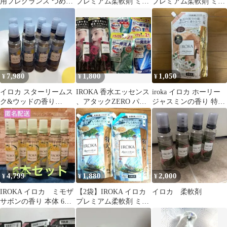
用フレグランス つめか
プレミアム柔軟剤 ミュ
プレミアム柔軟剤 ミュ
え用
ゲインザエアの香り
ゲインザエアの香り
650ml
650ml
7,980
1,800
1,050
¥
¥
¥
イロカ スターリームス
IROKA 香水エッセンス
iroka イロカ ホーリー
ク&ウッドの香り
、アタックZERO パー
ジャスミンの香り 特大
IROKA 柔軟剤 ８本セ
フェクトスティック計
サイズ 650ml つめかえ
ット
６点
用
4,799
1,880
2,000
¥
¥
¥
IROKA イロカ ミモザ
【2袋】IROKA イロカ
イロカ 柔軟剤
サボンの香り 本体 6本
プレミアム柔軟剤 ミュ
セット まとめ売り
ゲインザエアの香り
柔軟剤
650ml