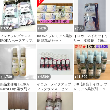
3,950
470
733
¥
¥
¥
フレアフレグランス
IROKA プレミアム柔軟
イロカ ネイキッドリ
IROKA べースアップク
剤 試供品セット
リー 柔軟剤 710ml
レンズ 詰替用 500g×2
セット
1,780
4,500
11,800
¥
¥
¥
新品未使用 IROKA
イロカ メイクアップ
870【新品】イロカ プ
Naked Lily 柔軟剤 2本
フレグランス センシ
レミアム柔軟剤 ミュゲ
セット
ュアルアンバー(パッケ
インザエア 本体 13本
ージなし) ×7