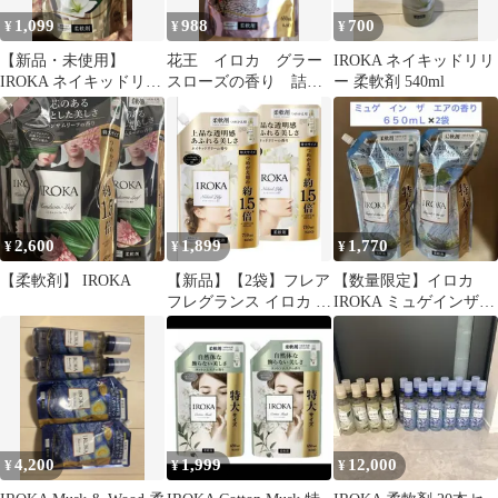
1,099
988
700
¥
¥
¥
【新品・未使用】
花王 イロカ グラー
IROKA ネイキッドリリ
IROKA ネイキッドリリ
スローズの香り 詰め
ー 柔軟剤 540ml
ー 詰替 650ml
替え 650ml
2,600
1,899
1,770
¥
¥
¥
【柔軟剤】 IROKA
【新品】【2袋】フレア
【数量限定】イロカ
フレグランス イロカ 柔
IROKA ミュゲインザエ
軟剤 ネイキッドリリー
ア 特大 650ml✖️2袋 新
の香り
品
4,200
1,999
12,000
¥
¥
¥