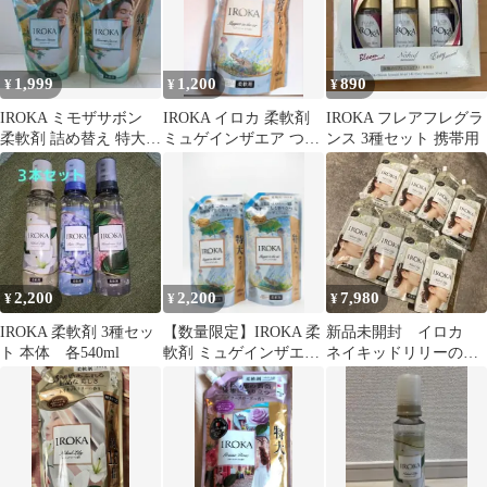
1,999
1,200
890
¥
¥
¥
IROKA ミモザサボン
IROKA イロカ 柔軟剤
IROKA フレアフレグラ
柔軟剤 詰め替え 特大サ
ミュゲインザエア つめ
ンス 3種セット 携帯用
イズ 2個セット 数量限
かえ用 650ml
定
2,200
2,200
7,980
¥
¥
¥
IROKA 柔軟剤 3種セッ
【数量限定】IROKA 柔
新品未開封 イロカ
ト 本体 各540ml
軟剤 ミュゲインザエア
ネイキッドリリーの香
詰替 特大 650ml 2個
り IROKA 柔軟剤
710ml× 8袋