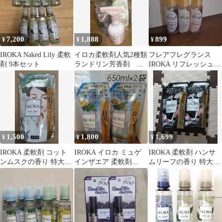
7,200
1,888
899
¥
¥
¥
IROKA Naked Lily 柔軟
イロカ柔軟剤人気2種類
フレアフレグランス
剤 9本セット
ランドリン芳香剤 日
IROKA リフレッシュミ
用品3点まとめ売り
スト 3本セット
1,500
1,800
1,699
¥
¥
¥
IROKA 柔軟剤 コット
IROKA イロカ ミュゲ
IROKA 柔軟剤 ハンサ
ンムスクの香り 特大サ
インザエア 柔軟剤
ムリーフの香り 特大
イズ 650ml 7-26
650ml 2袋
710ml 2個セット