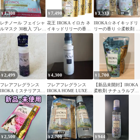
1,300
7,490
3,333
¥
¥
¥
レチノール フェイシャ
花王 IROKA イロカ ネ
IROKA☆ネイキッドリ
ルマスク 30枚入 プレミ
イキッドリリーの香り
リーの香り ☆柔軟剤 詰
アム柔軟剤 IROKA
1200ml 超特大サイズ
め替え用 ☆2袋セット
つめかえ用 6個
2,499
4,300
1,700
¥
¥
¥
フレアフレグランス
フレアフレグランス
【新品未開封】IROKA
IROKA ミステリアスオ
IROKA HOME LUXE
柔軟剤 ナチュラルブリ
ーキッドの香り 本体
sensual
ーズ 詰替 1200ml
570ml
2,500
2,700
944
¥
¥
¥