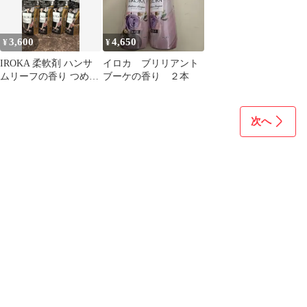
3,600
4,650
¥
¥
IROKA 柔軟剤 ハンサ
イロカ ブリリアント
ムリーフの香り つめか
ブーケの香り ２本
え用 4個セット
次へ