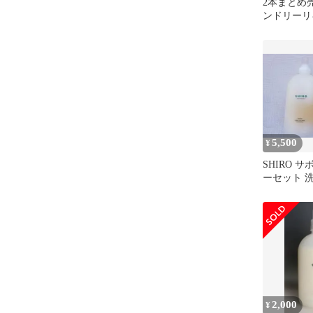
2本まとめ売
ンドリーリ
トティー 
5,500
¥
SHIRO 
ーセット 
2,000
¥