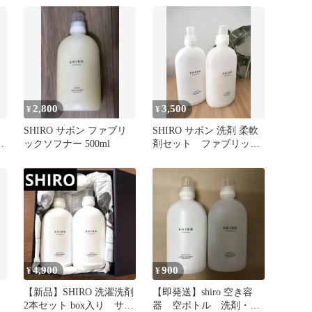
2,800
3,500
¥
¥
SHIRO サボン ファブリ
SHIRO サボン 洗剤 柔軟
ックソフナー 500ml
剤セット ファブリック
ソフナー＆ランドリーリ
キッド
4,900
900
¥
¥
【新品】SHIRO 洗濯洗剤
【即発送】shiro 空き容
2本セット box入り サボ
器 空ボトル 洗剤・柔