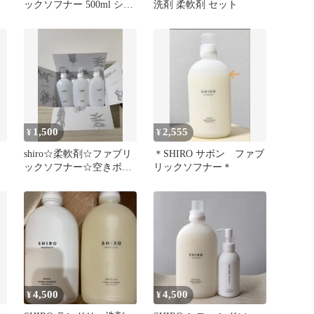
ックソフナー 500ml ショ
洗剤 柔軟剤 セット
ップ袋付き
1,500
2,555
¥
¥
shiro☆柔軟剤☆ファブリ
＊SHIRO サボン ファブ
ックソフナー☆空きボト
リックソフナー＊
ル☆3本セット☆専用箱
付
4,500
4,500
¥
¥