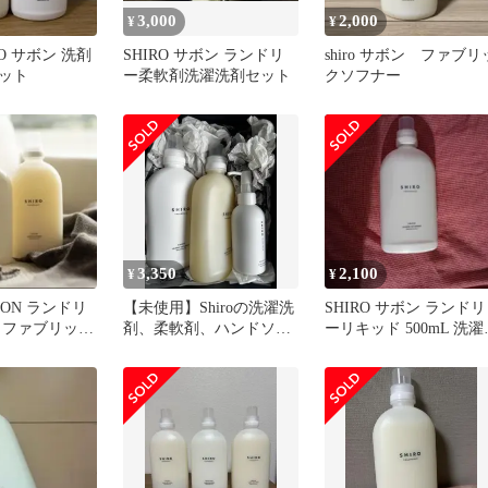
3,000
2,000
¥
¥
IRO サボン 洗剤
SHIRO サボン ランドリ
shiro サボン ファブリ
ット
ー柔軟剤洗濯洗剤セット
クソフナー
3,350
2,100
¥
¥
AVON ランドリ
【未使用】Shiroの洗濯洗
SHIRO サボン ランドリ
 ファブリック
剤、柔軟剤、ハンドソー
ーリキッド 500mL 洗濯
プのセット
合成洗剤