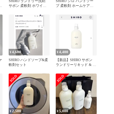
フ
SHIRO ランドリー洗剤
SHIRO シロ ハンドソー
ク
サボン 柔軟剤 ホワイト
プ 柔軟剤 ホームケアセ
リリー セット
ット ホワイトリリー
4,600
4,400
¥
¥
ァ
SHIRO ハンドソープ&柔
【新品】SHIRO サボン
軟剤セット
ランドリーリキッド & フ
ァブリックソフナー 洗濯
2,500
5,000
¥
¥