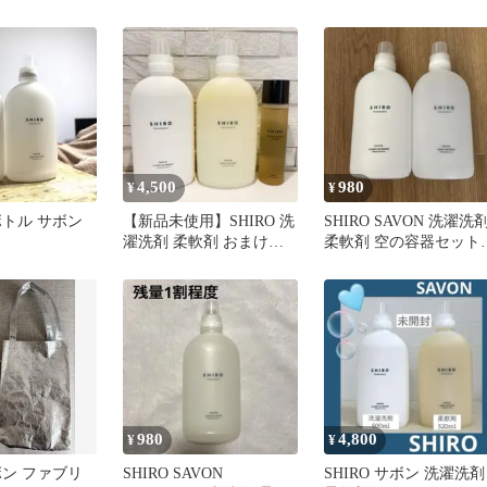
ー 500ml
4,500
980
¥
¥
空ボトル サボン
【新品未使用】SHIRO 洗
SHIRO SAVON 洗濯洗
濯洗剤 柔軟剤 おまけつ
柔軟剤 空の容器セット
き
500ml
980
4,800
¥
¥
サボン ファブリ
SHIRO SAVON
SHIRO サボン 洗濯洗剤