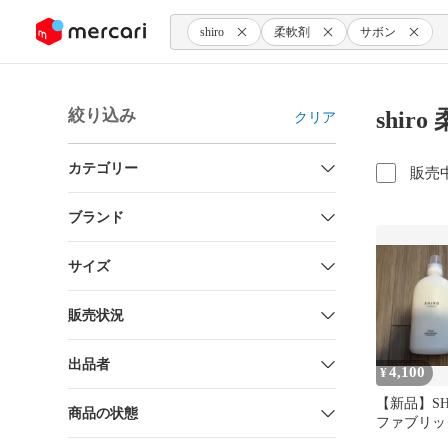
ンツにスキップ
shiro
柔軟剤
サボン
絞り込み
shir
クリア
カテゴリー
販売
ブランド
サイズ
販売状況
出品者
4,100
¥
【新品】SH
商品の状態
ファブリッ
ランドリー