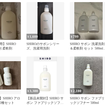
1,600
799
¥
¥
】SHIRO
SHIROのサボンシリー
SHIRO サボン 洗濯洗剤
洗剤 柔軟剤
ズ、洗濯用洗剤
＆柔軟剤 セット 500ml
【空ボトル】
3,300
2,100
¥
¥
SHIRO アロ
【新品未開封】SHIRO サ
SHIRO サボン ファブリ
2種セット
ボン ファブリックソフナ
ックソフナー 500ml