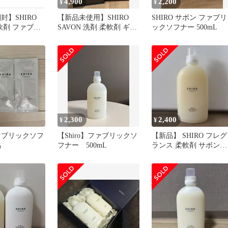
4,900
2,200
¥
¥
封】SHIRO
【新品未使用】SHIRO
SHIRO サボン ファブリ
柔軟剤 ファブリ
SAVON 洗剤 柔軟剤 ギフ
ックソフナー 500mL
ー サボン
トセット
2,300
2,400
¥
¥
ファブリックソフ
【Shiro】ファブリックソ
【新品】 SHIRO フレグ
品
フナー 500mL
ランス 柔軟剤 サボン
500ml