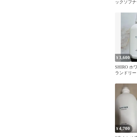
ックソフナ
ドソープ.
き
3,600
¥
SHIRO 
ランドリー
500ml
4,700
¥