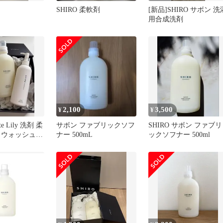
SHIRO 柔軟剤
[新品]SHIRO サボン 洗
用合成洗剤
2,100
3,500
¥
¥
te Lily 洗剤 柔
サボン ファブリックソフ
SHIRO サボン ファブリ
ィウォッシュ
ナー 500mL
ックソフナー 500ml
ト