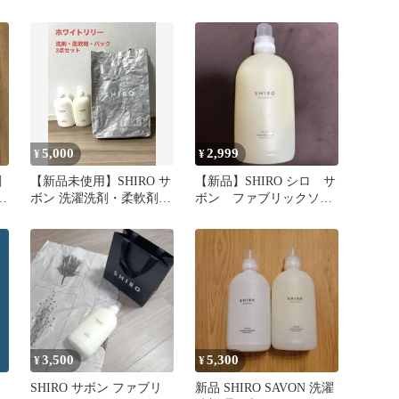
ン ホワイトリリー
軟剤
5,000
2,999
¥
¥
剤
【新品未使用】SHIRO サ
【新品】SHIRO シロ サ
ボン 洗濯洗剤・柔軟剤・
ボン ファブリックソフ
バック 3点セット
ナー 柔軟剤 500ml
3,500
5,300
¥
¥
SHIRO サボン ファブリ
新品 SHIRO SAVON 洗濯