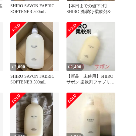
濯
SHIRO SAVON FABRIC
【本日までの値下げ】
SOFTENER 500mL
SHIRO 洗濯剤•柔軟剤&ハ
ンドソープ SAVON
2,000
2,400
¥
¥
SHIRO SAVON FABRIC
【新品 未使用】SHIRO
SOFTENER 500mL
サボン 柔軟剤ファブリッ
クソフナー 500mL