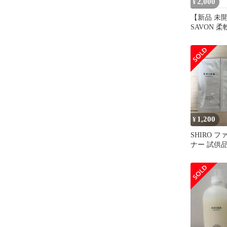
2,000
¥
【新品 未開
SAVON 
ックソフナ
1,200
¥
SHIRO 
ナー 試供