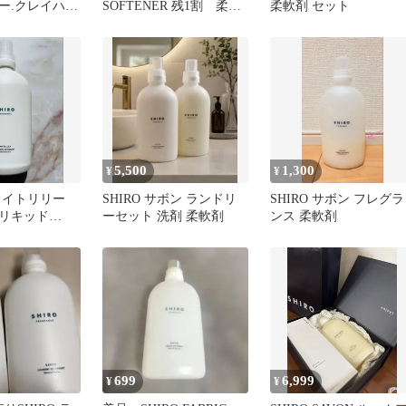
ー.クレイハン
SOFTENER 残1割 柔軟
柔軟剤 セット
ギフトバッグ付
剤 シロ サボン
5,500
1,300
¥
¥
ホワイトリリー
SHIRO サボン ランドリ
SHIRO サボン フレグラ
リキッド
ーセット 洗剤 柔軟剤
ンス 柔軟剤
699
6,999
¥
¥