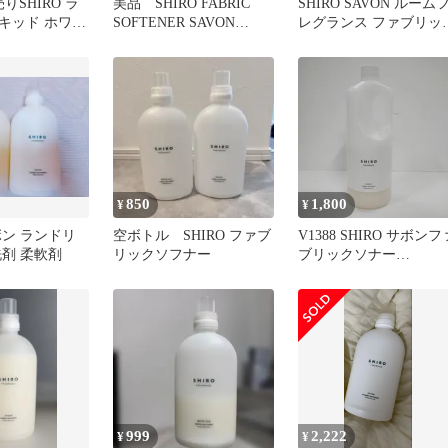
りSHIRO ラ
美品 SHIRO FABRIC
SHIRO SAVON ルーム
キッド ホワイ
SOFTENER SAVON
レグランス ファブリッ
サボン セット
500ml
ソフナー セット
850
1,800
¥
¥
サボン ランドリ
空ボトル SHIRO ファブ
V1388 SHIRO サボンフ
洗剤 柔軟剤
リックソフナー
ブリックソナー
1000ml【赤字覚悟】
999
2,222
¥
¥