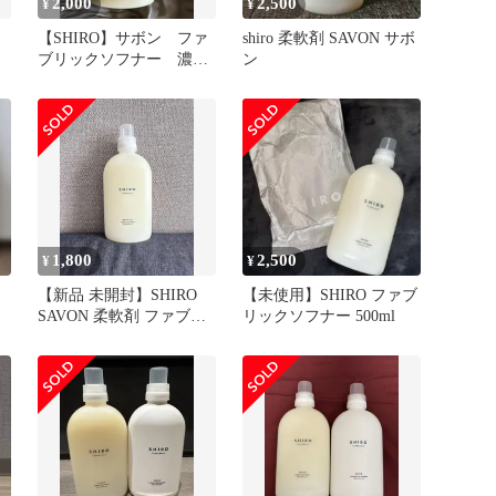
2,000
2,500
¥
¥
【SHIRO】サボン ファ
shiro 柔軟剤 SAVON サボ
ブリックソフナー 濃縮
ン
タイプ 柔軟仕上げ剤
1,800
2,500
¥
¥
【新品 未開封】SHIRO
【未使用】SHIRO ファブ
SAVON 柔軟剤 ファブリ
リックソフナー 500ml
ックソフナー サボン