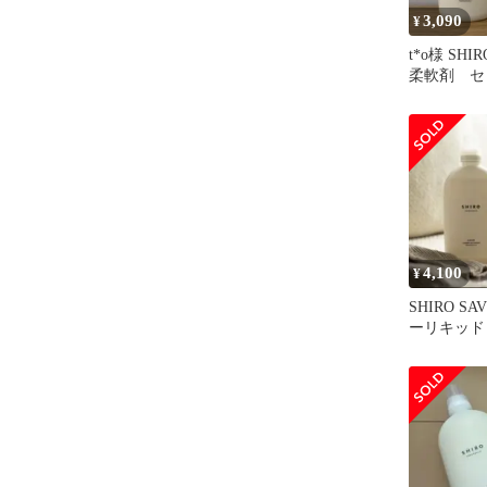
3,090
¥
t*o様 SH
柔軟剤 セ
4,100
¥
SHIRO S
ーリキッド
ソフナー