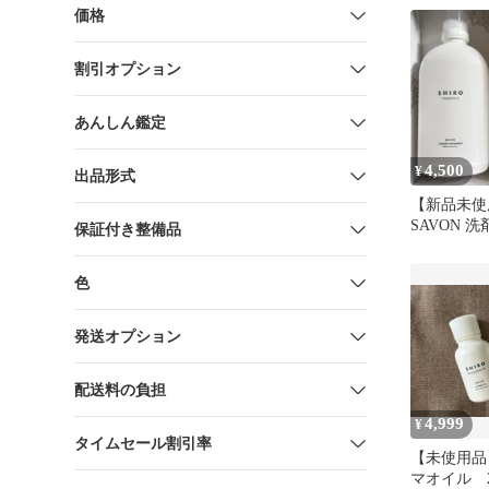
価格
割引オプション
あんしん鑑定
4,500
¥
出品形式
【新品未使用
SAVON 
保証付き整備品
色
発送オプション
配送料の負担
4,999
¥
タイムセール割引率
【未使用品】
マオイル 