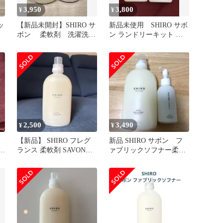
3,950
3,800
¥
¥
ッ
【新品未開封】SHIRO サ
新品未使用 SHIRO サボ
ボン 柔軟剤 洗濯洗剤
ン ランドリーキット フ
セット
ァブリックソナー
2,500
3,490
¥
¥
【新品】 SHIRO フレグ
新品 SHIRO サボン フ
用
ランス 柔軟剤 SAVON
ァブリックソフナー柔軟
500ml
剤＆ハンドソープセット