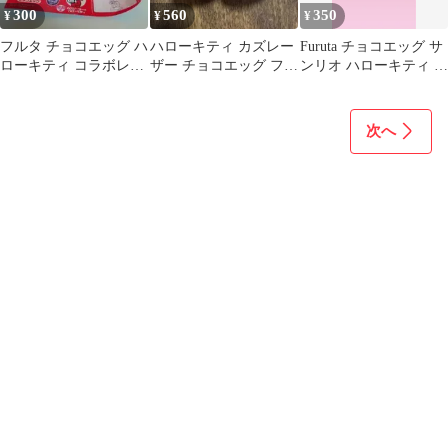
300
560
350
¥
¥
¥
フルタ チョコエッグ ハ
ハローキティ カズレー
Furuta チョコエッグ サ
ローキティ コラボレー
ザー チョコエッグ フィ
ンリオ ハローキティ フ
ション
ギュア 2体セット
ィギュア
次へ