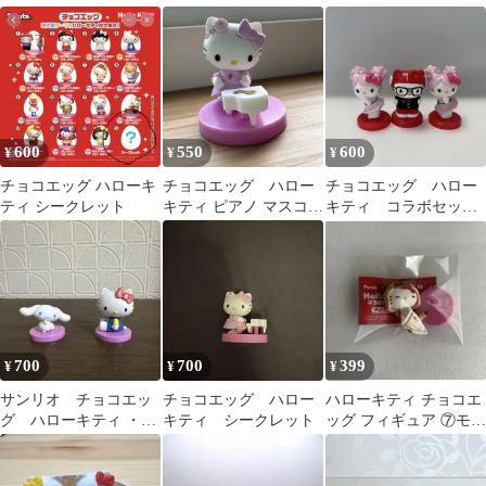
ュア 食玩
600
550
600
¥
¥
¥
チョコエッグ ハローキ
チョコエッグ ハロー
チョコエッグ ハロー
ティ シークレット
キティ ピアノ マスコッ
キティ コラボセッ
ト フィギュア
ト ピーチジョン ク
ッキー
700
700
399
¥
¥
¥
サンリオ チョコエッ
チョコエッグ ハロー
ハローキティ チョコエ
グ ハローキティ ・シ
キティ シークレット
ッグ フィギュア ⑦モン
ナモロール フィギュ
スターハンター × ハロ
ア セット
ーキティ