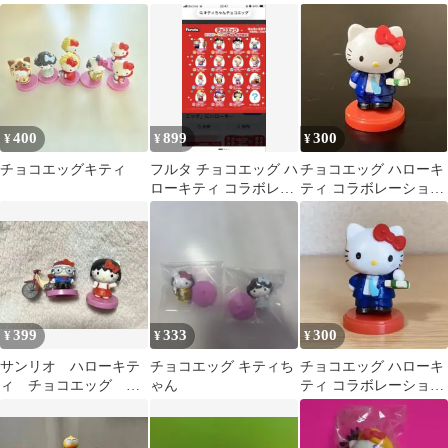
カズレーザー
400
899
300
¥
¥
¥
チョコエッグキティ
フルタ チョコエッグ ハ
チョコエッグ ハローキ
ローキティ コラボレー
ティ コラボレーション
ション フィギュア 9種
サラリーマン×ハローキ
ティ
399
333
300
¥
¥
¥
サンリオ ハローキテ
チョコエッグ キティち
チョコエッグ ハローキ
ィ チョコエッグ ち
ゃん
ティ コラボレーション
びまる子ちゃん ホン
⑩サラリーマン×ハロー
ダ 2点
キティ