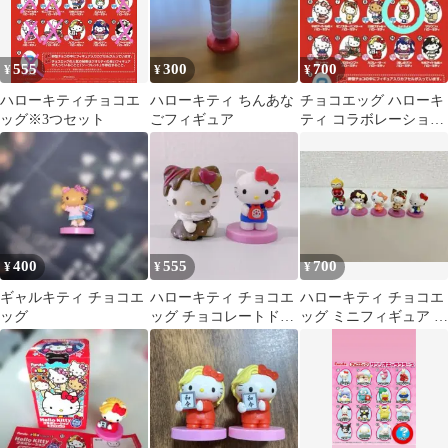
555
300
700
¥
¥
¥
ハローキティチョコエ
ハローキティ ちんあな
チョコエッグ ハローキ
ッグ※3つセット
ごフィギュア
ティ コラボレーション
ぷよぷよ
400
555
700
¥
¥
¥
ギャルキティ チョコエ
ハローキティ チョコエ
ハローキティ チョコエ
ッグ
ッグ チョコレートドー
ッグ ミニフィギュア 5
ル フィギュア 2個セッ
体セット
ト