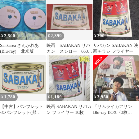
付き
2,500
2,399
300
¥
¥
¥
Sankarea さんかれあ
映画 SABAKAN サバ
サバカン SABAKAN 映
(Blu-ray) 北米版
カン スシロー 6600
画チラシ フライヤー
冊 限定のパンフレッ
ト
1,780
1,180
3,950
¥
¥
¥
【中古】パンフレット
映画 SABAKAN サバカ
「サムライカアサン
≪パンフレット(邦
ン フライヤー 10枚
Blu-ray BOX〈3枚
画)≫ パンフ)サバカン
組〉」
SABAKAN