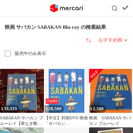
映画 サバカン SABAKAN Blu-ray の検索結果
並び替え
販売中のみ表示
5%OFF
33,333
28,500
2,500
¥
¥
¥
SABAKAN サバカン ブ
【中古】邦画DVD 映画
映画 SABAKAN サバ
ルーレイ【草なぎ剛 竹
「サバカン
カン ブルーレイ
原ピストル】 原作小説
SABAKAN」