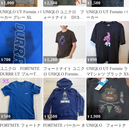
1,000
2,580
1,500
¥
¥
¥
UNIQLO UT Fortnite パ
UNIQLO ユニクロ フ
UNIQLO UT Fortnite パ
ーカー グレー XL
ォートナイト DJヨン
ーカー
ダー UT XL
700
1,200
890
¥
¥
¥
ユニクロ FORTNITE
フォートナイト ユニク
UNIQLO UT Fortnite ラ
DURRR UT ブルーTシ
ロ UNIQLO Fortniteレ
マTシャツ ブラック XS
ャツ メンズXL
イブン Raven
500
1,500
1,900
¥
¥
¥
FORTNITE フォートナ
FORTNITE パーカー ネ
UNIQLO フォートナ