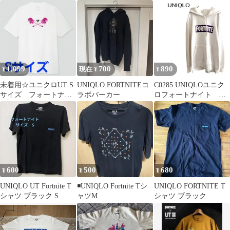
イン★L
ーパーカー L
1,099
700
890
¥
現在 ¥
¥
未着用☆ユニクロUT S
UNIQLO FORTNITEコ
C0285 UNIQLOユニク
サイズ フォートナイ
ラボパーカー
ロフォートナイト ゲ
ト ピンクマ
ーム トレーナー大き
めL
600
500
680
¥
¥
¥
UNIQLO UT Fortnite T
◾️UNIQLO Fortnite Tシ
UNIQLO FORTNITE T
シャツ ブラック S
ャツM
シャツ ブラック