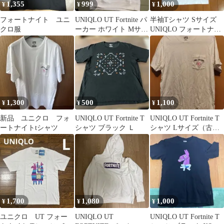
1,355
999
1,000
¥
¥
¥
フォートナイト ユニ
UNIQLO UT Fortnite パ
半袖Tシャツ Sサイズ
クロ服
ーカー ホワイト Mサイ
UNIQLO フォートナイ
ズ
ト Fortnite
1,300
500
1,100
¥
¥
¥
新品 ユニクロ フォ
UNIQLO UT Fortnite T
UNIQLO UT Fortnite T
ートナイトtシャツ
シャツ ブラック Ｌ
シャツ Lサイズ（古
着）
1,700
1,080
1,000
¥
¥
¥
ユニクロ UT フォー
UNIQLO UT
UNIQLO UT Fortnite T