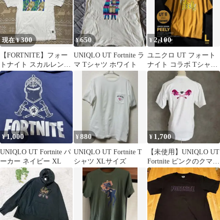
300
650
2,100
現在 ¥
¥
¥
【FORTNITE】フォー
UNIQLO UT Fortnite ラ
ユニクロ UT フォート
トナイト スカルレンジ
マ Tシャツ ホワイト
ナイト コラボ Tシャツ
ャー T シャツ(XS) 古着
黄色 L 【新品未使用】
1,000
880
1,700
¥
¥
¥
UNIQLO UT Fortnite パ
UNIQLO UT Fortnite T
【未使用】UNIQLO UT
ーカー ネイビー XL
シャツ XLサイズ
Fortnite ピンクのクマち
ゃんTシャツ S