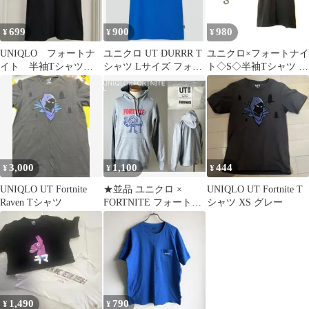
699
900
980
¥
¥
¥
UNIQLO フォートナ
ユニクロ UT DURRR T
ユニクロ×フォートナイ
イト 半袖Tシャツ
シャツ Lサイズ フォー
ト◇S◇半袖Tシャツ バ
メンズ Sサイズ 黒
トナイト
ックプリント 胸ポケッ
トあり
3,000
1,100
444
¥
¥
¥
UNIQLO UT Fortnite
★並品 ユニクロ ×
UNIQLO UT Fortnite T
Raven Tシャツ
FORTNITE フォートナ
シャツ XS グレー
イト コラボ パーカー L
1,490
790
¥
¥