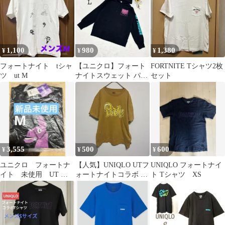
1,100
980
1,380
¥
¥
¥
フォートナイト tシャ
【ユニクロ】フォート
FORTNITE Tシャツ2枚
ツ ut M
ナイトスウェット パー
セット
カー ブラック系 普段着
カジュアルL
3,555
500
600
¥
¥
¥
ユニクロ フォートナ
【人気】UNIQLO UTフ
UNIQLO フォートナイ
イト 未使用 UT ラ
ォートナイトコラボ T
ト Tシャツ XS
マ
シャツ ピーリー Lサイ
ズ 黄