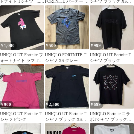
トナイト Tシャツ Lサ
FORTNITE パーカー ホ
シャツ ブラック XSサ
イズ ②
ワイト L
イズ
1,000
500
999
¥
¥
¥
UNIQLO UT Fortnite フ
UNIQLO FORTNITE T
UNIQLO UT Fortnite T
ォートナイト ラマ Tシ
シャツ XS グレー
シャツ ブラック
ャツ
900
2,500
699
¥
¥
¥
UNIQLO UT Fortnite T
UNIQLO UT Fortnite T
UNIQLO Fortnite コラ
シャツ ピンク
シャツ ブラック XSサ
ボTシャツ ブラック
イズ
フォートナイト