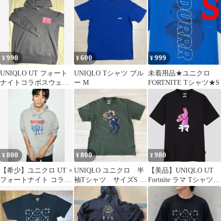
990
600
999
¥
¥
¥
UNIQLO UT フォート
UNIQLO Tシャツ ブル
未着用品★ユニクロ
ナイトコラボスウェッ
ー M
FORTNITE Tシャツ★S
トパーカー M 黒 DJヨ
ンダー
800
800
980
¥
¥
¥
​【希少】ユニクロ UT ×
UNIQLO ユニクロ 半
【美品】UNIQLO UT
フォートナイト コラボ
袖Tシャツ サイズS グ
Fortnite ラマ Tシャツ
パーカー グレー M 魚
リーン緑 FORTNITE
ブラック M
男