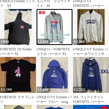
UNIQLO Fortnite Tシャ
ユニクロ フォートナ
UNIQLO UT
ツ XS
イト M
FORTNITE パーカー ブ
ラック XL
800
2,980
3,000
¥
¥
¥
FORTNITE DJ Yonder
UNIQLO × FORTNITE
UNIQLO UT Fortnite パ
パーカー XL
コラボ パーカー XL グ
ーカー ホワイト Lサイ
レー 新品タグ付
ズ
1,500
2,000
2,555
¥
¥
¥
FORTNITE ラマ Tシャ
UNIQLO UT Fortnite パ
3XL フォートナイト
ツ
ーカー ブルー swag
FORTNITE パーカー
UNIQLO