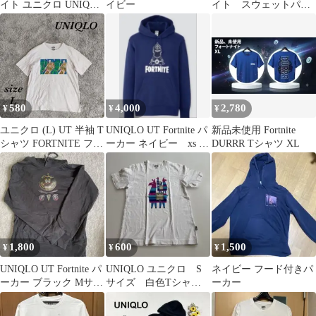
イト ユニクロ UNIQLO
イビー
イト スウェットパー
Tシャツ XSサイズ
カー
580
4,000
2,780
¥
¥
¥
ユニクロ (L) UT 半袖 T
UNIQLO UT Fortnite パ
新品未使用 Fortnite
シャツ FORTNITE フロ
ーカー ネイビー xs 新
DURRR Tシャツ XL
ントプリント
品レアサイズ
1,800
600
1,500
¥
¥
¥
UNIQLO UT Fortnite パ
UNIQLO ユニクロ S
ネイビー フード付きパ
ーカー ブラック Mサイ
サイズ 白色Tシャツ
ーカー
ズ
FORTNITE