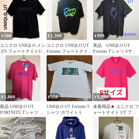
L
500
1,300
999
¥
¥
¥
ユニクロ UNIQLO メン
ユニクロ UNIQLO UT
美品 UNIQLO UT
ズS フォートナイトUT
Fortnite フォートナイト
Fortnite Tシャツ Sサイ
黒 半袖Tシャツ 春夏
Tシャツ L
ズ ユニクロ
1,000
550
1,299
¥
¥
¥
新品 UNIQLO UT
UNIQLO UT Fortnite T
未着用品★ ユニクロ フ
FORTNITE Tシャツ ピ
シャツ ホワイト L
ォートナイト UT フォ
ンク M
ートナイトロゴ Tシャ
ツ S