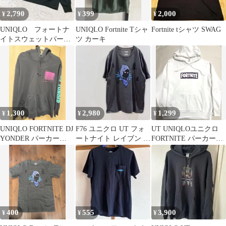
2,790
399
2,000
¥
¥
¥
UNIQLO フォートナ
UNIQLO Fortnite Tシャ
Fortnite tシャツ SWAG
イトスウェットパーカ
ツ カーキ
ー（長袖）UT Ｍ ブ
ラック
1,300
2,980
1,299
¥
¥
¥
UNIQLO FORTNITE DJ
F76 ユニクロ UT フォ
UT UNIQLOユニクロ
YONDER パーカー
ートナイト レイブン T
FORTNITE パーカー
XXL
シャツ L スミクロ カラ
フーディ XL ホワイト
ス
400
555
3,900
¥
¥
¥