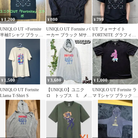
1,200
800
799
¥
¥
¥
UNIQLO UT ×Fortnite
UNIQLO UT Fortnite パ
UT フォーナイト
半袖Tシャツ ブラックS
ーカー ブラック Mサイ
FORTNITE グラフィッ
サイズ
ズ
クTシャツ M ブラック
1,500
3,680
1,000
¥
¥
¥
UNIQLO UT Fortnite
【UNIQLO】ユニク
UNIQLO UT Fortnite ラ
Llama T-Shirt S
ロ トップス L メン
マ Tシャツ ブラック S
ズ FORTNITE コラ
サイズ
ボ グレー