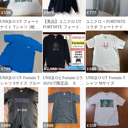
550
999
777
¥
¥
¥
UNIQLO UT フォート
【美品】ユニクロ UT
ユニクロ × FORTNITE
ナイト Tシャツ 2枚セ
FORTNITE フォートナ
コラボ フォートナイ
ット
イト パーカー 黒 XL
ト パーカー L
799
2,980
600
¥
¥
¥
UNIQLO UT Fortnite T
UNIQLOとFortniteコラ
UNIQLO UT Fortnite T
シャツ Sサイズ ブルー
ボのUT限定品 Ｓ 入
シャツ Mサイズ
手困難 人気 パーカ
ー
800
400
550
¥
¥
¥