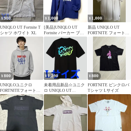
900
1,000
1,000
¥
¥
¥
UNIQLO UT Fortnite T
[美品]UNIQLO UT
新品 UNIQLO UT
シャツ ホワイト XL
Fortnite パーカー ブル
FORTNITE フォートナ
ー
イトTシャツ ホワイト
S
800
1,290
800
¥
¥
¥
UNIQLOユニクロ
未着用品新品☆ユニク
FORTNITE ピンクロバ
FORTNITEフォートナ
ロ UNIQLO UT
Tシャツ Lサイズ
イト パーカー (M)
FORTNITE Tシャツ L