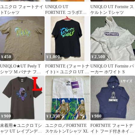
ユニクロ フォートナイ
UNIQLO UT
UNIQLO UT Fortnite ス
トTシャツ
FORTNITE コラボTシ
ケルトン Tシャツ
ャツ SLURP JUICE
450
1,000
2,500
¥
¥
¥
UNIQLO★UT Peely T
FORTNITE (フォートナ
UNIQLO UT Fortnite パ
シャツ М バナナ フォ
イト) × ユニクロ UT コ
ーカー ホワイト S
ートナイト ペリー
ラボTシャツ
900
1,350
980
¥
¥
¥
未着用★ユニクロ Tシ
ユニクロ／FORTNITE
FORTNITE フォートナ
ャツ UT レイブンデザ
スケルトンTシャツ XL
イト フード付きネイビ