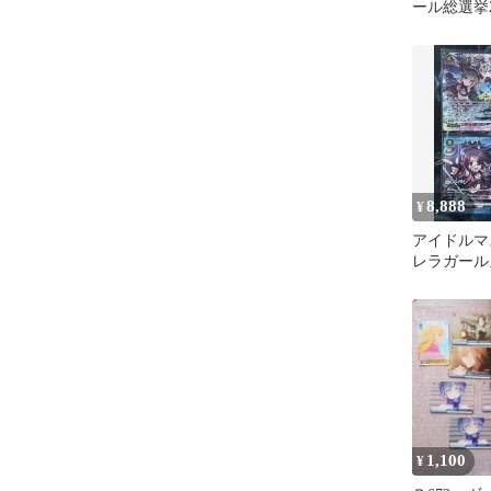
ール総選挙2
8,888
¥
アイドルマ
レラガールズ
セット
1,100
¥