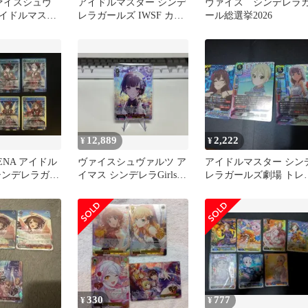
ヴァイスシュヴ
アイドルマスター シンデ
ヴァイス シンデレラ
イドルマスタ
レラガールズ IWSF カー
ール総選挙2026
レラガールズ
ドフォリオ
12,889
2,222
¥
¥
RENA アイドル
ヴァイスシュヴァルツ ア
アイドルマスター シン
シンデレラガー
イマス シンデレラGirls
レラガールズ劇場 トレ
め
SP ( IMC/WE51-28SP )
カ ガチレア3枚セット
330
777
¥
¥