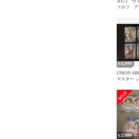
Ｂ672 
ァルツ ア
ー シンデ
Ｗ43
4,999
¥
UNION A
マスター 
ルズ まと
2,400
¥