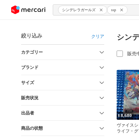
ンツにスキップ
シンデレラガールズ
ssp
絞り込み
シンデ
クリア
カテゴリー
販売
ブランド
サイズ
販売状況
出品者
8,680
¥
ヴァイス
商品の状態
ライフ・
五十嵐響子