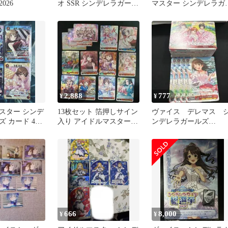
026
オ SSR シンデレラガール
マスター シンデレラガ
ズ 3種セット
ルズ まとめ
2,888
777
¥
¥
スター シンデ
13枚セット 箔押しサイン
ヴァイス デレマス 
 カード 4枚
入り アイドルマスター
ンデレラガールズ
シンデレラガールズ
Type:Cute TD 4コン
666
8,000
¥
¥