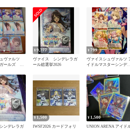
ラガールズ まとめ売り
9,777
799
¥
¥
シュヴァルツ
ヴァイス シンデレラガ
ヴァイスシュヴァルツ 
ラガールズ
ール総選挙2026
イドルマスターシンデ
5 RR 11枚セ
ラガールズ【画像6枚あ
り】
1,500
1,500
¥
¥
シンデレラガ
IWSF2026 カードフォリ
UNION ARENA アイド