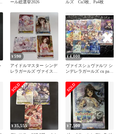
ー
ール総選挙2026
ルズ Cu3枚、Pa4枚
590
4,000
¥
¥
シ
アイドルマスター シンデ
ヴァイスシュヴァルツ シ
レラガールズ ヴァイスシ
ンデレラガールズ cu pa
ュヴァルツ N カード な
co まとめ売り
ど
35,555
7,500
¥
¥