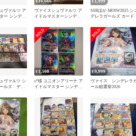
16,666
1,999
¥
¥
ュヴァルツ ア
ヴァイスシュヴァルツ ア
SSRほか MOIW2025 シ
ター シンデレ
イドルマスターシンデレ
デレラガールズ カード
8門
ラガールズ 8扉
ォリオ セット
1,500
9,999
¥
¥
ュヴァルツ シ
s*様 ユニオンアリーナ ア
ヴァイス シンデレラ
ールズ デッ
イドルマスター シンデレ
ール総選挙2026
ラガールズ 【SR】 まと
め