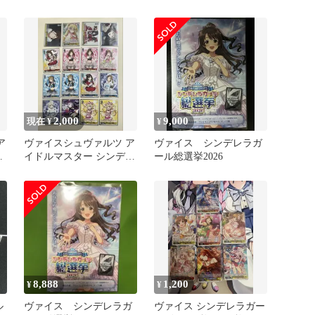
ュブァルツ
2,000
9,000
現在 ¥
¥
ア
ヴァイスシュヴァルツ ア
ヴァイス シンデレラガ
レ
イドルマスター シンデレ
ール総選挙2026
ラガールズ まとめ売り
8,888
1,200
¥
¥
ル
ヴァイス シンデレラガ
ヴァイス シンデレラガー