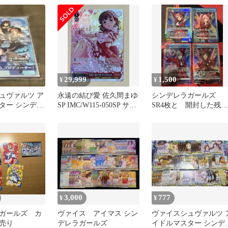
29,999
1,500
¥
¥
ュヴァルツ ア
永遠の結び愛 佐久間まゆ
シンデレラガールズ
ター シンデレ
SP IMC/W115-050SP サイ
SR4枚と 開封した残り
 表彰状
ン
カード
3,000
777
¥
¥
ガールズ カ
ヴァイス アイマス シン
ヴァイスシュヴァルツ 
売り
デレラガールズ
イドルマスター シンデ