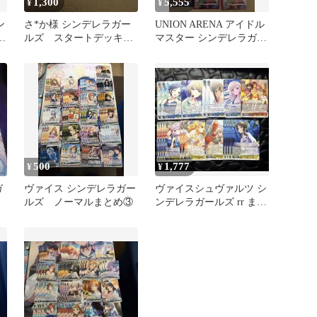
1,300
5,555
¥
¥
ン
さ*か様 シンデレラガー
UNION ARENA アイドル
フ
ルズ スタートデッキ
マスター シンデレラガー
プロモ セット
ルズ SRまとめ
500
1,777
¥
¥
ガ
ヴァイス シンデレラガー
ヴァイスシュヴァルツ シ
ルズ ノーマルまとめ③
ンデレラガールズ rr まと
め売り