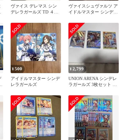
ま
ヴァイス デレマス シン
ヴァイスシュヴァルツ ア
ュ
デレラガールズ TD ４コ
イドルマスター シンデレ
ン ヴァイスシュヴァルツ
ラガールズ カード まと
め売り
500
2,799
¥
¥
デ
アイドルマスター シンデ
UNION ARENA シンデレ
レラガールズ
ラガールズ 3枚セット 極
美品