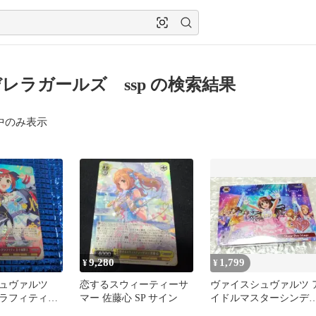
レラガールズ ssp の検索結果
中のみ表示
9,280
1,799
¥
¥
シュヴァルツ
恋するスウィーティーサ
ヴァイスシュヴァルツ 
グラフィティ
マー 佐藤心 SP サイン
イドルマスターシンデ
 SP 種崎敦
ラガールズ