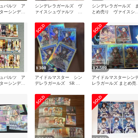
ュバルツ ア
シンデレラガールズ ヴ
シンデレラガールズ 
ターシンデレ
ァイスシュヴァルツ ま
とめ売り ヴァイスシ
とめ売り
ヴァルツ
300
2,500
¥
¥
ュバルツ ア
アイドルマスター シン
アイドルマスターシン
ターシンデレ
デレラガールズ SR ま
レラガールズ まとめ売
 約70枚 ま
とめ
り！