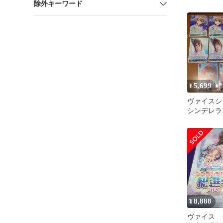
除外キーワード
5,699
¥
ヴァイス
シンデレ
IMC/W11
ット
8,888
¥
ヴァイス 