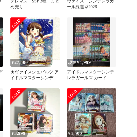
ガ
デレマス SSP 3種 まと
ヴァイス シンデレラガ
め売り
ール総選挙2026
27,500
1,999
¥
現在 ¥
デ
★ヴァイスシュバルツ ア
アイドルマスターシンデ
イドルマスターシンデレ
レラガールズ カード プ
ラガールズ スプラッシ
ロモサイン
ュ・マイ・ラブ！ 佐久間
まゆ SP デレマス ままゆ
サイン入り 中古★007096
3,999
1,500
¥
¥