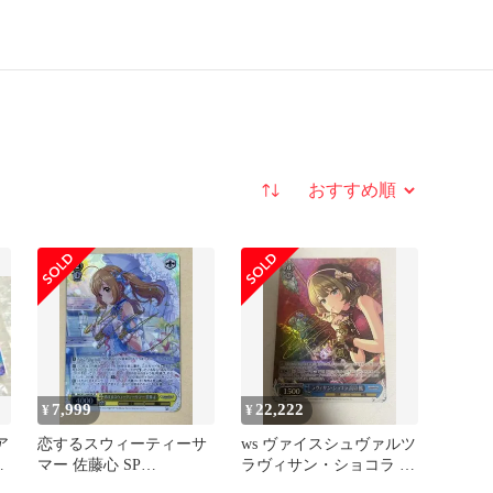
並び替え
7,999
22,222
¥
¥
ア
恋するスウィーティーサ
ws ヴァイスシュヴァルツ
レ
マー 佐藤心 SP
ラヴィサン・ショコラ 高
IMC/W115-003SP サイン
垣楓 SP サイン