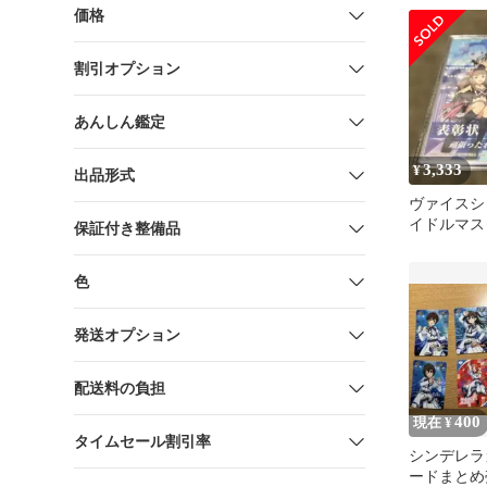
美
価格
割引オプション
あんしん鑑定
3,333
¥
出品形式
ヴァイスシ
イドルマス
保証付き整備品
ラガールズ
色
発送オプション
配送料の負担
400
現在 ¥
タイムセール割引率
シンデレラ
ードまとめ