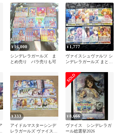
16,000
1,777
¥
¥
シンデレラガールズ ま
ヴァイスシュヴァルツ シ
とめ売り バラ売りも可
ンデレラガールズ まとめ
売り
333
8,666
¥
¥
ア
アイドルマスターシンデ
ヴァイス シンデレラガ
レ
レラガールズ ヴァイスシ
ール総選挙2026