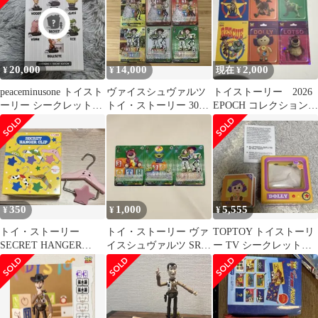
20,000
14,000
2,000
¥
¥
現在 ¥
peaceminusone トイスト
ヴァイスシュヴァルツ
トイストーリー 2026
ーリー シークレット
トイ・ストーリー 30周
EPOCH コレクションカ
Secret
年記念カード 6枚セッ
ード
ト
350
1,000
5,555
¥
¥
¥
トイ・ストーリー
トイ・ストーリー ヴァ
TOPTOY トイストーリ
SECRET HANGER
イスシュヴァルツ SR 3
ー TV シークレット
CLIP ハム
枚セット
secret dolly