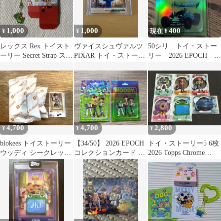
1,000
1,000
400
¥
¥
現在 ¥
レックス Rex トイスト
ヴァイスシュヴァルツ
50シリ トイ・ストー
ーリー Secret Strap スト
PIXAR トイ・ストーリ
リー 2026 EPOCH
ラップ
ー
RC パラレル
4,700
4,700
2,800
¥
¥
¥
blokees トイストーリー
【34/50】 2026 EPOCH
トイ・ストーリー5 6枚
ウッディ シークレット
コレクションカード ト
2026 Topps Chrome
ブロッキーズsecret
イ・ストーリー
Disney