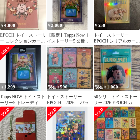
4,800
2,000
550
¥
¥
¥
EPOCH トイ・ストーリ
【限定】Topps Now ト
トイ・ストーリー
ー コレクションカード
イストーリー5 公開記
EPOCH シリアルカード
FF-07 世界15枚限定
念カード TS501
20/50
1,299
500
1,000
¥
現在 ¥
現在 ¥
Topps NOW トイ・スト
トイ・ストーリー
50シリ トイ・ストー
ーリー5 トレーディン
EPOCH 2026 パラレ
リー2026 EPOCH カー
グカード
ル 6種類 コレクショ
ド 50枚限定
ンカード