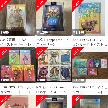
カード 世界15枚限
カード世界限定50枚2枚
カード7枚セット
定 07/15
セット
680
1,200
1,100
¥
¥
¥
Osa様専用 PIXAR ト
J*〆様 Topps now トイ
2026 EPOCH コレクシ
イ・ストーリー トレー
ストーリー5
ョンカード トイストー
ディングカード
リー
890
900
1,800
¥
¥
¥
2026 EPOCH コレクシ
N*U様 Topps Chrome
2026 EPOCHコレクショ
ョンカード トイストー
Disney トイストーリー5
ンカード トイ・ストー
リー
ベースカード
リー まとめ売り