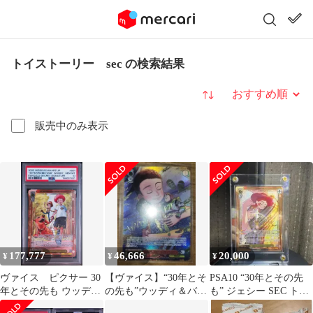
トイストーリー sec の検索結果
並び替え
販売中のみ表示
177,777
46,666
20,000
¥
¥
¥
ヴァイス ピクサー 30
【ヴァイス】“30年とそ
PSA10 “30年とその先
年とその先も ウッデ
の先も”ウッディ＆バズ
も” ジェシー SEC トイ
ィ・プライド SEC
SEC 1枚
ストーリー PIXAR