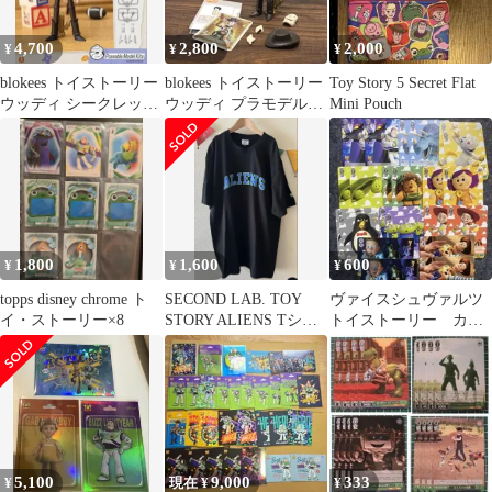
4,700
2,800
2,000
¥
¥
¥
blokees トイストーリー
blokees トイストーリー
Toy Story 5 Secret Flat
ウッディ シークレット
ウッディ プラモデル
Mini Pouch
ブロッキーズsecret
ブロッキーズsecret
1,800
1,600
600
¥
¥
¥
topps disney chrome ト
SECOND LAB. TOY
ヴァイスシュヴァルツ
イ・ストーリー×8
STORY ALIENS Tシャ
トイストーリー カー
ツ XL
ド まとめ
5,100
9,000
333
¥
現在 ¥
¥