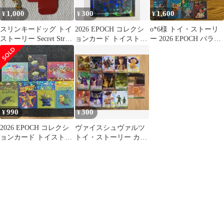
1,000
300
1,600
¥
¥
¥
スリンキードッグ トイ
2026 EPOCH コレクシ
o*6様 トイ・ストーリ
ストーリー Secret Strap
ョンカード トイストー
ー 2026 EPOCH パラレ
ストラップ
リー
ル まとめ売り 19種
990
300
¥
¥
2026 EPOCH コレクシ
ヴァイスシュヴァルツ
ョンカード トイストー
トイ・ストーリー カー
リー
ド まとめ売り