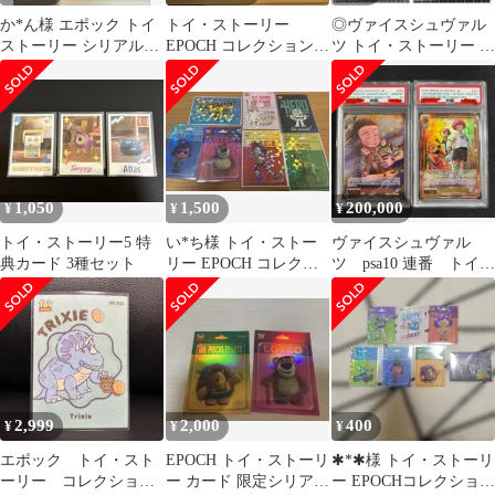
か*ん様 エポック トイ
トイ・ストーリー
◎ヴァイスシュヴァル
ストーリー シリアルナ
EPOCH コレクションカ
ツ トイ・ストーリー カ
ンバー入り Toy story
ード 大量まとめ売り
ードセット
1,050
1,500
200,000
¥
¥
¥
トイ・ストーリー5 特
い*ち様 トイ・ストー
ヴァイスシュヴァル
典カード 3種セット
リー EPOCH コレクシ
ツ psa10 連番 トイス
ョンカード35枚セッ
トーリー 30年とその
ト！！
先も sec
2,999
2,000
400
¥
¥
¥
エポック トイ・スト
EPOCH トイ・ストーリ
✱*✱様 トイ・ストーリ
ーリー コレクション
ー カード 限定シリアル
ー EPOCHコレクション