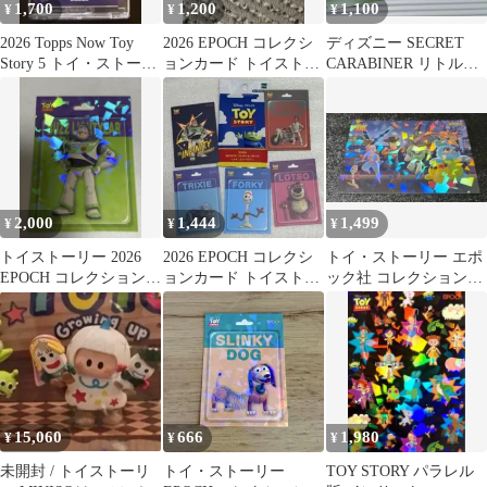
1,700
1,200
1,100
¥
¥
¥
2026 Topps Now Toy
2026 EPOCH コレクシ
ディズニー SECRET
Story 5 トイ・ストーリ
ョンカード トイストー
CARABINER リトルグ
ー5 限定品
リー ホロ仕様
リーンメン カラビナ
2,000
1,444
1,499
¥
¥
¥
トイストーリー 2026
2026 EPOCH コレクシ
トイ・ストーリー エポ
EPOCH コレクションカ
ョンカード トイストー
ック社 コレクションカ
ード
リー 5枚
ード 89
15,060
666
1,980
¥
¥
¥
未開封 / トイストーリ
トイ・ストーリー
TOY STORY パラレル