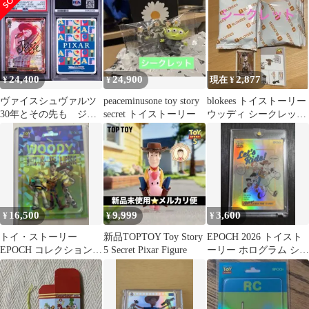
psa10
24,400
24,900
2,877
¥
¥
現在 ¥
ヴァイスシュヴァルツ
peaceminusone toy story
blokees トイストーリー
30年とその先も ジェ
secret トイストーリー
ウッディ シークレット
シー SEC psa10
ブロッキーズsecret
16,500
9,999
3,600
¥
¥
¥
トイ・ストーリー
新品TOPTOY Toy Story
EPOCH 2026 トイスト
EPOCH コレクションカ
5 Secret Pixar Figure
ーリー ホログラム シリ
ード 05/10
アル付き 世界50枚限
定