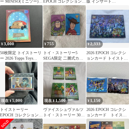
ー MINISO(ミニソー)
EPOCH コレクションカ
版 インサート
ミニヨーヨー Secret
ード
EPOCH2026 トイ・スト
Honey フォーキー 出品
ーリー
3,000
755
2,333
¥
¥
¥
50枚限定 トイストーリ
トイ・ストーリー5
2026 EPOCH コレクシ
ー 2026 Topps Toys
SEGA限定 二層式カー
ョンカード トイストー
Story Card
ド
リー ホロ仕様
5,000
1,500
1,150
現在 ¥
現在 ¥
¥
トイストーリー
ヴァイスシュヴァルツ
2026 EPOCH コレクシ
EPOCH コレクションカ
トイ・ストーリー 30周
ョンカード トイスト
ード シリアル入り
年記念カードセット
ーリー ホログラム
レア