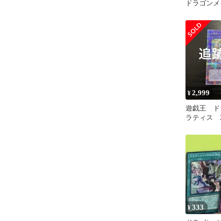
ドラゴンメ
ス(25thレア
版)【50-61
2,999
¥
遊戯王 ド
ラティス 2
ットレア1
333
¥