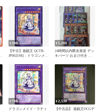
ョン ドラゴンメイドのお
ゴンメイドフランメ ドラ
片付け ドラゴンメイドの
ゴンメイドフルス ドラゴ
お出迎え ドラゴンメイド
ンメイドパルラ ドラゴン
のお召し替え ドラゴンメ
メイドラドリー ドラゴン
イドのお見送り ドラゴン
メイドのお出迎え ドラゴ
メイドラドリー ドラゴン
ンメイドのお召し替え ド
メイドパルラ ドラゴンメ
ラゴンメイドリラクゼー
イドフルス 各3枚 計27枚
ション 各3枚 計21枚
300
5,200
¥
¥
【中古】遊戯王 QCTB-
24時間以内匿名発送 デッ
戯
JP002[SR]：ドラゴンメイ
キパーツ おまけ付き ド
チ
ド・ラティス
ラゴンメイドデッキ
700
2,530
¥
¥
ラ
ドラゴンメイド・ラティ
【中古品】 遊戯王OCGデ