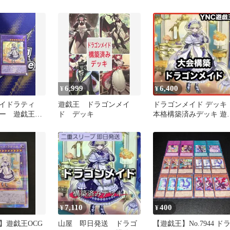
戯王 【1947】
6,999
6,400
¥
¥
イドラティ
遊戯王 ドラゴンメイ
ドラゴンメイド デッキ
パー 遊戯王
ド デッキ
本格構築済みデッキ 遊
王 大会構築 ラティス 
ェイム
7,110
400
¥
¥
】遊戯王OCG
山屋 即日発送 ドラゴ
【遊戯王】No.7944 ド