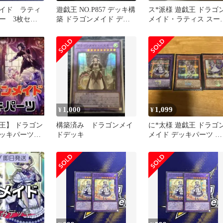
イド ラティ
遊戯王 NO.P857 デッキ構
ス*派様 遊戯王 ドラゴ
ー 3枚セッ
築 ドラゴンメイド デッ
メイド・ラティス スー
キパーツ 大量セット ド
ーレア 2枚セット
ラゴンメイドシュトラー
ル ドラゴンメイドティル
ル ドラゴンメイドチェイ
ム
1,000
1,099
¥
¥
戯王】 ドラゴン
構築済み ドラゴンメイ
に*太様 遊戯王 ドラゴ
デッキパーツ
ドデッキ
メイド デッキパーツ ま
とめ売り