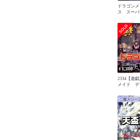
ドラゴンメ
ス スーパ
ト
1,300
¥
2334【遊
メイド 
即購入ok