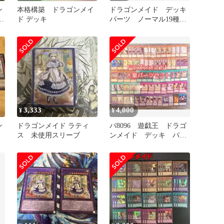
ン
本格構築 ドラゴンメイ
ドラゴンメイド デッキ
パ
ド デッキ
パーツ ノーマル19種
類 ①
3,333
4,000
¥
¥
ン
ドラゴンメイド ラティ
パ8096 遊戯王 ドラゴ
ス 未使用スリーブ
ンメイド デッキ パー
ツ