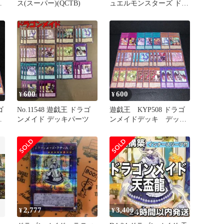
シ
ス(スーパー)(QCTB)
ュエルモンスターズ ドラ
お
ゴンメイド・ラティス
の
SE シークレットレア
ド
QCTB-JP002SE トレーデ
メ
ィングカード 【068-
イ
260629-kk-11-hon】
イ
ド
600
600
¥
¥
ゴ
No.11548 遊戯王 ドラゴ
遊戯王 KYP508 ドラゴ
シ
ンメイド デッキパーツ
ンメイドデッキ デッキ
お
パーツ ドラゴンメイド
の
シュトラール ドラゴン
ド
メイドティルル ドラゴ
メ
ンメイドルフト ドラゴ
メ
ンメイドエルデ ドラゴ
ン
ンメイドフランメ ドラ
ゴンメイドフルス ドラ
ゴンメイドナサリー ド
ラゴンメイドパルラ 他
2,777
3,400
¥
¥