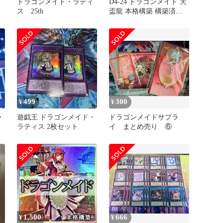
ドラゴンメイド・ラティ
D4-24 ドラゴンメイド 天
ス 25th
盃龍 本格構築 構築済み
デッキ
499
300
¥
¥
ラ
遊戯王 ドラゴンメイド・
ドラゴンメイドサプラ
ラティス 2枚セット
イ まとめ売り ⑥
1,500
666
¥
¥