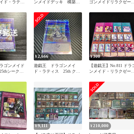
イド・ラティ
ンメイドデッキ 構築済
ゴンメイドリラクゼー
)(QCTB)(日本
みデッキ ドラゴンメイ
ョン ドラゴンメイドの
】
ド・ラティス
片付け ドラゴンメイド
お出迎え ドラゴンメイ
のお召し替え ドラゴン
イドパルラ ドラゴンメ
ドラドリー ドラゴンメ
ドフルス ドラゴンメイ
フランメ 各3枚 計24枚
2,666
300
¥
¥
ラゴンメイド
遊戯王 ドラゴンメイ
【遊戯王】No.811 ドラ
5thシークレ
ド・ラティス 25th クオ
ンメイド・リラクゼー
枚
シク
ョン ドラゴンメイドの
片付け ドラゴンメイド
お出迎え ドラゴンメイ
のお召し替え ドラゴン
イド・パルラ ドラゴン
イド・ラドリー ドラゴ
メイド・フルス 各3枚
計24枚 字レア入り
9,111
210,000
¥
¥