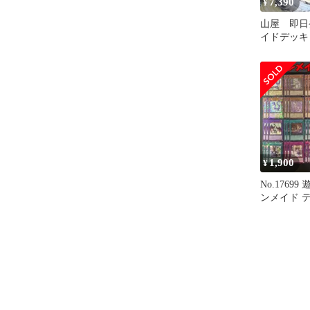
7,390
¥
山屋 即日
イドデッキ
ッキ ドラ
ラティス
1,900
¥
No.1769
ンメイド 