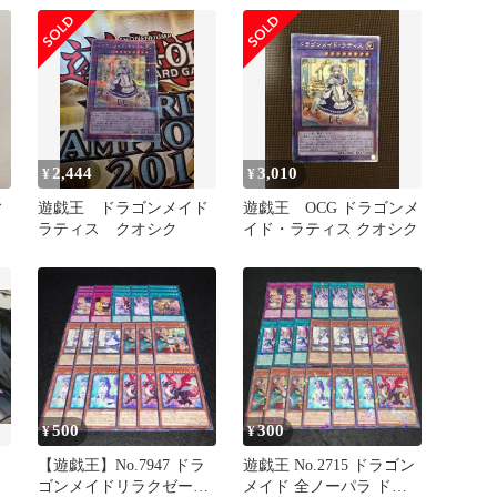
2,444
3,010
¥
¥
ィ
遊戯王 ドラゴンメイド
遊戯王 OCG ドラゴンメ
レ
ラティス クオシク
イド・ラティス クオシク
500
300
¥
¥
【遊戯王】No.7947 ドラ
遊戯王 No.2715 ドラゴン
ゴンメイドリラクゼーシ
メイド 全ノーパラ ドラ