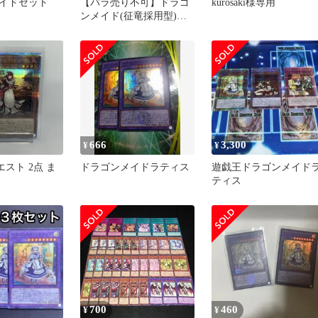
イドセット
【バラ売り不可】ドラゴ
kurosaki様専用
ンメイド(征竜採用型)
【エクストラ付き】
666
3,300
¥
¥
エスト 2点 ま
ドラゴンメイドラティス
遊戯王ドラゴンメイド
ティス
700
460
¥
¥