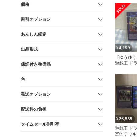
価格
割引オプション
あんしん鑑定
4,199
¥
出品形式
【ゆうゆう
遊戯王 ド
保証付き整備品
ラティス 25
色
発送オプション
配送料の負担
26,555
¥
タイムセール割引率
遊戯王 ド
25th デ