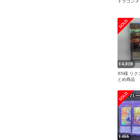
ドラゴンメ
4,010
¥
JIN様 リク
とめ商品
466
¥