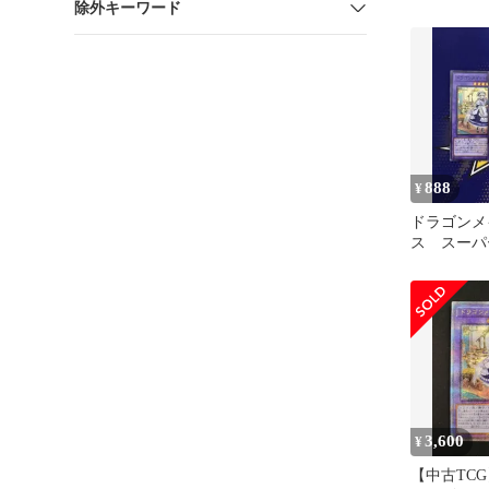
除外キーワード
売り
888
¥
ドラゴンメ
ス スー
ロゴ入り
3,600
¥
【中古TCG