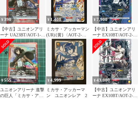
390
1,408
7,900
¥
¥
¥
【中古】ユニオンアリ
ミカサ・アッカーマン
【中古】ユニオンアリ
ーナ UA23BT/AOT-1-
(UR){黄}〈AOT-2-
ーナ EX10BT/AOT-2-
089[SR]：(キラ)ミカ
008〉[ユニオンレア争
008[SR★★]：(キラ)ミ
サ・アッカーマン
奪バトル 1４thシーズ
カサ・アッカーマン(石
ン]ユニアリ
川由衣銀箔押しサイン
入り)
555
4,999
43,000
¥
¥
¥
ユニオンアリーナ 進撃
ミカサ・アッカーマ
【中古】ユニオンアリ
の巨人「ミカサ・アッ
ン ユニオンレア 2
ーナ EX10BT/AOT-2-
カーマン」SR
008[SR★★★]：(キラ)
ミカサ・アッカーマン
(石川由衣銀箔押しサイ
ン入り)