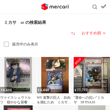
ミカサ sr の検索結果
並び替え
販売中のみ表示
6,666
4,444
77,777
¥
¥
¥
ヴァイスシュヴァル
WS 進撃の巨人 自由
“運命への抗い”ミカ
ツ 穏やかな昼餐
を掴むため ミカサ
サ SP PSA10
桜 sp サイン
RRR ありがとう・・・