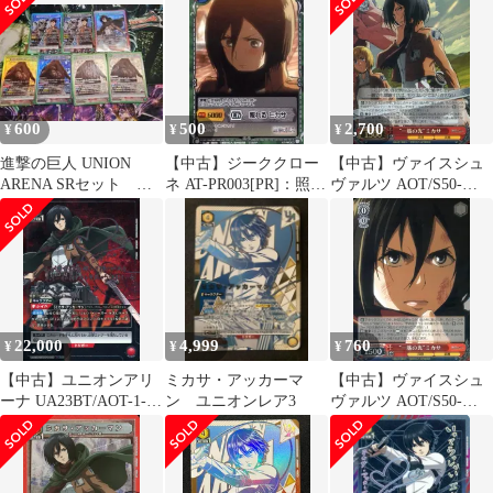
のシールウエハース
[2666260] フルコンプリ
ートセット
600
500
2,700
¥
¥
¥
進撃の巨人 UNION
【中古】ジーククロー
【中古】ヴァイスシュ
ARENA SRセット
ネ AT-PR003[PR]：照れ
ヴァルツ AOT/S50-
緑、赤 ジーク・イェー
る ミカサ
054S[SR]：(ホロ)”一筋
ガー他7枚
の光”ミカサ
22,000
4,999
760
¥
¥
¥
【中古】ユニオンアリ
ミカサ・アッカーマ
【中古】ヴァイスシュ
ーナ UA23BT/AOT-1-
ン ユニオンレア3
ヴァルツ AOT/S50-
089[SR★★]：(キラ)ミ
054[R]：”一筋の光”ミ
カサ・アッカーマン(石
カサ
川由依箔押しサイン入
り)