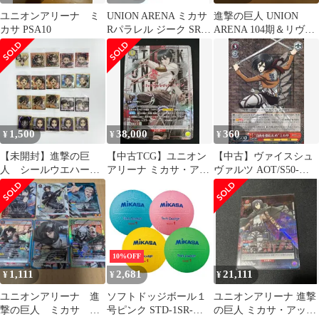
ユニオンアリーナ ミ
UNION ARENA ミカサ
進撃の巨人 UNION
カサ PSA10
Rパラレル ジーク SRパ
ARENA 104期＆リヴァ
ラレル進撃の巨人 セッ
イ8枚まとめ売り
ト
1,500
38,000
360
¥
¥
¥
【未開封】進撃の巨
【中古TCG】ユニオン
【中古】ヴァイスシュ
人 シールウエハー
アリーナ ミカサ・アッ
ヴァルツ AOT/S50-
ス ステッカー エレ
カーマン
059[R]：”自由を掴むた
ン 20枚 まとめ売り
(EX10BT/AOT-2-008)
め”ミカサ
(SR★★★)【50-61】
10%OFF
1,111
2,681
21,111
¥
¥
¥
ユニオンアリーナ 進
ソフトドッジボール１
ユニオンアリーナ 進撃
撃の巨人 ミカサ サ
号ピンク STD-1SR-
の巨人 ミカサ・アッカ