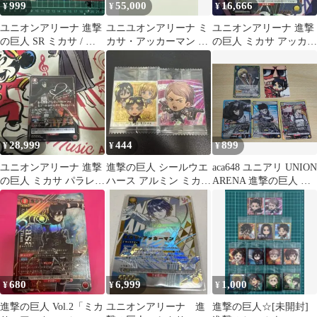
999
55,000
16,666
¥
¥
¥
ユニオンアリーナ 進撃
ユニユオンアリーナ ミ
ユニオンアリーナ 進撃
の巨人 SR ミカサ / リ
カサ・アッカーマン 星
の巨人 ミカサ アッカー
ヴァイ / エレン 3枚セ
3パラレル 進撃の巨人
マン SR パラレル 1枚
ット
SR★★★
28,999
444
899
¥
¥
¥
ユニオンアリーナ 進撃
進撃の巨人 シールウエ
aca648 ユニアリ UNION
の巨人 ミカサ パラレル
ハース アルミン ミカサ
ARENA 進撃の巨人 カ
☆☆
エレン 進撃1-28 SEC
ード まとめ ACTION
SP パズル ミカサ アッ
カーマン ミカサ エレン
イェーガー 5枚
EX10BT/AOT2-009
EX10BT/AOT2-042
TCG
680
6,999
1,000
¥
¥
¥
進撃の巨人 Vol.2「ミカ
ユニオンアリーナ 進
進撃の巨人☆[未開封]