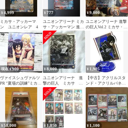
4,999
777
9,000
¥
¥
¥
ミカサ・アッカーマ
ユニオンアリーナ ミカ
ユニオンアリーナ 進撃
ン ユニオンレア 4
サ・アッカーマン 進撃
の巨人Vol.2 ミカサ・ア
の巨人
ッカーマン 星2 パラレ
ル
900
8,000
1,905
現在 ¥
¥
¥
ヴァイスシュヴァルツ
ユニオンアリーナ 進
【中古】アクリルスタ
PR “夏場の訓練”ミカサ
撃の巨人 ミカサ
ンド・アクリルパネル
&クリスタ
SR パラレル サイン
ミカサ・アッカーマン
「進撃の巨人 The Final
Season トレーディング
アクリルスタンド」
58,000
1,850
1,100
¥
¥
¥