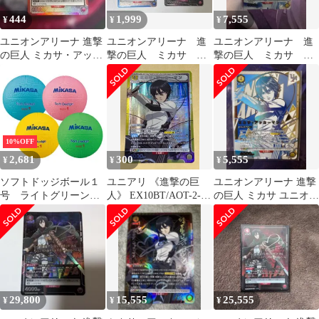
444
1,999
7,555
¥
¥
¥
ユニオンアリーナ 進撃
ユニオンアリーナ 進
ユニオンアリーナ 進
の巨人 ミカサ・アッカ
撃の巨人 ミカサ パ
撃の巨人 ミカサ ユ
ーマン SR
ラレル ヒストリア SR
ニオンレア(UR)
10%OFF
2,681
300
5,555
¥
¥
¥
ソフトドッジボール１
ユニアリ 《進撃の巨
ユニオンアリーナ 進撃
号 ライトグリーン
人》 EX10BT/AOT-2-
の巨人 ミカサ ユニオン
STD-1SR-LG【ミカ
008 ミカサ・アッカー
レア UR 未開封
サ】
マン (SR) 黄 ユニオン
アリーナ
29,800
15,555
25,555
¥
¥
¥