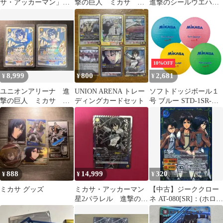
サ・アッカーマン」
撃の巨人 ミカサ ユ
進撃のシールウエハー
《パラレル》R★（レ
ニオンレア(UR)
ス1 第一弾 SR R N
ア★） 赤
10%OFF
8,999
800
2,681
¥
¥
¥
ユニオンアリーナ 進
UNION ARENA トレー
ソフトドッジボール１
撃の巨人 ミカサ ユ
ディングカードセット
号 ブルー STD-1SR-
ニオンレア ミカサ
BL【ミカサ】
ユニアリ プロモ
888
14,999
320
¥
¥
¥
ミカサ グッズ
ミカサ・アッカーマン
【中古】ジーククロー
星2パラレル 進撃の巨
ネ AT-080[SR]：(ホロ)
人
合わさる力 エレン＆リ
ヴァイ＆ミカサ