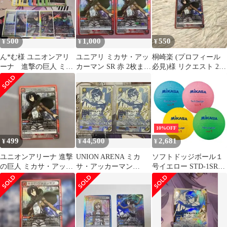
500
1,000
550
¥
¥
¥
ん*む様 ユニオンアリ
ユニアリ ミカサ・アッ
桐崎楽 (プロフィール
ーナ 進撃の巨人 ミカ
カーマン SR 赤 2枚まと
必見)様 リクエスト 2点
サR☆,エレンSR,リヴァ
め 44-JD0310-05M
まとめ商品
イSR,他
10%OFF
499
44,500
2,681
¥
¥
¥
ユニオンアリーナ 進撃
UNION ARENA ミカ
ソフトドッジボール１
の巨人 ミカサ・アッカ
サ・アッカーマン
号イエロー STD-1SR-
ーマン SR
WINNER 2枚ユニオン
Y【ミカサ】
レア進撃