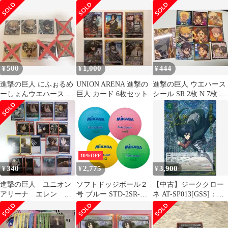
シャ ファルコ 星1
P【ミカサ】
ーマン SR★★ 星2 パラ
パラレル
レル
500
1,000
444
¥
¥
¥
進撃の巨人 にふぉるめ
UNION ARENA 進撃の
進撃の巨人 ウエハース
ーしょんウエハース シ
巨人 カード 6枚セット
シール SR 2枚 N 7枚 カ
ール エレン ミカサ ア
ード 1枚 まとめ売り
ルミン
10%OFF
340
2,775
3,900
¥
¥
¥
進撃の巨人 ユニオン
ソフトドッジボール２
【中古】ジーククロー
アリーナ エレン ミ
号 ブルー STD-2SR-
ネ AT-SP013[GSS]：刹
カサ ピーク イェレ
BL【ミカサ】
那の斬撃 ミカサ(石川
ナ
由依金箔押しサイン入
り)