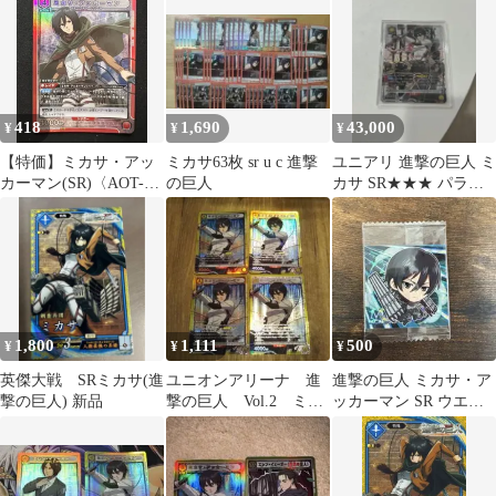
RRR
418
1,690
43,000
¥
¥
¥
【特価】ミカサ・アッ
ミカサ63枚 sr u c 進撃
ユニアリ 進撃の巨人 ミ
カーマン(SR)〈AOT-1-
の巨人
カサ SR★★★ パラレ
089〉[UA23BT]
ル サイン入り
1,800
1,111
500
¥
¥
¥
英傑大戦 SRミカサ(進
ユニオンアリーナ 進
進撃の巨人 ミカサ・ア
撃の巨人) 新品
撃の巨人 Vol.2 ミカ
ッカーマン SR ウエハ
サ・アッカーマン
ースシール
SR 黄