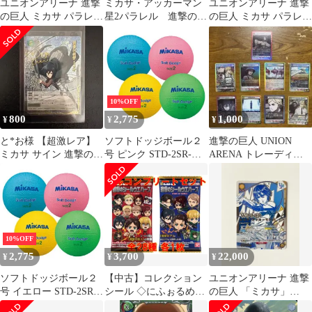
ユニオンアリーナ 進撃
ミカサ・アッカーマン
ユニオンアリーナ 進撃
の巨人 ミカサ パラレル
星2パラレル 進撃の巨
の巨人 ミカサ パラレル
★★星2
人
☆☆
10%OFF
800
2,775
1,000
¥
¥
¥
と*お様 【超激レア】
ソフトドッジボール２
進撃の巨人 UNION
ミカサ サイン 進撃の巨
号 ピンク STD-2SR-
ARENA トレーディン
人
P【ミカサ】
グカードセット
10%OFF
2,775
3,700
22,000
¥
¥
¥
ソフトドッジボール２
【中古】コレクション
ユニオンアリーナ 進撃
号 イエロー STD-2SR-
シール ◇にふぉるめー
の巨人 「ミカサ」
Y【ミカサ】
しょん 進撃の巨人 進撃
WINNER プロモ