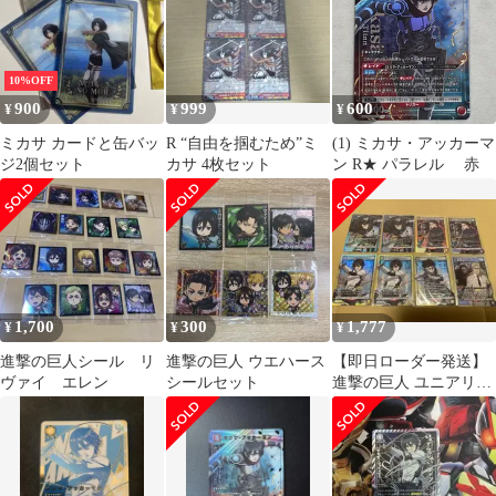
10%OFF
900
999
600
¥
¥
¥
ミカサ カードと缶バッ
R “自由を掴むため”ミ
(1) ミカサ・アッカーマ
ジ2個セット
カサ 4枚セット
ン R★ パラレル 赤
1,700
300
1,777
¥
¥
¥
進撃の巨人シール リ
進撃の巨人 ウエハース
【即日ローダー発送】
ヴァイ エレン
シールセット
進撃の巨人 ユニアリ
SR & パラレル 10枚セ
ット