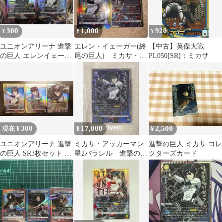
300
1,000
920
¥
¥
¥
ユニオンアリーナ 進撃
エレン・イェーガー(終
【中古】英傑大戦
の巨人 エレンイェーガ
尾の巨人) ミカサ・ア
PL050[SR]：ミカサ
ー SR ミカサ アッ
ッカーマン SR ユニオ
カーマン
ンアリーナ
300
17,000
2,500
現在 ¥
¥
¥
ユニオンアリーナ 進撃
ミカサ・アッカーマン
進撃の巨人 ミカサ コレ
の巨人 SR3枚セット リ
星2パラレル 進撃の巨
クターズカード
ヴァイ、ミカサ
人