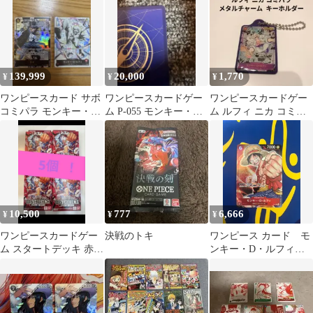
全てあり
139,999
20,000
1,770
¥
¥
¥
ワンピースカード サボ
ワンピースカードゲー
ワンピースカードゲー
コミパラ モンキー・
ム P-055 モンキー・
ム ルフィ ニカ コミパ
D・ルフィ セット
D・ルフィ パラレル プ
ラ メタルチャーム キ
ロモ
ーホルダー
10,500
777
6,666
¥
¥
¥
ワンピースカードゲー
決戦のトキ
ワンピース カード モ
ム スタートデッキ 赤い
ンキー・D・ルフィ p-
モンキー・D・ルフィ 5
001 プロモ
個セット