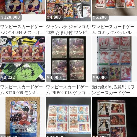
120,000
4,900
5,200
¥
¥
¥
ワンピースカードゲー
ジャンパラ ジャンコミ
ワンピースカードゲー
ムOP14-084 ミス・オー
13枚 おまけ付 ワンピー
ム コミックパラレル 7
ルサンデー SP 2枚セッ
ス ハンターハンター ス
枚セット
ト
パイ
2,222
4,000
9,000
¥
¥
¥
ワンピースカードゲー
ワンピースカードゲー
受け継がれる意思【ワ
ム ST10-006 モンキ
ム PRB02-013 ゲッコ
ンピースカードゲー
ー・D・ルフィ SR 4枚
ー・モリア パラレル
ム】 9枚セット
セット