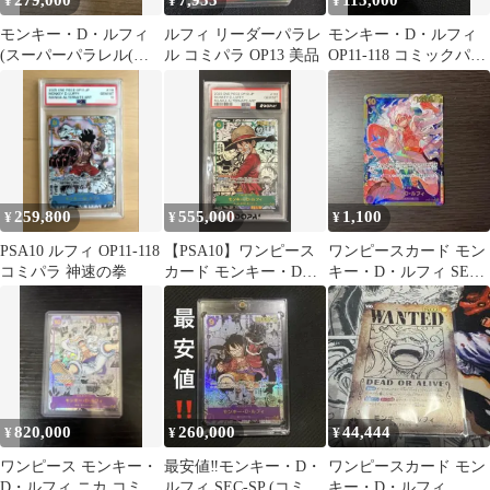
279,000
7,955
115,000
¥
¥
¥
モンキー・D・ルフィ
ルフィ リーダーパラレ
モンキー・D・ルフィ
(スーパーパラレル(コ
ル コミパラ OP13 美品
OP11-118 コミックパラ
ミパラ)) OP13-118
レル
259,800
555,000
1,100
¥
¥
¥
PSA10 ルフィ OP11-118
【PSA10】ワンピース
ワンピースカード モン
コミパラ 神速の拳
カード モンキー・D・
キー・D・ルフィ SEC
ルフィ コミパラ 受け継
OP05-119
がれる意思
820,000
260,000
44,444
¥
¥
¥
ワンピース モンキー・
最安値‼️モンキー・D・
ワンピースカード モン
D・ルフィ ニカ コミパ
ルフィ SEC-SP (コミパ
キー・D・ルフィ ニ