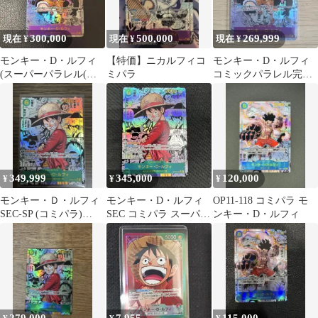
300,000
500,000
269,999
現在 ¥
現在 ¥
現在 ¥
モンキー・D・ルフィ
【特価】ニカルフィコ
モンキー・D・ルフィ
(スーパーパラレル(コ
ミパラ
コミックパラレル完美
ミパラ)) OP09-119
品
349,999
345,000
120,000
¥
¥
¥
モンキー・Ｄ・ルフィ
モンキー・D・ルフィ
OP11-118 コミパラ モ
SEC-SP (コミパラ)
SEC コミパラ スーパー
ンキー・D・ルフィ
[OP13-118]
パラレル OP13-118