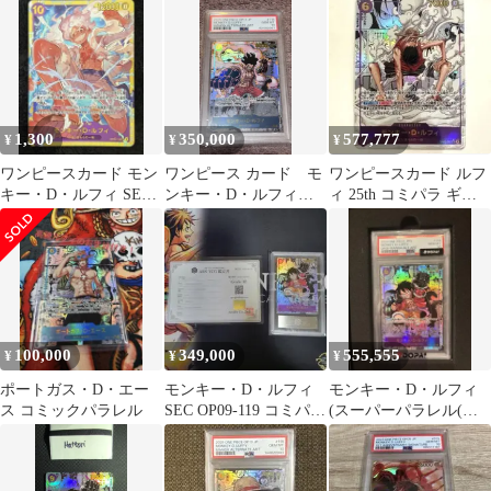
き
ク版 コミパラ
1,300
350,000
577,777
¥
¥
¥
ワンピースカード モン
ワンピース カード モ
ワンピースカード ルフ
キー・D・ルフィ SEC
ンキー・D・ルフィ
ィ 25th コミパラ ギア2
OP05-119②
#118 GEM MT 10 コミ
EB02-061
パラ
100,000
349,000
555,555
¥
¥
¥
ポートガス・D・エー
モンキー・D・ルフィ
モンキー・D・ルフィ
ス コミックパラレル
SEC OP09-119 コミパラ
(スーパーパラレル(コ
ARS10
ミパラ)) OP09-119