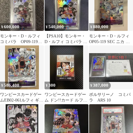
600,000
540,000
880,000
¥
¥
¥
モンキー・D・ルフィ
【PSA10】モンキー・
モンキー・D・ルフィ
コミパラ OP09-119
D・ルフィ コミパラ ス
OP05-119 SEC ニカ コ
psa10
ーパーパラレル 新た
ミパラ
なる皇帝
586,400
300
387,000
¥
¥
¥
ワンピースカードゲー
ワンピースカードゲー
ボルサリーノ コミパ
ムEB02-061ルフィ ギア
ム ドン!!カード ルフィ
ラ ARS 10
2 コミックパラレル コ
黄金の鐘を鳴らすんだ
ミパラ
空島 1枚