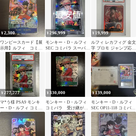
2,300
296,999
19,999
¥
¥
¥
ワンピースカード【展
モンキー・D・ルフィ
ルフィ レカフィグ 金文
示用】ルフィ コミパ
SEC コミパラ スーパー
字 プロモ ジャンプ応募
ラ
パラレル OP13-118
者全員 コミパラ psa
277,777
330,000
139,000
¥
¥
¥
マ*う様 PSA9 モンキ
モンキー・D・ルフィ
モンキー・D・ルフィ
ー・D・ルフィ コミパ
コミパラ 受け継がれ
SEC OP11-118 コミパラ
ラ OP13-118 ワンピー
る意思 op13-118
ARS9
ス