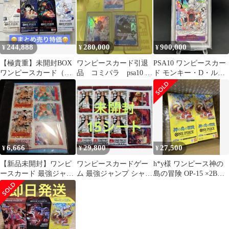
ト) OP13-118 ワンピー
スカードゲーム ワンピ
244,888
280,000
900,000
¥
¥
¥
【極貴重】未開封BOX
ワンピースカード引退
PSA10 ワンピースカー
ワンピースカード（新
品 コミパラ psa10 未
ド モンキー・D・ルフ
時代・双璧・ロマン
開封パックなどなど
ィ ギア2 コミックパラ
ス・メモリアル）
レル コミパラ MANGA
ART EB02/061P2 エク
ストラブースター
Anime 25th collection
6,666
29,800
27,500
¥
¥
¥
【新品未開封】ワンピ
ワンピースカードゲー
h*y様 ワンピース神の
ースカード 最強ジャン
ム 最強ジャンプ シャン
島の冒険 OP-15 ×2BOX
プ 付録 エース コミパ
クス コミパラ パラレル
セット完全新品未開
ラ ミニカード
③
封・テ