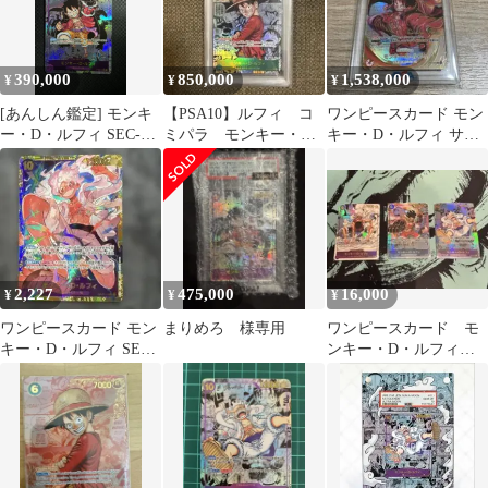
390,000
850,000
1,538,000
¥
¥
¥
[あんしん鑑定] モンキ
【PSA10】ルフィ コ
ワンピースカード モン
ー・D・ルフィ SEC-SP
ミパラ モンキー・
キー・D・ルフィ サイ
(コミパラ)
D・ルフィ #118
ン入りPSA10
2,227
475,000
16,000
¥
¥
¥
ワンピースカード モン
まりめろ 様専用
ワンピースカード モ
キー・D・ルフィ SEC
ンキー・D・ルフィ
パラレル
コミパラ 3枚セット
観賞用