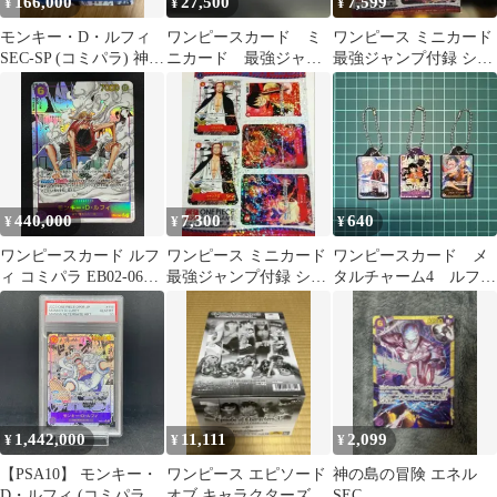
166,000
27,500
7,599
¥
¥
¥
モンキー・D・ルフィ
ワンピースカード ミ
ワンピース ミニカード
SEC-SP (コミパラ) 神速
ニカード 最強ジャン
最強ジャンプ付録 シャ
の拳
プ コミパラ Vol.2 付
ンクス コミパラ 新品・
録
未開封
440,000
7,300
640
¥
¥
¥
ワンピースカード ルフ
ワンピース ミニカード
ワンピースカード メ
ィ コミパラ EB02-061
最強ジャンプ付録 シャ
タルチャーム4 ルフ
ギア2
ンクス コミパラ １シー
ィ レイリー サン
ト
ジ ガチャガチャ
1,442,000
11,111
2,099
¥
¥
¥
【PSA10】 モンキー・
ワンピース エピソード
神の島の冒険 エネル
D・ルフィ (コミパラ/
オブ キャラクターズ3
SEC