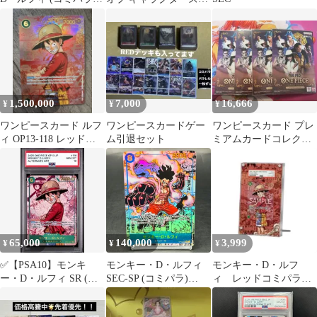
漫画背景) [SEC]
コミパラ SEC SCR
{OP05-119} 1枚
1,500,000
7,000
16,666
¥
¥
¥
ワンピースカード ルフ
ワンピースカードゲー
ワンピースカード プレ
ィ OP13-118 レッドコ
ム引退セット
ミアムカードコレクシ
ミパラ
ョン バロックワークス
限定品 未開封
65,000
140,000
3,999
¥
¥
¥
✅【PSA10】モンキ
モンキー・D・ルフィ
モンキー・D・ルフ
ー・D・ルフィ SR (コ
SEC-SP (コミパラ)
ィ レッドコミパラ専
ミパラ/スーパーパラレ
[OP11-118](ブースター
用ディスプレイフレー
ル/オルタナティブアー
パック「神速の拳」)
ム