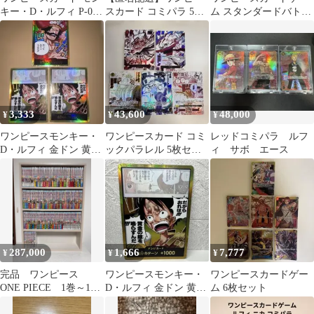
キー・D・ルフィ P-001
スカード コミパラ 5枚
ム スタンダードバトル
プロモカード
【観賞用】
パックVol.16 未開封 大
会限定品
3,333
43,600
48,000
¥
¥
¥
ワンピースモンキー・
ワンピースカード コミ
レッドコミパラ ルフ
D・ルフィ 金ドン 黄金
ックパラレル 5枚セッ
ィ サボ エース
の鐘 神の島の冒険
ト
287,000
1,666
7,777
¥
¥
¥
完品 ワンピース
ワンピースモンキー・
ワンピースカードゲー
ONE PIECE 1巻～115
D・ルフィ 金ドン 黄金
ム 6枚セット
巻 全巻初版 チラシ
の鐘 神の島の冒険