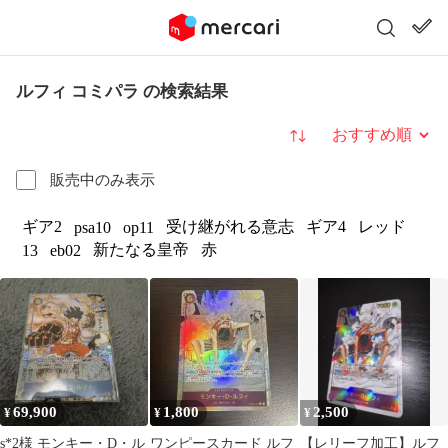
ルフィ コミパラ の検索結果
並び替え
販売中のみ表示
ギア2
受け継がれる意志
ギア4
レッド
psa10
op11
新たなる皇帝
赤
13
eb02
69,900
1,800
2,500
¥
¥
¥
s*2様 モンキー・D・ル
ワンピースカード ルフ
【レリーフ加工】ルフ