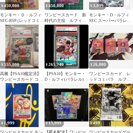
450,000
450,000
3,999
¥
¥
¥
モンキー・Ｄ・ルフィ
ワンピースカード 新
モンキー・D・ルフィ
SEC-RSP (レッドコミパ
時代の主役 ルフィ
SEC スーパーパラレル
ラ) [OP13-118]
ニカ コミパラ 最安
(コミパラ) 専用フレー
値
ム
555,000
265,740
26,000
¥
¥
¥
高騰【PSA10鑑定済】
【PSA10】モンキー・
ワンピースカード レ
ワンピースカード コミ
D・ルフィ(パラレル)
ッドコミパラ ルフ
パラ モンキー・Ｄ・ル
(スーパーパラレル)(コ
ィ サボ エース 観
フィ
ミックパラレル・コミ
賞用
パラ・漫画背景) P-SEC
OP11-118 1枚
1,999
13,999
499
¥
¥
¥
ワンピースカード モン
【匿名配送】ワンピー
ワンピースカードゲー