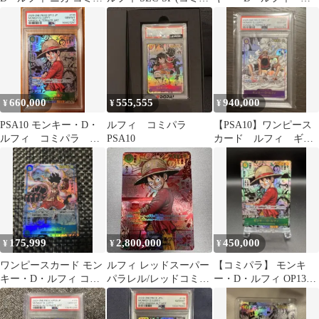
ラ
ラ)[OP09-119
カ 手配書
660,000
555,555
940,000
¥
¥
¥
PSA10 モンキー・D・
ルフィ コミパラ
【PSA10】ワンピース
ルフィ コミパラ
PSA10
カード ルフィ ギア2
OP13
コミパラ EB02-061
175,999
2,800,000
450,000
¥
¥
¥
ワンピースカード モン
ルフィ レッドスーパー
【コミパラ】 モンキ
キー・D・ルフィ コミ
パラレル/レッドコミパ
ー・D・ルフィ OP13-
パラOP11-118
ラ OP13-118
118 SEC ワンピースカ
ード