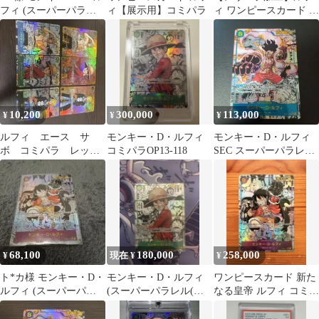
フィ (スーパーパラレ
ィ【展示用】コミパラ
ィ ワンピースカード コ
ル(コミパラ)) OP11-11
ミパラ 展示用
10,200
300,000
113,000
¥
¥
¥
ルフィ エース サ
モンキー・D・ルフィ
モンキー・D・ルフィ
ボ コミパラ レッド
コミパラOP13-118
SEC スーパーパラレル
パラレル 観賞用 盗
(コミパラ) OP11-118
難防止用 6枚
68,100
180,000
258,000
¥
現在 ¥
¥
ト*カ様 モンキー・D・
モンキー・D・ルフィ
ワンピースカード 新た
ルフィ (スーパーパラ
(スーパーパラレル(コ
なる皇帝 ルフィ コミッ
レル(コミパラ)) OP09-
ミパラ)) OP13-118
クパラレル スーパーパ
11
ラレル