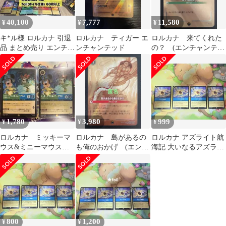
40,100
7,777
11,580
¥
¥
¥
キ*ル様 ロルカナ 引退
ロルカナ ティガー エ
ロルカナ 来てくれた
品 まとめ売り エンチャ
ンチャンテッド
の？ (エンチャンテッ
プロモ 未開封box多
ド) １枚 ※初期傷あ
数！ デ
り
1,780
3,980
999
¥
¥
¥
ロルカナ ミッキーマ
ロルカナ 島があるの
ロルカナ アズライト航
ウス&ミニーマウス
も俺のおかげ (エンチ
海記 大いなるアズライ
レジェンダリー 2枚
ャンテッド) １枚
ト コモン サファイア
foil
アクション
800
1,200
¥
¥