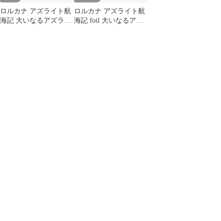
ロルカナ アズライト航
ロルカナ アズライト航
海記 大いなるアズライ
海記 foil 大いなるアズ
ト コモン サファイア
ライト コモン アクショ
アクション
ン