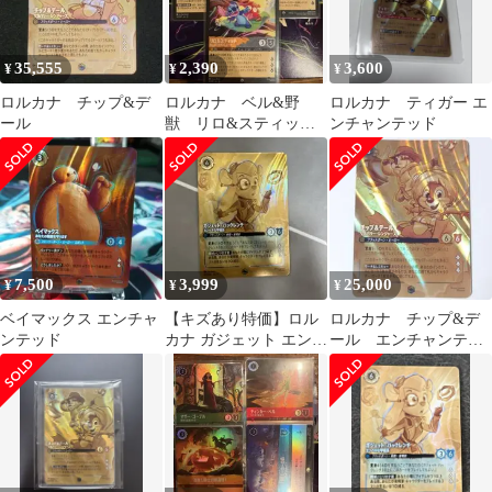
35,555
2,390
3,600
¥
¥
¥
ロルカナ チップ&デ
ロルカナ ベル&野
ロルカナ ティガー エ
ール
獣 リロ&スティッ
ンチャンテッド
チ 3枚セット スーパ
ーレア
7,500
3,999
25,000
¥
¥
¥
ベイマックス エンチャ
【キズあり特価】ロル
ロルカナ チップ&デ
ンテッド
カナ ガジェット エンチ
ール エンチャンテッ
ャンテッド
ド