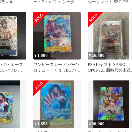
 パラレル
ー・D・ルフィ シークレ
シークレット SEC OP15
ット SEC パラレル EB02
119
1,800
26,500
¥
¥
・D・エース
ワンピースカード バーソ
PSA10ヤマト SP SEC
 SEC パラレル
ロミュー・くま SEC パラ
OP01-121 新時代の主役
る意志
レル OP12-119
ワンピースカード
1,655
90,000
¥
¥