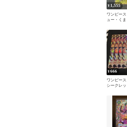
1,555
¥
ワンピース
ュー・くま S
119
666
¥
ワンピース
シークレット 
118 4枚 ②