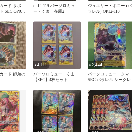
カード サボ
op12-119 バーソロミュ
ジュエリー・ボニー (パ
SEC OP07-
ー・くま 在庫2
ラレル) OP12-118
4,111
2,444
¥
¥
カード 師弟の
バーソロミュー・くま
バーソロミュー・ク
【SEC】4枚セット
SEC パラレル シークレ
トパラレル 師弟の絆
SEC