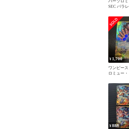
バーソロミ
SEC パラレル
1,700
¥
ワンピース
ロミュー・く
OP12-119
888
¥