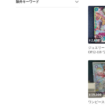
除外キーワード
ル
2,600
¥
ジュエリー・
OP12-11
19,000
¥
ワンピース