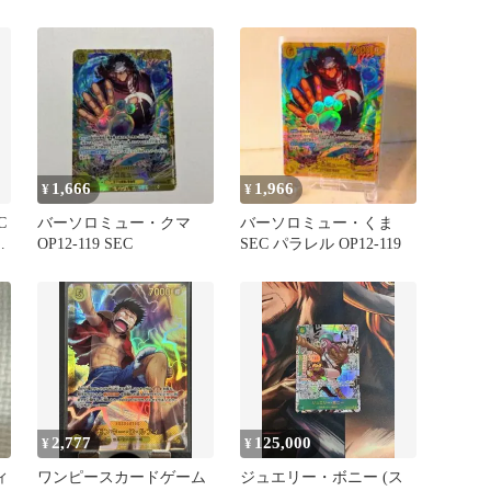
ラ)) OP12-118
1,666
1,966
¥
¥
C
バーソロミュー・クマ
バーソロミュー・くま
-
OP12-119 SEC
SEC パラレル OP12-119
2,777
125,000
¥
¥
ィ
ワンピースカードゲーム
ジュエリー・ボニー (ス