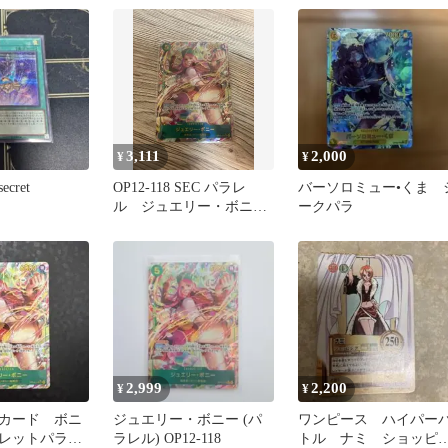
3,111
2,000
¥
¥
cret
OP12-118 SEC パラレ
バーソロミュー•くま 
ル ジュエリー・ボニ
ークパラ
ー ワンピースカード
2,999
2,200
¥
¥
カード ボニ
ジュエリー・ボニー (パ
ワンピース ハイパー
レットパラレ
ラレル) OP12-118
トル ナミ ショッピ