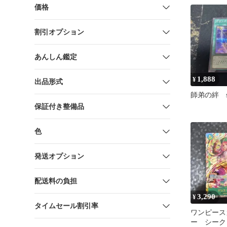
価格
割引オプション
あんしん鑑定
1,888
¥
出品形式
師弟の絆 se
保証付き整備品
色
発送オプション
配送料の負担
3,290
¥
タイムセール割引率
ワンピース
ー シーク