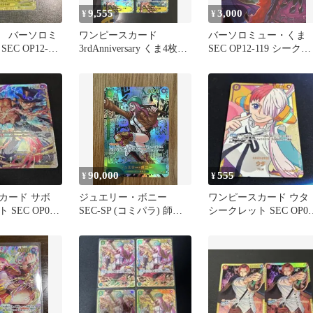
9,555
3,000
¥
¥
 バーソロミ
ワンピースカード
バーソロミュー・くま
EC OP12-
3rdAnniversary くま4枚セ
SEC OP12-119 シークレ
ット
ット 2枚
90,000
555
¥
¥
カード サボ
ジュエリー・ボニー
ワンピースカード ウタ
SEC OP07-
SEC-SP (コミパラ) 師弟
シークレット SEC OP02
の絆
120