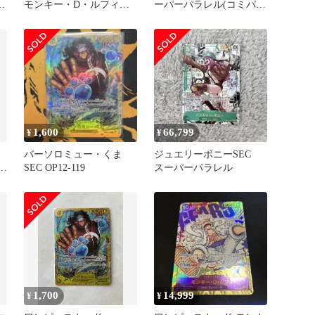
-
モンキー・D・ルフィ
ーパーパラレル(コミパ
SEC OP15-119
ラ)) OP12-118
1,600
66,799
¥
¥
バーソロミュー・くま
ジュエリーボニーSEC
SEC OP12-119
スーパーパラレル
1,700
14,999
¥
¥