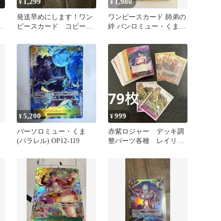
1,299
1,980
¥
¥
発送早めにします！ワン
ワンピースカード 師弟の
-
ピースカード コビー
絆 バンロミュー・くま
SEC OP11-119 4枚セット
シークレットSEC
5,200
999
¥
¥
バーソロミュー・くま
赤紫ロジャー デッキ調
(パラレル) OP12-119
整パーツ各種 レイリー
SEC 受け継がれる意志