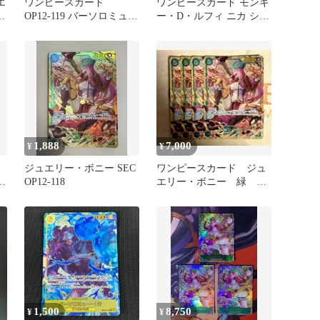
エ
ワンピースカード
ワンピースカード モンキ
-
OP12-119 バーソロミュ
ー・D・ルフィ ニカ シー
ー・くま
クレット SEC パラレル
❶
1,888
7,000
¥
¥
ジュエリー・ボニー SEC
ワンピースカード ジュ
9
OP12-118
エリー・ボニー 緑
ム
SEC OP12-118
1,500
8,750
¥
¥