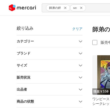
ンツにスキップ
師弟の絆
sec
絞り込み
師弟の
クリア
カテゴリー
販売
ブランド
サイズ
販売状況
出品者
550
現在 ¥
ワンピース
商品の状態
シークレット 
120