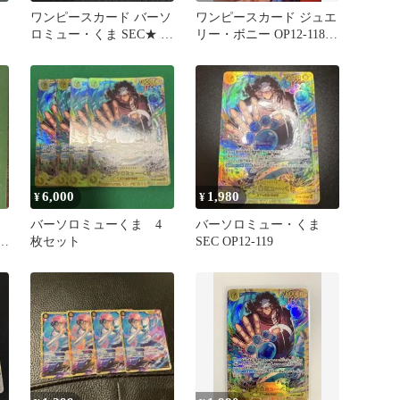
ワンピースカード バーソ
ワンピースカード ジュエ
ロミュー・くま SEC★ シ
リー・ボニー OP12-118
ークレット パラレル
SECパラレル3枚
OP12-119 師弟の絆
6,000
1,980
¥
¥
マ
バーソロミューくま 4
バーソロミュー・くま
ッ
枚セット
SEC OP12-119