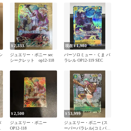
2,333
1,980
¥
現在 ¥
シ
ジュエリー・ボニー sec
バーソロミュー・くま パ
シークレット op12-118
ラレル OP12-119 SEC
2,500
53,999
¥
¥
バ
ジュエリー・ボニー
ジュエリー・ボニー (ス
ン
OP12-118
ーパーパラレル(コミパ