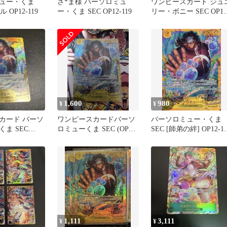
ュー・くま
さ*ま様 バーソロミュ
ワンピースカード ジュ
 OP12-119
ー・くま SEC OP12-119
リー・ボニー SEC OP12
118
1,600
980
¥
¥
カード バーソ
ワンピースカードバーソ
バーソロミュー・くま
ま SEC
ロミューくま SEC (OP12-
SEC [師弟の絆] OP12-11
119)
ワンピースカードゲー
1,111
3,111
¥
¥