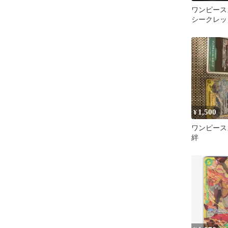
ワンピース
シークレット 
118
1,500
¥
ワンピース
絆