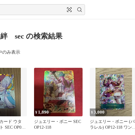
絆 sec の検索結果
中のみ表示
1,890
3,000
¥
¥
カード ウタ
ジュエリー・ボニー SEC
ジュエリー・ボニー (パ
SEC OP02-
OP12-118
ラレル) OP12-118 ワン
ースカード