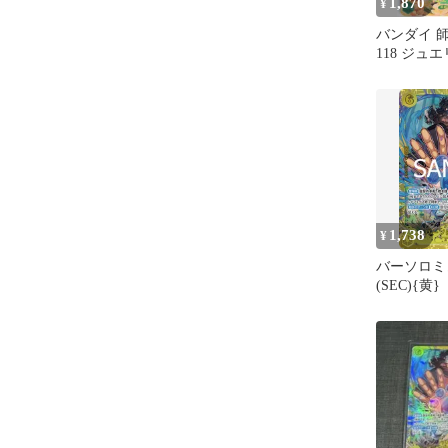
1,870
¥
バンダイ 師
118 ジュ
SEC
1,738
¥
バーソロミ
(SEC){黄}
[[OP-12
ク 師弟の絆
ト