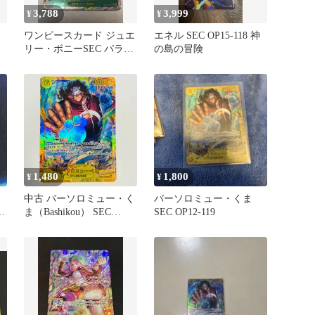
3,788
3,999
¥
¥
ワンピースカード ジュエ
エネル SEC OP15-118 神
リー・ボニーSEC パラレ
の島の冒険
ル OP12-118 師弟の絆
1,480
1,800
¥
¥
中古 バーソロミュー・く
バーソロミュー・くま
-
ま（Bashikou） SEC
SEC OP12-119
OP12-119