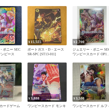
グ
15,555
2,700
¥
¥
ボニー SEC
ポートガス・D・エース
ジュエリー・ボニー SE
8 ワンピース
SR-SPC [ST13-011]
ワンピースカード OP12
118 師弟の絆
3,888
3,500
¥
¥
カードゲーム
ワンピースカード モンキ
ワンピースカード ルフ