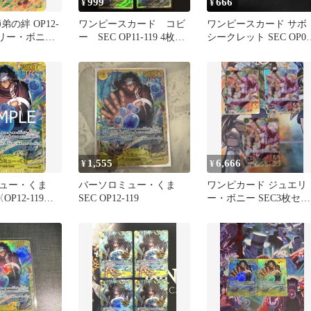
999
666
¥
¥
弟の絆 OP12-
ワンピースカード コビ
ワンピースカード サボ
エリー・ボニー
ー SEC OP11-119 4枚セ
シークレット SEC OP07
ット
118
1,555
6,666
¥
¥
ュー・くま
バーソロミュー・くま
ワンピカード ジュエリ
〈OP12-119〉
SEC OP12-119
ー・ボニー SEC3枚セッ
]ブースターパッ
ト
] シークレッ