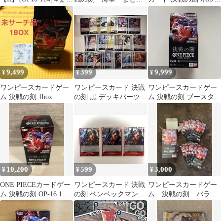
レー用 決戦の刻【OP-
売り
リーノ Rパラレル お
16】
まけ付き
9,499
399
9,999
¥
¥
¥
ワンピースカードゲー
ワンピースカード 決戦
ワンピースカードゲー
ム 決戦の刻 1box
の刻 黒 デッキパーツ R
ム 決戦の刻 ブースター
以下 4コン未満
パック 24パック
10,200
599
3,000
¥
¥
¥
ONE PIECEカードゲー
ワンピースカード 決戦
ワンピースカードゲー
ム 決戦の刻 OP-16 1ボ
の刻 ベンベックマン
ム 決戦の刻 バラパ
ックス
×3
ック 11パック 箱付
き