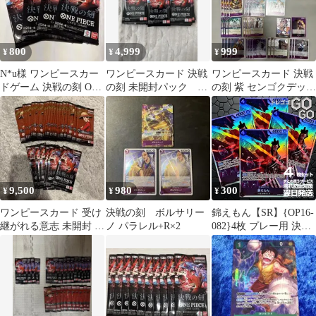
800
4,999
999
¥
¥
¥
N*u様 ワンピースカー
ワンピースカード 決戦
ワンピースカード 決戦
ドゲーム 決戦の刻 OP-
の刻 未開封パック バ
の刻 紫 センゴクデッキ
16 4パック
ラ24パック
パーツ 海軍
9,500
980
300
¥
¥
¥
ワンピースカード 受け
決戦の刻 ボルサリー
錦えもん【SR】{OP16-
継がれる意志 未開封 22
ノ パラレル+R×2
082}4枚 プレー用 決戦
パック 決戦の刻 6パ
の刻【OP-16】
ック