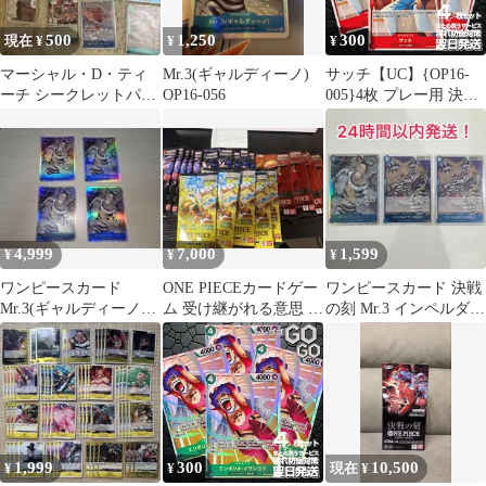
500
1,250
300
現在 ¥
¥
¥
マーシャル・D・ティ
Mr.3(ギャルディーノ)
サッチ【UC】{OP16-
ーチ シークレットパラ
OP16-056
005}4枚 プレー用 決戦
レル シクパラ 決戦の
の刻【OP-16】
刻
4,999
7,000
1,599
¥
¥
¥
ワンピースカード
ONE PIECEカードゲー
ワンピースカード 決戦
Mr.3(ギャルディーノ)
ム 受け継がれる意思 神
の刻 Mr.3 インペルダウ
SR OP16 ４枚セット
の島の冒険 蒼海 決戦の
ンの囚人 デッキパーツ
刻
1,999
300
10,500
¥
¥
現在 ¥