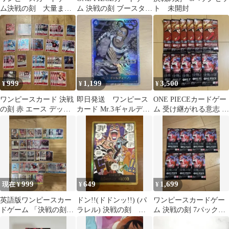
ム決戦の刻 大量まと
ム 決戦の刻 ブースター
ト 未開封
め売り
パック OP-16
999
1,199
3,500
¥
¥
¥
ワンピースカード 決戦
即日発送 ワンピース
ONE PIECEカードゲー
の刻 赤 エース デッキ
カード Mr.3ギャルディ
ム 受け継がれる意志 決
パーツ
ーノOP16-056 SR
戦の刻 バラパックまと
め売り
999
649
1,699
現在 ¥
¥
¥
英語版ワンピースカー
ドン!!(ドドンッ!!) (パ
ワンピースカードゲー
ドゲーム 「決戦の刻」
ラレル) 決戦の刻 金
ム 決戦の刻 7パックセ
72枚まとめ売り
ドン ドンカード
ット