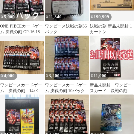
5,000
11,340
199,999
¥
¥
¥
ONE PIECEカードゲー
ワンピース決戦の刻36
決戦の刻 新品未開封 1
ム 決戦の刻 OP-16 18パ
パック
カートン
ック
4,000
3,200
11,000
¥
¥
¥
ワンピースカードゲー
ワンピースカードゲー
新品未開封 ワンピー
ム 決戦の刻 14パッ
ム 決戦の刻 10パックセ
スカード 決戦の刻
ク 未開封
ット
1BOX 24パック テー
プカットのみ