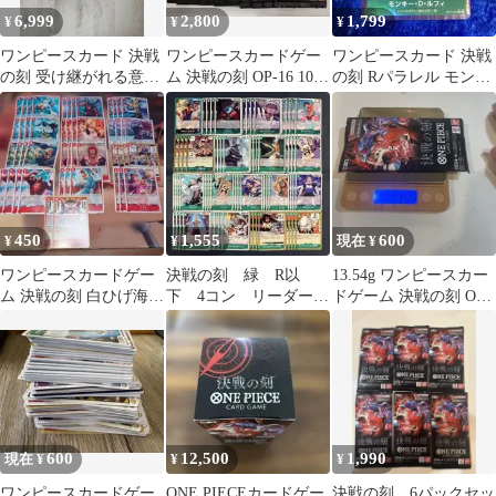
6,999
2,800
1,799
¥
¥
¥
ワンピースカード 決戦
ワンピースカードゲー
ワンピースカード 決戦
の刻 受け継がれる意志
ム 決戦の刻 OP-16 10パ
の刻 Rパラレル モンキ
計24パック
ック
ー・D・ルフィ OP16-
034
450
1,555
600
¥
¥
現在 ¥
ワンピースカードゲー
決戦の刻 緑 R以
13.54g ワンピースカー
ム 決戦の刻 白ひげ海賊
下 4コン リーダーカ
ドゲーム 決戦の刻 OP-
団 デッキパーツセット
ード付き
16 1パック
600
12,500
1,990
現在 ¥
¥
¥
ワンピースカードゲー
ONE PIECEカードゲー
決戦の刻 6パックセッ