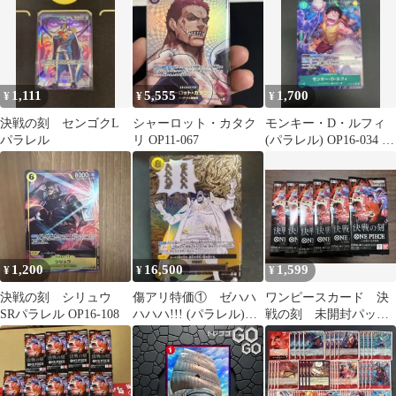
1,111
5,555
1,700
¥
¥
¥
決戦の刻 センゴクL
シャーロット・カタク
モンキー・D・ルフィ
パラレル
リ OP11-067
(パラレル) OP16-034 決
戦の刻 ワンピース
1,200
16,500
1,599
¥
¥
¥
決戦の刻 シリュウ
傷アリ特価① ゼハハ
ワンピースカード 決
SRパラレル OP16-108
ハハハ!!! (パラレル)
戦の刻 未開封パッ
OP16-116
ク 6パック onepiece
card