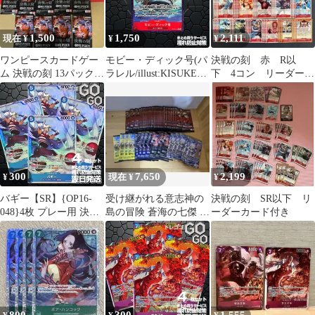
1,500
1,750
2,111
現在 ¥
¥
¥
ワンピースカードゲー
モビー・ディック号(パ
決戦の刻 赤 R以
ム 決戦の刻 13パックセ
ラレル/illust:KISUKE)
下 4コン リーダーカ
ット
【R/P】{OP16-021} 1枚
ード付き
プレー用 決戦の刻
【OP-16】1
300
7,650
2,199
¥
現在 ¥
¥
バギー【SR】{OP16-
受け継がれる意志神の
決戦の刻 SR以下 リ
048}4枚 プレー用 決戦
島の冒険 蒼海の七傑 決
ーダーカード付き
の刻【OP-16】
戦の刻
EGGHEADCRISIS