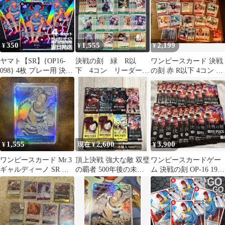
350
1,555
2,199
¥
¥
¥
ヤマト【SR】{OP16-
決戦の刻 緑 R以
ワンピースカード 決戦
098} 4枚 プレー用 決戦
下 4コン リーダーカ
の刻 赤 R以下 4コン エ
の刻【OP-16】
ード付き ②
ース デッキパーツ
1,555
2,600
3,900
¥
現在 ¥
¥
ワンピースカード Mr.3
頂上決戦 強大な敵 双璧
ワンピースカードゲー
ギャルディーノ SR 決
の覇者 500年後の未来
ム 決戦の刻 OP-16 19パ
戦の刻 OP16-056
他3種類
ック