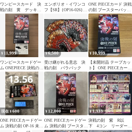
ワンピースカード 決
エンポリオ・イワンコ
ONE PIECEカード 決戦
戦の刻 黄 デッキパ
フ【SR】{OP16-026}4
の刻 ブースターパッ
ーツ
枚 プレー用 決戦の刻
ク テープ付き 未開
【OP-16】
封
11,999
6,500
10,999
¥
¥
¥
ワンピースカードゲー
受け継がれる意志 決
【未開封品 テープカッ
ム ONEPIECE 決戦の刻
戦の刻 バラパック
ト】 ONE PIECEカード
1BOX
ゲーム 決戦の刻
600
12,000
1,333
現在 ¥
¥
¥
ONE PIECEカードゲー
ONE PIECEカードゲー
決戦の刻 紫 R以
ム 決戦の刻 OP-16 未開
ム 決戦の刻 ブースター
下 4コン リーダーカ
封パック
パック 未開封 テープ
ード付き