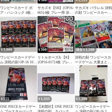
800
300
1,555
¥
¥
¥
ワンピースカード ボ
サカズキ【SR】{OP16-
サカズキ パラレル 決戦
ア・ハンコック 4枚セ
065}4枚 プレー用 決戦
の刻 ワンピースカード
ット SR 決戦の刻
の刻【OP-16】
OP16-065 SR レア
3,000
300
1,500
¥
¥
現在 ¥
ワンピースカードゲー
リトルオーズJr.【R】
決戦の刻 ワンピースカ
ム 決戦の刻 OP-16 10パ
{OP16-017}4枚 プレー
ードゲーム 大量まとめ
ック
用 決戦の刻【OP-16】
セット
555
1,333
1,200
¥
¥
¥
ONE PIECEカードゲー
【未開封】ONE PIECE
ワンピースカードゲー
ム ブースターパック 決
決戦の刻 ５パック ワ
ム 決戦の刻 OP-16 3パ