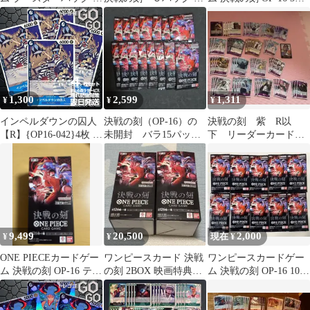
戦の刻
ンピースBANDAI
ックセット
1,300
2,599
1,311
¥
¥
¥
インペルダウンの囚人
決戦の刻（OP-16）の
決戦の刻 紫 R以
【R】{OP16-042}4枚 プ
未開封 バラ15パック
下 リーダーカード付
レー用 決戦の刻【OP-
セット
き
16】7
9,499
20,500
2,000
¥
¥
現在 ¥
ONE PIECEカードゲー
ワンピースカード 決戦
ワンピースカードゲー
ム 決戦の刻 OP-16 テッ
の刻 2BOX 映画特典セ
ム 決戦の刻 OP-16 10パ
プカットです
ット
ック