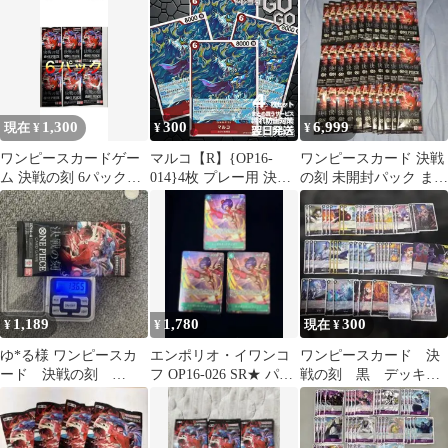
付き
1,300
300
6,999
現在 ¥
¥
¥
ワンピースカードゲー
マルコ【R】{OP16-
ワンピースカード 決戦
ム 決戦の刻 6パック未
014}4枚 プレー用 決戦
の刻 未開封パック まと
サーチ
の刻【OP-16】
め売り 33パック
1,189
1,780
300
¥
¥
現在 ¥
ゆ*る様 ワンピースカ
エンポリオ・イワンコ
ワンピースカード 決
ード 決戦の刻
フ OP16-026 SR★ パラ
戦の刻 黒 デッキパ
13.65g
レル 決戦の刻 3枚セ
ーツ R ノーマル SR
ット
約44枚