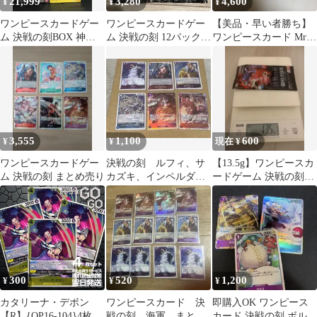
21,999
3,280
4,600
¥
¥
¥
ワンピースカードゲー
ワンピースカードゲー
【美品・早い者勝ち】
ム 決戦の刻BOX 神の
ム 決戦の刻 12パックセ
ワンピースカード Mr.3
島BOX
ット
ギャルディーノ パラ
レル)
3,555
1,100
600
¥
¥
現在 ¥
ワンピースカードゲー
決戦の刻 ルフィ、サ
【13.5g】ワンピースカ
ム 決戦の刻 まとめ売り
カズキ、インペルダウ
ードゲーム 決戦の刻
ンの囚人等
OP-16 未開封パック
300
520
1,200
¥
¥
¥
カタリーナ・デボン
ワンピースカード 決
即購入OK ワンピース
【R】{OP16-104}4枚 プ
戦の刻 海軍 まとめ
カード 決戦の刻 ボルサ