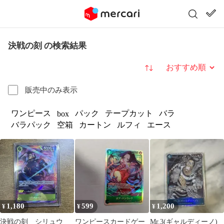
決戦の刻 の検索結果
並び替え
販売中のみ表示
ワンピース
パック
テープカット
バラ
box
バラパック
空箱
カートン
ルフィ
エース
1,180
599
1,200
¥
¥
¥
決戦の刻 シリュウ
ワンピースカードゲー
Mr.3(ギャルディーノ)