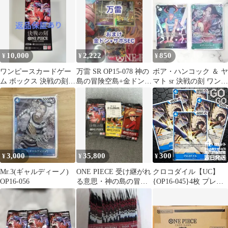
10,000
2,222
850
¥
¥
¥
ワンピースカードゲー
万雷 SR OP15-078 神の
ボア・ハンコック ＆ ヤ
ム ボックス 決戦の刻
島の冒険空島+金ドン決
マト sr 決戦の刻 ワンピ
OP-16 BOX テープカッ
戦の刻+おまけ付き
ースカード
ト
3,000
35,800
300
¥
¥
¥
Mr.3(ギャルディーノ)
ONE PIECE 受け継がれ
クロコダイル【UC】
OP16-056
る意思・神の島の冒
{OP16-045}4枚 プレー
険・決戦の刻 パック
用 決戦の刻【OP-16】
箱回収