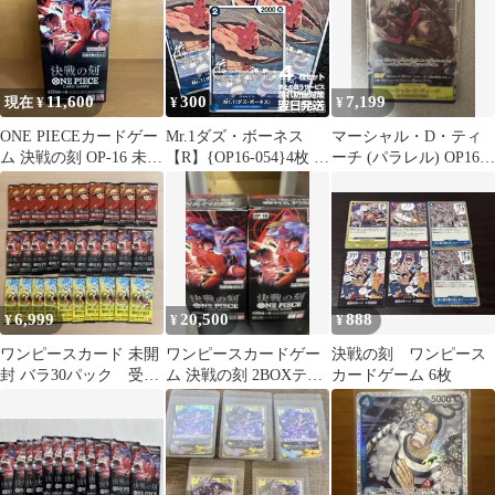
11,600
300
7,199
現在 ¥
¥
¥
ONE PIECEカードゲー
Mr.1ダズ・ボーネス
マーシャル・D・ティ
ム 決戦の刻 OP-16 未開
【R】{OP16-054}4枚 プ
ーチ (パラレル) OP16-
封BOX
レー用 決戦の刻【OP-
119
16】
6,999
20,500
888
¥
¥
¥
ワンピースカード 未開
ワンピースカードゲー
決戦の刻 ワンピース
封 バラ30パック 受け
ム 決戦の刻 2BOXテー
カードゲーム 6枚
継がれ意志 決戦の
プカット
刻 神の島の冒険