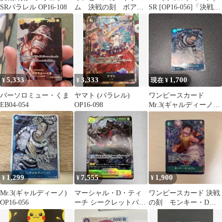
SRパラレル OP16-108
ム 決戦の刻 ボア・
SR [OP16-056]「決戦の
ハンコック SR
刻」
5,333
3,333
1,700
¥
¥
現在 ¥
バーソロミュー・くま
ヤマト (パラレル)
ワンピースカード
EB04-054
OP16-098
Mr.3(ギャルディーノ)
(パラレル) OP16-056
1,299
7,555
1,900
¥
¥
¥
Mr.3(ギャルディーノ)
マーシャル・D・ティ
ワンピースカード 決戦
OP16-056
ーチ シークレットパラ
の刻 モンキー・D・
レル シクパラ 決戦の
ルフィ OP16-034 レア
刻
パラレル