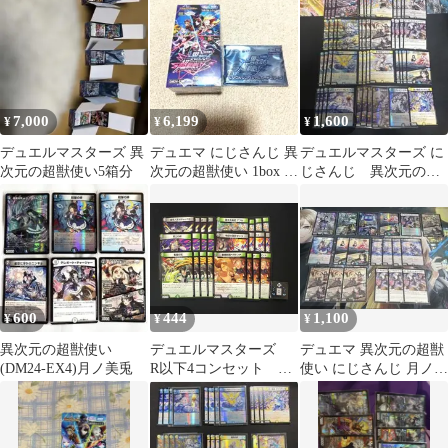
使い
カードスリーブ
7,000
6,199
1,600
¥
¥
¥
デュエルマスターズ 異
デュエマ にじさんじ 異
デュエルマスターズ に
次元の超獣使い5箱分
次元の超獣使い 1box シ
じさんじ 異次元の超
ュリンク有り スリー
獣使い 女性 Vtuber
ブ付き
まとめ
600
444
1,100
¥
¥
¥
異次元の超獣使い
デュエルマスターズ
デュエマ 異次元の超獣
(DM24-EX4)月ノ美兎
R以下4コンセット に
使い にじさんじ 月ノ美
じさんじ 花畑チャイ
兎
カ（DM24EX4）【合計
24枚】