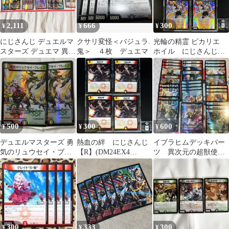
2,111
666
300
¥
¥
¥
にじさんじ デュエルマ
クサリ変怪＜バジュラ.
光輪の精霊 ピカリエ
スターズ デュエマ 異次
鬼＞ ４枚 デュエマ
ホイル にじさんじ
元の超獣使い 壱百満天
【C】(DM24EX4
原サロメ
PR42/PR60)《光》【4
枚】
500
300
600
¥
¥
¥
デュエルマスターズ 勇
熱血の絆 にじさんじ
イブラヒムデッキパー
気のリュウセイ・ブレ
【R】(DM24EX4
ツ 異次元の超獣使
イブ
51/100)《光/火》【4
い デュエルマスター
枚】
ズ にじさんじ
300
333
300
¥
¥
¥