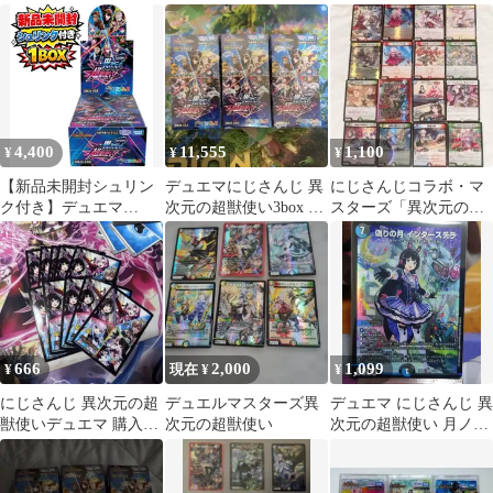
ク・ライフ VR
元の超獣使い
ュリンク付き 2BOX
4,400
11,555
1,100
¥
¥
¥
【新品未開封シュリン
デュエマにじさんじ 異
にじさんじコラボ・マ
ク付き】デュエマ
次元の超獣使い3box シ
スターズ「異次元の超
DM24-EX4 にじさんじ
ュリンク付き
獣使い」 16枚
異次元の超獣使い BOX
666
2,000
1,099
¥
現在 ¥
¥
にじさんじ 異次元の超
デュエルマスターズ異
デュエマ にじさんじ 異
獣使いデュエマ 購入特
次元の超獣使い
次元の超獣使い 月ノ美
典 スリーブ 10枚
兎 SR 偽りの月 インタ
ーステラ