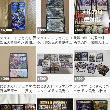
売品
の月 インターステラ
DM24-EX4 「にじさん
じコラボ・マスターズ
異次元の超獣使い」
【ポスト投函】
6,000
999
666
¥
¥
¥
デュエマ にじさんじ 異
デュエマ にじさんじコ
跳躍の絆 幻双の絆
次元の超獣使い 未開封
ラボ 異次元の超獣使い
勇気の絆 審問の絆
1box シュリンク付
ボックス購入特典 ス
彼方の絆 各4枚ぬ
リーブ
300
500
500
¥
¥
¥
にじさんじ デュエマ 壱
にじさんじ デュエルマ
デュエマ にじさんじコ
百満天原サロメ 異次元
スターズ 月ノ美兎 フレ
ラボ 月ノ美兎 12枚セッ
の超獣使い
ンEルスタリオ 壱百満
ト
天原サロメ