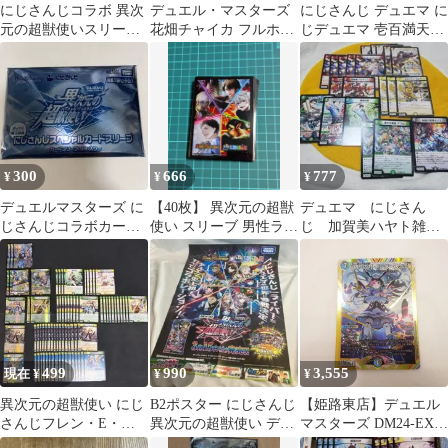
にじさんじコラボ 異次
デュエル・マスターズ
にじさんじ デュエマ に
元の超獣使いスリーブ
花畑チャイカ フルホイ
じデュエマ 壱百満天原
女性ライバー 2種類 40
ル フルコン
サロメ
枚ずつ ①
300
666
777
¥
¥
¥
デュエルマスターズ に
【40枚】 異次元の超獣
デュエマ にじさん
じさんじコラボカード
使い スリーブ 男性ライ
じ 加賀美ハヤト雑キ
スリーブ
バー 顔アップ BOX特
ープ セット
典
499
990
3,555
現在 ¥
¥
¥
異次元の超獣使い にじ
B2ポスター にじさんじ
【姫路東店】デュエル
さんじフレン・E・ル
異次元の超獣使い デュ
マスターズ DM24-EX4-
スタリオ デュエマ
エルマスターズ 販促 非
秘5 スーパーレア 偽り