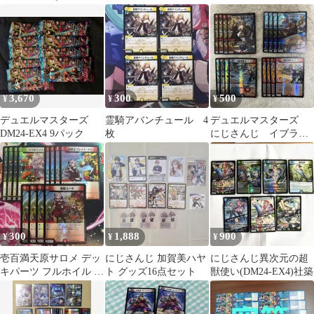
獣使い フレン サロ
メ まとめ
3,670
300
500
¥
¥
¥
デュエルマスターズ
霊騎アバンチュール 4
デュエルマスターズ
DM24-EX4 9パック
枚
にじさんじ イブラヒ
ム ホイル セット
300
1,888
900
¥
¥
¥
壱百満天原サロメ デッ
にじさんじ 加賀美ハヤ
にじさんじ異次元の超
キパーツ フルホイル 12
ト グッズ16点セット
獣使い(DM24-EX4)社築
枚 ブレイズクロー 等