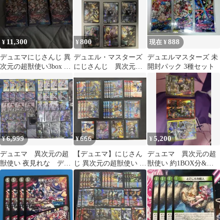
11,300
800
888
¥
¥
現在 ¥
デュエマにじさんじ 異
デュエル・マスターズ
デュエルマスターズ 未
次元の超獣使い3box シ
にじさんじ 異次元の
開封パック 3種セット
ュリンク付き
超獣使い 9枚セット
6,999
666
5,200
¥
¥
¥
デュエマ 異次元の超
【デュエマ】にじさん
デュエマ 異次元の超
獣使い 夜見れな デッ
じ 異次元の超獣使い イ
獣使い 約1BOX分&特
キパーツ38枚
ブラヒム デッキパーツ
典スリーブ3袋
ホイルレア