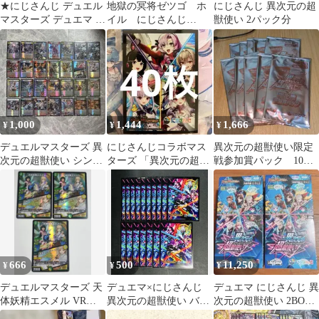
★にじさんじ デュエル
地獄の冥将ゼツゴ ホ
にじさんじ 異次元の超
マスターズ デュエマ 異
イル にじさんじ
獣使い 2パック分
次元の超獣使い 社築
【C】(DM24EX4
PR48/PR60)《闇》【4
枚】
1,000
1,444
1,666
¥
¥
¥
デュエルマスターズ 異
にじさんじコラボマス
異次元の超獣使い限定
次元の超獣使い シング
ターズ 「異次元の超獣
戦参加賞パック 10パ
ルカードまとめ売り レ
使い」 スリーブ 開封済
ック
ア・ノーマル
み 40枚 ②
666
500
11,250
¥
¥
¥
デュエルマスターズ 天
デュエマ×にじさんじ
デュエマ にじさんじ 異
体妖精エスメル VR
異次元の超獣使い バー
次元の超獣使い 2BOX
フレン 異次元の超獣
チャル・デュエリスト
未開封 シュリンク付き