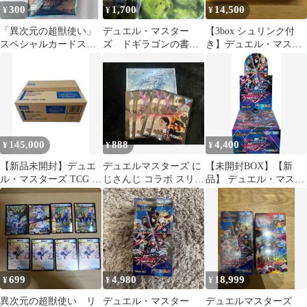
300
1,700
14,500
¥
¥
¥
「異次元の超獣使い」
デュエル・マスター
【3box シュリンク付
スペシャルカードスリ
ズ ドギラゴンの書ロ
き】デュエル・マスタ
ーブ10枚
ゴスリーブ＆異次元の
ーズ にじさんじ 異次元
超獣使い特典スリーブ
の超獣使い
145,000
888
4,400
¥
¥
¥
【新品未開封】デュエ
デュエルマスターズ に
【未開封BOX】【新
ル・マスターズ TCG 異
じさんじ コラボ スリー
品】 デュエル・マスタ
次元の超獣使い 1カー
ブ 異次元の超獣使い 10
ーズTCG にじさんじコ
トン
枚
ラボ・マスターズ 異次
元の超獣使い DM24-
EX4 BOX 佐賀
699
4,980
18,999
¥
¥
¥
異次元の超獣使い リ
デュエル・マスター
デュエルマスターズ