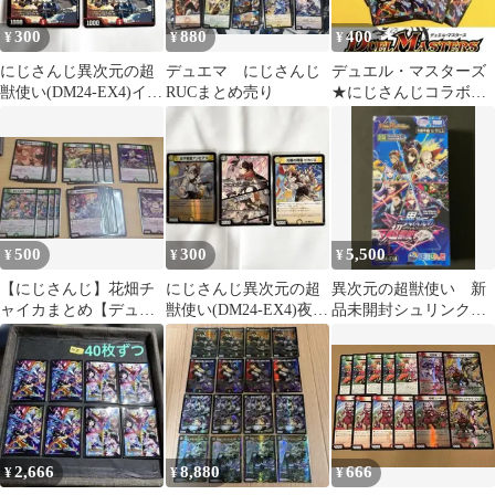
300
880
400
¥
¥
¥
にじさんじ異次元の超
デュエマ にじさんじ
デュエル・マスターズ
獣使い(DM24-EX4)イブ
RUCまとめ売り
★にじさんじコラボ★
ラヒム
異次元の超獣使い★カ
ードスリーブ
500
300
5,500
¥
¥
¥
【にじさんじ】花畑チ
にじさんじ異次元の超
異次元の超獣使い 新
ャイカまとめ【デュエ
獣使い(DM24-EX4)夜見
品未開封シュリンク付
ルマスターズ】
れな
き1BOX
2,666
8,880
666
¥
¥
¥