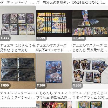
ゼ デッキパーツ ま
ズ 異次元の超獣使い
DM24-EX3 EX4 2ボッ
とめ売り
クスセット シュリンク
付き
333
599
2,480
¥
¥
¥
デュエマ にじさんじ 夜
デュエルマスターズ
デュエルマスターズ に
見れな まとめ売り
R以下4コンセット に
じさんじ 異次元の超獣
じさんじ リゼ・ヘル
使い スペシャルカー
エスタ（DM24EX4）
ドスリーブ付き
【合計24枚】
899
300
500
¥
¥
¥
デュエルマスターズ に
にじさんじ デュエマ イ
デュエマ にじさんじコ
じさんじ スペシャルカ
ブラヒム 異次元の超獣
ラボ イブラヒム 10枚セ
ードスリーブ 4点
使い
ット