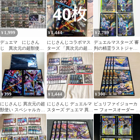
1,999
1,444
2,799
¥
¥
¥
デュエマ にじさん
にじさんじコラボマス
デュエルマスターズ 審
じ 異次元の超獣使
ターズ 「異次元の超獣
判の精霊ラストジャッ
い 社築 まとめ売
使い」 スリーブ 開封済
ジ シク SR リゼ
り SitR横浜
み 40枚 ①
異次元の超獣使い
399
1,444
300
¥
¥
¥
にじさんじ 異次元の超
にじさんじ デュエルマ
ピュリファイジョーカ
獣使い スペシャルカー
スターズ デュエマ 異次
ー フォースオーダー サ
ドスリーブ 20枚
元の超獣使い 月ノ美兎
イレンスチャージャー
各4枚