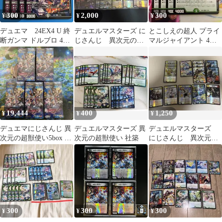
300
2,000
300
¥
¥
¥
デュエマ 24EX4 U 終
デュエルマスターズ に
とこしえの超人 プライ
断ガンマ ドルブロ 4
じさんじ 異次元の超
マルジャイアント 4枚
枚 にじさんじ
獣使い 男性 foil ま
壱百満天原サロメ
とめ 決断
19,444
400
1,250
¥
¥
¥
デュエマにじさんじ 異
デュエルマスターズ 異
デュエルマスターズ
次元の超獣使い5box シ
次元の超獣使い 社築
にじさんじ 異次元の
ュリンク付き
超獣使い ホイル ま
とめ売り 全56枚
300
300
300
¥
¥
¥