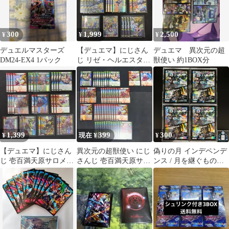
300
1,999
2,500
¥
¥
¥
デュエルマスターズ
【デュエマ】にじさん
デュエマ 異次元の超
DM24-EX4 1パック
じ リゼ・ヘルエスタデ
獣使い 約1BOX分
ッキパーツ ホイルレア
あり
1,399
399
300
¥
現在 ¥
¥
【デュエマ】にじさん
異次元の超獣使い にじ
偽りの月 インデペンデ
じ 壱百満天原サロメデ
さんじ 壱百満天原サロ
ンス / 月を継ぐもの
ッキパーツ／ミリオン
メ デュエマ
にじさんじ【VR】
ブレイブカイザー
(DM24EX4 34/100)《水/
闇》【4枚】