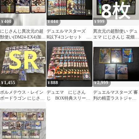
400
444
999
¥
¥
¥
にじさんじ異次元の超
デュエルマスターズ
異次元の超獣使い デュ
獣使い(DM24-EX4)加賀
R以下4コンセット に
エマ にじさんじ 花畑チ
美ハヤト
じさんじ イブラヒム
ャイカ ホイル コラボ
（DM24EX4）【合計24
枚】
1,455
888
2,999
¥
¥
¥
ボルメテウス・レイン
デュエマ にじさん
デュエルマスターズ 審
ボードラゴン にじさん
じ BOX特典スリーブ
判の精霊ラストジャッ
じ 異次元の超獣使い
B【40枚】
ジ 他セット にじさんじ
加賀美
（DM24EX4）