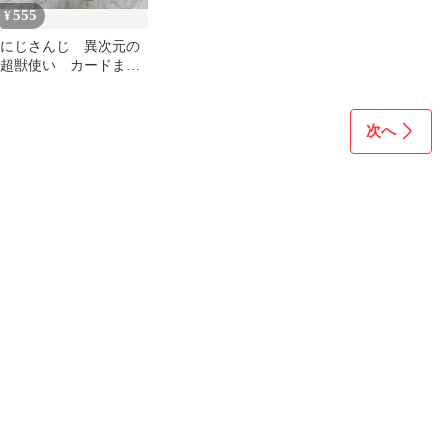
555
¥
にじさんじ 異次元の
超獣使い カードまと
め 加賀美ハヤト 葛
葉 フレン リゼ他
次へ