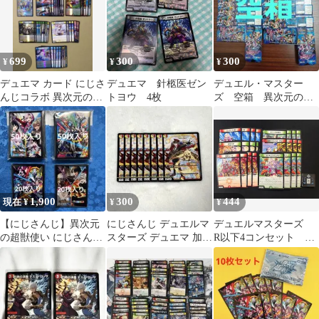
699
300
300
¥
¥
¥
デュエマ カード にじさ
デュエマ 針柩医ゼン
デュエル・マスター
んじコラボ 異次元の超
トヨウ 4枚
ズ 空箱 異次元の超
獣使い 女性ライバー48
獣使い 10箱まとめ売
枚
り
1,900
300
444
現在 ¥
¥
¥
【にじさんじ】異次元
にじさんじ デュエルマ
デュエルマスターズ
の超獣使い にじさんじ
スターズ デュエマ 加賀
R以下4コンセット に
スペシャルカードスリ
美ハヤト
じさんじ 壱百満天原
ーブ まとめ売り
サロメ（DM24EX4）
【合計24枚】