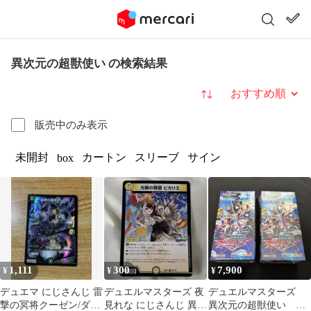
異次元の超獣使い の検索結果
並び替え
販売中のみ表示
未開封
カートン
スリーブ
サイン
box
1,111
300
7,900
¥
¥
¥
デュエマ にじさんじ 雷
デュエルマスターズ 夜
デュエルマスターズ
撃の冥将クーゼン/ダー
見れな にじさんじ 異次
異次元の超獣使い シ