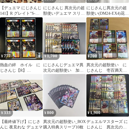
【デュエマ にじさんじ
にじさんじ 異次元の超
にじさんじ異次元の超
141】R グレイト“S-駆”
獣使いデュエマ スリー
獣使い(DM24-EX4)花畑
4枚 異次元の超獣使い
ブ 5枚 購入特典
チャイカ
777
1,700
700
¥
¥
¥
熱血の絆 ホイル に
にじさんじデュエマ異
異次元の超獣使い に
じさんじ【R】
次元の超獣使い 加賀
じさんじ 壱百満天原
(DM24EX4 PR11/PR60)
美ハヤト20枚セット+ス
サロメ セット
《光/火》【4枚】
リーブ4枚
333
800
1,900
¥
¥
¥
【最終値下げ】にじさ
異次元の超獣使い_BOX
デュエルマスターズ に
んじ 夜見れな デュエマ
購入特典スリーブ10枚
じさんじ 異次元の超