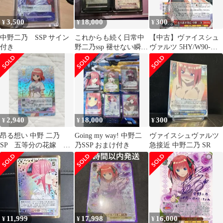
3,500
18,000
300
¥
¥
¥
中野二乃 SSP サイン
これからも続く日常中
【中古】ヴァイスシュ
付き
野二乃ssp 褪せない瞬間
ヴァルツ 5HY/W90-
中野二乃PRSP
052[RR]：走り出す恋心
中野 二乃
2,940
18,000
300
¥
¥
¥
昂る想い 中野 二乃
Going my way! 中野二
ヴァイスシュヴァルツ
SP 五等分の花嫁 カ
乃SSP おまけ付き
急接近 中野二乃 SR
ードゲーム ごとカ
ド サインカード
11,999
17,998
16,000
¥
¥
¥