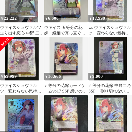
22,222
6,600
17,999
¥
¥
¥
ヴァイスシュヴァルツ
ヴァイス 五等分の花
ws ヴァイスシュヴァル
走り出す恋心 中野 二乃
嫁 繊細で真っ直ぐ 中
ツ 変わらない気持
ssp サイン 五等分の花
野 二乃(SSP)(紫箔サイ
ち 中野二乃 ssp サイ
嫁
ン入り)
ン
69,999
16,666
9,000
¥
¥
¥
ヴァイスシュヴァル
五等分の花嫁カードゲ
五等分の花嫁 中野二乃
ツ 変わらない気持
ームvol.7 SSP 想いの軌
SSP 割り切れない想
ち 中野二乃 SSP 3枚
跡 中野二乃
い
セット