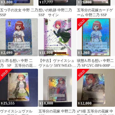
3,800
17,777
19,800
¥
¥
¥
五つ子の次女 中野 二乃
想いの軌跡 中野二乃
五等分の花嫁カードゲ
SSP
SSP サイン
ーム 中野二乃 SSP
2,099
11,000
1,360
¥
¥
¥
(1) 昂る想い 中野 二
【中古】ヴァイスシュ
状態A 昂る想い 中野二
乃 SP 五等分の花
ヴァルツ 5HY/WE43-
乃 SP GYC-BP4-008P サ
嫁 カードゲーム ご
35SP[SP]：(ホロ)君と
イン入り 五等分の花嫁
とカド サインカード
進む先 中野 二乃(竹達
カード ごとカド
彩奈紫箔押しサイン入
り)
25,555
18,000
12,000
¥
¥
¥
ヴァイスシュヴァル
五等分の花嫁 中野二乃
u*1様 五等分の花嫁 中