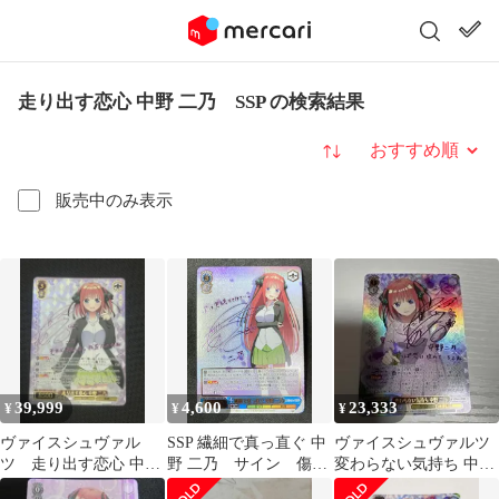
走り出す恋心 中野 二乃 SSP の検索結果
並び替え
販売中のみ表示
39,999
4,600
23,333
¥
¥
¥
ヴァイスシュヴァル
SSP 繊細で真っ直ぐ 中
ヴァイスシュヴァルツ
ツ 走り出す恋心 中野
野 二乃 サイン 傷あ
変わらない気持ち 中野
二乃 SSP サイン
り
二乃 SSP サイン