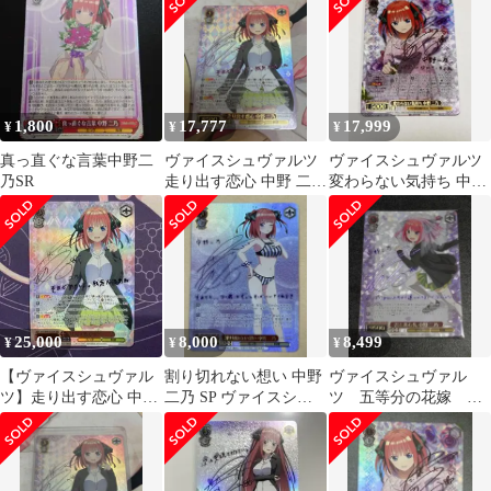
1,800
17,777
17,999
¥
¥
¥
真っ直ぐな言葉中野二
ヴァイスシュヴァルツ
ヴァイスシュヴァルツ
乃SR
走り出す恋心 中野 二乃
変わらない気持ち 中野
SSP サイン
二乃 SSP
25,000
8,000
8,499
¥
¥
¥
【ヴァイスシュヴァル
割り切れない想い 中野
ヴァイスシュヴァル
ツ】走り出す恋心 中野
二乃 SP ヴァイスシュ
ツ 五等分の花嫁 君
二乃 ssp サイン 五等
ヴァルツ
と進む先 中野二乃
分の花嫁
sp サイン