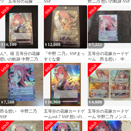
ツ 五等分の花嫁 走
SSP
野二乃 想いの軌跡 SSP
り出す恋心 中野二
乃 ssp サイン
16,100
12,000
7,222
¥
¥
¥
ん*。様 五等分の花嫁
『中野 二乃』SSPまっ
五等分の花嫁カードゲ
想いの軌跡 中野二乃
すぐな愛
ーム 昂る想い 中野
SSP
二乃 SSP
7,500
16,900
4,000
¥
¥
¥
昂る想い 中野二乃
五等分の花嫁カードゲ
五等分の花嫁カードゲ
SSP
ームvol.7 SSP 想いの軌
ーム 中野二乃 ノンスト
跡 中野二乃
ップ! SP パラレル
GYC-BP5-070P1 / RR+