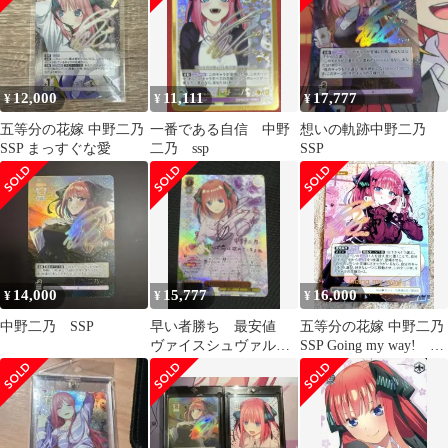
GYC-BP5-070P 2枚セッ
ト 中古 [MO-7304]
12,000
11,111
17,777
¥
¥
¥
五等分の花嫁 中野二乃
一番である自信 中野
想いの軌跡中野二乃
SSP まっすぐな愛
二乃 ssp
SSP
14,000
15,777
16,000
¥
¥
¥
中野二乃 SSP
早い者勝ち 最安値
五等分の花嫁 中野二乃
ヴァイスシュヴァルツ
SSP Going my way! お
変わらない気持ち 中野
まけ付
二乃 SSP