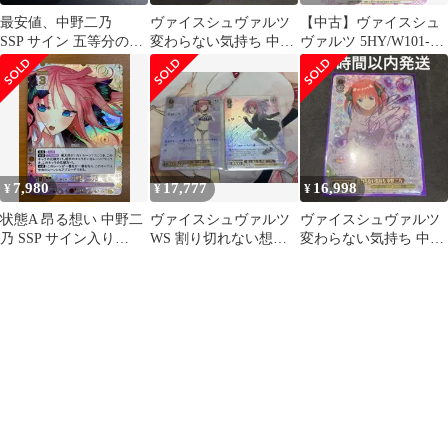
最安値、中野二乃
ヴァイスシュヴァルツ
【中古】ヴァイスシュ
SSP サイン 五等分の花
変わらない気持ち 中野
ヴァルツ 5HY/W101-
嫁 GYC-BP7-008P
二乃 SSP サイン
051SSP[SSP]：(ホロ)変
わらない気持ち 中野 二
乃(竹達彩奈紫箔押しサ
イン入り)
7,980
17,777
16,998
¥
¥
¥
状態A 昂る想い 中野二
ヴァイスシュヴァルツ
ヴァイスシュヴァルツ
乃 SSP サイン入り
WS 割り切れない想い
変わらない気持ち 中野
GYC-BP4-008P1 五等分
君と進む先 中野二乃
二乃 SSP サイン
の花嫁 ごとカド
SP サイン