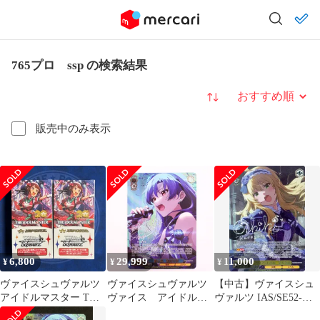
765プロ ssp の検索結果
並び替え
販売中のみ表示
6,800
29,999
11,000
¥
¥
¥
ヴァイスシュヴァルツ
ヴァイスシュヴァルツ
【中古】ヴァイスシュ
アイドルマスター THE
ヴァイス アイドルマ
ヴァルツ IAS/SE52-
iDOLM@STER 765PRO
スター 765PRO
17SSP[SSP]：(ホロ)マ