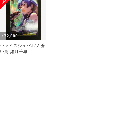
ALLSTARS 初版 新品
ALLSTARS アイマス
リオネットの心 星井美
未使用 未開封 シュリン
SP 蒼い鳥 如月 千早
希(長谷川明子ホロ箔押
ク付き 2box
SSP 箔押しサイン
しサイン入り)
32,600
¥
ヴァイスシュバルツ 蒼
い鳥 如月千早
IAS/SE52-45SSP SSPサ
インカード Weiβ
Schwarz 412