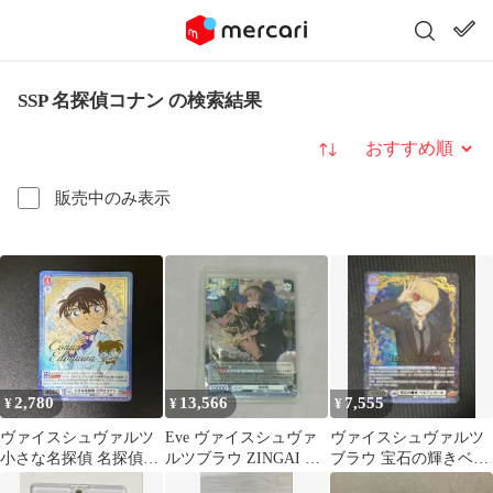
SSP 名探偵コナン の検索結果
並び替え
販売中のみ表示
2,780
13,566
7,555
¥
¥
¥
ヴァイスシュヴァルツ
Eve ヴァイスシュヴァ
ヴァイスシュヴァルツ
小さな名探偵 名探偵コ
ルツブラウ ZINGAI 弟
ブラウ 宝石の輝きベル
ナン 江戸川コナン SSP
切飛 SSP
フェゴール SSP