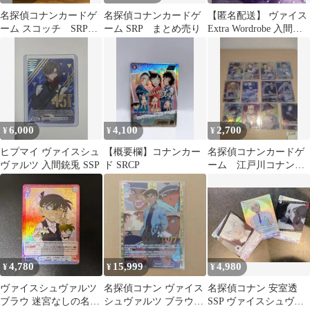
名探偵コナンカードゲ
名探偵コナンカードゲ
【匿名配送】 ヴァイス
ーム スコッチ SRP
ーム SRP まとめ売り
Extra Wordrobe 入間銃
他 SR2枚 降谷零
兎 SSP ヒプマイ
スコッチ
6,000
4,100
2,700
¥
¥
¥
ヒプマイ ヴァイスシュ
【概要欄】コナンカー
名探偵コナンカードゲ
ヴァルツ 入間銃兎 SSP
ド SRCP
ーム 江戸川コナン
等 srp sp mpセット
4,780
15,999
4,980
¥
¥
¥
ヴァイスシュヴァルツ
名探偵コナン ヴァイス
名探偵コナン 安室透
ブラウ 迷宮なしの名探
シュヴァルツ ブラウ
SSP ヴァイスシュヴァ