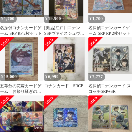
1,700
19,500
1,700
¥
¥
¥
名探偵コナンカードゲ
[美品]江戸川コナン
名探偵コナンカードゲ
ーム SRP RP 2枚セット
SSPヴァイスシュヴァ
ーム SRP RP 2枚セット
ルツブラウ 30周年プレ
ミアムパック
15,000
6,999
7,777
¥
¥
¥
五等分の花嫁カードゲ
コナンカード SRCP
名探偵コナンカード ス
ーム お祭り騒ぎの日
コッチSRP+SR
常 見つけてくれた
私 中野三玖 SSP