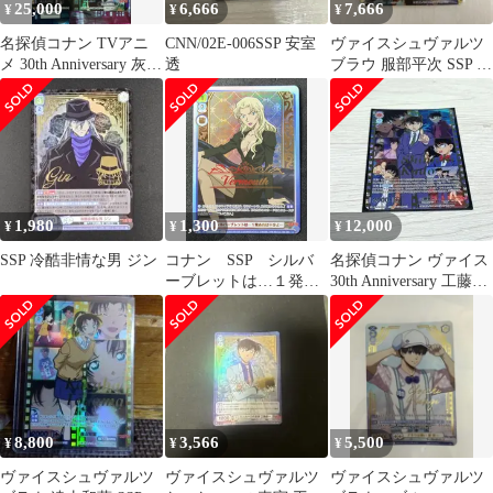
25,000
6,666
7,666
¥
¥
¥
名探偵コナン TVアニ
CNN/02E-006SSP 安室
ヴァイスシュヴァルツ
メ 30th Anniversary 灰原
透
ブラウ 服部平次 SSP 名
哀 SSP
探偵コナン
1,980
1,300
12,000
¥
¥
¥
SSP 冷酷非情な男 ジン
コナン SSP シルバ
名探偵コナン ヴァイス
ーブレットは…１発あ
30th Anniversary 工藤新
れば十分よ…
一 SSP
8,800
3,566
5,500
¥
¥
¥
ヴァイスシュヴァルツ
ヴァイスシュヴァルツ
ヴァイスシュヴァルツ