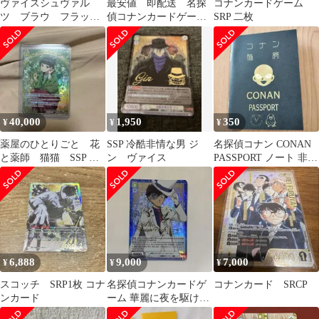
ヴァイスシュヴァル
最安値 即配送 名探
コナンカードゲーム
ツ ブラウ フラッ
偵コナンカードゲー
SRP 二枚
ト・エスカルドス &
ム スコッチ SRP
バーサーカー ssp
40,000
1,950
350
¥
¥
¥
薬屋のひとりごと 花
SSP 冷酷非情な男 ジ
名探偵コナン CONAN
と薬師 猫猫 SSP サ
ン ヴァイス
PASSPORT ノート 非売
イン 悠木碧
品
6,888
9,000
7,000
¥
¥
¥
スコッチ SRP1枚 コナ
名探偵コナンカードゲ
コナンカード SRCP
ンカード
ーム 華麗に夜を駆ける
大怪盗 怪盗キッド