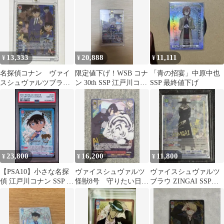
13,333
20,888
11,111
¥
¥
¥
名探偵コナン ヴァイ
限定値下げ！WSB コナ
「青の招宴」中原中也
スシュヴァルツブラ
ン 30th SSP 江戸川コナ
SSP 最終値下げ
ウ 30周年 SSP 工藤
ン
新一
23,800
16,200
11,800
¥
¥
¥
【PSA10】小さな名探
ヴァイスシュヴァルツ
ヴァイスシュヴァルツ
偵 江戸川コナン SSP ヴ
怪獣8号 守りたい日常
ブラウ ZINGAI SSPひ
ァイスシュヴァルツブ
亜白ミナ SSP
とつめ様-おもちゃ部屋
ラウ