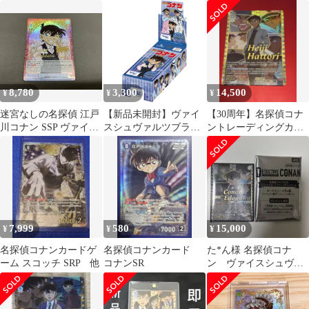
偵 江戸川コナンSSP
30th SSP 服部平次
ルツブラウ トリプル
フェイス レア
8,780
3,300
14,500
¥
¥
¥
迷宮なしの名探偵 江戸
【新品未開封】ヴァイ
【30周年】名探偵コナ
川コナン SSP ヴァイス
スシュヴァルツブラウ
ントレーディングカー
シュヴァルツブラウ
ブースターパック 名探
ド 服部SSP 他
偵コナンVol.2 1BOX
(10パック入り)
7,999
580
15,000
¥
¥
¥
名探偵コナンカードゲ
名探偵コナンカード
た*ん様 名探偵コナ
ーム スコッチ SRP 他
コナンSR
ン ヴァイスシュヴァ
ルツブラウ 江戸川コ
ナンSSP