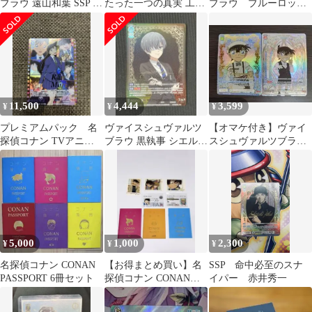
ブラウ 遠山和葉 SSP 名
たった一つの真実 工藤
ブラウ ブルーロッ
探偵コナン
新一 SSP
ク ブラウな誘い
潔 世一 SSP
11,500
4,444
3,599
¥
¥
¥
プレミアムパック 名
ヴァイスシュヴァルツ
【オマケ付き】ヴァイ
探偵コナン TVアニメ
ブラウ 黒執事 シエル
スシュヴァルツブラウ
30th Anniversary
SSP
江戸川コナン SSP BSP
セット
5,000
1,000
2,300
¥
¥
¥
名探偵コナン CONAN
【お得まとめ買い】名
SSP 命中必至のスナ
PASSPORT 6冊セット
探偵コナン CONAN
イパー 赤井秀一
PASSPORT 3冊セット➕
おまけ