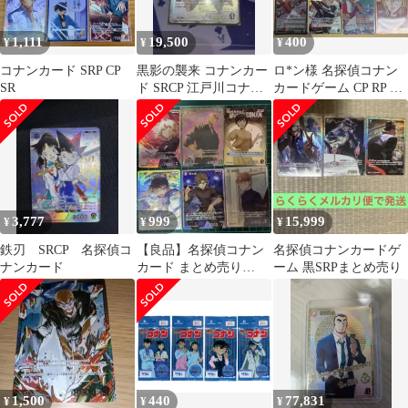
1,111
19,500
400
¥
¥
¥
コナンカード SRP CP
黒影の襲来 コナンカー
ロ*ン様 名探偵コナン
SR
ド SRCP 江戸川コナン
カードゲーム CP RP SP
少年探偵団
カード8枚セット
3,777
999
15,999
¥
¥
¥
鉄刃 SRCP 名探偵コ
【良品】名探偵コナン
名探偵コナンカードゲ
ナンカード
カード まとめ売り
ーム 黒SRPまとめ売り
SRP/SR/CP 6枚セット
コナン
1,500
440
77,831
¥
¥
¥