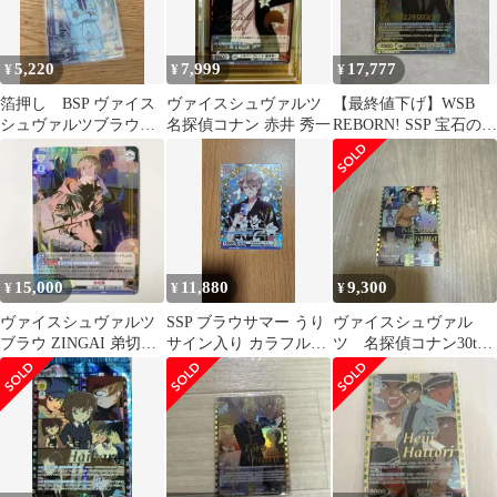
5,220
7,999
17,777
¥
¥
¥
箔押し BSP ヴァイス
ヴァイスシュヴァルツ
【最終値下げ】WSB
シュヴァルツブラウ
名探偵コナン 赤井 秀一
REBORN! SSP 宝石の輝
名探偵コナン 工藤新
き ベルフェゴール
一
15,000
11,880
9,300
¥
¥
¥
ヴァイスシュヴァルツ
SSP ブラウサマー うり
ヴァイスシュヴァル
ブラウ ZINGAI 弟切飛
サイン入り カラフルピ
ツ 名探偵コナン30th
SSP サイン
ーチ からぴち ヴァイス
遠山和葉 SSP