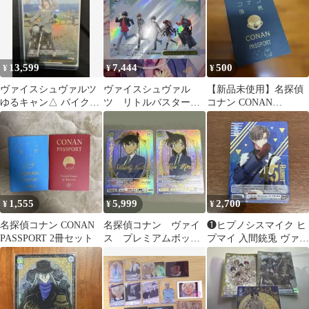
13,599
7,444
500
¥
¥
¥
ヴァイスシュヴァルツ
ヴァイスシュヴァル
【新品未使用】名探偵
ゆるキャン△ バイク乗
ツ リトルバスター
コナン CONAN
り綾乃SSP
ズ！ サイン SSP
PASSPORT ノート
1,555
5,999
2,700
¥
¥
¥
名探偵コナン CONAN
名探偵コナン ヴァイ
❶ヒプノシスマイク ヒ
PASSPORT 2冊セット
ス プレミアムボック
プマイ 入間銃兎 ヴァイ
ス 毛利蘭 工藤新
スシュヴァルツブラウ
一 ssp
SSP