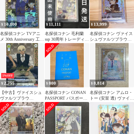
10,000
11,111
13,999
¥
¥
¥
名探偵コナン TVアニ
名探偵コナン 毛利蘭
名探偵コナン ヴァイス
メ 30th Anniversary 工藤
ssp 30周年トレーディン
シュヴァルツブラウ
新一SSP
グカード
SSP クラシカルスタイ
ル 灰原哀
5%OFF
2,755
800
8,814
¥
¥
¥
【中古】ヴァイスシュ
名探偵コナン CONAN
名探偵コナン アムロ・
ヴァルツブラウ
PASSPORT パスポート
トー (安室 透) ヴァイス
CNN/01E-
風ノート 怪盗キッド
シュヴァルツ SSP カー
010SSP[SSP]：(ホロ)こ
ド
れが僕のコードネーム
です・・・ バーボン
(金箔押し)