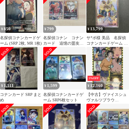
850
799
13,799
¥
¥
¥
名探偵コナンカードゲ
名探偵コナン コナン
サ*ボ様 美品 名探偵
ーム (SRP 2枚, MR 1枚)
カード 追憶の盟友
コナンカードゲーム 少
SRP SR
年探偵団 キャラクター
カードsrcp
5%OFF
1,511
1,599
12,160
¥
¥
¥
コナンカード SRP まと
名探偵コナンカードゲ
【中古】ヴァイスシュ
め
ーム SRP6枚セット
ヴァルツブラウ
CNN/02E-
031SSP[SSP]：(ホロ)遠
山和葉