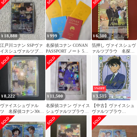
SSP 箔押し
18,880
999
6,300
¥
¥
¥
江戸川コナン SSPヴァ
名探偵コナン CONAN
箔押し ヴァイスシュヴ
イスシュヴァルツブラ
PASSPORT ノート 5
ァルツブラウ 名探偵
ウ 30周年プレミアムパ
冊 安室 赤井 キッ
コナン 安室透 SSP
ック
ド
5%OFF
8,222
11,500
3,515
¥
¥
¥
ヴァイスシュヴァル
名探偵コナン ヴァイス
【中古】ヴァイスシュ
ツ 名探偵コナン30th
シュヴァルツブラウ
ヴァルツブラウ
遠山和葉 SSP
30th SSP 毛利蘭
CNN/01E-
012SSP[SSP]：(ホロ)推
理オタク 工藤新一(金
箔押し)