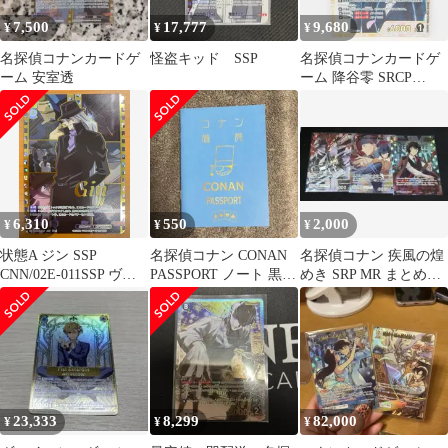
7,500
17,777
9,680
¥
¥
¥
名探偵コナンカードゲ
怪盗キッド SSP
名探偵コナンカードゲ
ーム 安室透
ーム 降谷零 SRCP
ID[1123] B10067P3 トレ
カ ∴WU5656
6,310
550
2,000
¥
¥
¥
状態A ジン SSP
名探偵コナン CONAN
名探偵コナン 疾風の煌
CNN/02E-011SSP ヴァ
PASSPORT ノート 黒羽
めき SRP MR まとめ売
イスシュヴァルツブラ
快斗
り
ウ 名探偵コナン
23,333
8,299
82,000
¥
¥
¥