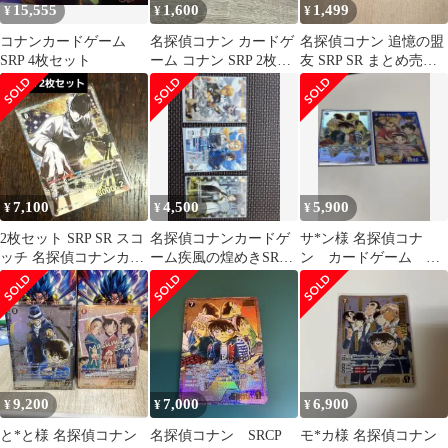
15,555
1,600
1,499
¥
¥
¥
コナンカードゲーム
名探偵コナン カードゲ
名探偵コナン 追憶の盟
SRP 4枚セット
ーム コナン SRP 2枚セ
友 SRP SR まとめ売り
ット
工藤新一
7,100
4,500
5,900
¥
¥
¥
2枚セット SRP SR スコ
名探偵コナンカードゲ
サ*ン様 名探偵コナ
ッチ 名探偵コナンカー
ーム疾風の煌めきSRP
ン カードゲーム 少
ドゲーム 追憶の盟友
MR SR RP CP まとめ売
年探偵団 SRCP
り
9,200
7,000
6,900
¥
¥
¥
と*と様 名探偵コナン
名探偵コナン SRCP
モ*カ様 名探偵コナン