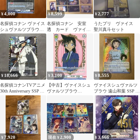
4,000
8,599
2,777
¥
¥
¥
名探偵コナン ヴァイス
名探偵コナン 安室
うたプリ ヴァイス
シュヴァルツブラウ
透 カード ヴァイス
聖川真斗セット
ジン SSP
シュヴァルツ SSP
イタジャガ その他
18,666
3,100
8,555
¥
¥
¥
名探偵コナンTVアニメ
【中古】ヴァイスシュ
ヴァイスシュヴァルツ
30th Anniversary SSP 怪
ヴァルツブラウ
ブラウ 遠山和葉 SSP 名
盗キッド
CNN/01E-
探偵コナン
013SSP[SSP]：(ホロ)一
途な想い 毛利蘭(金箔
押し)
7,920
2,900
3,666
¥
現在 ¥
¥