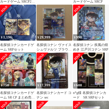
カードゲーム SRCP2枚
カードゲーム SRCP
セット
1,196
29,999
990
¥
¥
¥
名探偵コナンカードゲ
名探偵コナン ヴァイス
名探偵コナン 疾風の煌
ーム SRPセット
シュヴァルツ ブラウ
めき 江戸川コナン SRP
30th SSP 江戸川コナン
750
17,999
600
¥
¥
¥
名探偵コナンカードゲ
名探偵コナンカード コ
n*g様 名探偵コナンカ
ーム SR CP まとめ売り
ナン sec
ード SR SRPセット
西と東の大決戦