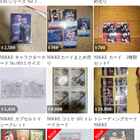
SACシリーズ Vol 3 コ
め売り
ンプリートBOX
2,500
360
700
¥
¥
¥
NIKKE キャラクターカ
NIKKEカードまとめ売
NIKKE カード 2種類
ード No.001 Lサイズ
り
セット‼️
1,450
8,888
10,000
¥
¥
¥
NIKKE カプセルトイ
NIKKE コミケ 105 トレ
トレーディングカード
シークレット
ードカード
NIKKE