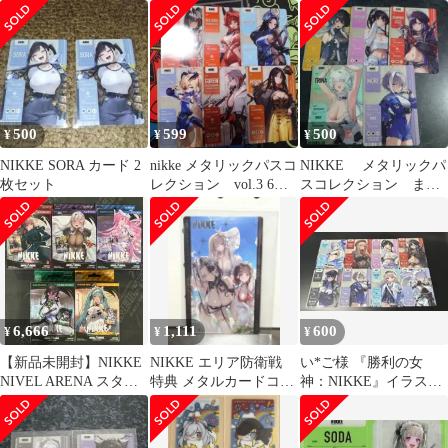
ツ sec+ サイン
500
599
500
¥
¥
¥
NIKKE SORA カード 2
nikke メタリックパスコ
NIKKE メタリックパ
枚セット
レクション vol.3 6枚
スコレクション まと
セット
め まとめ売り
6,666
1,111
600
¥
¥
¥
【新品未開封】NIKKE
NIKKE エリア防衛戦
い*ご様 『勝利の女
NIVEL ARENA スター
特典 メタルカードコレ
神：NIKKE』イラスト
ター 5種セット
クション
メタリックパスコレク
ション 8枚まと