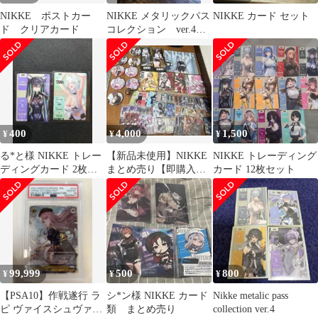
NIKKE ポストカー
NIKKE メタリックパス
NIKKE カード セット
ド クリアカード
コレクション ver.4
ソラ
400
4,000
1,500
¥
¥
¥
る*と様 NIKKE トレー
【新品未使用】NIKKE
NIKKE トレーディング
ディングカード 2枚セ
まとめ売り【即購入
カード 12枚セット
ット
可】
99,999
500
800
¥
¥
¥
【PSA10】作戦遂行 ラ
シ*ン様 NIKKE カード
Nikke metalic pass
ピ ヴァイスシュヴァル
類 まとめ売り
collection ver.4