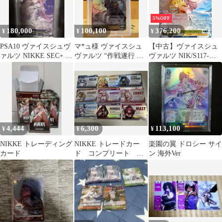
5%OFF
180,000
100,100
376,200
¥
¥
¥
PSA10 ヴァイスシュヴ
マ*ュ様 ヴァイスシュ
【中古】ヴァイスシュ
ァルツ NIKKE SEC+ 失
ヴァルツ “作戦遂行 ラ
ヴァルツ NIK/S117-
楽園 ドロシー サイ
ピ” SEC+ サイン
002EX[SEC+]：(ホロ)
ン
アニス：スパークリン
グサマー(岡咲美保金箔
押しサイン入り)
4,444
6,300
113,100
¥
¥
¥
NIKKE トレーディング
NIKKE トレードカー
楽園の翼 ドロシー サイ
カード
ド コンプリート 全
ン 海外Ver
種 C106 ニケ