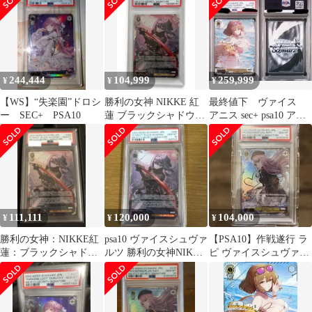
244,444
104,999
259,999
¥
¥
¥
【WS】“失楽園”ドロシ
勝利の女神 NIKKE 紅
最終値下 ヴァイス
ー SEC+ PSA10
蓮 ブラックシャドウ
アニス sec+ psa10 アニ
SEC+ psa10 ヴァイス
ス:スパークリングサマ
ー
111,111
120,000
104,000
¥
¥
¥
勝利の女神：NIKKE紅
psa10 ヴァイスシュヴァ
【PSA10】作戦遂行 ラ
蓮：ブラックシャドウ
ルツ 勝利の女神NIKKE
ピ ヴァイスシュヴァル
SEC+ PSA10
紅蓮:ブラックシャドウ
ツ sec+ サイン