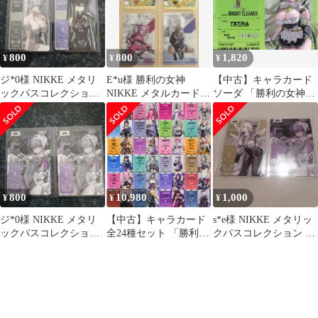
800
800
1,820
¥
¥
¥
ジ*0様 NIKKE メタリ
E*u様 勝利の女神
【中古】キャラカード
ックパスコレクション
NIKKE メタルカードコ
ソーダ 「勝利の女神：
2枚セット
レクションvol.3
NIKKE メタリックパス
コレクション」
800
10,980
1,000
¥
¥
¥
ジ*0様 NIKKE メタリ
【中古】キャラカード
s*e様 NIKKE メタリッ
ックパスコレクション
全24種セット 「勝利の
クパスコレクション 2
リバーレリオ 2枚セッ
女神：NIKKE メタリッ
枚まとめ売り
ト
クパスコレクション」