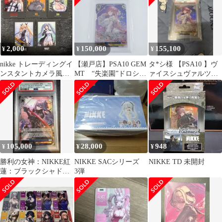
2,000
150,000
155,100
¥
¥
¥
nikke トレーディングイ
【瀬戸店】PSA10 GEM
タ*シ様 【PSA10 】ヴ
ンスタントカメラ風イ
MT “失楽園”ドロシ
ァイスシュヴァルツ
ラストカード 5種
ー サイン SEC+
NIKKE SEC+ 失楽園
NIKKE ヴァイスシュ
ド
ヴァルツ【057-1940】
105,000
28,000
948
¥
¥
¥
勝利の女神：NIKKE紅
NIKKE SACシリーズ
NIKKE TD 未開封
蓮：ブラックシャドウ
3弾
SEC+ PSA10