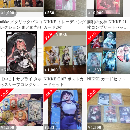
1,000
550
10,000
¥
¥
¥
nikke メタリックパスコ
NIKKE トレーディング
勝利の女神 NIKKE 21
レクション まとめ売り
カード2枚
枚コンプリートセッ
ト シークレット付き
510
1,000
1,333
¥
¥
¥
【中古】サプライ きゃ
NIKKE C107 ポストカ
NIKKE カードセット
らスリーブコレクショ
ードセット
ン マットシリーズ 勝利
の女神：NIKKE 「ココ
ア」 [No.MT2053]
1,500
333
1,500
¥
¥
¥