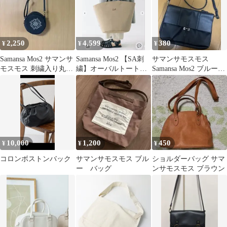
2,250
4,599
380
¥
¥
¥
Samansa Mos2 サマンサ
Samansa Mos2 【SA刺
サマンサモスモス
モスモス 刺繍入り丸型
繍】オーバルトートバ
Samansa Mos2 ブルー
ショルダーバッグ
ッグ サマンサモスモ
ショルダーバッグ 3ポ
ス
ケット
10,000
1,200
450
¥
¥
¥
コロンボストンバック
サマンサモスモス ブル
ショルダーバッグ サマ
ー バッグ
ンサモスモス ブラウン