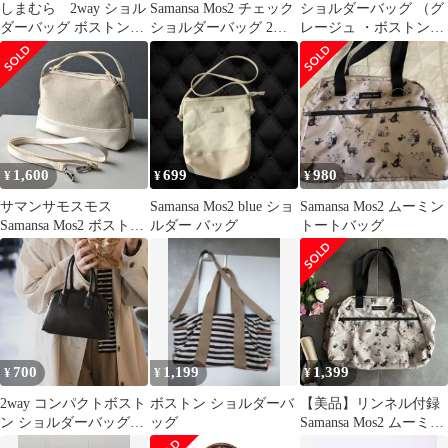
しまむら 2way ショル
Samansa Mos2 チェック
ショルダーバッグ （グ
ダーバッグ ボストン
ショルダーバッグ 2点
レージュ ・ボストン型
グレージュ
セット
・外ポケット無）
1,600
699
980
¥
¥
¥
サマンサモスモス
Samansa Mos2 blue ショ
Samansa Mos2 ムーミン
Samansa Mos2 ボストン
ルダー バッグ
トートバッグ
型 2WAY バッグ
700
1,199
1,399
¥
¥
¥
2way コンパクトボスト
ボストン ショルダーバ
【美品】リンネル付録
ン ショルダーバッグ
ッグ
Samansa Mos2 ムーミン
ブラック
ボストンバッグ