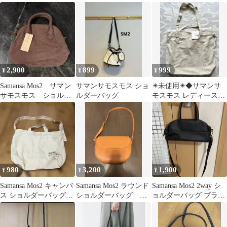
バッグ ブラック
バッグ ハンドバック
2,900
899
999
¥
¥
¥
Samansa Mos2 サマン
サマンサモスモス ショ
✴️未使用✴️◆サマンサ
サモスモス ショルダ
ルダーバッグ
モスモス レディース
ー バッグ
2WAYトートバッグ
（アイボリー）◆
980
3,200
1,900
¥
¥
¥
Samansa Mos2 キャンバ
Samansa Mos2 ラウンド
Samansa Mos2 2way シ
ス ショルダーバッグ
ショルダーバッグ ブ
ョルダーバッグ ブラッ
2way
ラウン
ク