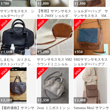
780
1,800
1,000
¥
¥
¥
サマンサモスモス シ
【専用】サマンサモス
ショルダーバッグ サ
ョルダーバッグ
モス 2WAY ショルダー
マンサモスモス SM2
バッグ ブラウン
グレー ナイロン
1,600
1,299
950
¥
¥
¥
しまむら ルミさん
サマンサモスモス SM2
SM2サマンサモスモス
ボストンバッグ ショ
ラウンドミニショルダ
ショルダーバッグブラ
ルダーバッグ
ー キャメル バッグ
ウン斜めがけ茶メルカ
リ祭までの値下げ
2,100
1,350
2,400
¥
¥
¥
【最終価格】サマンサ
2way ミニボストン シ
Samansa Mos2 サマンサ