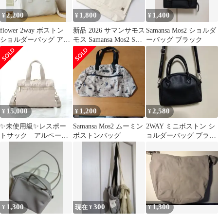
2,200
1,800
1,400
¥
¥
¥
flower 2way ボストン
新品 2026 サマンサモス
Samansa Mos2 ショルダ
ショルダーバッグ アイ
モス Samansa Mos2 SM2
ーバッグ ブラック
ボリー
福袋 大容量 ショルダー
バッグ キナリ┃クロス
ボディ
【2400015062266】
15,000
1,200
2,580
¥
¥
¥
✨未使用級✨レスポー
Samansa Mos2 ムーミン
2WAY ミニボストン シ
トサック アルページ
ボストンバッグ
ョルダーバッグ ブラッ
ュストーリー コラ
ク
ボ ミニボストンバッ
グ
1,300
300
1,300
¥
現在 ¥
¥