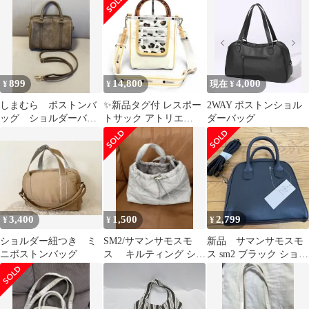
899
14,800
4,000
¥
¥
現在 ¥
しまむら ボストンバ
✨新品タグ付 レスポー
2WAY ボストンショル
ッグ ショルダーバッ
トサック アトリエ
ダーバッグ
グ レディース バッ
2wayショルダーバッグ
グ
レオパード
3,400
1,500
2,799
¥
¥
¥
ショルダー紐つき ミ
SM2/サマンサモスモ
新品 サマンサモスモ
ニボストンバッグ
ス キルティング ショ
ス sm2 ブラック ショル
ルダーバッグ
ダーバッグ フリーサイ
ズ