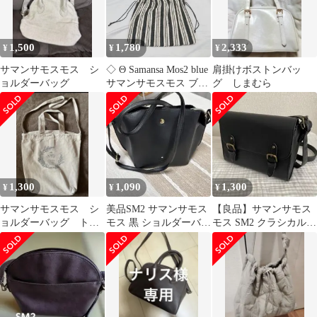
1,500
1,780
2,333
¥
¥
¥
サマンサモスモス シ
◇ Θ Samansa Mos2 blue
肩掛けボストンバッ
ョルダーバッグ
サマンサモスモス ブル
グ しまむら
ー ストライプ柄 ショル
ダーバッグ ホワイト ブ
ラック レディース E
【1502030009217】
1,300
1,090
1,300
¥
¥
¥
サマンサモスモス シ
美品SM2 サマンサモス
【良品】サマンサモス
ョルダーバッグ トー
モス 黒 ショルダーバッ
モス SM2 クラシカル
トバッグ
グ 鞄 バッグ Samantha
ショルダー バッグ レ
トロ 鞄