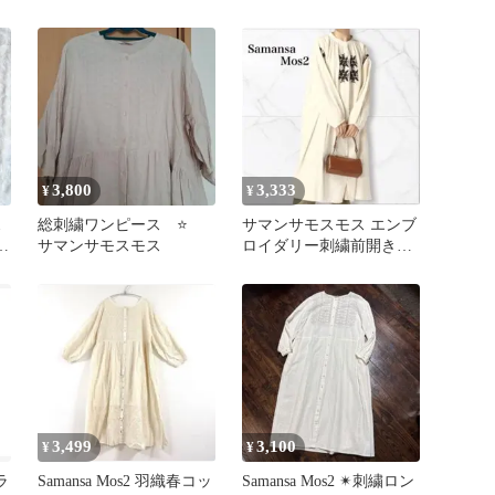
レー
ィオクリップ ネストロー
ブ セポ
3,800
3,333
¥
¥
ス
総刺繍ワンピース ⭐
サマンサモスモス エンブ
織
サマンサモスモス
ロイダリー刺繍前開きワ
ンピース 長袖 2way羽織
3,499
3,100
¥
¥
ラ
Samansa Mos2 羽織春コッ
Samansa Mos2 ✴︎刺繍ロン