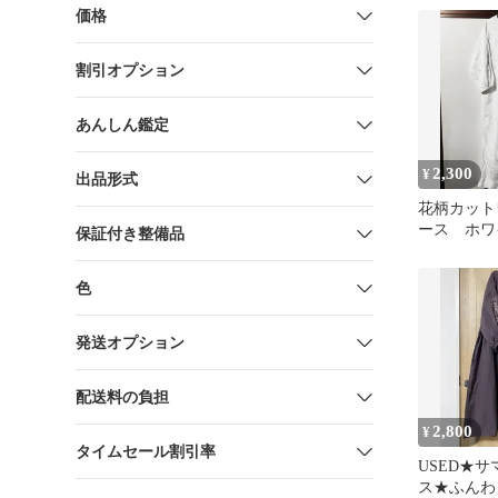
ラーワンピ
価格
割引オプション
あんしん鑑定
2,300
¥
出品形式
花柄カット
ース ホ
保証付き整備品
サマンサモ
色
発送オプション
配送料の負担
2,800
¥
タイムセール割引率
USED★
ス★ふんわ