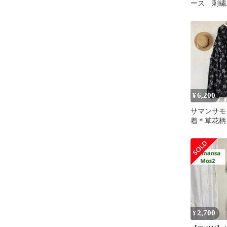
ース 刺繍
ース キナ
6,200
¥
サマンサモ
着＊草花柄
ピース＊羽
2,700
¥