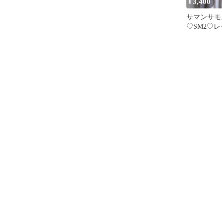
3,400
¥
サマンサモ
♡SM2♡
ワンピース
り キナリ