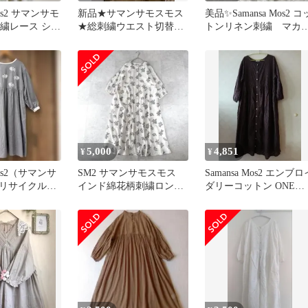
Mos2 サマンサモ
新品★サマンサモスモス
美品✨Samansa Mos2 コ
刺繍レース シャ
★総刺繍ウエスト切替ワ
トンリネン刺繍 マカ
ス
ンピース★キナリ★Mサ
リアス ワンピース
イズ
5,000
4,851
¥
¥
 Mos2（サマンサ
SM2 サマンサモスモス
Samansa Mos2 エンブロ
リサイクルコ
インド綿花柄刺繍ロング
ダリーコットン ONE
ワンピース
シャツワンピース 前後着
PIECE
2way