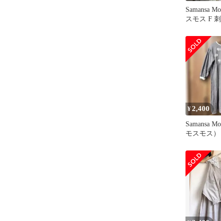
Samansa 
スモス F 
ツワンピー
2,400
¥
Samansa
モスモス）
ットン刺繍