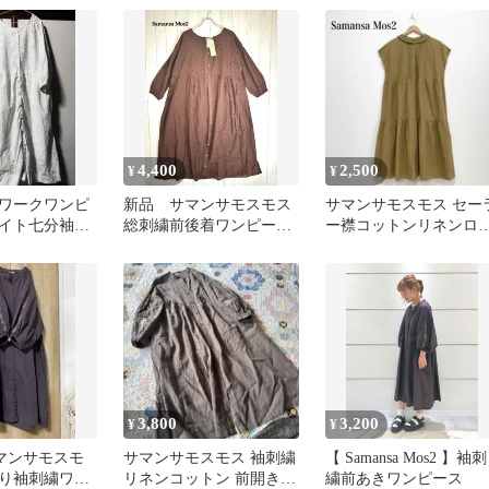
ース
ロング 2way
麻混
4,400
2,500
¥
¥
ワークワンピ
新品 サマンサモスモス
サマンサモスモス セー
ワイト七分袖
総刺繍前後着ワンピース
ー襟コットンリネンロ
スモス
ブラウン F 2way 羽織
グワンピース ピンタッ
刺繍 春夏
3,800
3,200
¥
¥
サマンサモスモ
サマンサモスモス 袖刺繍
【 Samansa Mos2 】袖刺
り袖刺繍ワン
リネンコットン 前開きロ
繍前あきワンピース