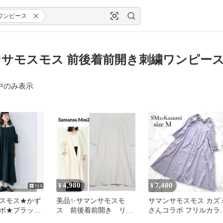
ワンピース
サモスモス 前後着前開き刺繍ワンピース
中のみ表示
4,980
7,400
¥
¥
スモス★かず
美品✨サマンサモスモ
サマンサモスモス カズ
ボ★ブラック
ス 前後着前開き リネ
さんコラボ フリルカラ
ピンタックカ
ン混 刺繍ワンピース
ワンピース ラベンダー 