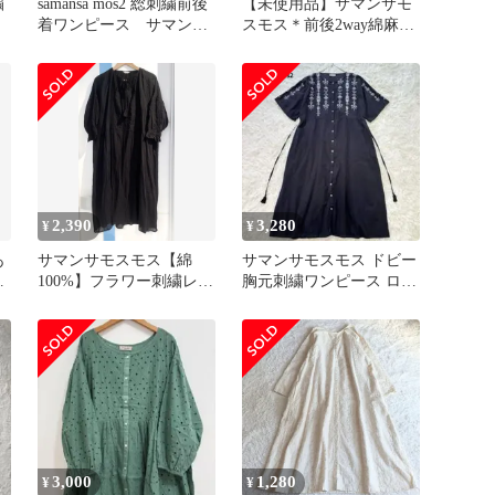
繍
samansa mos2 総刺繍前後
【未使用品】サマンサモ
着ワンピース サマンサ
スモス＊前後2way綿麻総
モスモス
刺繍ワンピース ★グリー
ン
2,390
3,280
¥
¥
あ
サマンサモスモス【綿
サマンサモスモス ドビー
ク
100%】フラワー刺繍レー
胸元刺繍ワンピース ロン
スワンピース 黒 タッセ
グ 黒 コットン100% 前
ル F
開き
3,000
1,280
¥
¥