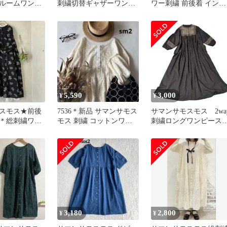
ルームワンピ
刺繍切替ギャザーワンピ
ワー刺繍 前後着 インド
リ
ース グレージュ
綿ワンピース
5,590
3,000
¥
¥
スモス★前後
7536＊新品 サマンサモス
サマンサモスモス 2wa
＊総刺繍ワン
モス 刺繍 コットンワン
刺繍ロングワンピー
織にも
ピース
インド製 羽織 ゆっ
り大きめ
3,180
2,800
¥
¥