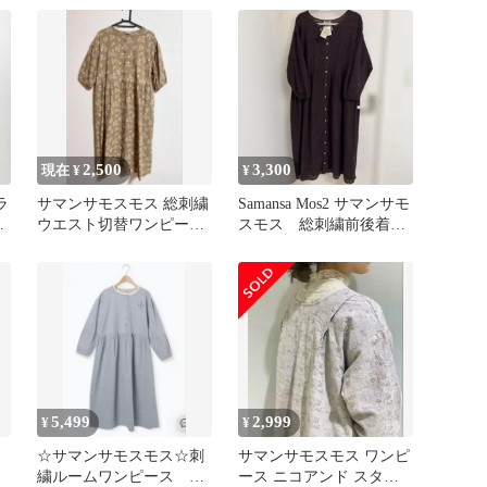
2,500
3,300
現在 ¥
¥
ラ
サマンサモスモス 総刺繍
Samansa Mos2 サマンサモ
ン
ウエスト切替ワンピース
スモス 総刺繍前後着ワ
ク
ベージュ シャツワンピー
ンピース ブラウン
ス
5,499
2,999
¥
¥
☆サマンサモスモス☆刺
サマンサモスモス ワンピ
繍ルームワンピース グ
ース ニコアンド スタデ