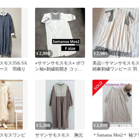
ングワンピース ブラウン
2,900
2,980
¥
¥
モス35th SA
⭐︎サマンサモスモス⭐︎ ポワ
美品✨サマンサモスモ
ース 羽織り
ン袖⭐︎刺繍前開き コット
綿麻刺繍ワンピース 羽
ンワンピース羽織にも
り キナリ ロング 2way
5,200
2,880
¥
¥
スモスワンピ
サマンサモスモス 胸元
＊Samansa Mos2＊ 袖フ