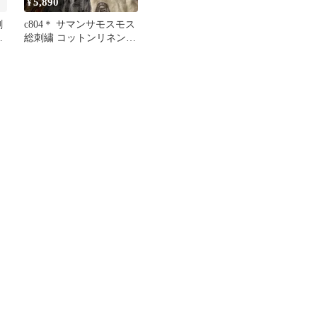
5,890
¥
刺
c804＊ サマンサモスモス
ー
総刺繍 コットンリネン
前開きワンピース