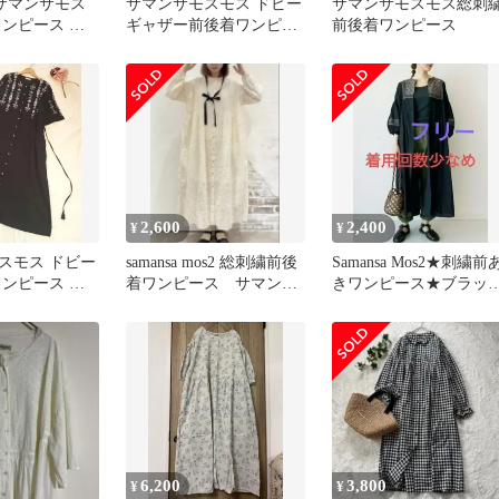
】サマンサモス
サマンサモスモス ドビー
サマンサモスモス総刺
ワンピース グ
ギャザー前後着ワンピー
前後着ワンピース
り 綿100%
ス 2WAY 青 前開き コッ
トン
2,600
2,400
¥
¥
スモス ドビー
samansa mos2 総刺繍前後
Samansa Mos2★刺繍前
ワンピース コ
着ワンピース サマンサ
きワンピース★ブラッ
チュラル
モスモス
☆ペチコート付き
6,200
3,800
¥
¥