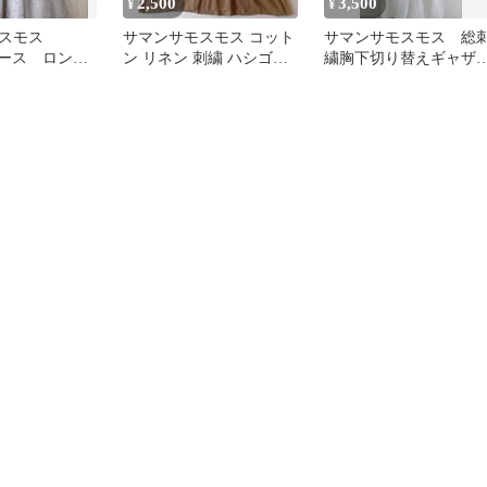
2,500
3,500
¥
¥
スモス
サマンサモスモス コット
サマンサモスモス 総
レース ロング
ン リネン 刺繍 ハシゴレ
繍胸下切り替えギャザ
 刺繍 羽織
ース ギャザー ワンピー
ワンピース ホワイト
ス F