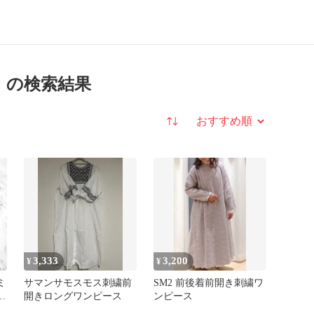
 の検索結果
並び替え
3,333
3,200
¥
¥
ミ
サマンサモスモス刺繍前
SM2 前後着前開き刺繍ワ
ー
開きロングワンピース
ンピース
M