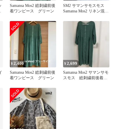
ッ
Samansa Mos2 総刺繍前後
SM2 サマンサモスモス
ベ
着ワンピース グリーン
Samansa Mos2 リネン混
ノーカラー ワンピース
生成り シャツワンピース
花柄 刺繍 総柄 ロング丈
ワンピース ゆったり コ
ットン 7分袖 ポケット 洗
える F フリーサイズ アイ
ボリー
2,400
2,699
¥
¥
イ
Samansa Mos2 総刺繍前後
Samansa Mos2 サマンサモ
着ワンピース グリーン
スモス 総刺繍前後着ワ
ンピース グリーン