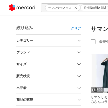
ンツにスキップ
サマンサモスモス
前後着前開き刺繍
絞り込み
サマン
クリア
カテゴリー
販売
ブランド
サイズ
販売状況
出品者
6,800
¥
サマンサモ
商品の状態
みさんコラ
＊フリル&