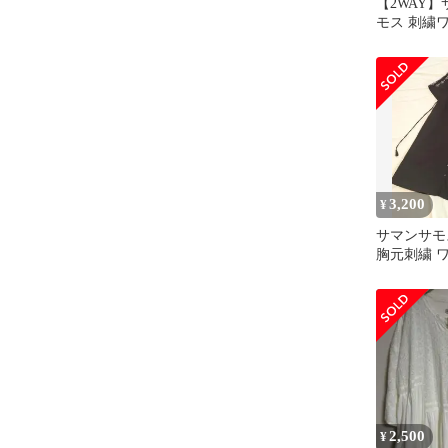
【2WAY
モス 刺繍
リーン 羽織
3,200
¥
サマンサモ
胸元刺繍 
ットン ナ
2,500
¥