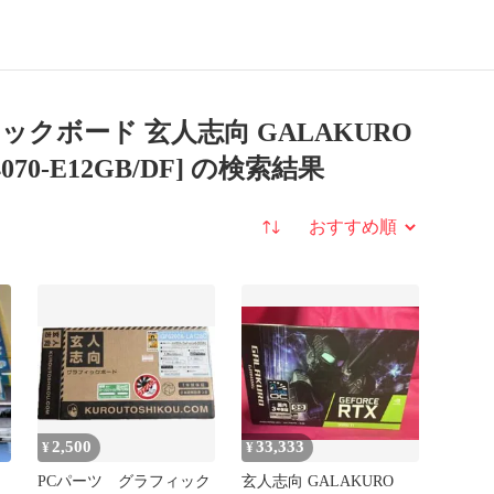
NVIDIA
GeForce
RTX
4070
[GG-RTX4070-
ックボード 玄人志向 GALAKURO
X4070-E12GB/DF] の検索結果
並び替え
2,500
33,333
¥
¥
PCパーツ グラフィック
玄人志向 GALAKURO