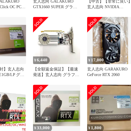
ALAKURO
玄人志向 GALAKURO
【中古】【非常に良い
Click OC PCI-
GTX1660 SUPER グラフ
玄人志向 NVIDIA
DR6 192Bit グ
ィックボード
GeForce RTX3060搭載 
ボード 中古
ラフィックボード
GDDR6 12GB
GALAKURO GAMING
リーズ GG-RTX3060-
E12GB/OC/DF
6,440
17,000
¥
¥
封】玄人志向
【全額返金保証】【最速
玄人志向 GARAKURO
-E1GB/LP グラ
発送】玄人志向 グラフィ
GeForce RTX 2060
ード
ックボード GF-GT1030-
E2GB/LP 超美品 動作確
認済
33,000
1,800
¥
¥