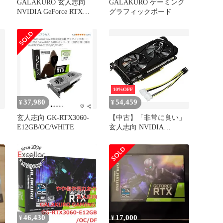
】
GALAKURO 玄人志向
GALAKURO ゲーミング
NVIDIA GeForce RTX
グラフィックボード
グ
3060 Ti
シ
10%OFF
37,980
54,459
¥
¥
玄人志向 GK-RTX3060-
【中古】「非常に良い」
E12GB/OC/WHITE
玄人志向 NVIDIA
GeForce RTX 2060 搭載
グラフィックボード 6GB
デュアルファン
GALAKURO GAMINGシ
リーズ GG-RTX2060-
E6GB/DF
46,430
17,000
¥
¥