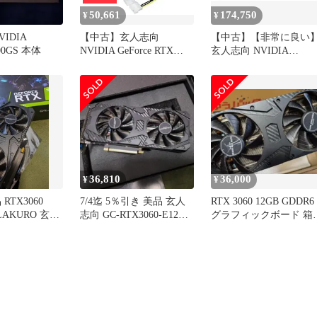
50,661
174,750
¥
¥
IDIA
【中古】玄人志向
【中古】【非常に良い
400GS 本体
NVIDIA GeForce RTX
玄人志向 NVIDIA
2060 搭載 グラフィック
GeForce RTX3070搭載 
ボード 6GB デュアルファ
ラフィックボード
ン GALAKURO GAMING
GDDR6 8GB GALAKUR
シリーズ GG-RTX2060-
GAMINGシリーズ GG-
E6GB/DF
RTX3070-E8GB/OC/DF2
36,810
36,000
¥
¥
RTX3060
7/4迄 5％引き 美品 玄人
RTX 3060 12GB GDDR6
ALAKURO 玄人
志向 GC-RTX3060-E12GB
グラフィックボード 箱
動作確認済
し 玄人志向③