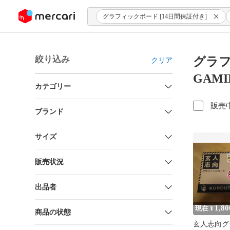
ンツにスキップ
グラフィックボード [14日間保証付き]
絞り込み
グラフ
クリア
GAMIN
カテゴリー
販売
ブランド
サイズ
販売状況
出品者
1,80
現在 ¥
商品の状態
玄人志向グ