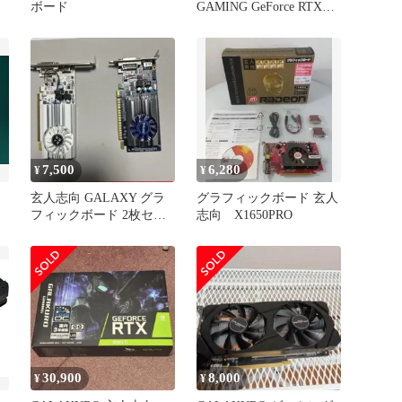
ボード
GAMING GeForce RTX
3060 Ti
7,500
6,280
¥
¥
玄人志向 GALAXY グラ
グラフィックボード 玄人
フィックボード 2枚セッ
志向 X1650PRO
ト
30,900
8,000
¥
¥