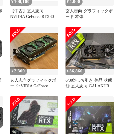
100,100
4,000
¥
¥
ボ
【中古】玄人志向
玄人志向 グラフィックボ
NVIDIA GeForce RTX3060
ード 本体
搭載 グラフィックボード
GDDR6 12GB
GALAKURO GAMINGシ
リーズ GG-RTX3060-
E12GB/OC/DF
2,300
36,860
¥
¥
ボ
玄人志向グラフィックボ
6/30迄 5％引き 美品 状態
ードnVIDIA GeForce
◎ 玄人志向 GALAKURO
ド
GTX260 896MB
RTX3060
ー
)