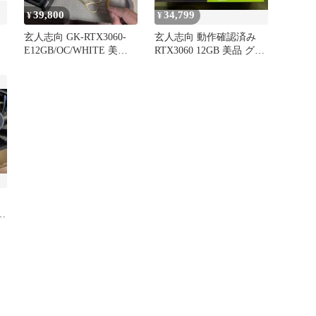
39,800
34,799
¥
¥
】
玄人志向 GK-RTX3060-
玄人志向 動作確認済み
E12GB/OC/WHITE 美品
RTX3060 12GB 美品 グラ
グ
状態◎
フィック 本出品限定
O
無