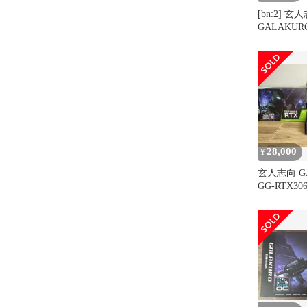
[bn:2]
GALAKURO
RTX3060-
E12GB/O
PCIExp 1
28,000
¥
玄人志向 G
GG-RTX306
E8GB/DF/