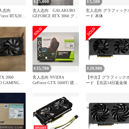
25,000
5,500
¥
¥
玄人志向
玄人志向 GALAKURO
玄人志向 グラフィック
Force RTX2060
GEFORCE RTX 3060 グラ
ード 本体
フィックボード
15,780
29,980
¥
¥
X 2060
玄人志向 NVIDIA
【中古】グラフィック
O GAMING動
GeForce GTX 1660Ti 搭載
ード 【当店14日返金保
グラフィックボード 6GB
証】 グラフィックボー
デュアルファン ショート
玄人志向 GALAKURO
基板モデル GK-
GAMING NVIDIA
GTX1660Ti-E6GB/MINI
GeForce RTX 3060 Ti
[GG-RTX3060Ti-
E8GB/DF/LHR] (メーカ
整備品) (状態：本体のみ
10%OFF