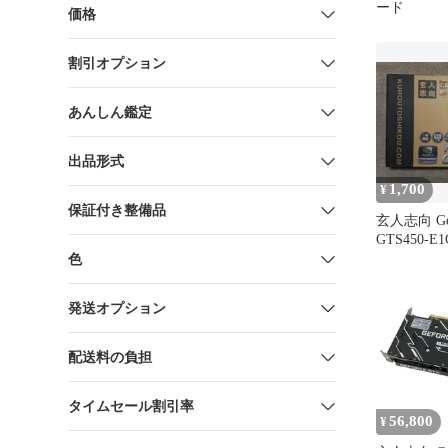
ード
価格
割引オプション
あんしん鑑定
出品形式
1,700
¥
保証付き整備品
玄人志向 GeF
GTS450-
は￥400引
色
発送オプション
配送料の負担
タイムセール割引率
56,800
¥