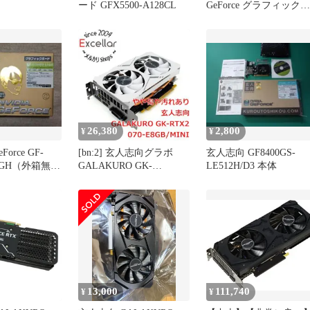
ード GFX5500-A128CL
GeForce グラフィックボ
ード 本体
26,380
2,800
¥
¥
orce GF-
[bn:2] 玄人志向グラボ
玄人志向 GF8400GS-
E1GH（外箱無し
GALAKURO GK-
LE512H/D3 本体
き）
RTX2070-E8GB/MINI
PCIExp 8GB
13,000
111,740
¥
¥