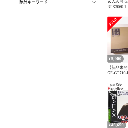
玄人志向 G
除外キーワード
RTX3060 1-
E 12GB GD
ラフィック
M11499438
5,000
¥
【新品未開
GF-GT710
フィックボ
46,650
¥