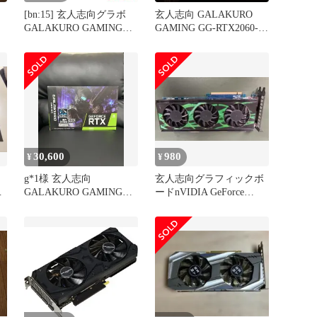
[bn:15] 玄人志向グラボ
玄人志向 GALAKURO
GALAKURO GAMING
GAMING GG-RTX2060-
GG-RTX3060-
E6GB/DF2
E12GB/OC/DF PCIExp
12GB 元箱あり
30,600
980
¥
¥
g*1様 玄人志向
玄人志向グラフィックボ
GALAKURO GAMING
ードnVIDIA GeForce
GeForce RTX 30
GTX260 896MB