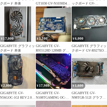
クボード 本体
GT1030 GV-N1030D4-
ックボード GV-
2GL
RX24P256H
17,000
1,100
6,000
¥
¥
¥
GIGABYTE グラフィッ
GIGABYTE GV-
GIGABYTE グラフィッ
クボード 本体
R955128D 128MB グラ
クボード GV-R927XOC-
フィックボード
2GD
2,000
17,980
1,600
¥
¥
¥
GIGABYTE GV-
GIGABYTE GV-
GIGABYTE GV-
N56GOC-1GI REV:2.0
N108TGAMING OC-
N98TGR-512I グラフィ
グラフィックボード
11GD 1080Ti
ックボード 本体