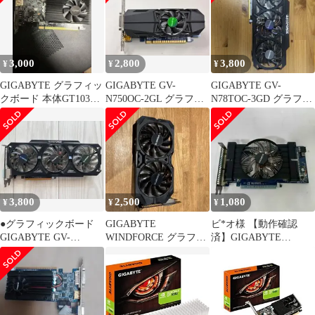
PCI-E DVI mini-HDMI
2G [GV-N1030SL-2GL]
オーバークロック GV-
N550OC-1GI
3,000
2,800
3,800
¥
¥
¥
GIGABYTE グラフィッ
GIGABYTE GV-
GIGABYTE GV-
クボード 本体GT1030
N750OC-2GL グラフィ
N78TOC-3GD グラフィ
ジャンク品
ックボード
ックボード
3,800
2,500
1,080
¥
¥
¥
●グラフィックボード
GIGABYTE
ビ*オ様 【動作確認
GIGABYTE GV-
WINDFORCE グラフィ
済】GIGABYTE
N760OC-2GD Rev2.0
ックボード 本体
NVIDIA GeForce GTX5