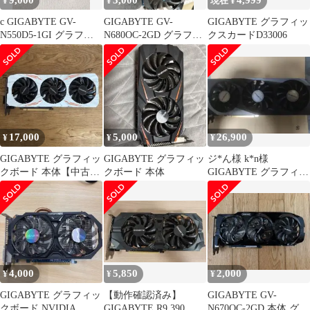
9,000
3,000
4,999
¥
¥
現在 ¥
c GIGABYTE GV-
GIGABYTE GV-
GIGABYTE グラフィッ
N550D5-1GI グラフィ
N680OC-2GD グラフィ
クスカードD33006
ックボード
ックボード 本体
17,000
5,000
26,900
¥
¥
¥
GIGABYTE グラフィッ
GIGABYTE グラフィッ
ジ*ん様 k*n様
クボード 本体【中古
クボード 本体
GIGABYTE グラフィッ
品】
クボード 本体
4,000
5,850
2,000
¥
¥
¥
GIGABYTE グラフィッ
【動作確認済み】
GIGABYTE GV-
クボード NVIDIA
GIGABYTE R9 390 グ
N670OC-2GD 本体 グラ