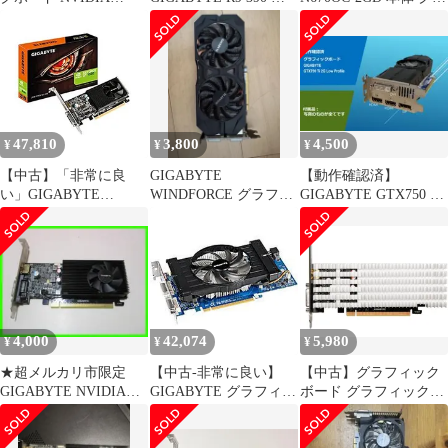
GTX750TI
ラフィックボード本体
フィックボード
47,810
3,800
4,500
¥
¥
¥
【中古】「非常に良
GIGABYTE
【動作確認済】
い」GIGABYTE
WINDFORCE グラフィ
GIGABYTE GTX750 Ti
NVIDIA GeForce
ックボード 本体
2G LP グラボ/#37E
GT1030搭載グラフィッ
クボード GDDR5 2GB
（国内） GV-N1030D5-
2GL
4,000
42,074
5,980
¥
¥
¥
★超メルカリ市限定
【中古-非常に良い】
【中古】グラフィック
GIGABYTE NVIDIA
GIGABYTE グラフィッ
ボード グラフィックボ
1030 グラフィックボー
クボード nVIDIA
ード GIGABYTE GT
ド
GeForce GTX550Ti 1GB
1030 Silent Low Profile