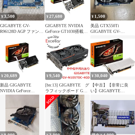
3,500
27,680
1,500
¥
¥
¥
GIGABYTE GV-
GIGABYTE NVIDIA
美品 GTX550Ti
R96128D AGP ファンレ
GeForce GT1030搭載グ
GIGABYTE GV-
ス ビデオカード
ラフィックボード
N56GWOC-1GI グラボ
GDDR5 2GB GV-
N1030D5-2GL
20,689
9,540
30,040
¥
¥
¥
新品 GIGABYTE
[bn:13] GIGABYTE グ
【中古】【非常に良
NVIDIA GeForce
ラフィックボード GV-
い】GIGABYTE
GT1030搭載 グラフィ
N105TOC-4GD
NVIDIA GeForce
ックボード DDR4 2GB
PCIExp 4GB
GT1030搭載グラフィッ
搭載モデル【国内正規
クボード GDDR5 2GB
代理店品】GV-
【国内正規代理店品】
N1030D4-2GL
GV-N1030SL-2GL