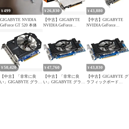
499
26,830
43,880
¥
¥
¥
GIGABYTE NVIDIA
【中古】GIGABYTE
【中古】GIGABYTE
GeForce GT 520 本体
NVIDIA GeForce
NVIDIA GeForce
GT1030搭載グラフィッ
GT1030搭載グラフィッ
クボード GDDR5 2GB
クボード GDDR5 2GB
【国内正規代理店品】
（国内正規代理店品）
GV-N1030SL-2GL
GV-N1030D5-2GL
50,420
47,760
43,830
¥
¥
¥
【中古】「非常に良
【中古】「非常に良
【中古】GIGABYTE グ
い」GIGABYTE グラフ
い」GIGABYTE グラフ
ラフィックボード
ィックボード NVIDIA
ィックボード nVIDIA
nVIDIA GeForce
GeForce GTX750 PCI-
GeForce GTX550Ti 1GB
GTX550Ti 1GB PCI-E
Ex16 1GB オーバークロ
PCI-E DVI mini-HDMI
DVI mini-HDMI オーバ
ック GV-N750OC-1GI
オーバークロック GV-
ークロック GV-
N550OC-1GI
N550OC-1GI