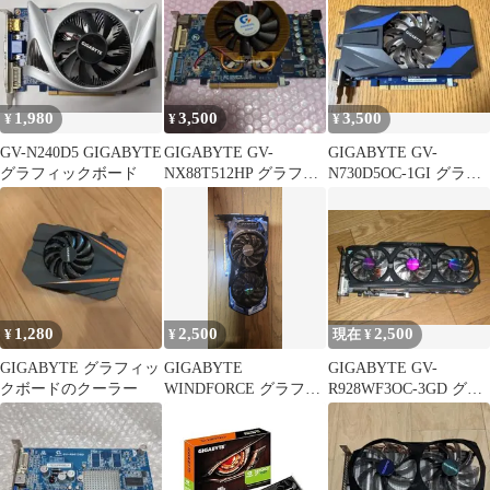
1,980
3,500
3,500
¥
¥
¥
GV-N240D5 GIGABYTE
GIGABYTE GV-
GIGABYTE GV-
グラフィックボード
NX88T512HP グラフィ
N730D5OC-1GI グラフ
ックボード 本体
ィックボード
1,280
2,500
2,500
¥
¥
現在 ¥
GIGABYTE グラフィッ
GIGABYTE
GIGABYTE GV-
クボードのクーラー
WINDFORCE グラフィ
R928WF3OC-3GD グラ
ックボード GV-
フィックボード 本体
R6850C