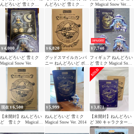
んどろいど 雪ミク
んどろいど 雪ミク
ク Magical Snow Ver.
Magical Snow Ver. 「キ
Magical Snow Ver. 「キ
2014
ャラクター・ボーカ
ャラクター・ボーカ
ル・シリーズ 01 初音ミ
ル・シリーズ 01 初音ミ
ク」 イベント＆オンラ
ク」[95]
インショップ限定
10%OFF
4,000
6,820
7,740
¥
¥
¥
ねんどろいど 雪ミク
グッドスマイルカンパ
フィギュア ねんどろい
Magical Snow Ver.
ニー ねんどろいど ボー
ど 雪ミク Magical Snow
カロイド 初音ミク
Ver. 「キャラクター・
【380 雪ミク Magical
ボーカル・シリーズ 01
Snow ver.】
初音ミク」 イベント&
オンラインショップ限
定【10日以内発送】
6,500
5,999
3,871
現在 ¥
¥
¥
【未開封】ねんどろい
ねんどろいど 雪ミク
【未開封】ねんどろい
ど 雪ミク Magical
Magical Snow Ver. 2014
ど 380 キャラクター・
Snow Ver. 2014
ボーカルシリーズ01 雪
ミク Magical Snow