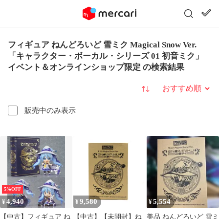
フィギュア ねんどろいど 雪ミク Magical Snow Ver.
「キャラクター・ボーカル・シリーズ 01 初音ミク」
イベント＆オンラインショップ限定 の検索結果
並び替え
販売中のみ表示
5%OFF
4,940
9,580
5,554
¥
¥
¥
【中古】フィギュア ね
【中古】【未開封】ね
美品 ねんどろいど 雪ミ