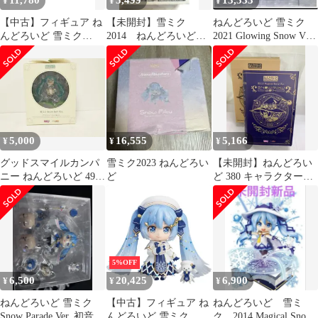
11,780
5,499
13,333
¥
¥
¥
【中古】フィギュア ね
【未開封】雪ミク
ねんどろいど 雪ミク
んどろいど 雪ミク
2014 ねんどろいど
2021 Glowing Snow Ver.
Snow Princess Ver. 「キ
Magical Snow Ver.
初音ミク
ャラクターボーカルシ
リーズ01 初音ミク」 ワ
ンダーフェスティバル
2019冬＆GOODSMILE
ONLINE SHOP＆イベ
ント限定
5,000
16,555
5,166
¥
¥
¥
グッドスマイルカンパ
雪ミク2023 ねんどろい
【未開封】ねんどろい
ニー ねんどろいど 493
ど
ど 380 キャラクター・
雪ミク Snow Bell Ver.
ボーカルシリーズ01 雪
フィギュア 中古 [MK-
ミク Magical Snow
7138]
ver． WF’14冬限定
2014
5%OFF
6,500
20,425
6,900
¥
¥
¥
ねんどろいど 雪ミク
【中古】フィギュア ね
ねんどろいど 雪ミ
Snow Parade Ver. 初音ミ
んどろいど 雪ミク
ク 2014 Magical Snow