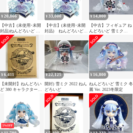
塗装済み可動フィギュ
可動フィギュア
ア
20,866
33,000
14,000
¥
¥
¥
【中古】(未使用･未開
【中古】(未使用･未開
【中古】フィギュア ね
封品)ねんどろいど キ
封品) ねんどろいど
んどろいど 雪ミク
ャラクター・ボーカ
キャラクター・ボーカ
Grand Voyage Ver. 「キ
ル・シリーズ01 初音ミ
ル・シリーズ01 初音ミ
ャラクター・ボーカ
ク 雪ミク Magical Snow
ク 雪ミク Magical Snow
ル・シリーズ 01 初音ミ
Ver. ノンスケール
Ver. ノンスケール
ク」 SNOW MIKU 2022
ABS&PVC製 塗装済み
ABS&PVC製 塗装済み
＆GOODSMILE
可動フィギュア
可動フィギュア f4u0baa
ONLINE SHOP限定
6,411
22,125
16,800
¥
¥
¥
【未開封】ねんどろい
開封) 雪ミク 2022 ねん
ねんどろいど 雪ミク 冬
ど 380 キャラクター・
どろいど
麗 Ver. 2023冬限定
ボーカルシリーズ01 雪
ミク Magical Snow
ver． WF’14冬限定
2014
5%OFF