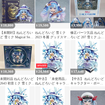
ver． WF’14冬限定
2014
10,000
19,500
3,990
¥
¥
¥
【未開封】ねんどろい
ねんどろいど 雪ミク
修正パーツ欠品 ねんど
ど 雪ミク Magical Snow
2023 冬麗 グッドスマイ
ろいど 207 雪ミク ふわ
Ver.2014
ルカンパニー
ふわコートVer. キャラ
クター・ボーカル・シ
リーズ01 初音ミク 完成
品 フィギュア ワンフェ
ス2012冬&第63回さっ
ぽろ雪まつり限定 グッ
10%OFF
ドスマイルカンパニー
10,360
24,984
17,640
¥
¥
¥
未開封品 ねんどろいど
【中古】「未使用品」
【中古】 ねんどろいど
2643 初音ミク 雪ミク
ねんどろいど キャラク
キャラクター・ボーカ
Crystal Snow Ver.
ター・ボーカル・シリ
ル・シリーズ01 初音ミ
WF2025冬先行販売 ボｰ
ーズ01 初音ミク 雪ミク
ク 雪ミク Magical Snow
カロイド
Magical Snow Ver. ノン
Ver. ノンスケール
スケール ABS&PVC製
ABS&PVC製 塗装済み