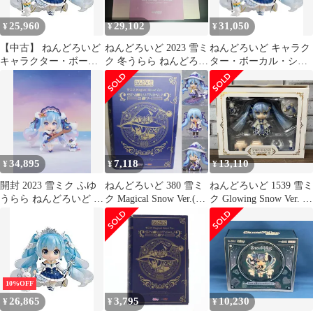
ーフェスティバル2020
可動フィギュア
冬＆GOODSMILE
p706p5g
25,960
29,102
31,050
¥
¥
¥
ONLINE SHOP限定
【中古】 ねんどろいど
ねんどろいど 2023 雪ミ
ねんどろいど キャラク
キャラクター・ボーカ
ク 冬うらら ねんどろい
ター・ボーカル・シリ
ル・シリーズ01 初音ミ
ど ポップ 出品
ーズ01 初音ミク 雪ミク
ク 雪ミク Snow Princess
Snow Princess Ver. ノン
Ver. ノンスケール
スケール ABS&PVC製
ABS&PVC製 塗装済み
塗装済み可動フィギュ
可動フィギュア
ア(中古品)
34,895
7,118
13,110
¥
¥
¥
開封 2023 雪ミク ふゆ
ねんどろいど 380 雪ミ
ねんどろいど 1539 雪ミ
うらら ねんどろいど 初
ク Magical Snow Ver.(マ
ク Glowing Snow Ver. グ
音ミク VOCALOID
ジカルスノーバージョ
ッスマオンライン限定
ン) キャラクター・ボ
ボｰカロイド/ねんどろ
ーカル・シリーズ 01 初
いど
音ミク 完成品 可動フィ
ギュア イベント
&GOODSMILE
10%OFF
ONLINE SHOP限定 グ
26,865
3,795
10,230
¥
¥
¥
ッドスマイルカンパニ