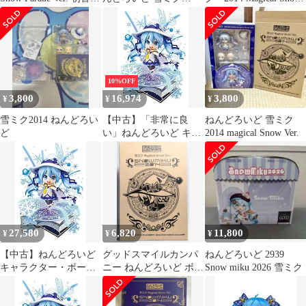
ク 2020
Glowing Snow Ver. 「キ
Ver.
ャラクター・ボーカ
ル・シリーズ 01 初音ミ
ク」 SNOW MIKU 2021
＆GOODSMILE
ONLINE SHOP限定
10%OFF
3,800
16,974
3,800
¥
¥
¥
雪ミク2014 ねんどろい
【中古】「非常に良
ねんどろいど 雪ミク
ど
い」ねんどろいど キャ
2014 magical Snow Ver.
ラクター・ボーカル・
シリーズ01 初音ミク 雪
ミク Magical Snow Ver.
ノンスケール
ABS&PVC製 塗装済み
可動フィギュア
27,580
6,820
11,800
¥
¥
¥
【中古】ねんどろいど
グッドスマイルカンパ
ねんどろいど 2939
キャラクター・ボーカ
ニー ねんどろいど ボカ
Snow miku 2026 雪ミク
ル・シリーズ01 初音ミ
ロ 雪ミク マジカルスノ
ク 雪ミク Magical Snow
ーver 380