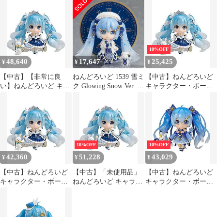
ーver 380
ーズ01 初音ミク 雪ミク
ン) キャラクター・ボ
Snow Princess Ver. ノン
ーカル・シリーズ 01 初
スケール ABS&PVC製
音ミク 完成品 可動フィ
塗装済み可動フィギュ
ギュア イベント
ア
&GOODSMILE
10%OFF
ONLINE SHOP限定 グ
48,640
17,647
25,425
¥
¥
¥
ッドスマイルカンパニ
ー
【中古】【非常に良
ねんどろいど 1539 雪ミ
【中古】ねんどろいど
い】ねんどろいど キャ
ク Glowing Snow Ver. キ
キャラクター・ボーカ
ラクター・ボーカル・
ャラクター・ボーカ
ル・シリーズ01 初音ミ
シリーズ01 初音ミク 雪
ル・シリーズ01 初音ミ
ク 雪ミク Snow Princess
ミク Snow Princess Ver.
ク 完成品 可動フィギュ
Ver. ノンスケール
ノンスケール
ア SNOW MIKU
ABS&PVC製 塗装済み
ABS&PVC製 塗装済み
2021&GOODSMILE
可動フィギュア
可動フィギュア
ONLINE SHOP限定 グ
10%OFF
10%OFF
mxn26g8
ッドスマイルカンパニ
42,360
51,228
43,029
¥
¥
¥
ー
【中古】ねんどろいど
【中古】「未使用品」
【中古】ねんどろいど
キャラクター・ボーカ
ねんどろいど キャラク
キャラクター・ボーカ
ル・シリーズ01 初音ミ
ター・ボーカル・シリ
ル・シリーズ01 初音ミ
ク 雪ミク Snow Princess
ーズ01 初音ミク 雪ミク
ク 雪ミク Twinkle Snow
Ver. ノンスケール
Snow Princess Ver. ノン
Ver. ノンスケール