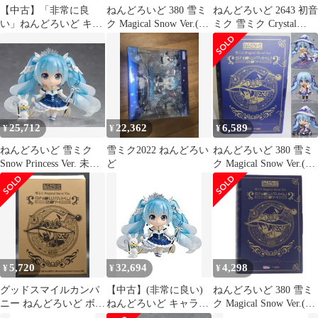
ー
【中古】「非常に良
ねんどろいど 380 雪ミ
ねんどろいど 2643 初音
い」ねんどろいど キャ
ク Magical Snow Ver.(マ
ミク 雪ミク Crystal
ラクター・ボーカル・
ジカルスノーバージョ
Snow Ver. WF2025冬先
シリーズ01 初音ミク 雪
ン) キャラクター・ボ
行販売 ボーカロイド
ミク Snow Princess Ver.
ーカル・シリーズ 01 初
ノンスケール
音ミク 完成品 可動フィ
ABS&PVC製 塗装済み
ギュア イベント
可動フィギュア
&GOODSMILE
ONLINE SHOP限定 グ
25,712
22,362
6,589
¥
¥
¥
ッドスマイルカンパニ
ー
ねんどろいど 雪ミク
雪ミク2022 ねんどろい
ねんどろいど 380 雪ミ
Snow Princess Ver. 未開
ど
ク Magical Snow Ver.(マ
封 出品
ジカルスノーバージョ
ン) キャラクター・ボ
ーカル・シリーズ 01 初
音ミク 完成品 可動フィ
ギュア イベント
&GOODSMILE
ONLINE SHOP限定 グ
5,720
32,694
4,298
¥
¥
¥
ッドスマイルカンパニ
ー
グッドスマイルカンパ
【中古】(非常に良い)
ねんどろいど 380 雪ミ
ニー ねんどろいど ボカ
ねんどろいど キャラク
ク Magical Snow Ver.(マ
ロ 雪ミク マジカルスノ
ター・ボーカル・シリ
ジカルスノーバージョ