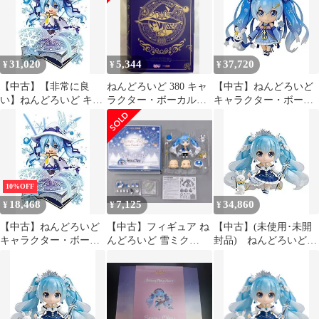
Ver. ノンスケール
ABS&PVC製 塗装済み
可動フィギュア d2ldlup
31,020
5,344
37,720
¥
¥
¥
【中古】【非常に良
ねんどろいど 380 キャ
【中古】ねんどろいど
い】ねんどろいど キャ
ラクター・ボーカルシ
キャラクター・ボーカ
ラクター・ボーカル・
リーズ01 雪ミク
ル・シリーズ01 初音ミ
シリーズ01 初音ミク 雪
Magical Snow ver．
ク 雪ミク Twinkle Snow
ミク Magical Snow Ver.
WF’14冬限定 2014
Ver. ノンスケール
ノンスケール
ABS&PVC製 塗装済み
ABS&PVC製 塗装済み
可動フィギュア dwos6rj
可動フィギュア d2ldlup
10%OFF
18,468
7,125
34,860
¥
¥
¥
【中古】ねんどろいど
【中古】フィギュア ね
【中古】(未使用･未開
キャラクター・ボーカ
んどろいど 雪ミク
封品) ねんどろいど
ル・シリーズ01 初音ミ
Snow Parade Ver. 「キャ
キャラクター・ボーカ
ク 雪ミク Magical Snow
ラクター・ボーカル・
ル・シリーズ01 初音ミ
Ver. ノンスケール
シリーズ 01 初音ミク」
ク 雪ミク Snow Princess
ABS&PVC製 塗装済み
SNOW MIKU 2020(さっ
Ver. ノンスケール
可動フィギュア
ぽろ雪まつり)＆ワンダ
ABS&PVC製 塗装済み