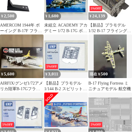
プパーツ
[MKRAMP1406]
5%OFF
2,500
1,600
24,139
¥
¥
¥
AMERCOM 1944年 ボ
未組立 ACADEMY アカ
【新品】プラモデル
ーイング B-17F フライ
デミー 1/72 B-17G ボー
1/32 B-17 フライングフ
ングフォートレス
イング フライングフォ
ォートレス 爆弾槽(HK
ートレス プラモデル
モデル用) ディティー
ルアップパーツ
[KOM32058]
5%OFF
5,600
3,011
500
¥
¥
現在 ¥
AIRFIX/グンゼ1/72アメ
【新品】プラモデル
B-17 Flying Fortress ミ
リカ陸軍B-17Gフライ
1/144 B-2 スピリット
ニチュアモデル 航空機
ングフォートレス
爆弾槽 (AMP用) ディテ
ィールアップパーツ
[MKRAMP1402]
5%OFF
5%OFF