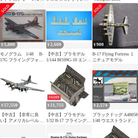
17F メンフィスベル
フォートレス（初期
AM12495 プラモデル
型）のナンバーと記章
の塗装マスク(HKモデ
ル B-17G 初期生産
01F001用)
5,000
2,600
900
¥
¥
¥
モノグラム 1/48 B-
【中古】プラモデル
B-17 Flying Fortress ミ
17G フライングフォー
1/144 Bf109G-10 エンジ
ニチュアモデル
トレス
ン(マーク1用) ディティ
ールアップパーツ
[SDPR4419]
5%OFF
57,550
21,755
2,574
¥
¥
¥
【中古】【非常に良
【中古】プラモデル
ブラックドッグ A48058
い】アメリカレベル
1/32 B-17 フライングフ
1/48 ウエストランド・
1/48 B-17G フライング
ォートレス 爆弾槽(HK
マーリン HC 3 エンジ
フォートレス プラモデ
モデル用) ディティー
ンセット No.1 (エアフ