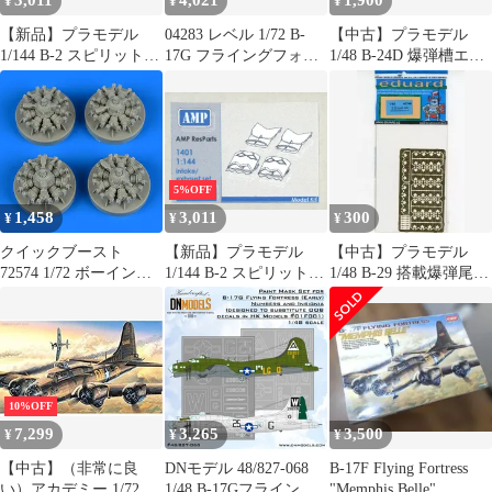
3,011
4,021
1,900
¥
¥
¥
【新品】プラモデル
04283 レベル 1/72 B-
【中古】プラモデル
1/144 B-2 スピリット
17G フライングフォー
1/48 B-24D 爆弾槽エッ
着陸装置格納庫セット
トレス
チングパーツ レベル用
(AMP用) ディティール
[EDU481104]
アップパーツ
[MKRAMP1403]
5%OFF
1,458
3,011
300
¥
¥
¥
クイックブースト
【新品】プラモデル
【中古】プラモデル
72574 1/72 ボーイング
1/144 B-2 スピリット
1/48 B-29 搭載爆弾尾部
B-17G フライングフォ
インテーク・エグゾー
パーツセット (レベ
ートレス エンジン（エ
ストセット (AMP用) デ
ル・モノグラム用)
アフィックス用）
ィティールアップパー
[EDU48746]
ツ [MKRAMP1401]
10%OFF
7,299
3,265
3,500
¥
¥
¥
【中古】（非常に良
DNモデル 48/827-068
B-17F Flying Fortress
い）アカデミー 1/72 B-
1/48 B-17Gフライング
"Memphis Belle"