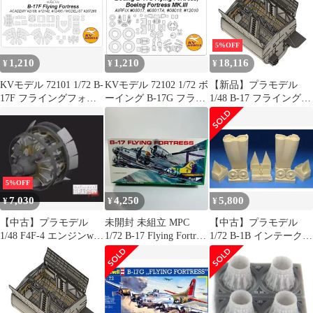
ル o7r6kf1
ルアップパーツ
ィックス用)
[KOM32058]
5%OFF
1,210
1,210
18,116
¥
¥
¥
KVモデル 72101 1/72 B-
KVモデル 72102 1/72 ボ
【新品】プラモデル
17F フライングフォー
ーイング B-17G フライ
1/48 B-17 フライングフ
トレス (アカデミー/モ
ングフォートレス, ボー
ォートレス 爆弾槽(HK
デリスト) キャノピー
イング フォートレス
モデル/エデュアルド
マスキングシート
MK.III (エアフィック
用) ディティールアッ
ス) + ホイール キャノ
プパーツ [KOM48029]
ピーマスキングシート
5%OFF
7,030
4,250
5,800
¥
¥
¥
【中古】プラモデル
未開封 未組立 MPC
【中古】プラモデル
1/48 F4F-4 エンジンw/
1/72 B-17 Flying Fortress
1/72 B-1B インテーク＆
カウリング エデュアル
フライングフォートレ
コンプレッサーセット
ド用 「BRASSINシリー
ス プラモデル
ディティールアップパ
ズ」 ディティールアッ
ーツ [BRABR72300]
プパーツ [EDU648828]