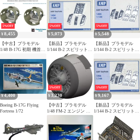
ディティールアップパ
ングス用) ディティー
ーツ [EDU6481111]
ルアップパーツ
[SBM72075]
5%OFF
5%OFF
5%OFF
8,455
5,073
5,548
¥
¥
¥
【中古】プラモデル
【新品】プラモデル
【新品】プラモデル
1/48 B-17G 初期 機首ア
1/144 B-2 スピリット
1/144 B-2 スピリット
ップグレードセット
爆弾槽 ＆ 着陸装置格納
インテーク・エグゾー
(HKモデル用) ディティ
庫セット (AMP用) ディ
スト＆着陸装置格納庫
ールアップパーツ
ティールアップパーツ
セット (AMP用) ディテ
[SBM48083]
[MKRAMP1404]
ィールアップパーツ
[MKRAMP1405]
5%OFF
5%OFF
4,400
3,230
9,167
¥
¥
¥
Boeing B-17G Flying
【中古】プラモデル
【新品】プラモデル
Fortress 1/72
1/48 FM-2 エンジン エ
1/144 B-2 スピリット
デュアルド用
インテーク・エグゾー
「BRASSINシリーズ」
スト、爆弾槽＆着陸装
ディティールアップパ
置格納庫セット (AMP
ーツ [EDU648960]
用) ディティールアッ