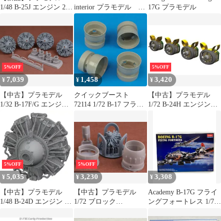
1/48 B-25J エンジン 2個
interior プラモデル エ
17G プラモデル
入り HKモデル用
ッチングパーツ
「BRASSINシリーズ」
ディティールアップパ
ーツ [EDU648870]
5%OFF
5%OFF
7,039
1,458
3,420
¥
¥
¥
【中古】プラモデル
クイックブースト
【中古】プラモデル
1/32 B-17F/G エンジン
72114 1/72 B-17 フライ
1/72 B-24H エンジンw/
アップグレードセット
ングフォートレス エン
カウリング (開状態) (4
(HKモデル用) ディティ
ジンカウリング（アカ
個入) (エアフィックス
ールアップパーツ
デミー用）
用) 「BRASSINシリー
[SBM32002]
ズ」 ディティールアッ
プパーツ [EDU672386]
5%OFF
5%OFF
5,035
3,230
3,308
¥
¥
¥
【中古】プラモデル
【中古】プラモデル
Academy B-17G フライ
1/48 B-24D エンジン (4
1/72 ブロック
ングフォートレス 1/72
個入り) (ホビーボス用)
MB151/152 エンジン w/
プラモデル
「BRASSINシリーズ」
カウリング (ドラウィ