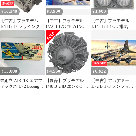
5%OFF
16,340
3,900
1,600
¥
¥
¥
【中古】プラモデル
【中古】プラモデル
【中古】プラモデル
1/48 B-17 フライングフ
1/72 B-17G ”FLYING
1/144 B-1B GE 排気ノ
ォートレス 爆弾槽(HK
FORTRESS” [04283]
ズルセット 閉状態 アカ
モデル/エデュアルド
デミー用 ディティール
用) ディティールアッ
アップパーツ
プパーツ [KOM48029]
[KALMA-14402]
10%OFF
15,000
4,560
6,822
¥
¥
¥
未組立 AIRFIX エアフ
【新品】プラモデル
【中古】アカデミー
ィックス 1/72 Boeing B-
1/48 B-24D エンジン (4
1/72 B-17F メンフィス
17G Flying Fortress フラ
個入り) (ホビーボス用)
ベル AM12495 プラモ
イングフォートレス プ
「BRASSINシリーズ」
ル
ラモデル
ディティールアップパ
ーツ [EDU6481111]