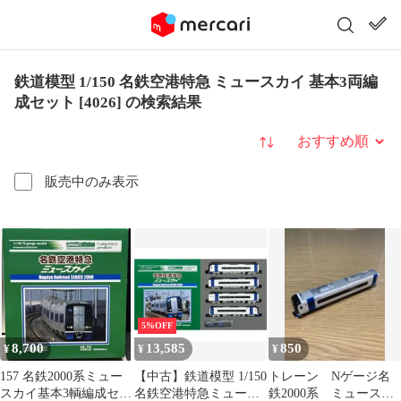
鉄道模型 1/150 名鉄空港特急 ミュースカイ 基本3両編
成セット [4026] の検索結果
並び替え
販売中のみ表示
5%OFF
8,700
13,585
850
¥
¥
¥
157 名鉄2000系ミュー
【中古】鉄道模型 1/150
トレーン Nゲージ名
スカイ基本3輌編成セッ
名鉄空港特急ミュース
鉄2000系 ミュースカ