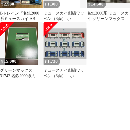
2,980
1,300
14,500
¥
¥
¥
Bトレイン『名鉄2000
ミュースカイ刺繍ワッ
名鉄2000系 ミュースカ
系ミュースカイ ABセッ
ペン（3両） 小
イ グリーンマックス
ト』
15,000
1,730
¥
¥
グリーンマックス
ミュースカイ刺繍ワッ
31742 名鉄2000系ミュ
ペン（3両） 小
ースカイ（新造編成・
車番選択式）