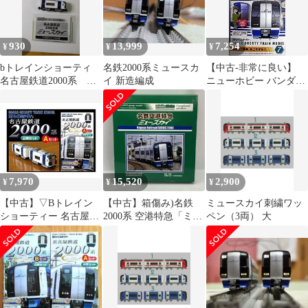
930
13,999
7,254
¥
¥
¥
bトレインショーティ
名鉄2000系ミュースカ
【中古-非常に良い】
名古屋鉄道2000系 ミ
イ 新造編成
ニューホビー バンダイ
ュースカイ 3両
Bトレインショーティ
ー 名古屋鉄道2000系 ミ
ュースカイ 3両セット
7,970
15,520
2,900
¥
¥
¥
【中古】▽Bトレイン
【中古】箱傷み)名鉄
ミュースカイ刺繍ワッ
ショーティー 名古屋鉄
2000系 空港特急「ミュ
ペン（3両） 大
道 2000系ミュースカイ
ースカイ」新造編成(増
Aセット 2両 名鉄 バン
備車)[10]
ダイ/BANDAI(＊)
9jupf8b