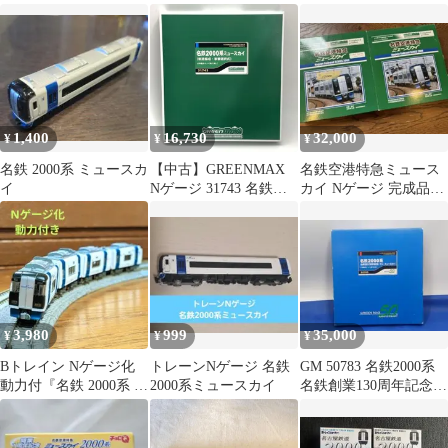
ト(動力付き)
カイ新造編成増結4輛編
イ
成セット(動力無し)
[4052]
1,400
16,730
32,000
¥
¥
¥
名鉄 2000系 ミュースカ
【中古】GREENMAX
名鉄空港特急ミュース
イ
Nゲージ 31743 名鉄
カイ Nゲージ 完成品セ
2000系ミュースカイ(新
ット 4051 4052
造編成・車番選択式)4
両編成セット(動力無
し) 鉄道模型【難あ
り】[10]
3,980
999
35,000
¥
¥
¥
Bトレイン Nゲージ化
トレーンNゲージ 名鉄
GM 50783 名鉄2000系
動力付『名鉄 2000系 ミ
2000系ミュースカイ
名鉄創業130周年記念
ュースカイ』4 両
ブルーミュースカイ4両