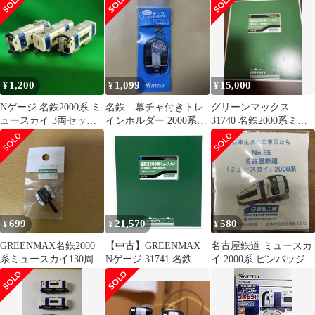
ット
1,200
1,099
15,000
¥
¥
¥
Nゲージ 名鉄2000系 ミ
名鉄 幕チャ付きトレ
グリーンマックス
ュースカイ 3両セッ
インホルダー 2000系ミ
31740 名鉄2000系ミュ
ト bトレ ショーテ
ュースカイ
ースカイ（改造編成・
ィ バンダイ
車番選択式）
699
21,570
580
¥
¥
¥
GREENMAX名鉄2000
【中古】GREENMAX
名古屋鉄道 ミュースカ
系ミュースカイ130周年
Nゲージ 31741 名鉄
イ 2000系 ピンバッジ
記念マーク貫通路開口
2000系ミュースカイ(改
日車夢工房
扉パーツ
造編成・車番選択式)4
両編成セット(動力無
し) 鉄道模型[10]