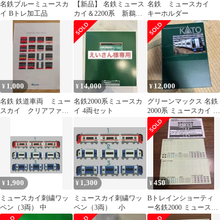
名鉄ブルーミュースカ
【新品】 名鉄ミュース
名鉄 ミュースカイ
イ Bトレ加工品
カイ＆2200系 新鵜
キーホルダー
沼〜中部国際空港 / 中
部国際空港〜名鉄岐阜
[Blu-ray] 9n2op2j
1,000
14,000
12,000
¥
¥
¥
名鉄 鉄道車両 ミュー
名鉄2000系ミュースカ
グリーンマックス 名鉄
スカイ クリアファイ
イ 4両セット
2000系 ミュースカイ 4
ル 2枚セット
両×3編成セット
1,900
1,300
450
¥
¥
¥
ミュースカイ刺繍ワッ
ミュースカイ刺繍ワッ
Bトレインショーティ
ペン（3両） 中
ペン（3両） 小
ー名鉄2000 ミュースカ
イ 説明書ステッカーセ