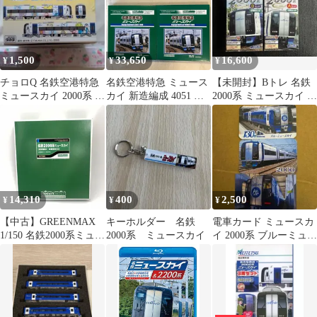
1,500
33,650
16,600
¥
¥
¥
チョロQ 名鉄空港特急
名鉄空港特急 ミュース
【未開封】Bトレ 名鉄
ミュースカイ 2000系 開
カイ 新造編成 4051 基
2000系 ミュースカイ A
業1周年記念
本4輌編成セット 動力
セット＋Bセット 4両⁠
付き 4052 増結4輌編成
セット 動力無し 鉄道模
型 Nゲージ ジオラマ 電
車
14,310
400
2,500
¥
¥
¥
【中古】GREENMAX
キーホルダー 名鉄
電車カード ミュースカ
1/150 名鉄2000系ミュー
2000系 ミュースカイ
イ 2000系 ブルーミュー
スカイ(新造編成・車番
スカイ3種
選択式)4両編成セット /
※天面接着跡あり、3車
両目両貫通扉着色あ
り、説明書無し[10]